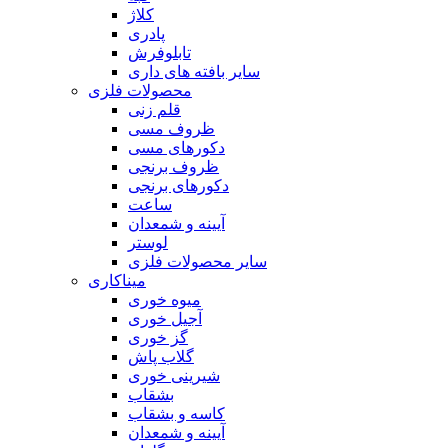
کلاژ
پادری
تابلوفرش
سایر بافته های داری
محصولات فلزی
قلم زنی
ظروف مسی
دکورهای مسی
ظروف برنجی
دکورهای برنجی
ساعت
آیینه و شمعدان
لوستر
سایر محصولات فلزی
میناکاری
میوه خوری
آجیل خوری
گز خوری
گلاب پاش
شیرینی خوری
بشقاب
کاسه و بشقاب
آیینه و شمعدان