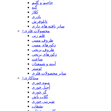
جاجیم و گلیم
گبه
کلاژ
پادری
تابلوفرش
سایر بافته های داری
محصولات فلزی
+
قلم زنی
ظروف مسی
دکورهای مسی
ظروف برنجی
دکورهای برنجی
ساعت
آیینه و شمعدان
لوستر
سایر محصولات فلزی
میناکاری
+
میوه خوری
آجیل خوری
گز خوری
گلاب پاش
شیرینی خوری
بشقاب
کاسه و بشقاب