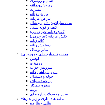
شال و روسری
روپوش و مانتو
تیشرت
پیراهن زنانه
پیراهن مردانه
ست سارافون، دامن و شال
کیف و کوله پشتی
کفش زنانه (غیرچرمی)
کفش مردانه (غیرچرمی)
کلاه زنانه
دستکش زنانه
سایر پوشاک
محصولات پارچه ای و رودوزی
+
کوسن
رومیزی
سرویس خواب
سرویس آشپزخانه
حوله و دستمال
پارچه دستباف
سفره قلمکار
ترمه
سایر محصولات پارچه ای
بافته های داری و زیراندازها
+
قالی و قالیچه