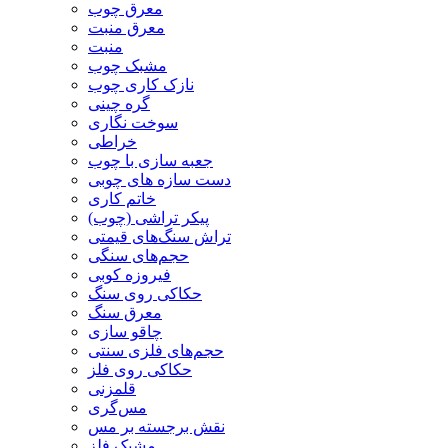
معرق چوب
معرق منبت
منبت
مشبک چوب
نازک کاری چوب
گره چینی
سوخت نگاری
خراطی
جعبه سازی با چوب
دست سازه های چوبی
خاتم کاری
پیکر تراشی (چوب)
تراش سنگ‌های قیمتی
حجم‌های سنگی
فیروزه کوبی
حکاکی روی سنگ
معرق سنگ
چاقو سازی
حجم‌های فلزی سنتی
حکاکی روی فلز
قلمزنی
مس‌گری
نقش برجسته بر مس
مشبک فلز