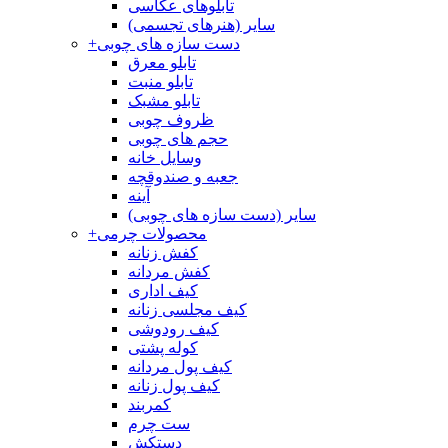
تابلوهای عکاسی
سایر (هنرهای تجسمی)
دست سازه های چوبی
+
تابلو معرق
تابلو منبت
تابلو مشبک
ظروف چوبی
حجم های چوبی
وسایل خانه
جعبه و صندوقچه
آینه
سایر (دست سازه های چوبی)
محصولات چرمی
+
کفش زنانه
کفش مردانه
کیف اداری
کیف مجلسی زنانه
کیف رودوشی
کوله پشتی
کیف پول مردانه
کیف پول زنانه
کمربند
ست چرم
دستکش