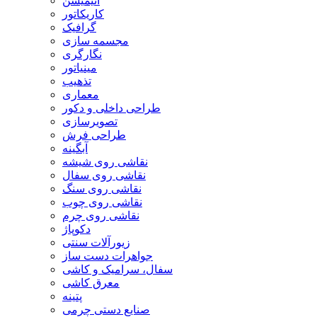
انیمیشن
کاریکاتور
گرافیک
مجسمه سازی
نگارگری
مینیاتور
تذهیب
معماری
طراحی داخلی و دکور
تصویرسازی
طراحی فرش
آبگینه
نقاشی روی شیشه
نقاشی روی سفال
نقاشی روی سنگ
نقاشی روی چوب
نقاشی روی چرم
دکوپاژ
زیورآلات سنتی
جواهرات دست ساز
سفال، سرامیک و کاشی
معرق کاشی
پتینه
صنایع دستی چرمی