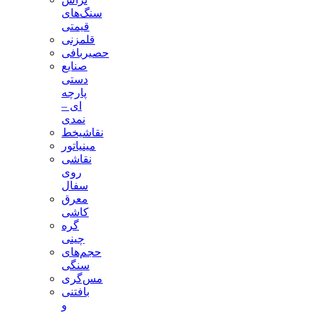
سنگ‌های
قیمتی
قلمزنی
حصیربافی
صنایع
دستی
پارچه
ای –
نمدی
نقاشیخط
مینیاتور
نقاشی
روی
سفال
معرق
کاشی
گره
چینی
حجم‌های
سنگی
مس‌گری
بافتنی‌
و