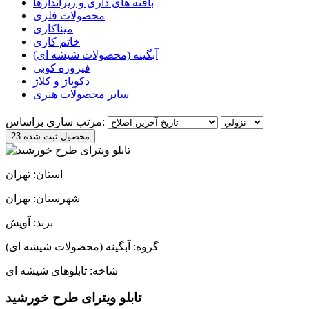
بافته های داری و زیراندازها
محصولات فلزی
میناکاری
خاتم کاری
آبگینه (محصولات شیشه ای)
فیروزه کوبی
دکوپاژ و کلاژ
سایر محصولات هنری
مرتب سازي براساس:
23 محصول ثبت شده
استان: تهران
شهرستان: تهران
برند: آویش
گروه: آبگینه (محصولات شیشه ای)
شاخه: تابلوهای شیشه ای
تابلو ویترای طرح خورشید