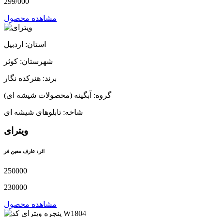
299/000
مشاهده محصول
استان: اردبیل
شهرستان: کوثر
برند: هنرکده نگار
گروه: آبگینه (محصولات شیشه ای)
شاخه: تابلوهای شیشه ای
ویترای
اثر: عارف معین فر
250000
230000
مشاهده محصول