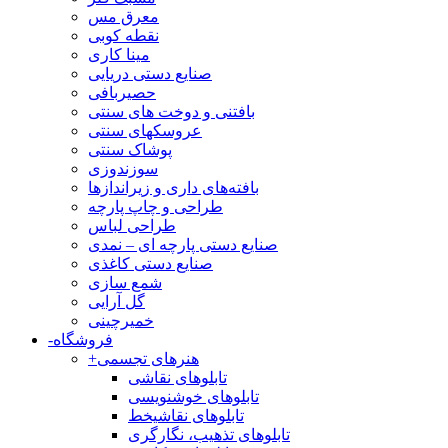
معرق مس
نقطه کوبی
مینا کاری
صنایع دستی دریایی
حصیربافی
بافتنی‌ و دوخت های سنتی
عروسکهای سنتی
پوشاک سنتی
سوزندوزی
بافته‌های داری و زیراندازها
طراحی و چاپ پارچه
طراحی لباس
صنایع دستی پارچه ای – نمدی
صنایع دستی کاغذی
شمع سازی
گل آرایی
خمیرچینی
فروشگاه
-
هنرهای تجسمی
+
تابلوهای نقاشی
تابلوهای خوشنویسی
تابلوهای نقاشیخط
تابلوهای تذهیب، نگارگری