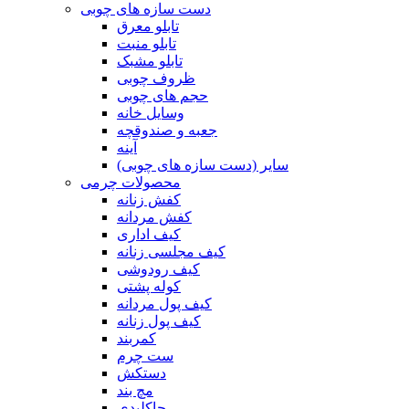
دست سازه های چوبی
تابلو معرق
تابلو منبت
تابلو مشبک
ظروف چوبی
حجم های چوبی
وسایل خانه
جعبه و صندوقچه
آینه
سایر (دست سازه های چوبی)
محصولات چرمی
کفش زنانه
کفش مردانه
کیف اداری
کیف مجلسی زنانه
کیف رودوشی
کوله پشتی
کیف پول مردانه
کیف پول زنانه
کمربند
ست چرم
دستکش
مچ بند
جاکلیدی