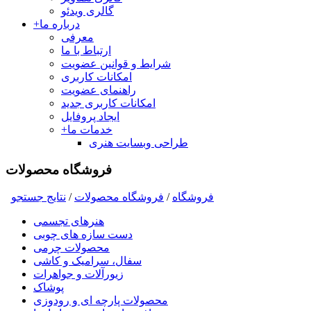
گالری ویدئو
درباره ما
+
معرفی
ارتباط با ما
شرایط و قوانین عضویت
امکانات کاربری
راهنمای عضویت
امکانات کاربری جدید
ایجاد پروفایل
خدمات ما
+
طراحی وبسایت هنری
فروشگاه محصولات
فروشگاه
/
فروشگاه محصولات
/
نتايج جستجو
هنرهای تجسمی
دست سازه های چوبی
محصولات چرمی
سفال، سرامیک و کاشی
زیورآلات و جواهرات
پوشاک
محصولات پارچه ای و رودوزی