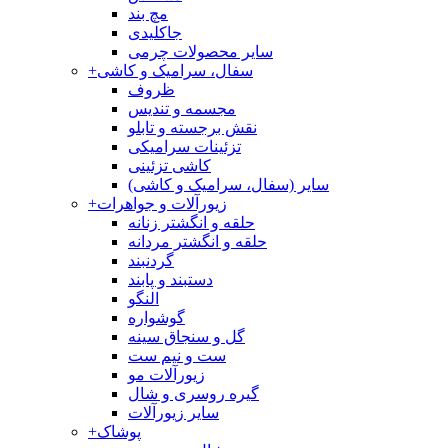
مچ بند
جاکلیدی
سایر محصولات چرمی
سفال، سرامیک و کاشی
+
ظروف
مجسمه و تندیس
نقش برجسته و تابلو
تزئینات سرامیکی
کاشی تزئینی
سایر (سفال، سرامیک و کاشی)
زیورآلات و جواهرات
+
حلقه و انگشتر زنانه
حلقه و انگشتر مردانه
گردنبند
دستبند و پابند
النگو
گوشواره
گل و سنجاق سینه
ست و نیم ست
زیورآلات مو
گیره روسری و شال
سایر زیورآلات
پوشاک
+