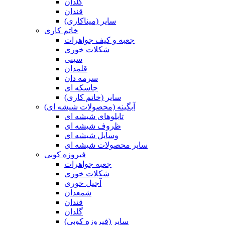
گلدان
قندان
سایر (میناکاری)
خاتم کاری
جعبه و کیف جواهرات
شکلات خوری
سینی
قلمدان
سرمه دان
جاسکه ای
سایر (خاتم کاری)
آبگینه (محصولات شیشه ای)
تابلوهای شیشه ای
ظروف شیشه ای
وسایل شیشه ای
سایر محصولات شیشه ای
فیروزه کوبی
جعبه جواهرات
شکلات خوری
آجیل خوری
شمعدان
قندان
گلدان
سایر (فیروزه کوبی)