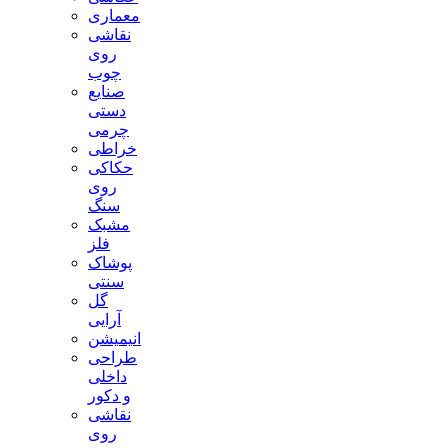
معماری
نقاشی
روی
چوب
صنایع
دستی
چرمی
خراطی
حکاکی
روی
سنگ
مشبک
فلز
پوشاک
سنتی
گل
آرایی
انیمیشن
طراحی
داخلی
و دکور
نقاشی
روی