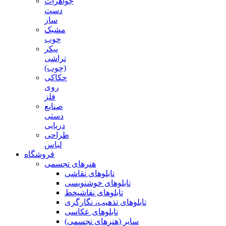
جواهرات
دست
ساز
مشبک
چوب
پیکر
تراشی
(چوب)
حکاکی
روی
فلز
صنایع
دستی
دریایی
طراحی
لباس
فروشگاه
هنرهای تجسمی
تابلوهای نقاشی
تابلوهای خوشنویسی
تابلوهای نقاشیخط
تابلوهای تذهیب، نگارگری
تابلوهای عکاسی
سایر (هنرهای تجسمی)