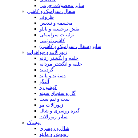
سایر محصولات چرمی
سفال، سرامیک و کاشی
ظروف
مجسمه و تندیس
نقش برجسته و تابلو
تزئینات سرامیکی
کاشی تزئینی
سایر (سفال، سرامیک و کاشی)
زیورآلات و جواهرات
حلقه و انگشتر زنانه
حلقه و انگشتر مردانه
گردنبند
دستبند و پابند
النگو
گوشواره
گل و سنجاق سینه
ست و نیم ست
زیورآلات مو
گیره روسری و شال
سایر زیورآلات
پوشاک
شال و روسری
روپوش و مانتو