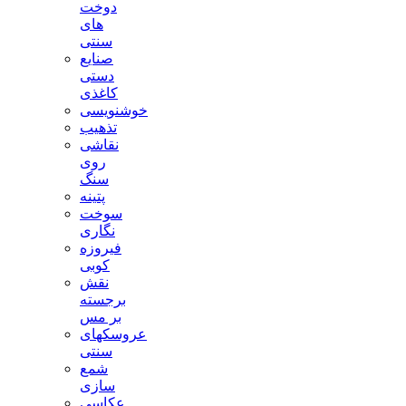
دوخت
های
سنتی
صنایع
دستی
کاغذی
خوشنویسی
تذهیب
نقاشی
روی
سنگ
پتینه
سوخت
نگاری
فیروزه
کوبی
نقش
برجسته
بر مس
عروسکهای
سنتی
شمع
سازی
عکاسی