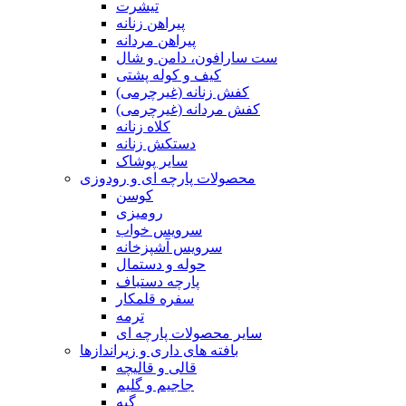
تیشرت
پیراهن زنانه
پیراهن مردانه
ست سارافون، دامن و شال
کیف و کوله پشتی
کفش زنانه (غیرچرمی)
کفش مردانه (غیرچرمی)
کلاه زنانه
دستکش زنانه
سایر پوشاک
محصولات پارچه ای و رودوزی
کوسن
رومیزی
سرویس خواب
سرویس آشپزخانه
حوله و دستمال
پارچه دستباف
سفره قلمکار
ترمه
سایر محصولات پارچه ای
بافته های داری و زیراندازها
قالی و قالیچه
جاجیم و گلیم
گبه