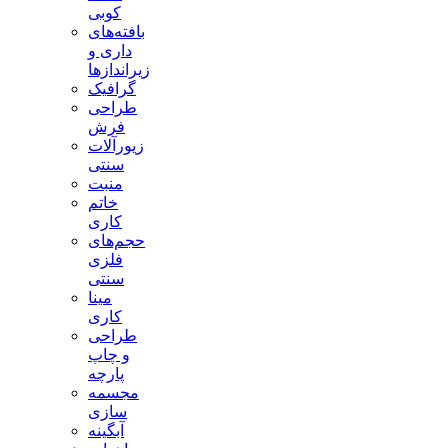
کوبی
بافته‌های
داری و
زیراندازها
گرافیک
طراحی
فرش
زیورآلات
سنتی
منبت
خاتم
کاری
حجم‌های
فلزی
سنتی
مینا
کاری
طراحی
و چاپ
پارچه
مجسمه
سازی
آبگینه