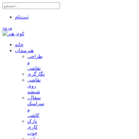
ثبت‌نام
ورود
خانه
هنرمندان
طراحی
و
نقاشی
نگارگری
نقاشی
روی
شیشه
سفال،
سرامیک
و
کاشی
نازک
کاری
چوب
تراش