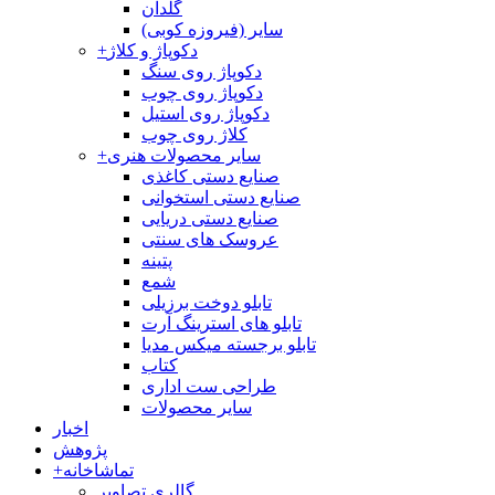
گلدان
سایر (فیروزه کوبی)
دکوپاژ و کلاژ
+
دکوپاژ روی سنگ
دکوپاژ روی چوب
دکوپاژ روی استیل
کلاژ روی چوب
سایر محصولات هنری
+
صنایع دستی کاغذی
صنایع دستی استخوانی
صنایع دستی دریایی
عروسک های سنتی
پتینه
شمع
تابلو دوخت برزیلی
تابلو های استرینگ آرت
تابلو برجسته میکس مدیا
کتاب
طراحی ست اداری
سایر محصولات
اخبار
پژوهش
تماشاخانه
+
گالری تصاویر