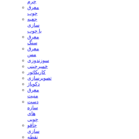
چرم
معرق
چوب
جعبه
سازی
با چوب
معرق
سنگ
معرق
مس
سوزندوزی
خمیرچینی
کاریکاتور
تصویرسازی
دکوپاژ
معرق
منبت
دست
سازه
های
چوبی
چاقو
سازی
نقطه