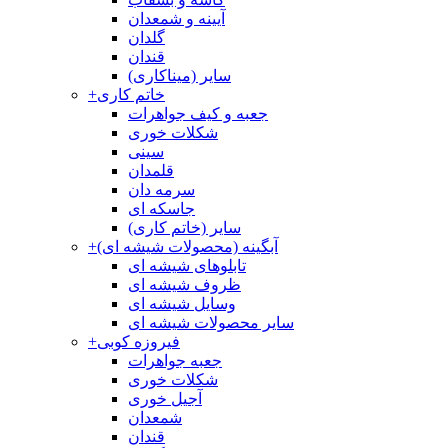
آیینه و شمعدان
گلدان
قندان
سایر (میناکاری)
خاتم کاری
+
جعبه و کیف جواهرات
شکلات خوری
سینی
قلمدان
سرمه دان
جاسکه ای
سایر (خاتم کاری)
آبگینه (محصولات شیشه ای)
+
تابلوهای شیشه ای
ظروف شیشه ای
وسایل شیشه ای
سایر محصولات شیشه ای
فیروزه کوبی
+
جعبه جواهرات
شکلات خوری
آجیل خوری
شمعدان
قندان