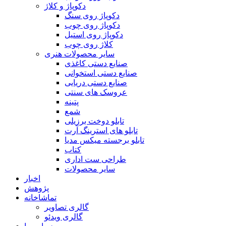
دکوپاژ و کلاژ
دکوپاژ روی سنگ
دکوپاژ روی چوب
دکوپاژ روی استیل
کلاژ روی چوب
سایر محصولات هنری
صنایع دستی کاغذی
صنایع دستی استخوانی
صنایع دستی دریایی
عروسک های سنتی
پتینه
شمع
تابلو دوخت برزیلی
تابلو های استرینگ آرت
تابلو برجسته میکس مدیا
کتاب
طراحی ست اداری
سایر محصولات
اخبار
پژوهش
تماشاخانه
گالری تصاویر
گالری ویدئو