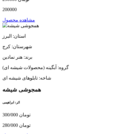
200000
مشاهده محصول
استان: البرز
شهرستان: کرج
برند: هنر نمادین
گروه: آبگینه (محصولات شیشه ای)
شاخه: تابلوهای شیشه ای
همجوشی شیشه
اثر: ابراهیمی
300/000 تومان
280/000 تومان