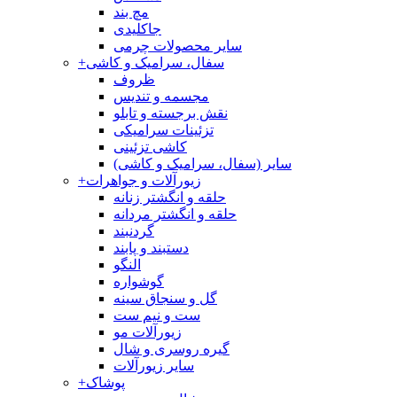
مچ بند
جاکلیدی
سایر محصولات چرمی
سفال، سرامیک و کاشی
+
ظروف
مجسمه و تندیس
نقش برجسته و تابلو
تزئینات سرامیکی
کاشی تزئینی
سایر (سفال، سرامیک و کاشی)
زیورآلات و جواهرات
+
حلقه و انگشتر زنانه
حلقه و انگشتر مردانه
گردنبند
دستبند و پابند
النگو
گوشواره
گل و سنجاق سینه
ست و نیم ست
زیورآلات مو
گیره روسری و شال
سایر زیورآلات
پوشاک
+