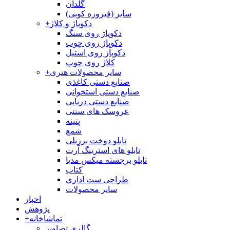
گلدان
سایر (فیروزه کوبی)
دکوپاژ و کلاژ
+
دکوپاژ روی سنگ
دکوپاژ روی چوب
دکوپاژ روی استیل
کلاژ روی چوب
سایر محصولات هنری
+
صنایع دستی کاغذی
صنایع دستی استخوانی
صنایع دستی دریایی
عروسک های سنتی
پتینه
شمع
تابلو دوخت برزیلی
تابلو های استرینگ آرت
تابلو برجسته میکس مدیا
کتاب
طراحی ست اداری
سایر محصولات
اخبار
پژوهش
تماشاخانه
+
گالری تصاویر