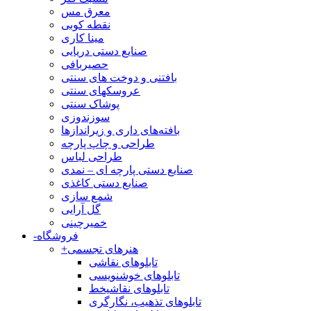
معرق مس
نقطه کوبی
مینا کاری
صنایع دستی دریایی
حصیربافی
بافتنی‌ و دوخت های سنتی
عروسکهای سنتی
پوشاک سنتی
سوزندوزی
بافته‌های داری و زیراندازها
طراحی و چاپ پارچه
طراحی لباس
صنایع دستی پارچه ای – نمدی
صنایع دستی کاغذی
شمع سازی
گل آرایی
خمیرچینی
فروشگاه
-
هنرهای تجسمی
+
تابلوهای نقاشی
تابلوهای خوشنویسی
تابلوهای نقاشیخط
تابلوهای تذهیب، نگارگری