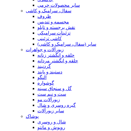
سایر محصولات چرمی
سفال، سرامیک و کاشی
ظروف
مجسمه و تندیس
نقش برجسته و تابلو
تزئینات سرامیکی
کاشی تزئینی
سایر (سفال، سرامیک و کاشی)
زیورآلات و جواهرات
حلقه و انگشتر زنانه
حلقه و انگشتر مردانه
گردنبند
دستبند و پابند
النگو
گوشواره
گل و سنجاق سینه
ست و نیم ست
زیورآلات مو
گیره روسری و شال
سایر زیورآلات
پوشاک
شال و روسری
روپوش و مانتو