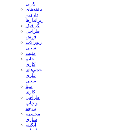
کوبی
بافته‌های
داری و
زیراندازها
گرافیک
طراحی
فرش
زیورآلات
سنتی
منبت
خاتم
کاری
حجم‌های
فلزی
سنتی
مینا
کاری
طراحی
و چاپ
پارچه
مجسمه
سازی
آبگینه