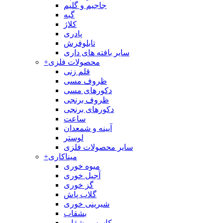
جاجیم و گلیم
گبه
کلاژ
پادری
تابلوفرش
سایر بافته های داری
محصولات فلزی
+
قلم زنی
ظروف مسی
دکورهای مسی
ظروف برنجی
دکورهای برنجی
ساعت
آیینه و شمعدان
لوستر
سایر محصولات فلزی
میناکاری
+
میوه خوری
آجیل خوری
گز خوری
گلاب پاش
شیرینی خوری
بشقاب
کاسه و بشقاب