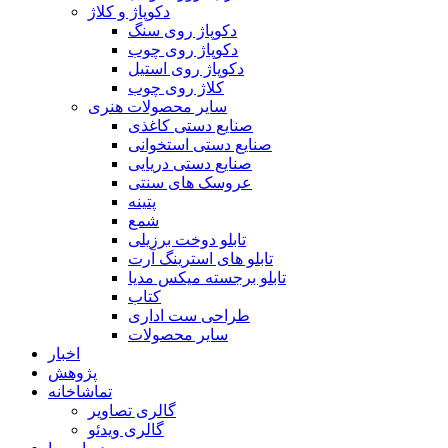
دکوپاژ و کلاژ
دکوپاژ روی سنگ
دکوپاژ روی چوب
دکوپاژ روی استیل
کلاژ روی چوب
سایر محصولات هنری
صنایع دستی کاغذی
صنایع دستی استخوانی
صنایع دستی دریایی
عروسک های سنتی
پتینه
شمع
تابلو دوخت برزیلی
تابلو های استرینگ آرت
تابلو برجسته میکس مدیا
کتاب
طراحی ست اداری
سایر محصولات
اخبار
پژوهش
تماشاخانه
گالری تصاویر
گالری ویدئو