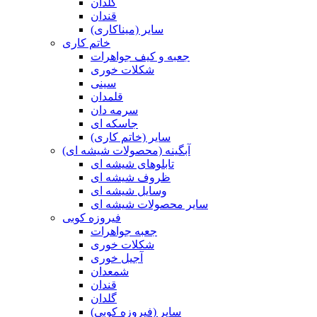
گلدان
قندان
سایر (میناکاری)
خاتم کاری
جعبه و کیف جواهرات
شکلات خوری
سینی
قلمدان
سرمه دان
جاسکه ای
سایر (خاتم کاری)
آبگینه (محصولات شیشه ای)
تابلوهای شیشه ای
ظروف شیشه ای
وسایل شیشه ای
سایر محصولات شیشه ای
فیروزه کوبی
جعبه جواهرات
شکلات خوری
آجیل خوری
شمعدان
قندان
گلدان
سایر (فیروزه کوبی)