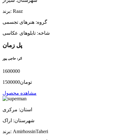
شهرستان: شیراز
برند: Raaz
گروه: هنرهای تجسمی
شاخه: تابلوهای عکاسی
پل زمان
اثر: حاجی پور
1600000
1500000تومان
مشاهده محصول
استان: مرکزی
شهرستان: اراک
برند: AmirhossinTaheri