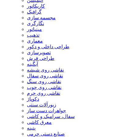
انیمیشن
کاریکاتور
گرافیک
مجسمه سازی
نگارگری
مینیاتور
تذهیب
معماری
طراحی داخلی و دکور
تصویرسازی
طراحی فرش
آبگینه
نقاشی روی شیشه
نقاشی روی سفال
نقاشی روی سنگ
نقاشی روی چوب
نقاشی روی چرم
دکوپاژ
زیورآلات سنتی
جواهرات دست ساز
سفال، سرامیک و کاشی
معرق کاشی
پتینه
صنایع دستی چرمی