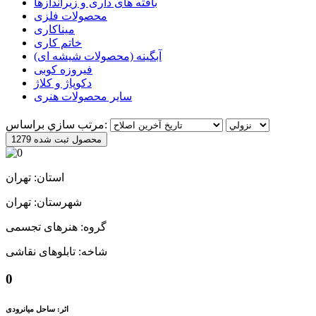
بافته های داری و زیراندازها
محصولات فلزی
میناکاری
خاتم کاری
آبگینه (محصولات شیشه ای)
فیروزه کوبی
دکوپاژ و کلاژ
سایر محصولات هنری
مرتب سازي براساس:
1279 محصول ثبت شده
استان: تهران
شهرستان: تهران
گروه: هنرهای تجسمی
شاخه: تابلوهای نقاشی
0
اثر: ساحل میانرودی