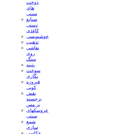
دوخت
های
سنتی
صنایع
دستی
کاغذی
خوشنویسی
تذهیب
نقاشی
روی
سنگ
پتینه
سوخت
نگاری
فیروزه
کوبی
نقش
برجسته
بر مس
عروسکهای
سنتی
شمع
سازی
عکاسی