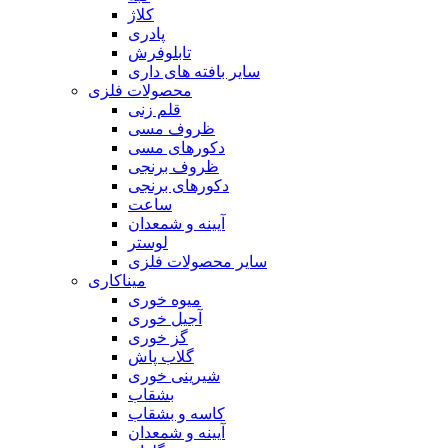
کلاژ
پادری
تابلوفرش
سایر بافته های داری
محصولات فلزی
قلم زنی
ظروف مسی
دکورهای مسی
ظروف برنجی
دکورهای برنجی
ساعت
آیینه و شمعدان
لوستر
سایر محصولات فلزی
میناکاری
میوه خوری
آجیل خوری
گز خوری
گلاب پاش
شیرینی خوری
بشقاب
کاسه و بشقاب
آیینه و شمعدان