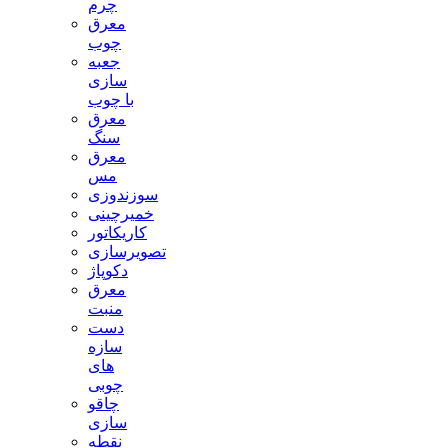
چرم
معرق
چوب
جعبه
سازی
با چوب
معرق
سنگ
معرق
مس
سوزندوزی
خمیرچینی
کاریکاتور
تصویرسازی
دکوپاژ
معرق
منبت
دست
سازه
های
چوبی
چاقو
سازی
نقطه