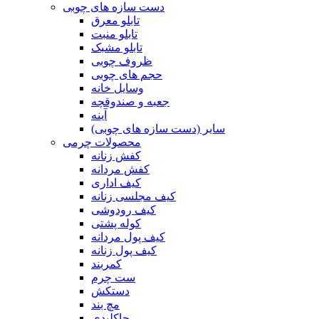
دست سازه های چوبی
تابلو معرق
تابلو منبت
تابلو مشبک
ظروف چوبی
حجم های چوبی
وسایل خانه
جعبه و صندوقچه
آینه
سایر (دست سازه های چوبی)
محصولات چرمی
کفش زنانه
کفش مردانه
کیف اداری
کیف مجلسی زنانه
کیف رودوشی
کوله پشتی
کیف پول مردانه
کیف پول زنانه
کمربند
ست چرم
دستکش
مچ بند
جاکلیدی