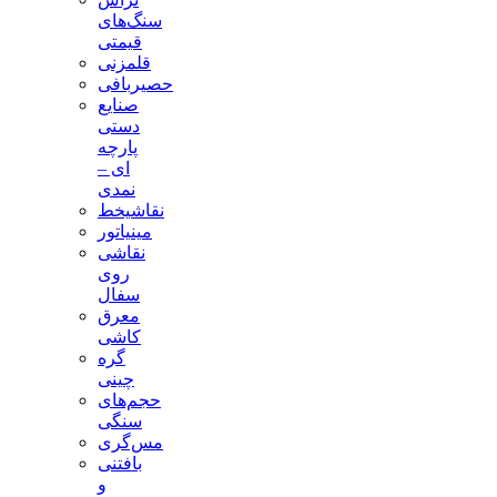
سنگ‌های
قیمتی
قلمزنی
حصیربافی
صنایع
دستی
پارچه
ای –
نمدی
نقاشیخط
مینیاتور
نقاشی
روی
سفال
معرق
کاشی
گره
چینی
حجم‌های
سنگی
مس‌گری
بافتنی‌
و