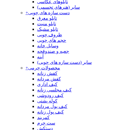
تابلوهای عکاسی
سایر (هنرهای تجسمی)
دست سازه های چوبی
+
تابلو معرق
تابلو منبت
تابلو مشبک
ظروف چوبی
حجم های چوبی
وسایل خانه
جعبه و صندوقچه
آینه
سایر (دست سازه های چوبی)
محصولات چرمی
+
کفش زنانه
کفش مردانه
کیف اداری
کیف مجلسی زنانه
کیف رودوشی
کوله پشتی
کیف پول مردانه
کیف پول زنانه
کمربند
ست چرم
دستکش