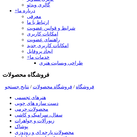
گالری ویدئو
درباره ما
+
معرفی
ارتباط با ما
شرایط و قوانین عضویت
امکانات کاربری
راهنمای عضویت
امکانات کاربری جدید
ایجاد پروفایل
خدمات ما
+
طراحی وبسایت هنری
فروشگاه محصولات
فروشگاه
/
فروشگاه محصولات
/
نتايج جستجو
هنرهای تجسمی
دست سازه های چوبی
محصولات چرمی
سفال، سرامیک و کاشی
زیورآلات و جواهرات
پوشاک
محصولات پارچه ای و رودوزی