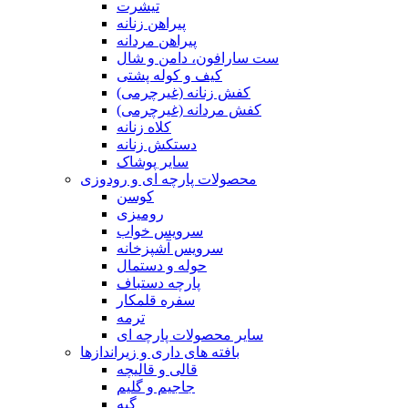
تیشرت
پیراهن زنانه
پیراهن مردانه
ست سارافون، دامن و شال
کیف و کوله پشتی
کفش زنانه (غیرچرمی)
کفش مردانه (غیرچرمی)
کلاه زنانه
دستکش زنانه
سایر پوشاک
محصولات پارچه ای و رودوزی
کوسن
رومیزی
سرویس خواب
سرویس آشپزخانه
حوله و دستمال
پارچه دستباف
سفره قلمکار
ترمه
سایر محصولات پارچه ای
بافته های داری و زیراندازها
قالی و قالیچه
جاجیم و گلیم
گبه