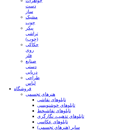
جواهرات
دست
ساز
مشبک
چوب
پیکر
تراشی
(چوب)
حکاکی
روی
فلز
صنایع
دستی
دریایی
طراحی
لباس
فروشگاه
هنرهای تجسمی
تابلوهای نقاشی
تابلوهای خوشنویسی
تابلوهای نقاشیخط
تابلوهای تذهیب، نگارگری
تابلوهای عکاسی
سایر (هنرهای تجسمی)