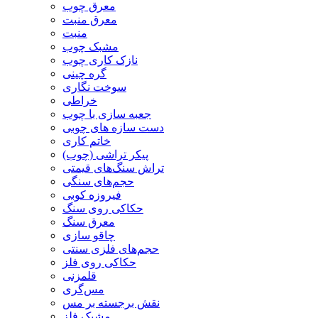
معرق چوب
معرق منبت
منبت
مشبک چوب
نازک کاری چوب
گره چینی
سوخت نگاری
خراطی
جعبه سازی با چوب
دست سازه های چوبی
خاتم کاری
پیکر تراشی (چوب)
تراش سنگ‌های قیمتی
حجم‌های سنگی
فیروزه کوبی
حکاکی روی سنگ
معرق سنگ
چاقو سازی
حجم‌های فلزی سنتی
حکاکی روی فلز
قلمزنی
مس‌گری
نقش برجسته بر مس
مشبک فلز