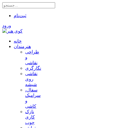
ثبت‌نام
ورود
خانه
هنرمندان
طراحی
و
نقاشی
نگارگری
نقاشی
روی
شیشه
سفال،
سرامیک
و
کاشی
نازک
کاری
چوب
تراش