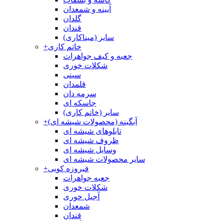
آیینه و شمعدان
گلدان
قندان
سایر (میناکاری)
خاتم کاری
+
جعبه و کیف جواهرات
شکلات خوری
سینی
قلمدان
سرمه دان
جاسکه ای
سایر (خاتم کاری)
آبگینه (محصولات شیشه ای)
+
تابلوهای شیشه ای
ظروف شیشه ای
وسایل شیشه ای
سایر محصولات شیشه ای
فیروزه کوبی
+
جعبه جواهرات
شکلات خوری
آجیل خوری
شمعدان
قندان