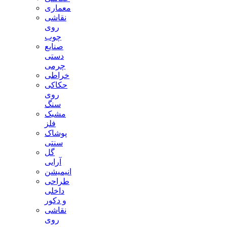
معماری
نقاشی
روی
چوب
صنایع
دستی
چرمی
خراطی
حکاکی
روی
سنگ
مشبک
فلز
پوشاک
سنتی
گل
آرایی
انیمیشن
طراحی
داخلی
و دکور
نقاشی
روی