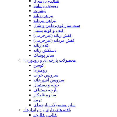
شال و روسری
روپوش و مانتو
تیشرت
پیراهن زنانه
پیراهن مردانه
ست سارافون، دامن و شال
کیف و کوله پشتی
کفش زنانه (غیرچرمی)
کفش مردانه (غیرچرمی)
کلاه زنانه
دستکش زنانه
سایر پوشاک
محصولات پارچه ای و رودوزی
+
کوسن
رومیزی
سرویس خواب
سرویس آشپزخانه
حوله و دستمال
پارچه دستباف
سفره قلمکار
ترمه
سایر محصولات پارچه ای
بافته های داری و زیراندازها
+
قالی و قالیچه