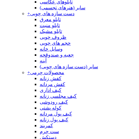
تابلوهای عکاسی
سایر (هنرهای تجسمی)
دست سازه های چوبی
+
تابلو معرق
تابلو منبت
تابلو مشبک
ظروف چوبی
حجم های چوبی
وسایل خانه
جعبه و صندوقچه
آینه
سایر (دست سازه های چوبی)
محصولات چرمی
+
کفش زنانه
کفش مردانه
کیف اداری
کیف مجلسی زنانه
کیف رودوشی
کوله پشتی
کیف پول مردانه
کیف پول زنانه
کمربند
ست چرم
دستکش