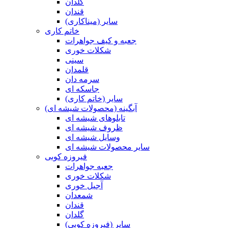
گلدان
قندان
سایر (میناکاری)
خاتم کاری
جعبه و کیف جواهرات
شکلات خوری
سینی
قلمدان
سرمه دان
جاسکه ای
سایر (خاتم کاری)
آبگینه (محصولات شیشه ای)
تابلوهای شیشه ای
ظروف شیشه ای
وسایل شیشه ای
سایر محصولات شیشه ای
فیروزه کوبی
جعبه جواهرات
شکلات خوری
آجیل خوری
شمعدان
قندان
گلدان
سایر (فیروزه کوبی)