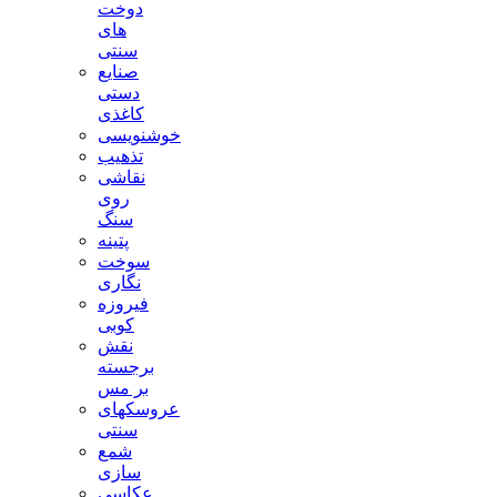
دوخت
های
سنتی
صنایع
دستی
کاغذی
خوشنویسی
تذهیب
نقاشی
روی
سنگ
پتینه
سوخت
نگاری
فیروزه
کوبی
نقش
برجسته
بر مس
عروسکهای
سنتی
شمع
سازی
عکاسی