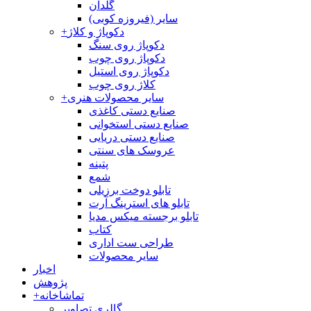
گلدان
سایر (فیروزه کوبی)
دکوپاژ و کلاژ
+
دکوپاژ روی سنگ
دکوپاژ روی چوب
دکوپاژ روی استیل
کلاژ روی چوب
سایر محصولات هنری
+
صنایع دستی کاغذی
صنایع دستی استخوانی
صنایع دستی دریایی
عروسک های سنتی
پتینه
شمع
تابلو دوخت برزیلی
تابلو های استرینگ آرت
تابلو برجسته میکس مدیا
کتاب
طراحی ست اداری
سایر محصولات
اخبار
پژوهش
تماشاخانه
+
گالری تصاویر