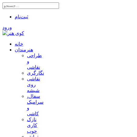
ثبت‌نام
ورود
خانه
هنرمندان
طراحی
و
نقاشی
نگارگری
نقاشی
روی
شیشه
سفال،
سرامیک
و
کاشی
نازک
کاری
چوب
تراش