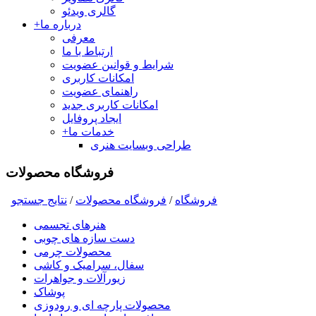
گالری ویدئو
درباره ما
+
معرفی
ارتباط با ما
شرایط و قوانین عضویت
امکانات کاربری
راهنمای عضویت
امکانات کاربری جدید
ایجاد پروفایل
خدمات ما
+
طراحی وبسایت هنری
فروشگاه محصولات
فروشگاه
/
فروشگاه محصولات
/
نتايج جستجو
هنرهای تجسمی
دست سازه های چوبی
محصولات چرمی
سفال، سرامیک و کاشی
زیورآلات و جواهرات
پوشاک
محصولات پارچه ای و رودوزی