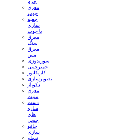
چرم
معرق
چوب
جعبه
سازی
با چوب
معرق
سنگ
معرق
مس
سوزندوزی
خمیرچینی
کاریکاتور
تصویرسازی
دکوپاژ
معرق
منبت
دست
سازه
های
چوبی
چاقو
سازی
نقطه