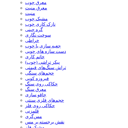
معرق چوب
معرق منبت
منبت
مشبک چوب
نازک کاری چوب
گره چینی
سوخت نگاری
خراطی
جعبه سازی با چوب
دست سازه های چوبی
خاتم کاری
پیکر تراشی (چوب)
تراش سنگ‌های قیمتی
حجم‌های سنگی
فیروزه کوبی
حکاکی روی سنگ
معرق سنگ
چاقو سازی
حجم‌های فلزی سنتی
حکاکی روی فلز
قلمزنی
مس‌گری
نقش برجسته بر مس
مشبک فلز