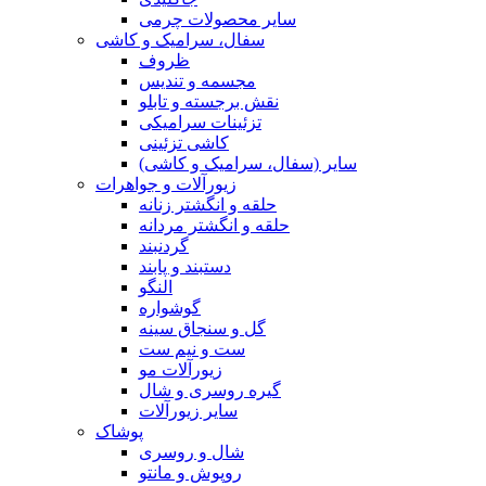
سایر محصولات چرمی
سفال، سرامیک و کاشی
ظروف
مجسمه و تندیس
نقش برجسته و تابلو
تزئینات سرامیکی
کاشی تزئینی
سایر (سفال، سرامیک و کاشی)
زیورآلات و جواهرات
حلقه و انگشتر زنانه
حلقه و انگشتر مردانه
گردنبند
دستبند و پابند
النگو
گوشواره
گل و سنجاق سینه
ست و نیم ست
زیورآلات مو
گیره روسری و شال
سایر زیورآلات
پوشاک
شال و روسری
روپوش و مانتو