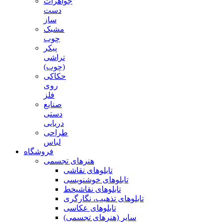
جواهرات
دست
ساز
مشبک
چوب
پیکر
تراشی
(چوب)
حکاکی
روی
فلز
صنایع
دستی
دریایی
طراحی
لباس
فروشگاه
هنرهای تجسمی
تابلوهای نقاشی
تابلوهای خوشنویسی
تابلوهای نقاشیخط
تابلوهای تذهیب، نگارگری
تابلوهای عکاسی
سایر (هنرهای تجسمی)