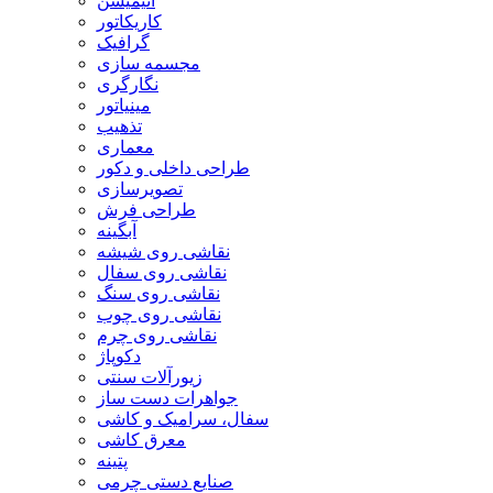
انیمیشن
کاریکاتور
گرافیک
مجسمه سازی
نگارگری
مینیاتور
تذهیب
معماری
طراحی داخلی و دکور
تصویرسازی
طراحی فرش
آبگینه
نقاشی روی شیشه
نقاشی روی سفال
نقاشی روی سنگ
نقاشی روی چوب
نقاشی روی چرم
دکوپاژ
زیورآلات سنتی
جواهرات دست ساز
سفال، سرامیک و کاشی
معرق کاشی
پتینه
صنایع دستی چرمی