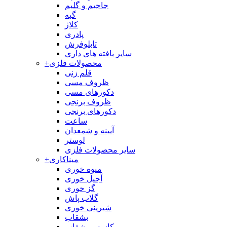
جاجیم و گلیم
گبه
کلاژ
پادری
تابلوفرش
سایر بافته های داری
محصولات فلزی
+
قلم زنی
ظروف مسی
دکورهای مسی
ظروف برنجی
دکورهای برنجی
ساعت
آیینه و شمعدان
لوستر
سایر محصولات فلزی
میناکاری
+
میوه خوری
آجیل خوری
گز خوری
گلاب پاش
شیرینی خوری
بشقاب
کاسه و بشقاب