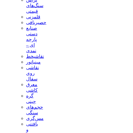
سنگ‌های
قیمتی
قلمزنی
حصیربافی
صنایع
دستی
پارچه
ای –
نمدی
نقاشیخط
مینیاتور
نقاشی
روی
سفال
معرق
کاشی
گره
چینی
حجم‌های
سنگی
مس‌گری
بافتنی‌
و