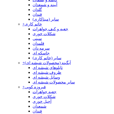
آیینه و شمعدان
گلدان
قندان
سایر (میناکاری)
خاتم کاری
+
جعبه و کیف جواهرات
شکلات خوری
سینی
قلمدان
سرمه دان
جاسکه ای
سایر (خاتم کاری)
آبگینه (محصولات شیشه ای)
+
تابلوهای شیشه ای
ظروف شیشه ای
وسایل شیشه ای
سایر محصولات شیشه ای
فیروزه کوبی
+
جعبه جواهرات
شکلات خوری
آجیل خوری
شمعدان
قندان