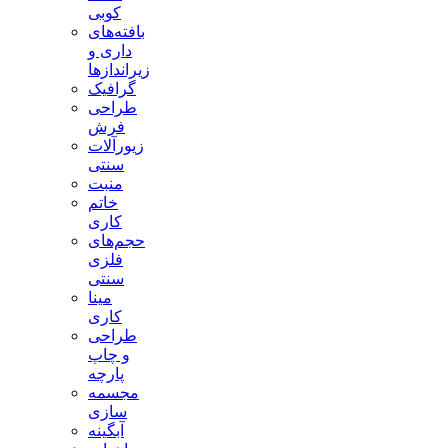
کوبی
بافته‌های
داری و
زیراندازها
گرافیک
طراحی
فرش
زیورآلات
سنتی
منبت
خاتم
کاری
حجم‌های
فلزی
سنتی
مینا
کاری
طراحی
و چاپ
پارچه
مجسمه
سازی
آبگینه