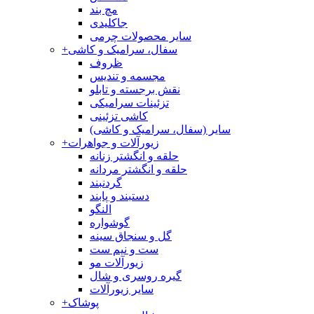
مچ بند
جاکلیدی
سایر محصولات چرمی
سفال، سرامیک و کاشی
+
ظروف
مجسمه و تندیس
نقش برجسته و تابلو
تزئینات سرامیکی
کاشی تزئینی
سایر (سفال، سرامیک و کاشی)
زیورآلات و جواهرات
+
حلقه و انگشتر زنانه
حلقه و انگشتر مردانه
گردنبند
دستبند و پابند
النگو
گوشواره
گل و سنجاق سینه
ست و نیم ست
زیورآلات مو
گیره روسری و شال
سایر زیورآلات
پوشاک
+