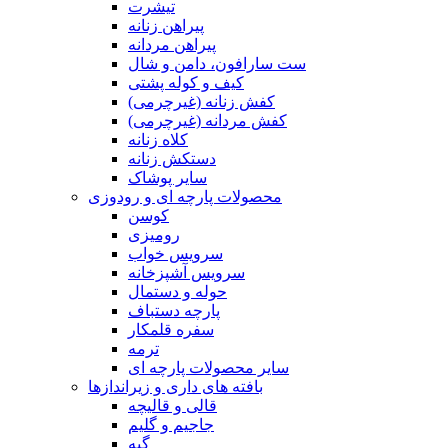
تیشرت
پیراهن زنانه
پیراهن مردانه
ست سارافون، دامن و شال
کیف و کوله پشتی
کفش زنانه (غیرچرمی)
کفش مردانه (غیرچرمی)
کلاه زنانه
دستکش زنانه
سایر پوشاک
محصولات پارچه ای و رودوزی
کوسن
رومیزی
سرویس خواب
سرویس آشپزخانه
حوله و دستمال
پارچه دستباف
سفره قلمکار
ترمه
سایر محصولات پارچه ای
بافته های داری و زیراندازها
قالی و قالیچه
جاجیم و گلیم
گبه