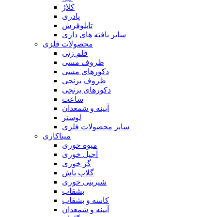
کلاژ
پادری
تابلوفرش
سایر بافته های داری
محصولات فلزی
قلم زنی
ظروف مسی
دکورهای مسی
ظروف برنجی
دکورهای برنجی
ساعت
آیینه و شمعدان
لوستر
سایر محصولات فلزی
میناکاری
میوه خوری
آجیل خوری
گز خوری
گلاب پاش
شیرینی خوری
بشقاب
کاسه و بشقاب
آیینه و شمعدان