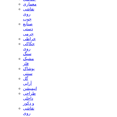
معماری
نقاشی
روی
چوب
صنایع
دستی
چرمی
خراطی
حکاکی
روی
سنگ
مشبک
فلز
پوشاک
سنتی
گل
آرایی
انیمیشن
طراحی
داخلی
و دکور
نقاشی
روی