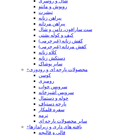
شال و روسری
روپوش و مانتو
تیشرت
پیراهن زنانه
پیراهن مردانه
ست سارافون، دامن و شال
کیف و کوله پشتی
کفش زنانه (غیرچرمی)
کفش مردانه (غیرچرمی)
کلاه زنانه
دستکش زنانه
سایر پوشاک
محصولات پارچه ای و رودوزی
+
کوسن
رومیزی
سرویس خواب
سرویس آشپزخانه
حوله و دستمال
پارچه دستباف
سفره قلمکار
ترمه
سایر محصولات پارچه ای
بافته های داری و زیراندازها
+
قالی و قالیچه