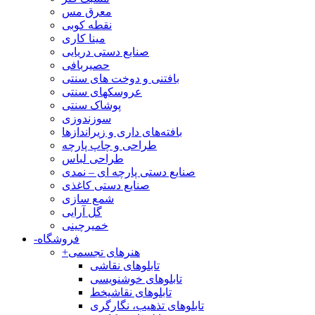
معرق مس
نقطه کوبی
مینا کاری
صنایع دستی دریایی
حصیربافی
بافتنی‌ و دوخت های سنتی
عروسکهای سنتی
پوشاک سنتی
سوزندوزی
بافته‌های داری و زیراندازها
طراحی و چاپ پارچه
طراحی لباس
صنایع دستی پارچه ای – نمدی
صنایع دستی کاغذی
شمع سازی
گل آرایی
خمیرچینی
فروشگاه
-
هنرهای تجسمی
+
تابلوهای نقاشی
تابلوهای خوشنویسی
تابلوهای نقاشیخط
تابلوهای تذهیب، نگارگری