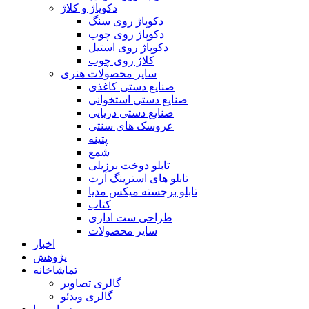
دکوپاژ و کلاژ
دکوپاژ روی سنگ
دکوپاژ روی چوب
دکوپاژ روی استیل
کلاژ روی چوب
سایر محصولات هنری
صنایع دستی کاغذی
صنایع دستی استخوانی
صنایع دستی دریایی
عروسک های سنتی
پتینه
شمع
تابلو دوخت برزیلی
تابلو های استرینگ آرت
تابلو برجسته میکس مدیا
کتاب
طراحی ست اداری
سایر محصولات
اخبار
پژوهش
تماشاخانه
گالری تصاویر
گالری ویدئو