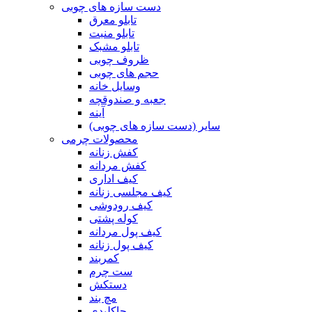
دست سازه های چوبی
تابلو معرق
تابلو منبت
تابلو مشبک
ظروف چوبی
حجم های چوبی
وسایل خانه
جعبه و صندوقچه
آینه
سایر (دست سازه های چوبی)
محصولات چرمی
کفش زنانه
کفش مردانه
کیف اداری
کیف مجلسی زنانه
کیف رودوشی
کوله پشتی
کیف پول مردانه
کیف پول زنانه
کمربند
ست چرم
دستکش
مچ بند
جاکلیدی