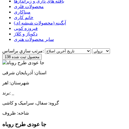
بافته های داری و زیراندازها
محصولات فلزی
میناکاری
خاتم کاری
آبگینه (محصولات شیشه ای)
فیروزه کوبی
دکوپاژ و کلاژ
سایر محصولات هنری
مرتب سازي براساس:
138 محصول ثبت شده
استان: آذربایجان شرقی
شهرستان: اهر
برند: _
گروه: سفال، سرامیک و کاشی
شاخه: ظروف
جا عودی طرح روباه