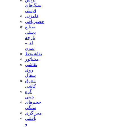
سنگ‌های
قیمتی
قلمزنی
حصیربافی
صنایع
دستی
پارچه
ای –
نمدی
نقاشیخط
مینیاتور
نقاشی
روی
سفال
معرق
کاشی
گره
چینی
حجم‌های
سنگی
مس‌گری
بافتنی‌
و