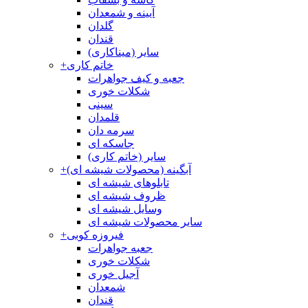
آیینه و شمعدان
گلدان
قندان
سایر (میناکاری)
خاتم کاری
+
جعبه و کیف جواهرات
شکلات خوری
سینی
قلمدان
سرمه دان
جاسکه ای
سایر (خاتم کاری)
آبگینه (محصولات شیشه ای)
+
تابلوهای شیشه ای
ظروف شیشه ای
وسایل شیشه ای
سایر محصولات شیشه ای
فیروزه کوبی
+
جعبه جواهرات
شکلات خوری
آجیل خوری
شمعدان
قندان