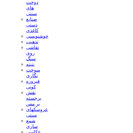
دوخت
های
سنتی
صنایع
دستی
کاغذی
خوشنویسی
تذهیب
نقاشی
روی
سنگ
پتینه
سوخت
نگاری
فیروزه
کوبی
نقش
برجسته
بر مس
عروسکهای
سنتی
شمع
سازی
عکاسی