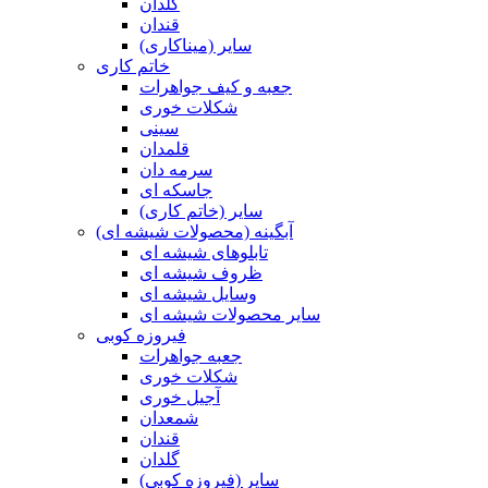
گلدان
قندان
سایر (میناکاری)
خاتم کاری
جعبه و کیف جواهرات
شکلات خوری
سینی
قلمدان
سرمه دان
جاسکه ای
سایر (خاتم کاری)
آبگینه (محصولات شیشه ای)
تابلوهای شیشه ای
ظروف شیشه ای
وسایل شیشه ای
سایر محصولات شیشه ای
فیروزه کوبی
جعبه جواهرات
شکلات خوری
آجیل خوری
شمعدان
قندان
گلدان
سایر (فیروزه کوبی)