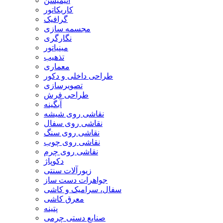
انیمیشن
کاریکاتور
گرافیک
مجسمه سازی
نگارگری
مینیاتور
تذهیب
معماری
طراحی داخلی و دکور
تصویرسازی
طراحی فرش
آبگینه
نقاشی روی شیشه
نقاشی روی سفال
نقاشی روی سنگ
نقاشی روی چوب
نقاشی روی چرم
دکوپاژ
زیورآلات سنتی
جواهرات دست ساز
سفال، سرامیک و کاشی
معرق کاشی
پتینه
صنایع دستی چرمی