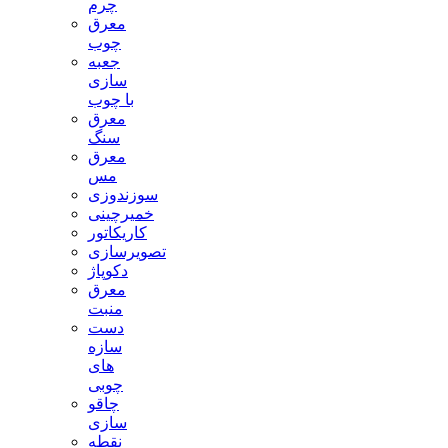
چرم
معرق
چوب
جعبه
سازی
با چوب
معرق
سنگ
معرق
مس
سوزندوزی
خمیرچینی
کاریکاتور
تصویرسازی
دکوپاژ
معرق
منبت
دست
سازه
های
چوبی
چاقو
سازی
نقطه