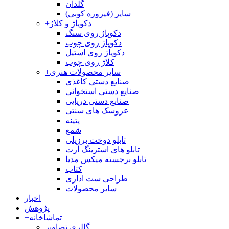
گلدان
سایر (فیروزه کوبی)
دکوپاژ و کلاژ
+
دکوپاژ روی سنگ
دکوپاژ روی چوب
دکوپاژ روی استیل
کلاژ روی چوب
سایر محصولات هنری
+
صنایع دستی کاغذی
صنایع دستی استخوانی
صنایع دستی دریایی
عروسک های سنتی
پتینه
شمع
تابلو دوخت برزیلی
تابلو های استرینگ آرت
تابلو برجسته میکس مدیا
کتاب
طراحی ست اداری
سایر محصولات
اخبار
پژوهش
تماشاخانه
+
گالری تصاویر