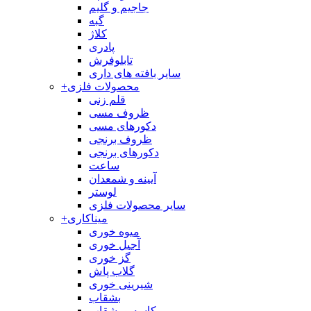
جاجیم و گلیم
گبه
کلاژ
پادری
تابلوفرش
سایر بافته های داری
محصولات فلزی
+
قلم زنی
ظروف مسی
دکورهای مسی
ظروف برنجی
دکورهای برنجی
ساعت
آیینه و شمعدان
لوستر
سایر محصولات فلزی
میناکاری
+
میوه خوری
آجیل خوری
گز خوری
گلاب پاش
شیرینی خوری
بشقاب
کاسه و بشقاب