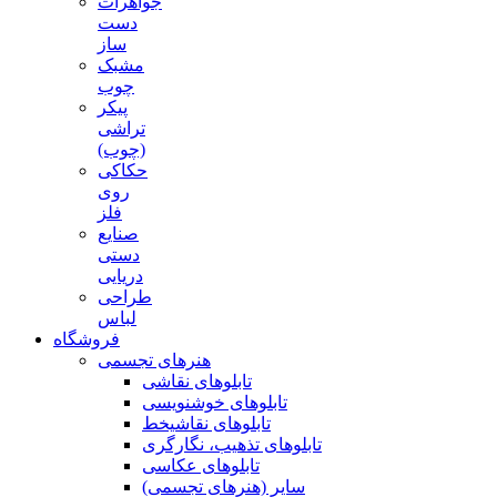
جواهرات
دست
ساز
مشبک
چوب
پیکر
تراشی
(چوب)
حکاکی
روی
فلز
صنایع
دستی
دریایی
طراحی
لباس
فروشگاه
هنرهای تجسمی
تابلوهای نقاشی
تابلوهای خوشنویسی
تابلوهای نقاشیخط
تابلوهای تذهیب، نگارگری
تابلوهای عکاسی
سایر (هنرهای تجسمی)