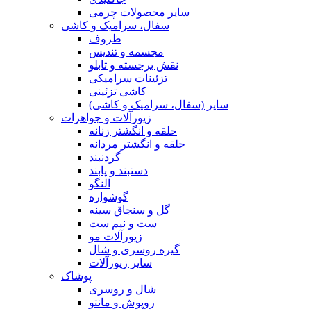
سایر محصولات چرمی
سفال، سرامیک و کاشی
ظروف
مجسمه و تندیس
نقش برجسته و تابلو
تزئینات سرامیکی
کاشی تزئینی
سایر (سفال، سرامیک و کاشی)
زیورآلات و جواهرات
حلقه و انگشتر زنانه
حلقه و انگشتر مردانه
گردنبند
دستبند و پابند
النگو
گوشواره
گل و سنجاق سینه
ست و نیم ست
زیورآلات مو
گیره روسری و شال
سایر زیورآلات
پوشاک
شال و روسری
روپوش و مانتو