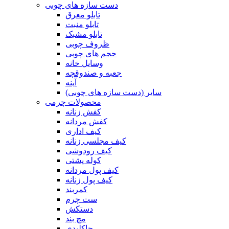
دست سازه های چوبی
تابلو معرق
تابلو منبت
تابلو مشبک
ظروف چوبی
حجم های چوبی
وسایل خانه
جعبه و صندوقچه
آینه
سایر (دست سازه های چوبی)
محصولات چرمی
کفش زنانه
کفش مردانه
کیف اداری
کیف مجلسی زنانه
کیف رودوشی
کوله پشتی
کیف پول مردانه
کیف پول زنانه
کمربند
ست چرم
دستکش
مچ بند
جاکلیدی