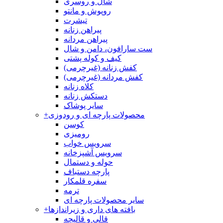
شال و روسری
روپوش و مانتو
تیشرت
پیراهن زنانه
پیراهن مردانه
ست سارافون، دامن و شال
کیف و کوله پشتی
کفش زنانه (غیرچرمی)
کفش مردانه (غیرچرمی)
کلاه زنانه
دستکش زنانه
سایر پوشاک
محصولات پارچه ای و رودوزی
+
کوسن
رومیزی
سرویس خواب
سرویس آشپزخانه
حوله و دستمال
پارچه دستباف
سفره قلمکار
ترمه
سایر محصولات پارچه ای
بافته های داری و زیراندازها
+
قالی و قالیچه