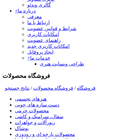
گالری ویدئو
درباره ما
+
معرفی
ارتباط با ما
شرایط و قوانین عضویت
امکانات کاربری
راهنمای عضویت
امکانات کاربری جدید
ایجاد پروفایل
خدمات ما
+
طراحی وبسایت هنری
فروشگاه محصولات
فروشگاه
/
فروشگاه محصولات
/
نتايج جستجو
هنرهای تجسمی
دست سازه های چوبی
محصولات چرمی
سفال، سرامیک و کاشی
زیورآلات و جواهرات
پوشاک
محصولات پارچه ای و رودوزی