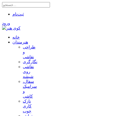
ثبت‌نام
ورود
خانه
هنرمندان
طراحی
و
نقاشی
نگارگری
نقاشی
روی
شیشه
سفال،
سرامیک
و
کاشی
نازک
کاری
چوب
تراش