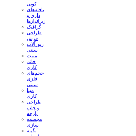
کوبی
بافته‌های
داری و
زیراندازها
گرافیک
طراحی
فرش
زیورآلات
سنتی
منبت
خاتم
کاری
حجم‌های
فلزی
سنتی
مینا
کاری
طراحی
و چاپ
پارچه
مجسمه
سازی
آبگینه