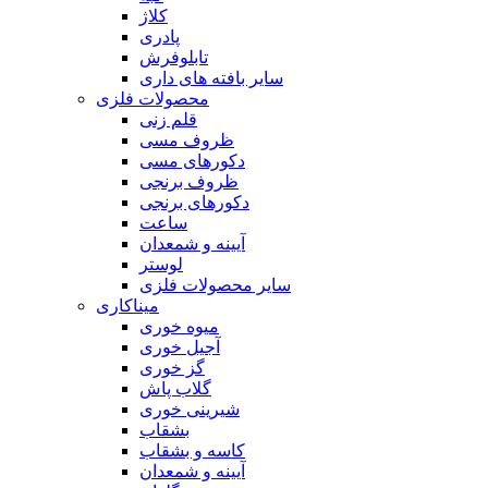
کلاژ
پادری
تابلوفرش
سایر بافته های داری
محصولات فلزی
قلم زنی
ظروف مسی
دکورهای مسی
ظروف برنجی
دکورهای برنجی
ساعت
آیینه و شمعدان
لوستر
سایر محصولات فلزی
میناکاری
میوه خوری
آجیل خوری
گز خوری
گلاب پاش
شیرینی خوری
بشقاب
کاسه و بشقاب
آیینه و شمعدان