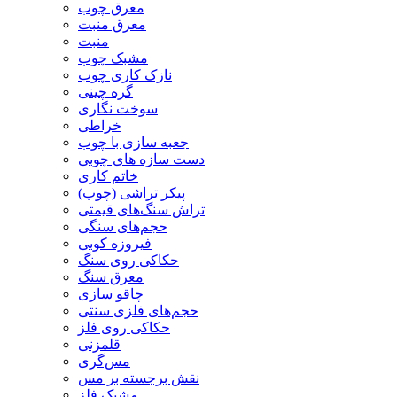
معرق چوب
معرق منبت
منبت
مشبک چوب
نازک کاری چوب
گره چینی
سوخت نگاری
خراطی
جعبه سازی با چوب
دست سازه های چوبی
خاتم کاری
پیکر تراشی (چوب)
تراش سنگ‌های قیمتی
حجم‌های سنگی
فیروزه کوبی
حکاکی روی سنگ
معرق سنگ
چاقو سازی
حجم‌های فلزی سنتی
حکاکی روی فلز
قلمزنی
مس‌گری
نقش برجسته بر مس
مشبک فلز