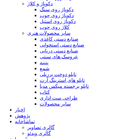
دکوپاژ و کلاژ
دکوپاژ روی سنگ
دکوپاژ روی چوب
دکوپاژ روی استیل
کلاژ روی چوب
سایر محصولات هنری
صنایع دستی کاغذی
صنایع دستی استخوانی
صنایع دستی دریایی
عروسک های سنتی
پتینه
شمع
تابلو دوخت برزیلی
تابلو های استرینگ آرت
تابلو برجسته میکس مدیا
کتاب
طراحی ست اداری
سایر محصولات
اخبار
پژوهش
تماشاخانه
گالری تصاویر
گالری ویدئو