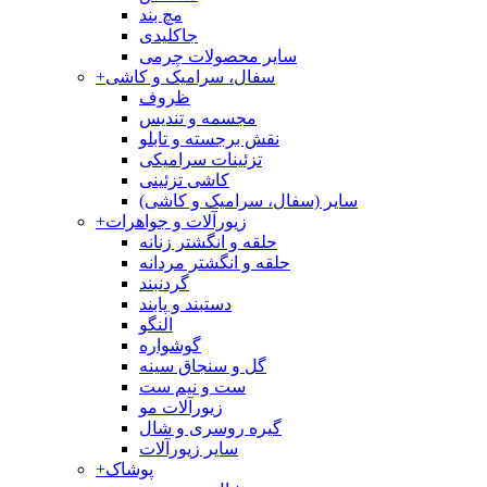
مچ بند
جاکلیدی
سایر محصولات چرمی
سفال، سرامیک و کاشی
+
ظروف
مجسمه و تندیس
نقش برجسته و تابلو
تزئینات سرامیکی
کاشی تزئینی
سایر (سفال، سرامیک و کاشی)
زیورآلات و جواهرات
+
حلقه و انگشتر زنانه
حلقه و انگشتر مردانه
گردنبند
دستبند و پابند
النگو
گوشواره
گل و سنجاق سینه
ست و نیم ست
زیورآلات مو
گیره روسری و شال
سایر زیورآلات
پوشاک
+