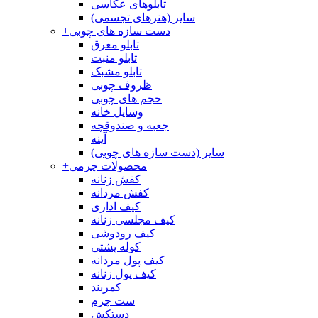
تابلوهای عکاسی
سایر (هنرهای تجسمی)
دست سازه های چوبی
+
تابلو معرق
تابلو منبت
تابلو مشبک
ظروف چوبی
حجم های چوبی
وسایل خانه
جعبه و صندوقچه
آینه
سایر (دست سازه های چوبی)
محصولات چرمی
+
کفش زنانه
کفش مردانه
کیف اداری
کیف مجلسی زنانه
کیف رودوشی
کوله پشتی
کیف پول مردانه
کیف پول زنانه
کمربند
ست چرم
دستکش