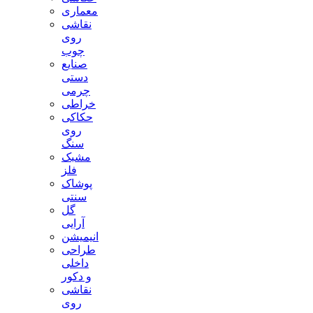
معماری
نقاشی
روی
چوب
صنایع
دستی
چرمی
خراطی
حکاکی
روی
سنگ
مشبک
فلز
پوشاک
سنتی
گل
آرایی
انیمیشن
طراحی
داخلی
و دکور
نقاشی
روی