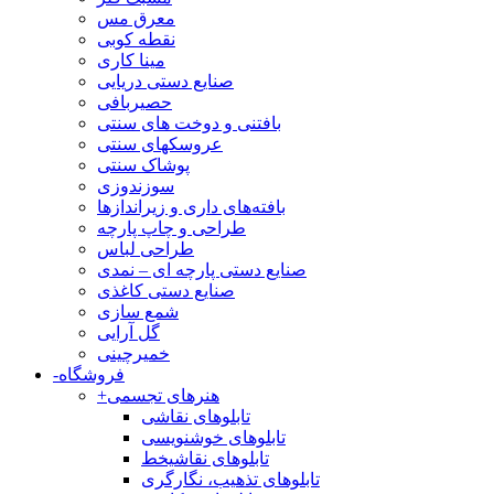
معرق مس
نقطه کوبی
مینا کاری
صنایع دستی دریایی
حصیربافی
بافتنی‌ و دوخت های سنتی
عروسکهای سنتی
پوشاک سنتی
سوزندوزی
بافته‌های داری و زیراندازها
طراحی و چاپ پارچه
طراحی لباس
صنایع دستی پارچه ای – نمدی
صنایع دستی کاغذی
شمع سازی
گل آرایی
خمیرچینی
فروشگاه
-
هنرهای تجسمی
+
تابلوهای نقاشی
تابلوهای خوشنویسی
تابلوهای نقاشیخط
تابلوهای تذهیب، نگارگری