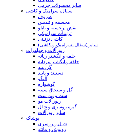
سایر محصولات چرمی
سفال، سرامیک و کاشی
ظروف
مجسمه و تندیس
نقش برجسته و تابلو
تزئینات سرامیکی
کاشی تزئینی
سایر (سفال، سرامیک و کاشی)
زیورآلات و جواهرات
حلقه و انگشتر زنانه
حلقه و انگشتر مردانه
گردنبند
دستبند و پابند
النگو
گوشواره
گل و سنجاق سینه
ست و نیم ست
زیورآلات مو
گیره روسری و شال
سایر زیورآلات
پوشاک
شال و روسری
روپوش و مانتو