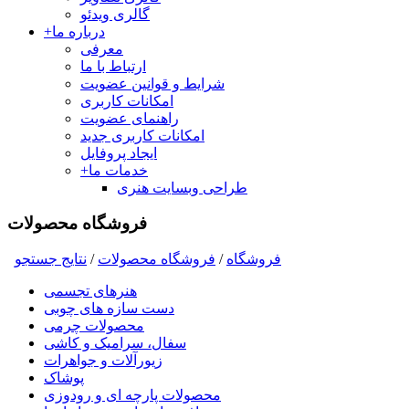
گالری ویدئو
درباره ما
+
معرفی
ارتباط با ما
شرایط و قوانین عضویت
امکانات کاربری
راهنمای عضویت
امکانات کاربری جدید
ایجاد پروفایل
خدمات ما
+
طراحی وبسایت هنری
فروشگاه محصولات
فروشگاه
/
فروشگاه محصولات
/
نتايج جستجو
هنرهای تجسمی
دست سازه های چوبی
محصولات چرمی
سفال، سرامیک و کاشی
زیورآلات و جواهرات
پوشاک
محصولات پارچه ای و رودوزی