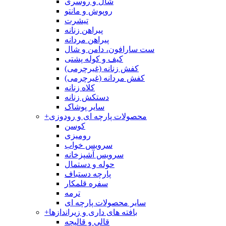
شال و روسری
روپوش و مانتو
تیشرت
پیراهن زنانه
پیراهن مردانه
ست سارافون، دامن و شال
کیف و کوله پشتی
کفش زنانه (غیرچرمی)
کفش مردانه (غیرچرمی)
کلاه زنانه
دستکش زنانه
سایر پوشاک
محصولات پارچه ای و رودوزی
+
کوسن
رومیزی
سرویس خواب
سرویس آشپزخانه
حوله و دستمال
پارچه دستباف
سفره قلمکار
ترمه
سایر محصولات پارچه ای
بافته های داری و زیراندازها
+
قالی و قالیچه