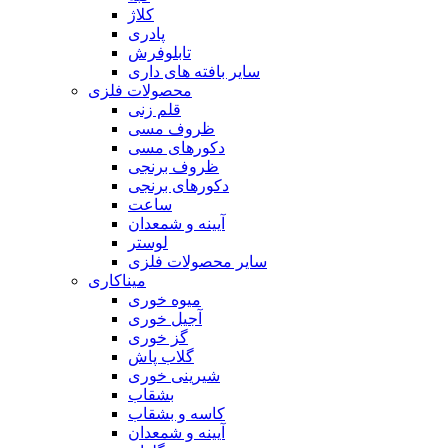
کلاژ
پادری
تابلوفرش
سایر بافته های داری
محصولات فلزی
قلم زنی
ظروف مسی
دکورهای مسی
ظروف برنجی
دکورهای برنجی
ساعت
آیینه و شمعدان
لوستر
سایر محصولات فلزی
میناکاری
میوه خوری
آجیل خوری
گز خوری
گلاب پاش
شیرینی خوری
بشقاب
کاسه و بشقاب
آیینه و شمعدان