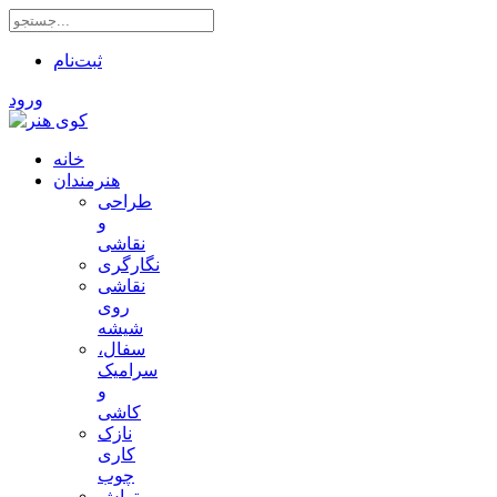
ثبت‌نام
ورود
خانه
هنرمندان
طراحی
و
نقاشی
نگارگری
نقاشی
روی
شیشه
سفال،
سرامیک
و
کاشی
نازک
کاری
چوب
تراش