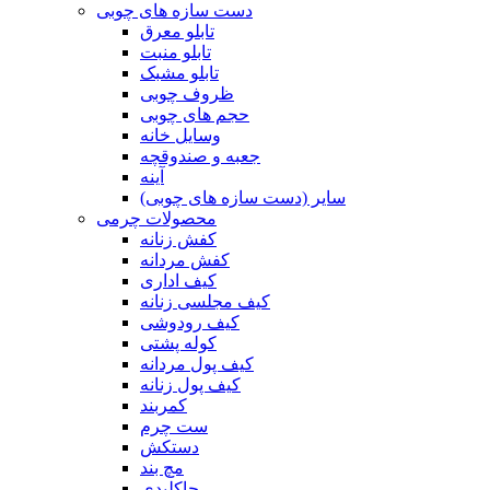
دست سازه های چوبی
تابلو معرق
تابلو منبت
تابلو مشبک
ظروف چوبی
حجم های چوبی
وسایل خانه
جعبه و صندوقچه
آینه
سایر (دست سازه های چوبی)
محصولات چرمی
کفش زنانه
کفش مردانه
کیف اداری
کیف مجلسی زنانه
کیف رودوشی
کوله پشتی
کیف پول مردانه
کیف پول زنانه
کمربند
ست چرم
دستکش
مچ بند
جاکلیدی