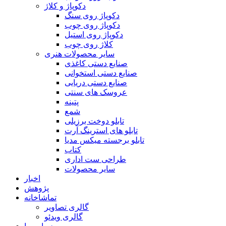
دکوپاژ و کلاژ
دکوپاژ روی سنگ
دکوپاژ روی چوب
دکوپاژ روی استیل
کلاژ روی چوب
سایر محصولات هنری
صنایع دستی کاغذی
صنایع دستی استخوانی
صنایع دستی دریایی
عروسک های سنتی
پتینه
شمع
تابلو دوخت برزیلی
تابلو های استرینگ آرت
تابلو برجسته میکس مدیا
کتاب
طراحی ست اداری
سایر محصولات
اخبار
پژوهش
تماشاخانه
گالری تصاویر
گالری ویدئو