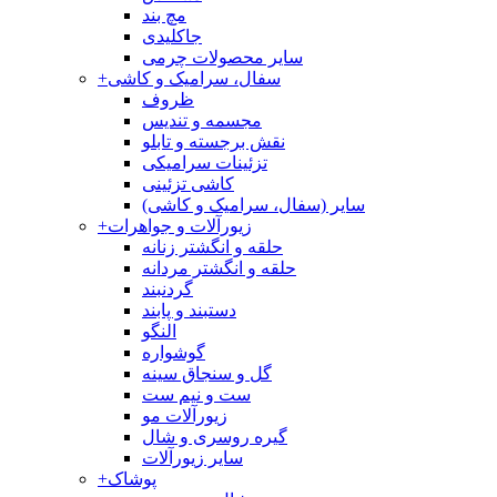
مچ بند
جاکلیدی
سایر محصولات چرمی
سفال، سرامیک و کاشی
+
ظروف
مجسمه و تندیس
نقش برجسته و تابلو
تزئینات سرامیکی
کاشی تزئینی
سایر (سفال، سرامیک و کاشی)
زیورآلات و جواهرات
+
حلقه و انگشتر زنانه
حلقه و انگشتر مردانه
گردنبند
دستبند و پابند
النگو
گوشواره
گل و سنجاق سینه
ست و نیم ست
زیورآلات مو
گیره روسری و شال
سایر زیورآلات
پوشاک
+