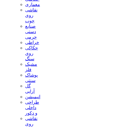
معماری
نقاشی
روی
چوب
صنایع
دستی
چرمی
خراطی
حکاکی
روی
سنگ
مشبک
فلز
پوشاک
سنتی
گل
آرایی
انیمیشن
طراحی
داخلی
و دکور
نقاشی
روی