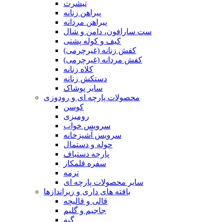
تیشرت
پیراهن زنانه
پیراهن مردانه
ست سارافون، دامن و شال
کیف و کوله پشتی
کفش زنانه (غیرچرمی)
کفش مردانه (غیرچرمی)
کلاه زنانه
دستکش زنانه
سایر پوشاک
محصولات پارچه ای و رودوزی
کوسن
رومیزی
سرویس خواب
سرویس آشپزخانه
حوله و دستمال
پارچه دستباف
سفره قلمکار
ترمه
سایر محصولات پارچه ای
بافته های داری و زیراندازها
قالی و قالیچه
جاجیم و گلیم
گبه