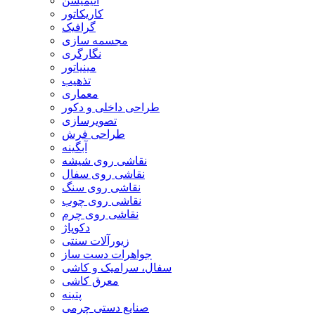
انیمیشن
کاریکاتور
گرافیک
مجسمه سازی
نگارگری
مینیاتور
تذهیب
معماری
طراحی داخلی و دکور
تصویرسازی
طراحی فرش
آبگینه
نقاشی روی شیشه
نقاشی روی سفال
نقاشی روی سنگ
نقاشی روی چوب
نقاشی روی چرم
دکوپاژ
زیورآلات سنتی
جواهرات دست ساز
سفال، سرامیک و کاشی
معرق کاشی
پتینه
صنایع دستی چرمی