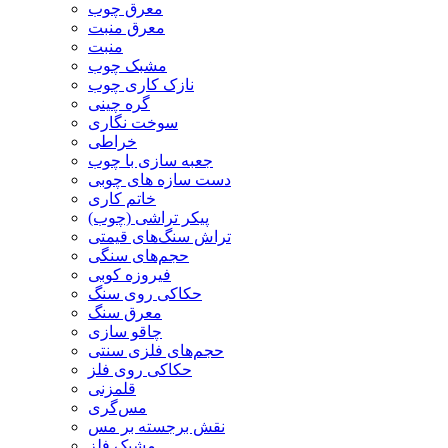
معرق چوب
معرق منبت
منبت
مشبک چوب
نازک کاری چوب
گره چینی
سوخت نگاری
خراطی
جعبه سازی با چوب
دست سازه های چوبی
خاتم کاری
پیکر تراشی (چوب)
تراش سنگ‌های قیمتی
حجم‌های سنگی
فیروزه کوبی
حکاکی روی سنگ
معرق سنگ
چاقو سازی
حجم‌های فلزی سنتی
حکاکی روی فلز
قلمزنی
مس‌گری
نقش برجسته بر مس
مشبک فلز