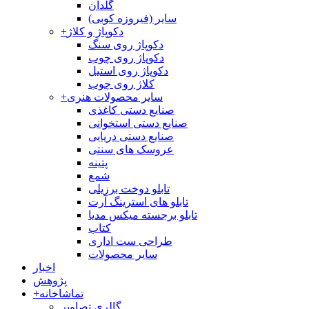
گلدان
سایر (فیروزه کوبی)
دکوپاژ و کلاژ
+
دکوپاژ روی سنگ
دکوپاژ روی چوب
دکوپاژ روی استیل
کلاژ روی چوب
سایر محصولات هنری
+
صنایع دستی کاغذی
صنایع دستی استخوانی
صنایع دستی دریایی
عروسک های سنتی
پتینه
شمع
تابلو دوخت برزیلی
تابلو های استرینگ آرت
تابلو برجسته میکس مدیا
کتاب
طراحی ست اداری
سایر محصولات
اخبار
پژوهش
تماشاخانه
+
گالری تصاویر