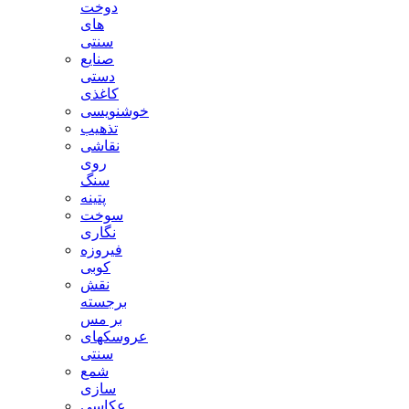
دوخت
های
سنتی
صنایع
دستی
کاغذی
خوشنویسی
تذهیب
نقاشی
روی
سنگ
پتینه
سوخت
نگاری
فیروزه
کوبی
نقش
برجسته
بر مس
عروسکهای
سنتی
شمع
سازی
عکاسی