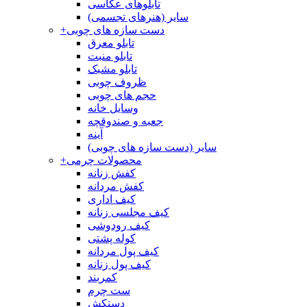
تابلوهای عکاسی
سایر (هنرهای تجسمی)
دست سازه های چوبی
+
تابلو معرق
تابلو منبت
تابلو مشبک
ظروف چوبی
حجم های چوبی
وسایل خانه
جعبه و صندوقچه
آینه
سایر (دست سازه های چوبی)
محصولات چرمی
+
کفش زنانه
کفش مردانه
کیف اداری
کیف مجلسی زنانه
کیف رودوشی
کوله پشتی
کیف پول مردانه
کیف پول زنانه
کمربند
ست چرم
دستکش