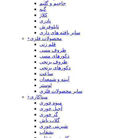
جاجیم و گلیم
گبه
کلاژ
پادری
تابلوفرش
سایر بافته های داری
محصولات فلزی
+
قلم زنی
ظروف مسی
دکورهای مسی
ظروف برنجی
دکورهای برنجی
ساعت
آیینه و شمعدان
لوستر
سایر محصولات فلزی
میناکاری
+
میوه خوری
آجیل خوری
گز خوری
گلاب پاش
شیرینی خوری
بشقاب
کاسه و بشقاب