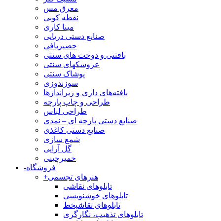
معرق مس
نقطه کوبی
مینا کاری
صنایع دستی دریایی
حصیربافی
بافتنی‌ و دوخت های سنتی
عروسکهای سنتی
پوشاک سنتی
سوزندوزی
بافته‌های داری و زیراندازها
طراحی و چاپ پارچه
طراحی لباس
صنایع دستی پارچه ای – نمدی
صنایع دستی کاغذی
شمع سازی
گل آرایی
خمیرچینی
فروشگاه
-
هنرهای تجسمی
+
تابلوهای نقاشی
تابلوهای خوشنویسی
تابلوهای نقاشیخط
تابلوهای تذهیب، نگارگری