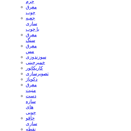
چرم
معرق
چوب
جعبه
سازی
با چوب
معرق
سنگ
معرق
مس
سوزندوزی
خمیرچینی
کاریکاتور
تصویرسازی
دکوپاژ
معرق
منبت
دست
سازه
های
چوبی
چاقو
سازی
نقطه