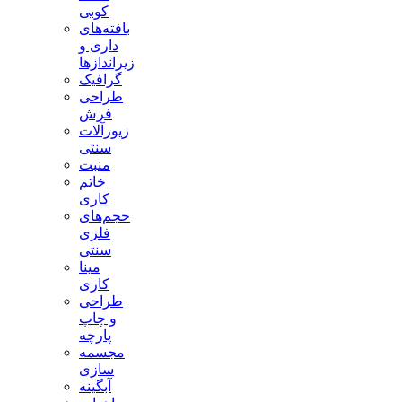
کوبی
بافته‌های
داری و
زیراندازها
گرافیک
طراحی
فرش
زیورآلات
سنتی
منبت
خاتم
کاری
حجم‌های
فلزی
سنتی
مینا
کاری
طراحی
و چاپ
پارچه
مجسمه
سازی
آبگینه