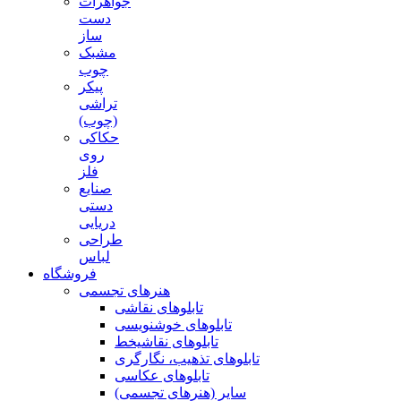
جواهرات
دست
ساز
مشبک
چوب
پیکر
تراشی
(چوب)
حکاکی
روی
فلز
صنایع
دستی
دریایی
طراحی
لباس
فروشگاه
هنرهای تجسمی
تابلوهای نقاشی
تابلوهای خوشنویسی
تابلوهای نقاشیخط
تابلوهای تذهیب، نگارگری
تابلوهای عکاسی
سایر (هنرهای تجسمی)