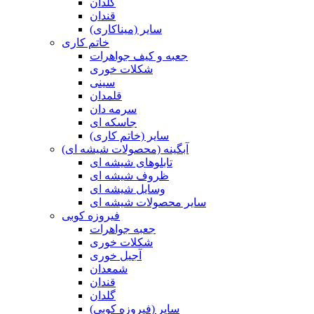
گلدان
قندان
سایر (میناکاری)
خاتم کاری
جعبه و کیف جواهرات
شکلات خوری
سینی
قلمدان
سرمه دان
جاسکه ای
سایر (خاتم کاری)
آبگینه (محصولات شیشه ای)
تابلوهای شیشه ای
ظروف شیشه ای
وسایل شیشه ای
سایر محصولات شیشه ای
فیروزه کوبی
جعبه جواهرات
شکلات خوری
آجیل خوری
شمعدان
قندان
گلدان
سایر (فیروزه کوبی)