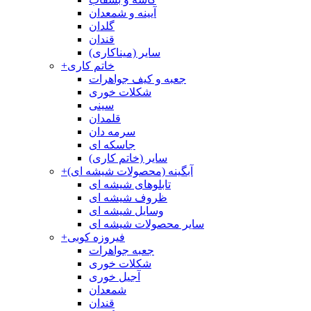
آیینه و شمعدان
گلدان
قندان
سایر (میناکاری)
خاتم کاری
+
جعبه و کیف جواهرات
شکلات خوری
سینی
قلمدان
سرمه دان
جاسکه ای
سایر (خاتم کاری)
آبگینه (محصولات شیشه ای)
+
تابلوهای شیشه ای
ظروف شیشه ای
وسایل شیشه ای
سایر محصولات شیشه ای
فیروزه کوبی
+
جعبه جواهرات
شکلات خوری
آجیل خوری
شمعدان
قندان