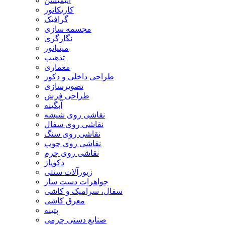
انیمیشن
کاریکاتور
گرافیک
مجسمه سازی
نگارگری
مینیاتور
تذهیب
معماری
طراحی داخلی و دکور
تصویرسازی
طراحی فرش
آبگینه
نقاشی روی شیشه
نقاشی روی سفال
نقاشی روی سنگ
نقاشی روی چوب
نقاشی روی چرم
دکوپاژ
زیورآلات سنتی
جواهرات دست ساز
سفال، سرامیک و کاشی
معرق کاشی
پتینه
صنایع دستی چرمی