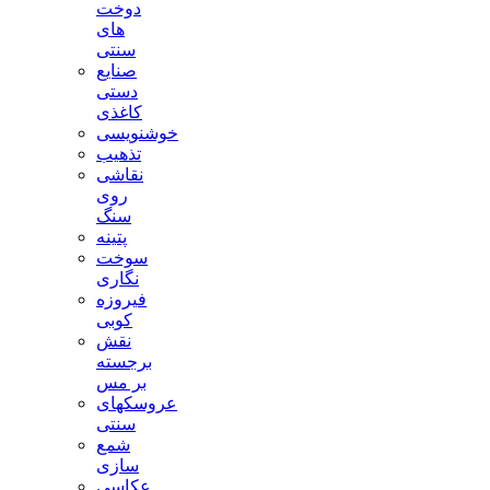
دوخت
های
سنتی
صنایع
دستی
کاغذی
خوشنویسی
تذهیب
نقاشی
روی
سنگ
پتینه
سوخت
نگاری
فیروزه
کوبی
نقش
برجسته
بر مس
عروسکهای
سنتی
شمع
سازی
عکاسی