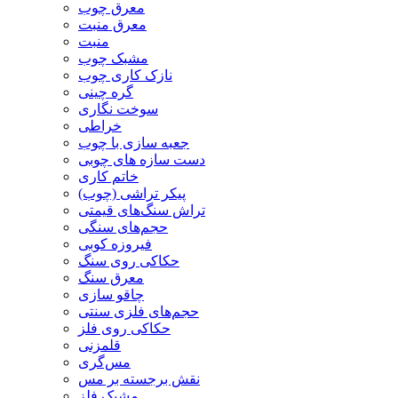
معرق چوب
معرق منبت
منبت
مشبک چوب
نازک کاری چوب
گره چینی
سوخت نگاری
خراطی
جعبه سازی با چوب
دست سازه های چوبی
خاتم کاری
پیکر تراشی (چوب)
تراش سنگ‌های قیمتی
حجم‌های سنگی
فیروزه کوبی
حکاکی روی سنگ
معرق سنگ
چاقو سازی
حجم‌های فلزی سنتی
حکاکی روی فلز
قلمزنی
مس‌گری
نقش برجسته بر مس
مشبک فلز