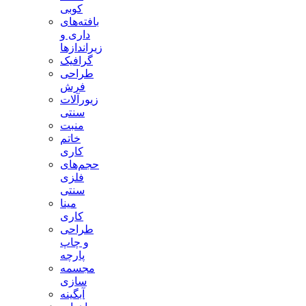
کوبی
بافته‌های
داری و
زیراندازها
گرافیک
طراحی
فرش
زیورآلات
سنتی
منبت
خاتم
کاری
حجم‌های
فلزی
سنتی
مینا
کاری
طراحی
و چاپ
پارچه
مجسمه
سازی
آبگینه