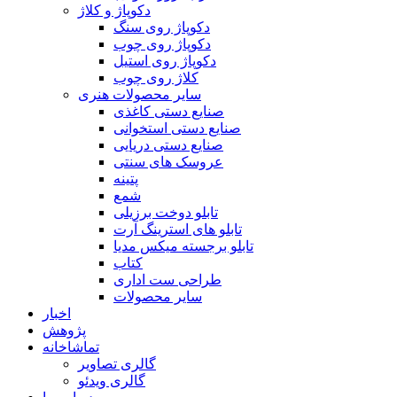
دکوپاژ و کلاژ
دکوپاژ روی سنگ
دکوپاژ روی چوب
دکوپاژ روی استیل
کلاژ روی چوب
سایر محصولات هنری
صنایع دستی کاغذی
صنایع دستی استخوانی
صنایع دستی دریایی
عروسک های سنتی
پتینه
شمع
تابلو دوخت برزیلی
تابلو های استرینگ آرت
تابلو برجسته میکس مدیا
کتاب
طراحی ست اداری
سایر محصولات
اخبار
پژوهش
تماشاخانه
گالری تصاویر
گالری ویدئو