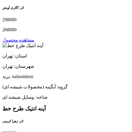
اثر: گالری آویش
298000
268000
مشاهده محصول
استان: تهران
شهرستان: تهران
برند: nafasmirror
گروه: آبگینه (محصولات شیشه ای)
شاخه: وسایل شیشه ای
آینه انتیک طرح خط
اثر: زهرا کریمی