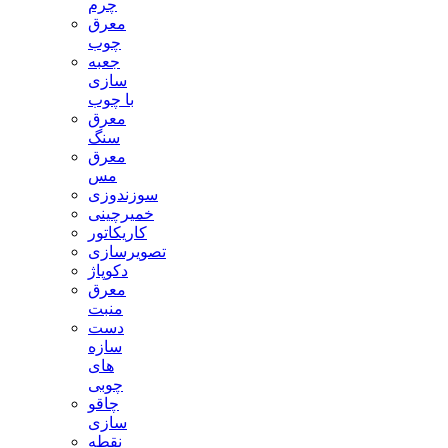
چرم
معرق
چوب
جعبه
سازی
با چوب
معرق
سنگ
معرق
مس
سوزندوزی
خمیرچینی
کاریکاتور
تصویرسازی
دکوپاژ
معرق
منبت
دست
سازه
های
چوبی
چاقو
سازی
نقطه