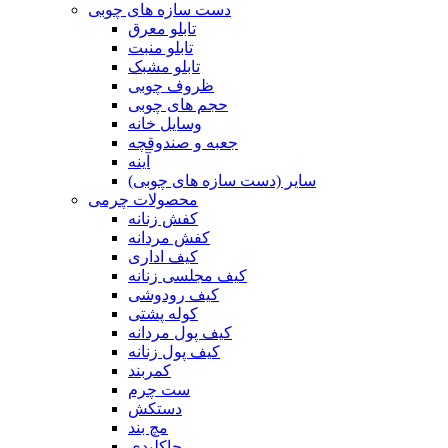
دست سازه های چوبی
تابلو معرق
تابلو منبت
تابلو مشبک
ظروف چوبی
حجم های چوبی
وسایل خانه
جعبه و صندوقچه
آینه
سایر (دست سازه های چوبی)
محصولات چرمی
کفش زنانه
کفش مردانه
کیف اداری
کیف مجلسی زنانه
کیف رودوشی
کوله پشتی
کیف پول مردانه
کیف پول زنانه
کمربند
ست چرم
دستکش
مچ بند
جاکلیدی