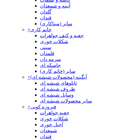
آیینه و شمعدان
گلدان
قندان
سایر (میناکاری)
خاتم کاری
+
جعبه و کیف جواهرات
شکلات خوری
سینی
قلمدان
سرمه دان
جاسکه ای
سایر (خاتم کاری)
آبگینه (محصولات شیشه ای)
+
تابلوهای شیشه ای
ظروف شیشه ای
وسایل شیشه ای
سایر محصولات شیشه ای
فیروزه کوبی
+
جعبه جواهرات
شکلات خوری
آجیل خوری
شمعدان
قندان