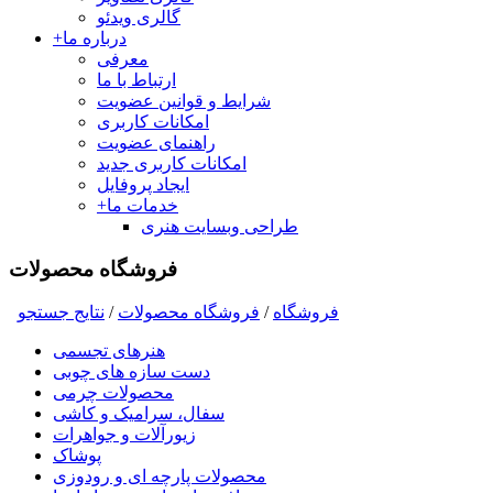
گالری ویدئو
درباره ما
+
معرفی
ارتباط با ما
شرایط و قوانین عضویت
امکانات کاربری
راهنمای عضویت
امکانات کاربری جدید
ایجاد پروفایل
خدمات ما
+
طراحی وبسایت هنری
فروشگاه محصولات
فروشگاه
/
فروشگاه محصولات
/
نتايج جستجو
هنرهای تجسمی
دست سازه های چوبی
محصولات چرمی
سفال، سرامیک و کاشی
زیورآلات و جواهرات
پوشاک
محصولات پارچه ای و رودوزی