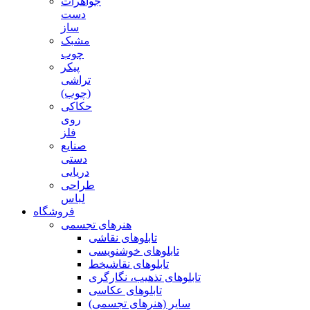
جواهرات
دست
ساز
مشبک
چوب
پیکر
تراشی
(چوب)
حکاکی
روی
فلز
صنایع
دستی
دریایی
طراحی
لباس
فروشگاه
هنرهای تجسمی
تابلوهای نقاشی
تابلوهای خوشنویسی
تابلوهای نقاشیخط
تابلوهای تذهیب، نگارگری
تابلوهای عکاسی
سایر (هنرهای تجسمی)