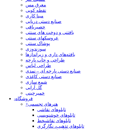
معرق مس
نقطه کوبی
مینا کاری
صنایع دستی دریایی
حصیربافی
بافتنی‌ و دوخت های سنتی
عروسکهای سنتی
پوشاک سنتی
سوزندوزی
بافته‌های داری و زیراندازها
طراحی و چاپ پارچه
طراحی لباس
صنایع دستی پارچه ای – نمدی
صنایع دستی کاغذی
شمع سازی
گل آرایی
خمیرچینی
فروشگاه
-
هنرهای تجسمی
+
تابلوهای نقاشی
تابلوهای خوشنویسی
تابلوهای نقاشیخط
تابلوهای تذهیب، نگارگری