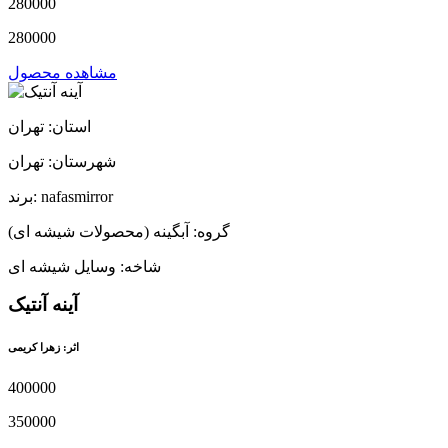
280000
280000
مشاهده محصول
استان: تهران
شهرستان: تهران
برند: nafasmirror
گروه: آبگینه (محصولات شیشه ای)
شاخه: وسایل شیشه ای
آینه آنتیک
اثر: زهرا کریمی
400000
350000