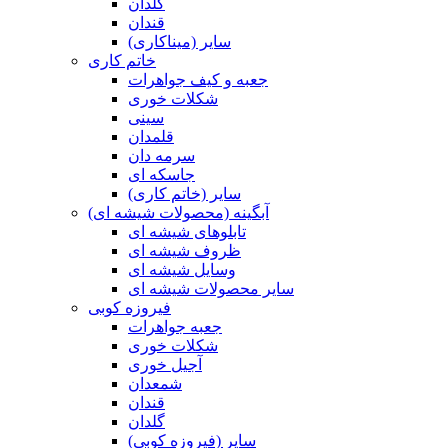
گلدان
قندان
سایر (میناکاری)
خاتم کاری
جعبه و کیف جواهرات
شکلات خوری
سینی
قلمدان
سرمه دان
جاسکه ای
سایر (خاتم کاری)
آبگینه (محصولات شیشه ای)
تابلوهای شیشه ای
ظروف شیشه ای
وسایل شیشه ای
سایر محصولات شیشه ای
فیروزه کوبی
جعبه جواهرات
شکلات خوری
آجیل خوری
شمعدان
قندان
گلدان
سایر (فیروزه کوبی)