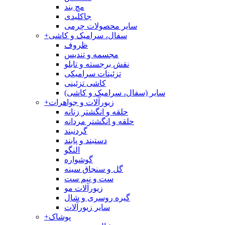
مچ بند
جاکلیدی
سایر محصولات چرمی
سفال، سرامیک و کاشی
+
ظروف
مجسمه و تندیس
نقش برجسته و تابلو
تزئینات سرامیکی
کاشی تزئینی
سایر (سفال، سرامیک و کاشی)
زیورآلات و جواهرات
+
حلقه و انگشتر زنانه
حلقه و انگشتر مردانه
گردنبند
دستبند و پابند
النگو
گوشواره
گل و سنجاق سینه
ست و نیم ست
زیورآلات مو
گیره روسری و شال
سایر زیورآلات
پوشاک
+