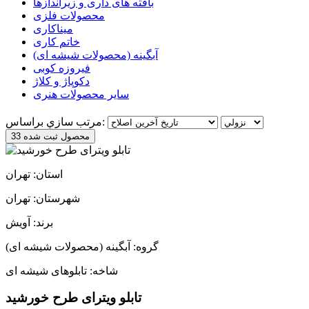
بافته های داری و زیراندازها
محصولات فلزی
میناکاری
خاتم کاری
آبگینه (محصولات شیشه ای)
فیروزه کوبی
دکوپاژ و کلاژ
سایر محصولات هنری
مرتب سازي براساس:
33 محصول ثبت شده
استان: تهران
شهرستان: تهران
برند: آویش
گروه: آبگینه (محصولات شیشه ای)
شاخه: تابلوهای شیشه ای
تابلو ویترای طرح خورشید