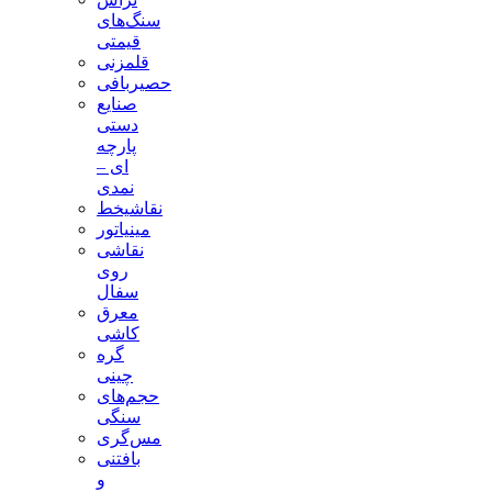
سنگ‌های
قیمتی
قلمزنی
حصیربافی
صنایع
دستی
پارچه
ای –
نمدی
نقاشیخط
مینیاتور
نقاشی
روی
سفال
معرق
کاشی
گره
چینی
حجم‌های
سنگی
مس‌گری
بافتنی‌
و