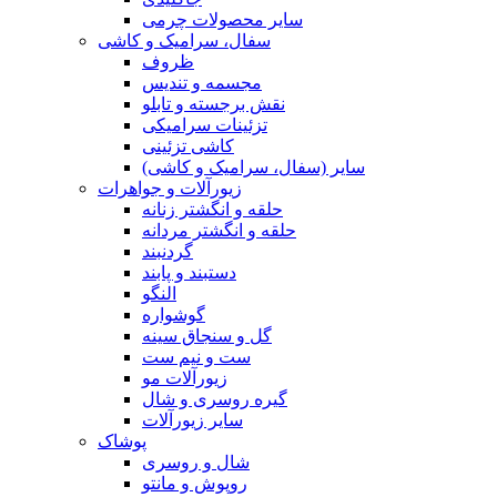
سایر محصولات چرمی
سفال، سرامیک و کاشی
ظروف
مجسمه و تندیس
نقش برجسته و تابلو
تزئینات سرامیکی
کاشی تزئینی
سایر (سفال، سرامیک و کاشی)
زیورآلات و جواهرات
حلقه و انگشتر زنانه
حلقه و انگشتر مردانه
گردنبند
دستبند و پابند
النگو
گوشواره
گل و سنجاق سینه
ست و نیم ست
زیورآلات مو
گیره روسری و شال
سایر زیورآلات
پوشاک
شال و روسری
روپوش و مانتو