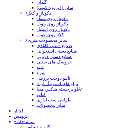
گلدان
سایر (فیروزه کوبی)
دکوپاژ و کلاژ
+
دکوپاژ روی سنگ
دکوپاژ روی چوب
دکوپاژ روی استیل
کلاژ روی چوب
سایر محصولات هنری
+
صنایع دستی کاغذی
صنایع دستی استخوانی
صنایع دستی دریایی
عروسک های سنتی
پتینه
شمع
تابلو دوخت برزیلی
تابلو های استرینگ آرت
تابلو برجسته میکس مدیا
کتاب
طراحی ست اداری
سایر محصولات
اخبار
پژوهش
تماشاخانه
+
گالری تصاویر