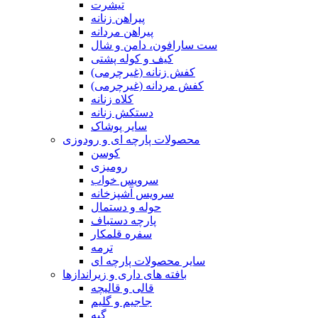
تیشرت
پیراهن زنانه
پیراهن مردانه
ست سارافون، دامن و شال
کیف و کوله پشتی
کفش زنانه (غیرچرمی)
کفش مردانه (غیرچرمی)
کلاه زنانه
دستکش زنانه
سایر پوشاک
محصولات پارچه ای و رودوزی
کوسن
رومیزی
سرویس خواب
سرویس آشپزخانه
حوله و دستمال
پارچه دستباف
سفره قلمکار
ترمه
سایر محصولات پارچه ای
بافته های داری و زیراندازها
قالی و قالیچه
جاجیم و گلیم
گبه