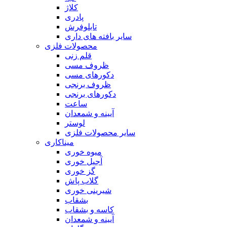
کلاژ
پادری
تابلوفرش
سایر بافته های داری
محصولات فلزی
قلم زنی
ظروف مسی
دکورهای مسی
ظروف برنجی
دکورهای برنجی
ساعت
آیینه و شمعدان
لوستر
سایر محصولات فلزی
میناکاری
میوه خوری
آجیل خوری
گز خوری
گلاب پاش
شیرینی خوری
بشقاب
کاسه و بشقاب
آیینه و شمعدان