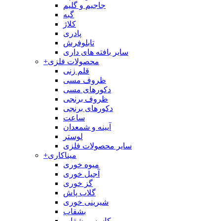
جاجیم و گلیم
گبه
کلاژ
پادری
تابلوفرش
سایر بافته های داری
محصولات فلزی
+
قلم زنی
ظروف مسی
دکورهای مسی
ظروف برنجی
دکورهای برنجی
ساعت
آیینه و شمعدان
لوستر
سایر محصولات فلزی
میناکاری
+
میوه خوری
آجیل خوری
گز خوری
گلاب پاش
شیرینی خوری
بشقاب
کاسه و بشقاب