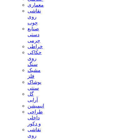
معماری
نقاشی
روی
چوب
صنایع
دستی
چرمی
خراطی
حکاکی
روی
سنگ
مشبک
فلز
پوشاک
سنتی
گل
آرایی
انیمیشن
طراحی
داخلی
و دکور
نقاشی
روی