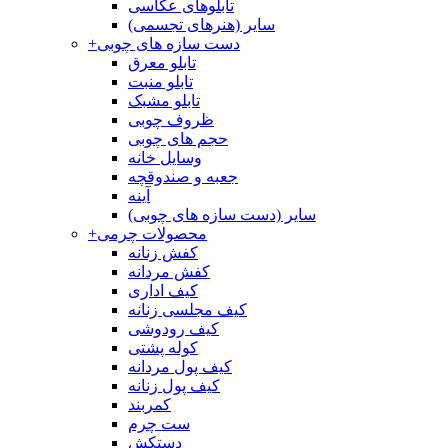
تابلوهای عکاسی
سایر (هنرهای تجسمی)
دست سازه های چوبی
+
تابلو معرق
تابلو منبت
تابلو مشبک
ظروف چوبی
حجم های چوبی
وسایل خانه
جعبه و صندوقچه
آینه
سایر (دست سازه های چوبی)
محصولات چرمی
+
کفش زنانه
کفش مردانه
کیف اداری
کیف مجلسی زنانه
کیف رودوشی
کوله پشتی
کیف پول مردانه
کیف پول زنانه
کمربند
ست چرم
دستکش