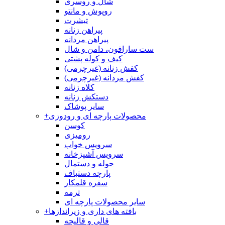
شال و روسری
روپوش و مانتو
تیشرت
پیراهن زنانه
پیراهن مردانه
ست سارافون، دامن و شال
کیف و کوله پشتی
کفش زنانه (غیرچرمی)
کفش مردانه (غیرچرمی)
کلاه زنانه
دستکش زنانه
سایر پوشاک
محصولات پارچه ای و رودوزی
+
کوسن
رومیزی
سرویس خواب
سرویس آشپزخانه
حوله و دستمال
پارچه دستباف
سفره قلمکار
ترمه
سایر محصولات پارچه ای
بافته های داری و زیراندازها
+
قالی و قالیچه