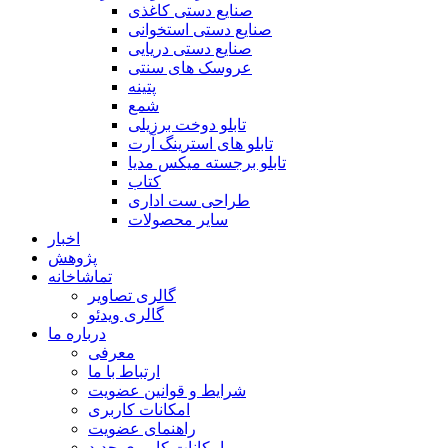
صنایع دستی کاغذی
صنایع دستی استخوانی
صنایع دستی دریایی
عروسک های سنتی
پتینه
شمع
تابلو دوخت برزیلی
تابلو های استرینگ آرت
تابلو برجسته میکس مدیا
کتاب
طراحی ست اداری
سایر محصولات
اخبار
پژوهش
تماشاخانه
گالری تصاویر
گالری ویدئو
درباره ما
معرفی
ارتباط با ما
شرایط و قوانین عضویت
امکانات کاربری
راهنمای عضویت
امکانات کاربری جدید