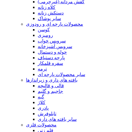
کفش مردانه (غیرچرمی)
کلاه زنانه
دستکش زنانه
سایر پوشاک
محصولات پارچه ای و رودوزی
کوسن
رومیزی
سرویس خواب
سرویس آشپزخانه
حوله و دستمال
پارچه دستباف
سفره قلمکار
ترمه
سایر محصولات پارچه ای
بافته های داری و زیراندازها
قالی و قالیچه
جاجیم و گلیم
گبه
کلاژ
پادری
تابلوفرش
سایر بافته های داری
محصولات فلزی
قلم زنی