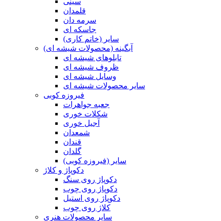
سینی
قلمدان
سرمه دان
جاسکه ای
سایر (خاتم کاری)
آبگینه (محصولات شیشه ای)
تابلوهای شیشه ای
ظروف شیشه ای
وسایل شیشه ای
سایر محصولات شیشه ای
فیروزه کوبی
جعبه جواهرات
شکلات خوری
آجیل خوری
شمعدان
قندان
گلدان
سایر (فیروزه کوبی)
دکوپاژ و کلاژ
دکوپاژ روی سنگ
دکوپاژ روی چوب
دکوپاژ روی استیل
کلاژ روی چوب
سایر محصولات هنری