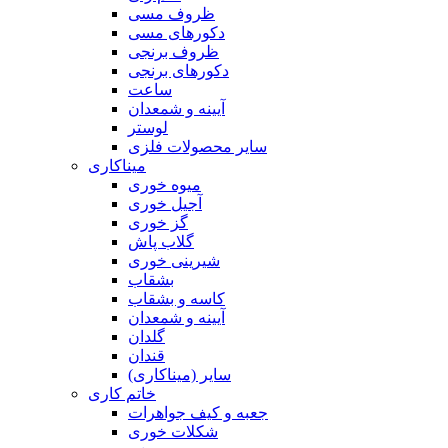
ظروف مسی
دکورهای مسی
ظروف برنجی
دکورهای برنجی
ساعت
آیینه و شمعدان
لوستر
سایر محصولات فلزی
میناکاری
میوه خوری
آجیل خوری
گز خوری
گلاب پاش
شیرینی خوری
بشقاب
کاسه و بشقاب
آیینه و شمعدان
گلدان
قندان
سایر (میناکاری)
خاتم کاری
جعبه و کیف جواهرات
شکلات خوری