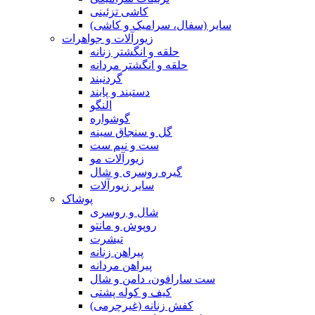
کاشی تزئینی
سایر (سفال، سرامیک و کاشی)
زیورآلات و جواهرات
حلقه و انگشتر زنانه
حلقه و انگشتر مردانه
گردنبند
دستبند و پابند
النگو
گوشواره
گل و سنجاق سینه
ست و نیم ست
زیورآلات مو
گیره روسری و شال
سایر زیورآلات
پوشاک
شال و روسری
روپوش و مانتو
تیشرت
پیراهن زنانه
پیراهن مردانه
ست سارافون، دامن و شال
کیف و کوله پشتی
کفش زنانه (غیرچرمی)