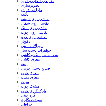
طراحی داخلی و دکور
تصویرسازی
طراحی فرش
آبگینه
نقاشی روی شیشه
نقاشی روی سفال
نقاشی روی سنگ
نقاشی روی چوب
نقاشی روی چرم
دکوپاژ
زیورآلات سنتی
جواهرات دست ساز
سفال، سرامیک و کاشی
معرق کاشی
پتینه
صنایع دستی چرمی
معرق چوب
معرق منبت
منبت
مشبک چوب
نازک کاری چوب
گره چینی
سوخت نگاری
خراطی