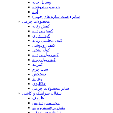
وسایل خانه
جعبه و صندوقچه
آینه
سایر (دست سازه های چوبی)
محصولات چرمی
کفش زنانه
کفش مردانه
کیف اداری
کیف مجلسی زنانه
کیف رودوشی
کوله پشتی
کیف پول مردانه
کیف پول زنانه
کمربند
ست چرم
دستکش
مچ بند
جاکلیدی
سایر محصولات چرمی
سفال، سرامیک و کاشی
ظروف
مجسمه و تندیس
نقش برجسته و تابلو
تزئینات سرامیکی