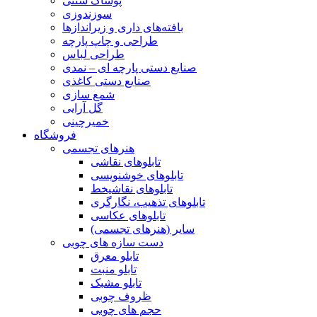
پوشاک سنتی
سوزندوزی
بافته‌های داری و زیراندازها
طراحی و چاپ پارچه
طراحی لباس
صنایع دستی پارچه ای – نمدی
صنایع دستی کاغذی
شمع سازی
گل آرایی
خمیرچینی
فروشگاه
هنرهای تجسمی
تابلوهای نقاشی
تابلوهای خوشنویسی
تابلوهای نقاشیخط
تابلوهای تذهیب، نگارگری
تابلوهای عکاسی
سایر (هنرهای تجسمی)
دست سازه های چوبی
تابلو معرق
تابلو منبت
تابلو مشبک
ظروف چوبی
حجم های چوبی