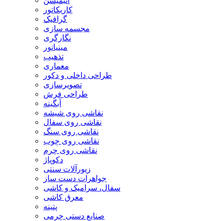
انیمیشن
کاریکاتور
گرافیک
مجسمه سازی
نگارگری
مینیاتور
تذهیب
معماری
طراحی داخلی و دکور
تصویرسازی
طراحی فرش
آبگینه
نقاشی روی شیشه
نقاشی روی سفال
نقاشی روی سنگ
نقاشی روی چوب
نقاشی روی چرم
دکوپاژ
زیورآلات سنتی
جواهرات دست ساز
سفال، سرامیک و کاشی
معرق کاشی
پتینه
صنایع دستی چرمی