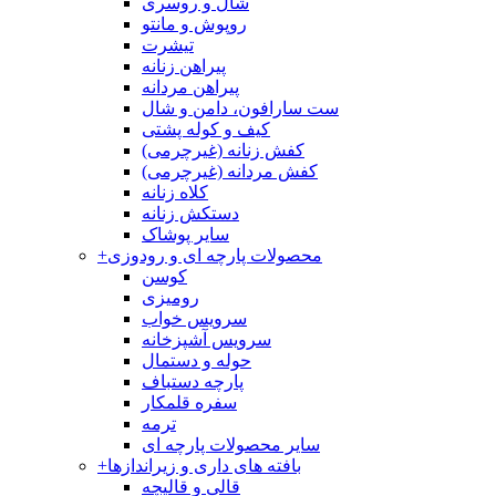
شال و روسری
روپوش و مانتو
تیشرت
پیراهن زنانه
پیراهن مردانه
ست سارافون، دامن و شال
کیف و کوله پشتی
کفش زنانه (غیرچرمی)
کفش مردانه (غیرچرمی)
کلاه زنانه
دستکش زنانه
سایر پوشاک
محصولات پارچه ای و رودوزی
+
کوسن
رومیزی
سرویس خواب
سرویس آشپزخانه
حوله و دستمال
پارچه دستباف
سفره قلمکار
ترمه
سایر محصولات پارچه ای
بافته های داری و زیراندازها
+
قالی و قالیچه