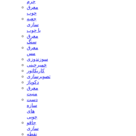
چرم
معرق
چوب
جعبه
سازی
با چوب
معرق
سنگ
معرق
مس
سوزندوزی
خمیرچینی
کاریکاتور
تصویرسازی
دکوپاژ
معرق
منبت
دست
سازه
های
چوبی
چاقو
سازی
نقطه