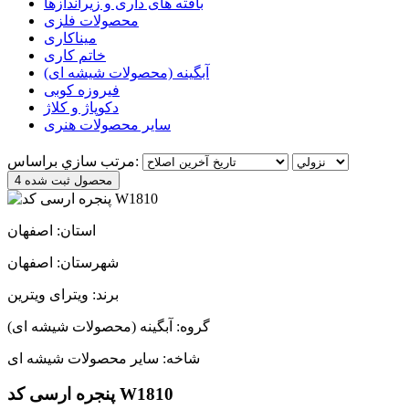
بافته های داری و زیراندازها
محصولات فلزی
میناکاری
خاتم کاری
آبگینه (محصولات شیشه ای)
فیروزه کوبی
دکوپاژ و کلاژ
سایر محصولات هنری
مرتب سازي براساس:
4 محصول ثبت شده
استان: اصفهان
شهرستان: اصفهان
برند: ویترای ویترین
گروه: آبگینه (محصولات شیشه ای)
شاخه: سایر محصولات شیشه ای
پنجره ارسی کد W1810