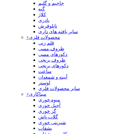
جاجیم و گلیم
گبه
کلاژ
پادری
تابلوفرش
سایر بافته های داری
محصولات فلزی
+
قلم زنی
ظروف مسی
دکورهای مسی
ظروف برنجی
دکورهای برنجی
ساعت
آیینه و شمعدان
لوستر
سایر محصولات فلزی
میناکاری
+
میوه خوری
آجیل خوری
گز خوری
گلاب پاش
شیرینی خوری
بشقاب
کاسه و بشقاب