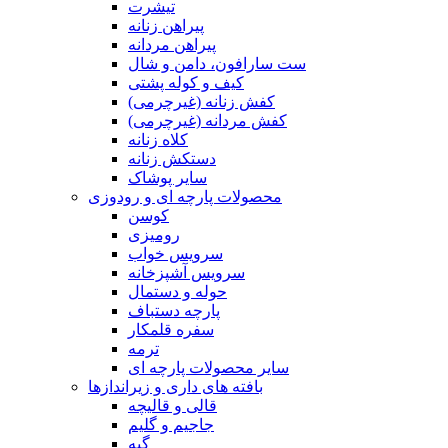
تیشرت
پیراهن زنانه
پیراهن مردانه
ست سارافون، دامن و شال
کیف و کوله پشتی
کفش زنانه (غیرچرمی)
کفش مردانه (غیرچرمی)
کلاه زنانه
دستکش زنانه
سایر پوشاک
محصولات پارچه ای و رودوزی
کوسن
رومیزی
سرویس خواب
سرویس آشپزخانه
حوله و دستمال
پارچه دستباف
سفره قلمکار
ترمه
سایر محصولات پارچه ای
بافته های داری و زیراندازها
قالی و قالیچه
جاجیم و گلیم
گبه