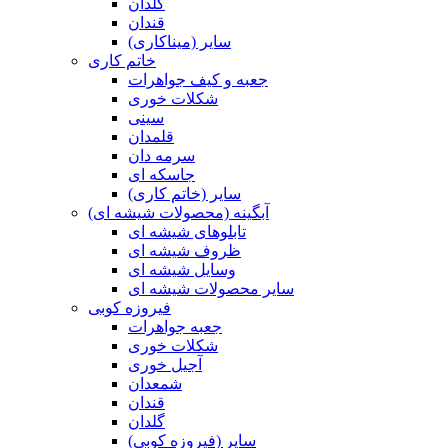
گلدان
قندان
سایر (میناکاری)
خاتم کاری
جعبه و کیف جواهرات
شکلات خوری
سینی
قلمدان
سرمه دان
جاسکه ای
سایر (خاتم کاری)
آبگینه (محصولات شیشه ای)
تابلوهای شیشه ای
ظروف شیشه ای
وسایل شیشه ای
سایر محصولات شیشه ای
فیروزه کوبی
جعبه جواهرات
شکلات خوری
آجیل خوری
شمعدان
قندان
گلدان
سایر (فیروزه کوبی)