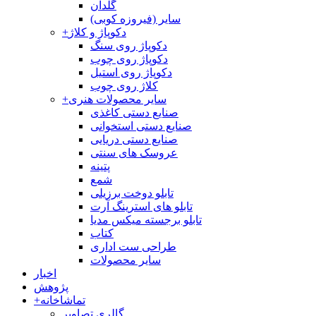
گلدان
سایر (فیروزه کوبی)
دکوپاژ و کلاژ
+
دکوپاژ روی سنگ
دکوپاژ روی چوب
دکوپاژ روی استیل
کلاژ روی چوب
سایر محصولات هنری
+
صنایع دستی کاغذی
صنایع دستی استخوانی
صنایع دستی دریایی
عروسک های سنتی
پتینه
شمع
تابلو دوخت برزیلی
تابلو های استرینگ آرت
تابلو برجسته میکس مدیا
کتاب
طراحی ست اداری
سایر محصولات
اخبار
پژوهش
تماشاخانه
+
گالری تصاویر