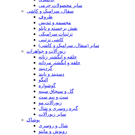
سایر محصولات چرمی
سفال، سرامیک و کاشی
ظروف
مجسمه و تندیس
نقش برجسته و تابلو
تزئینات سرامیکی
کاشی تزئینی
سایر (سفال، سرامیک و کاشی)
زیورآلات و جواهرات
حلقه و انگشتر زنانه
حلقه و انگشتر مردانه
گردنبند
دستبند و پابند
النگو
گوشواره
گل و سنجاق سینه
ست و نیم ست
زیورآلات مو
گیره روسری و شال
سایر زیورآلات
پوشاک
شال و روسری
روپوش و مانتو