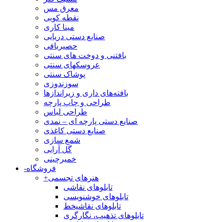
معرق مس
نقطه کوبی
مینا کاری
صنایع دستی دریایی
حصیربافی
بافتنی‌ و دوخت های سنتی
عروسکهای سنتی
پوشاک سنتی
سوزندوزی
بافته‌های داری و زیراندازها
طراحی و چاپ پارچه
طراحی لباس
صنایع دستی پارچه ای – نمدی
صنایع دستی کاغذی
شمع سازی
گل آرایی
خمیرچینی
فروشگاه
-
هنرهای تجسمی
+
تابلوهای نقاشی
تابلوهای خوشنویسی
تابلوهای نقاشیخط
تابلوهای تذهیب، نگارگری