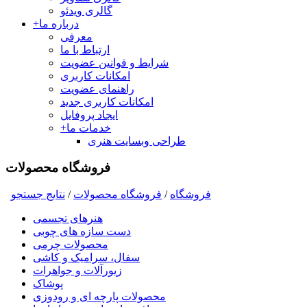
گالری ویدئو
درباره ما
+
معرفی
ارتباط با ما
شرایط و قوانین عضویت
امکانات کاربری
راهنمای عضویت
امکانات کاربری جدید
ایجاد پروفایل
خدمات ما
+
طراحی وبسایت هنری
فروشگاه محصولات
فروشگاه
/
فروشگاه محصولات
/
نتايج جستجو
هنرهای تجسمی
دست سازه های چوبی
محصولات چرمی
سفال، سرامیک و کاشی
زیورآلات و جواهرات
پوشاک
محصولات پارچه ای و رودوزی