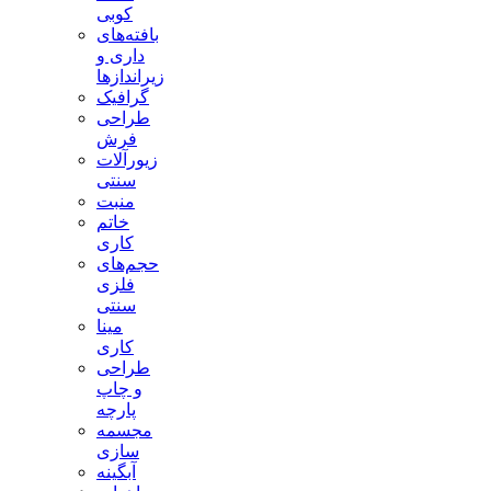
کوبی
بافته‌های
داری و
زیراندازها
گرافیک
طراحی
فرش
زیورآلات
سنتی
منبت
خاتم
کاری
حجم‌های
فلزی
سنتی
مینا
کاری
طراحی
و چاپ
پارچه
مجسمه
سازی
آبگینه