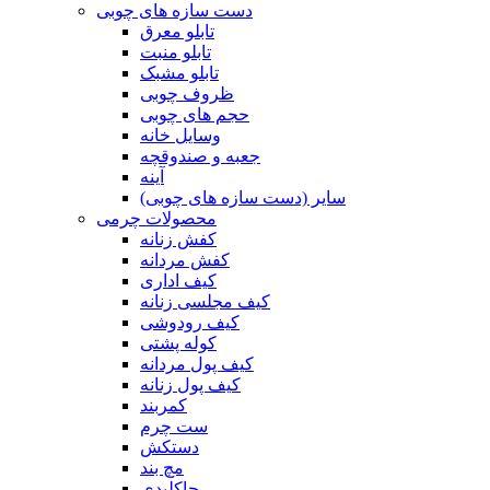
دست سازه های چوبی
تابلو معرق
تابلو منبت
تابلو مشبک
ظروف چوبی
حجم های چوبی
وسایل خانه
جعبه و صندوقچه
آینه
سایر (دست سازه های چوبی)
محصولات چرمی
کفش زنانه
کفش مردانه
کیف اداری
کیف مجلسی زنانه
کیف رودوشی
کوله پشتی
کیف پول مردانه
کیف پول زنانه
کمربند
ست چرم
دستکش
مچ بند
جاکلیدی