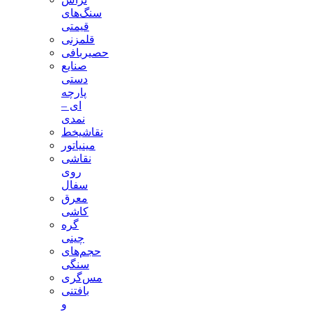
سنگ‌های
قیمتی
قلمزنی
حصیربافی
صنایع
دستی
پارچه
ای –
نمدی
نقاشیخط
مینیاتور
نقاشی
روی
سفال
معرق
کاشی
گره
چینی
حجم‌های
سنگی
مس‌گری
بافتنی‌
و