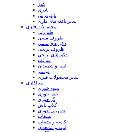
کلاژ
پادری
تابلوفرش
سایر بافته های داری
محصولات فلزی
قلم زنی
ظروف مسی
دکورهای مسی
ظروف برنجی
دکورهای برنجی
ساعت
آیینه و شمعدان
لوستر
سایر محصولات فلزی
میناکاری
میوه خوری
آجیل خوری
گز خوری
گلاب پاش
شیرینی خوری
بشقاب
کاسه و بشقاب
آیینه و شمعدان