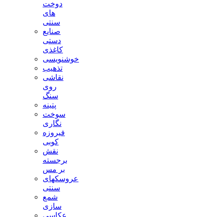
دوخت
های
سنتی
صنایع
دستی
کاغذی
خوشنویسی
تذهیب
نقاشی
روی
سنگ
پتینه
سوخت
نگاری
فیروزه
کوبی
نقش
برجسته
بر مس
عروسکهای
سنتی
شمع
سازی
عکاسی