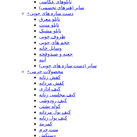
تابلوهای عکاسی
سایر (هنرهای تجسمی)
دست سازه های چوبی
+
تابلو معرق
تابلو منبت
تابلو مشبک
ظروف چوبی
حجم های چوبی
وسایل خانه
جعبه و صندوقچه
آینه
سایر (دست سازه های چوبی)
محصولات چرمی
+
کفش زنانه
کفش مردانه
کیف اداری
کیف مجلسی زنانه
کیف رودوشی
کوله پشتی
کیف پول مردانه
کیف پول زنانه
کمربند
ست چرم
دستکش