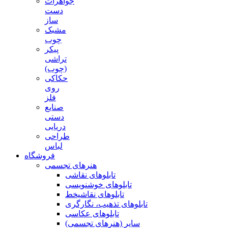
جواهرات
دست
ساز
مشبک
چوب
پیکر
تراشی
(چوب)
حکاکی
روی
فلز
صنایع
دستی
دریایی
طراحی
لباس
فروشگاه
هنرهای تجسمی
تابلوهای نقاشی
تابلوهای خوشنویسی
تابلوهای نقاشیخط
تابلوهای تذهیب، نگارگری
تابلوهای عکاسی
سایر (هنرهای تجسمی)