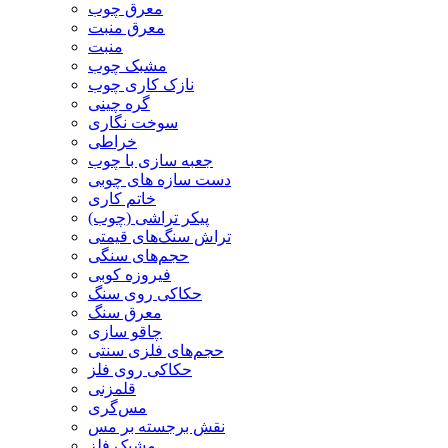
معرق چوب
معرق منبت
منبت
مشبک چوب
نازک کاری چوب
گره چینی
سوخت نگاری
خراطی
جعبه سازی با چوب
دست سازه های چوبی
خاتم کاری
پیکر تراشی (چوب)
تراش سنگ‌های قیمتی
حجم‌های سنگی
فیروزه کوبی
حکاکی روی سنگ
معرق سنگ
چاقو سازی
حجم‌های فلزی سنتی
حکاکی روی فلز
قلمزنی
مس‌گری
نقش برجسته بر مس
مشبک فلز