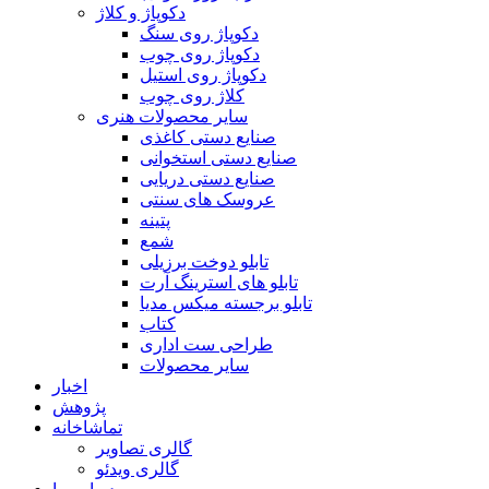
دکوپاژ و کلاژ
دکوپاژ روی سنگ
دکوپاژ روی چوب
دکوپاژ روی استیل
کلاژ روی چوب
سایر محصولات هنری
صنایع دستی کاغذی
صنایع دستی استخوانی
صنایع دستی دریایی
عروسک های سنتی
پتینه
شمع
تابلو دوخت برزیلی
تابلو های استرینگ آرت
تابلو برجسته میکس مدیا
کتاب
طراحی ست اداری
سایر محصولات
اخبار
پژوهش
تماشاخانه
گالری تصاویر
گالری ویدئو