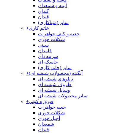
آیینه و شمعدان
گلدان
قندان
سایر (میناکاری)
خاتم کاری
+
جعبه و کیف جواهرات
شکلات خوری
سینی
قلمدان
سرمه دان
جاسکه ای
سایر (خاتم کاری)
آبگینه (محصولات شیشه ای)
+
تابلوهای شیشه ای
ظروف شیشه ای
وسایل شیشه ای
سایر محصولات شیشه ای
فیروزه کوبی
+
جعبه جواهرات
شکلات خوری
آجیل خوری
شمعدان
قندان