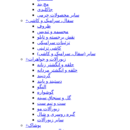
مچ بند
جاکلیدی
سایر محصولات چرمی
سفال، سرامیک و کاشی
+
ظروف
مجسمه و تندیس
نقش برجسته و تابلو
تزئینات سرامیکی
کاشی تزئینی
سایر (سفال، سرامیک و کاشی)
زیورآلات و جواهرات
+
حلقه و انگشتر زنانه
حلقه و انگشتر مردانه
گردنبند
دستبند و پابند
النگو
گوشواره
گل و سنجاق سینه
ست و نیم ست
زیورآلات مو
گیره روسری و شال
سایر زیورآلات
پوشاک
+