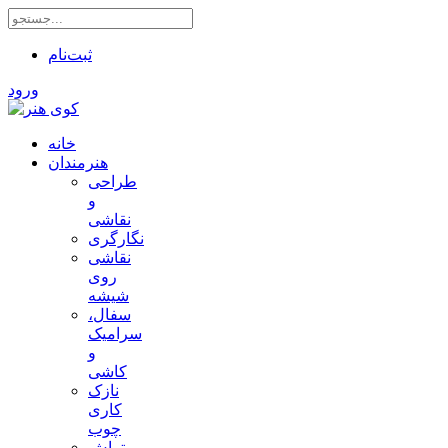
ثبت‌نام
ورود
خانه
هنرمندان
طراحی
و
نقاشی
نگارگری
نقاشی
روی
شیشه
سفال،
سرامیک
و
کاشی
نازک
کاری
چوب
تراش