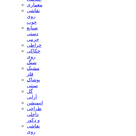
معماری
نقاشی
روی
چوب
صنایع
دستی
چرمی
خراطی
حکاکی
روی
سنگ
مشبک
فلز
پوشاک
سنتی
گل
آرایی
انیمیشن
طراحی
داخلی
و دکور
نقاشی
روی