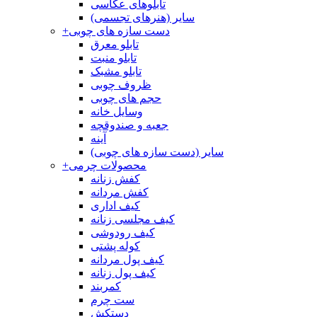
تابلوهای عکاسی
سایر (هنرهای تجسمی)
دست سازه های چوبی
+
تابلو معرق
تابلو منبت
تابلو مشبک
ظروف چوبی
حجم های چوبی
وسایل خانه
جعبه و صندوقچه
آینه
سایر (دست سازه های چوبی)
محصولات چرمی
+
کفش زنانه
کفش مردانه
کیف اداری
کیف مجلسی زنانه
کیف رودوشی
کوله پشتی
کیف پول مردانه
کیف پول زنانه
کمربند
ست چرم
دستکش