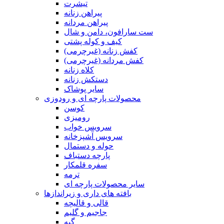
تیشرت
پیراهن زنانه
پیراهن مردانه
ست سارافون، دامن و شال
کیف و کوله پشتی
کفش زنانه (غیرچرمی)
کفش مردانه (غیرچرمی)
کلاه زنانه
دستکش زنانه
سایر پوشاک
محصولات پارچه ای و رودوزی
کوسن
رومیزی
سرویس خواب
سرویس آشپزخانه
حوله و دستمال
پارچه دستباف
سفره قلمکار
ترمه
سایر محصولات پارچه ای
بافته های داری و زیراندازها
قالی و قالیچه
جاجیم و گلیم
گبه