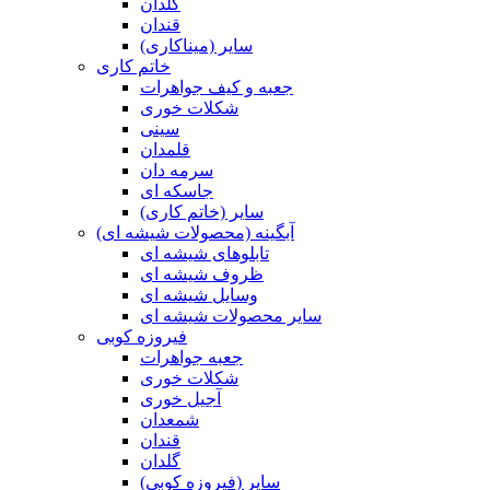
گلدان
قندان
سایر (میناکاری)
خاتم کاری
جعبه و کیف جواهرات
شکلات خوری
سینی
قلمدان
سرمه دان
جاسکه ای
سایر (خاتم کاری)
آبگینه (محصولات شیشه ای)
تابلوهای شیشه ای
ظروف شیشه ای
وسایل شیشه ای
سایر محصولات شیشه ای
فیروزه کوبی
جعبه جواهرات
شکلات خوری
آجیل خوری
شمعدان
قندان
گلدان
سایر (فیروزه کوبی)