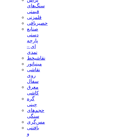
سنگ‌های
قیمتی
قلمزنی
حصیربافی
صنایع
دستی
پارچه
ای –
نمدی
نقاشیخط
مینیاتور
نقاشی
روی
سفال
معرق
کاشی
گره
چینی
حجم‌های
سنگی
مس‌گری
بافتنی‌
و