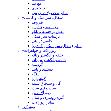
مچ بند
جاکلیدی
سایر محصولات چرمی
سفال، سرامیک و کاشی
+
ظروف
مجسمه و تندیس
نقش برجسته و تابلو
تزئینات سرامیکی
کاشی تزئینی
سایر (سفال، سرامیک و کاشی)
زیورآلات و جواهرات
+
حلقه و انگشتر زنانه
حلقه و انگشتر مردانه
گردنبند
دستبند و پابند
النگو
گوشواره
گل و سنجاق سینه
ست و نیم ست
زیورآلات مو
گیره روسری و شال
سایر زیورآلات
پوشاک
+