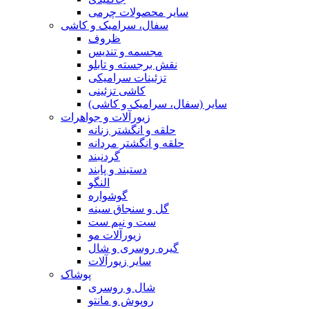
سایر محصولات چرمی
سفال، سرامیک و کاشی
ظروف
مجسمه و تندیس
نقش برجسته و تابلو
تزئینات سرامیکی
کاشی تزئینی
سایر (سفال، سرامیک و کاشی)
زیورآلات و جواهرات
حلقه و انگشتر زنانه
حلقه و انگشتر مردانه
گردنبند
دستبند و پابند
النگو
گوشواره
گل و سنجاق سینه
ست و نیم ست
زیورآلات مو
گیره روسری و شال
سایر زیورآلات
پوشاک
شال و روسری
روپوش و مانتو