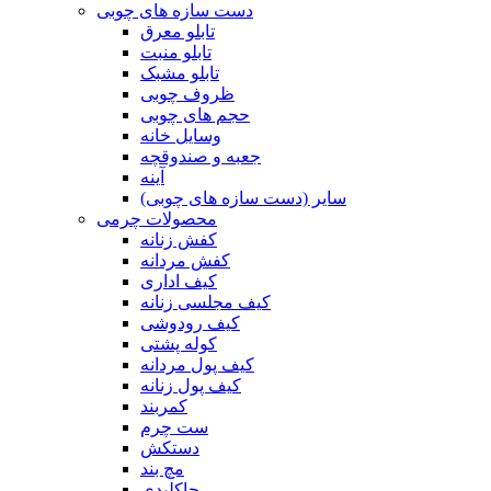
دست سازه های چوبی
تابلو معرق
تابلو منبت
تابلو مشبک
ظروف چوبی
حجم های چوبی
وسایل خانه
جعبه و صندوقچه
آینه
سایر (دست سازه های چوبی)
محصولات چرمی
کفش زنانه
کفش مردانه
کیف اداری
کیف مجلسی زنانه
کیف رودوشی
کوله پشتی
کیف پول مردانه
کیف پول زنانه
کمربند
ست چرم
دستکش
مچ بند
جاکلیدی