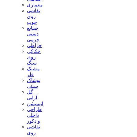
معماری
نقاشی
روی
چوب
صنایع
دستی
چرمی
خراطی
حکاکی
روی
سنگ
مشبک
فلز
پوشاک
سنتی
گل
آرایی
انیمیشن
طراحی
داخلی
و دکور
نقاشی
روی