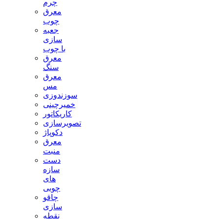
چرم
معرق
چوب
جعبه
سازی
با چوب
معرق
سنگ
معرق
مس
سوزندوزی
خمیرچینی
کاریکاتور
تصویرسازی
دکوپاژ
معرق
منبت
دست
سازه
های
چوبی
چاقو
سازی
نقطه