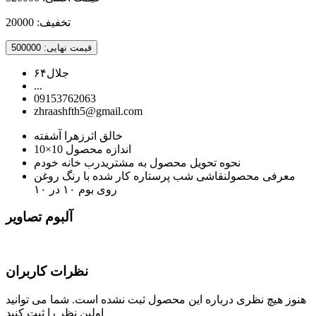
تخفیف:
20000
قیمت نهایی:
500000
جلال۶۴
...
09153762063
zhraashfth5@gmail.com
خالق اثر
زهرا آشفته
اندازه محصول
10×10
نحوه تحویل محصول به مشتری
درب خانه خودم
معرفی محصول
نقاشی شب پرستاره کار شده با رنگ روغن
روی بوم ۱۰ در ۱۰
آلبوم تصاویر
نظرات کاربران
هنوز هیچ نظری درباره این محصول ثبت نشده است. شما می توانید
اولین نظر را ثبت کنید