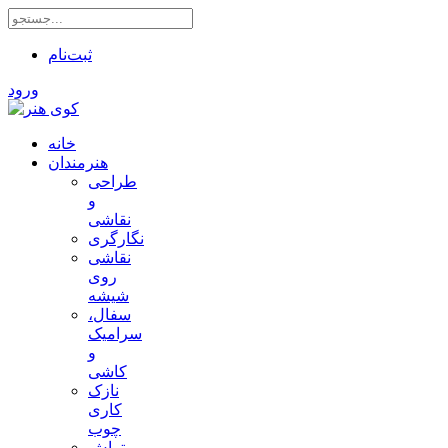
ثبت‌نام
ورود
خانه
هنرمندان
طراحی
و
نقاشی
نگارگری
نقاشی
روی
شیشه
سفال،
سرامیک
و
کاشی
نازک
کاری
چوب
تراش