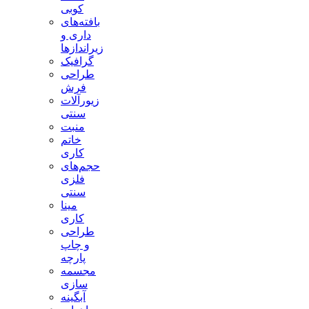
کوبی
بافته‌های
داری و
زیراندازها
گرافیک
طراحی
فرش
زیورآلات
سنتی
منبت
خاتم
کاری
حجم‌های
فلزی
سنتی
مینا
کاری
طراحی
و چاپ
پارچه
مجسمه
سازی
آبگینه