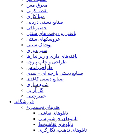
معرق مس
نقطه کوبی
مینا کاری
صنایع دستی دریایی
حصیربافی
بافتنی‌ و دوخت های سنتی
عروسکهای سنتی
پوشاک سنتی
سوزندوزی
بافته‌های داری و زیراندازها
طراحی و چاپ پارچه
طراحی لباس
صنایع دستی پارچه ای – نمدی
صنایع دستی کاغذی
شمع سازی
گل آرایی
خمیرچینی
فروشگاه
-
هنرهای تجسمی
+
تابلوهای نقاشی
تابلوهای خوشنویسی
تابلوهای نقاشیخط
تابلوهای تذهیب، نگارگری