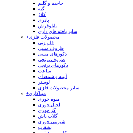
جاجیم و گلیم
گبه
کلاژ
پادری
تابلوفرش
سایر بافته های داری
محصولات فلزی
+
قلم زنی
ظروف مسی
دکورهای مسی
ظروف برنجی
دکورهای برنجی
ساعت
آیینه و شمعدان
لوستر
سایر محصولات فلزی
میناکاری
+
میوه خوری
آجیل خوری
گز خوری
گلاب پاش
شیرینی خوری
بشقاب
کاسه و بشقاب