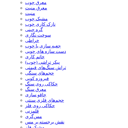
معرق چوب
معرق منبت
منبت
مشبک چوب
نازک کاری چوب
گره چینی
سوخت نگاری
خراطی
جعبه سازی با چوب
دست سازه های چوبی
خاتم کاری
پیکر تراشی (چوب)
تراش سنگ‌های قیمتی
حجم‌های سنگی
فیروزه کوبی
حکاکی روی سنگ
معرق سنگ
چاقو سازی
حجم‌های فلزی سنتی
حکاکی روی فلز
قلمزنی
مس‌گری
نقش برجسته بر مس
مشبک فلز