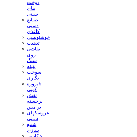
دوخت
های
سنتی
صنایع
دستی
کاغذی
خوشنویسی
تذهیب
نقاشی
روی
سنگ
پتینه
سوخت
نگاری
فیروزه
کوبی
نقش
برجسته
بر مس
عروسکهای
سنتی
شمع
سازی
عکاسی