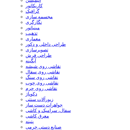
انیمیشن
کاریکاتور
گرافیک
مجسمه سازی
نگارگری
مینیاتور
تذهیب
معماری
طراحی داخلی و دکور
تصویرسازی
طراحی فرش
آبگینه
نقاشی روی شیشه
نقاشی روی سفال
نقاشی روی سنگ
نقاشی روی چوب
نقاشی روی چرم
دکوپاژ
زیورآلات سنتی
جواهرات دست ساز
سفال، سرامیک و کاشی
معرق کاشی
پتینه
صنایع دستی چرمی