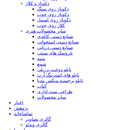
دکوپاژ و کلاژ
دکوپاژ روی سنگ
دکوپاژ روی چوب
دکوپاژ روی استیل
کلاژ روی چوب
سایر محصولات هنری
صنایع دستی کاغذی
صنایع دستی استخوانی
صنایع دستی دریایی
عروسک های سنتی
پتینه
شمع
تابلو دوخت برزیلی
تابلو های استرینگ آرت
تابلو برجسته میکس مدیا
کتاب
طراحی ست اداری
سایر محصولات
اخبار
پژوهش
تماشاخانه
گالری تصاویر
گالری ویدئو