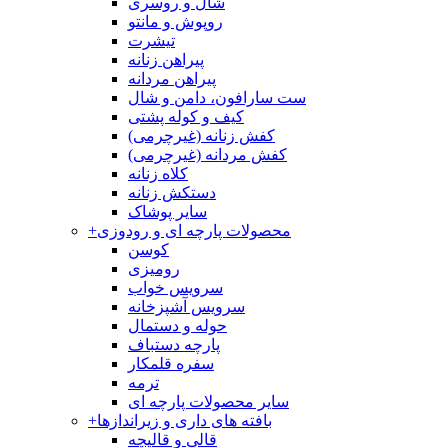
شال و روسری
روپوش و مانتو
تیشرت
پیراهن زنانه
پیراهن مردانه
ست سارافون، دامن و شال
کیف و کوله پشتی
کفش زنانه (غیرچرمی)
کفش مردانه (غیرچرمی)
کلاه زنانه
دستکش زنانه
سایر پوشاک
محصولات پارچه ای و رودوزی
+
کوسن
رومیزی
سرویس خواب
سرویس آشپزخانه
حوله و دستمال
پارچه دستباف
سفره قلمکار
ترمه
سایر محصولات پارچه ای
بافته های داری و زیراندازها
+
قالی و قالیچه