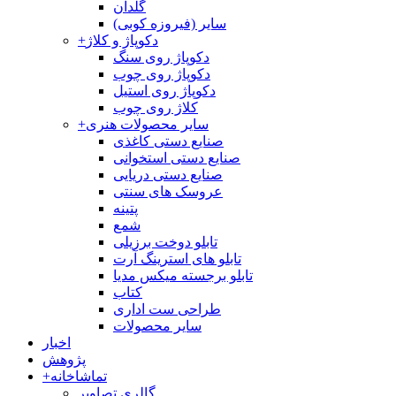
گلدان
سایر (فیروزه کوبی)
دکوپاژ و کلاژ
+
دکوپاژ روی سنگ
دکوپاژ روی چوب
دکوپاژ روی استیل
کلاژ روی چوب
سایر محصولات هنری
+
صنایع دستی کاغذی
صنایع دستی استخوانی
صنایع دستی دریایی
عروسک های سنتی
پتینه
شمع
تابلو دوخت برزیلی
تابلو های استرینگ آرت
تابلو برجسته میکس مدیا
کتاب
طراحی ست اداری
سایر محصولات
اخبار
پژوهش
تماشاخانه
+
گالری تصاویر