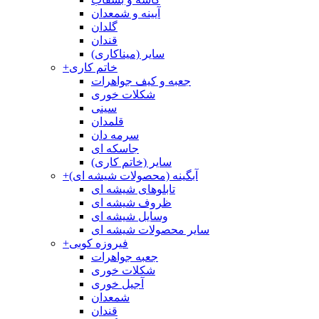
آیینه و شمعدان
گلدان
قندان
سایر (میناکاری)
خاتم کاری
+
جعبه و کیف جواهرات
شکلات خوری
سینی
قلمدان
سرمه دان
جاسکه ای
سایر (خاتم کاری)
آبگینه (محصولات شیشه ای)
+
تابلوهای شیشه ای
ظروف شیشه ای
وسایل شیشه ای
سایر محصولات شیشه ای
فیروزه کوبی
+
جعبه جواهرات
شکلات خوری
آجیل خوری
شمعدان
قندان