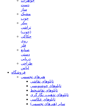
جواهرات
دست
ساز
مشبک
چوب
پیکر
تراشی
(چوب)
حکاکی
روی
فلز
صنایع
دستی
دریایی
طراحی
لباس
فروشگاه
هنرهای تجسمی
تابلوهای نقاشی
تابلوهای خوشنویسی
تابلوهای نقاشیخط
تابلوهای تذهیب، نگارگری
تابلوهای عکاسی
سایر (هنرهای تجسمی)