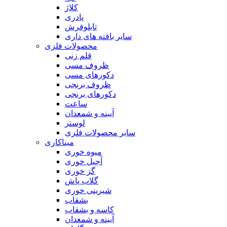
کلاژ
پادری
تابلوفرش
سایر بافته های داری
محصولات فلزی
قلم زنی
ظروف مسی
دکورهای مسی
ظروف برنجی
دکورهای برنجی
ساعت
آیینه و شمعدان
لوستر
سایر محصولات فلزی
میناکاری
میوه خوری
آجیل خوری
گز خوری
گلاب پاش
شیرینی خوری
بشقاب
کاسه و بشقاب
آیینه و شمعدان