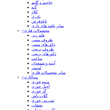
جاجیم و گلیم
گبه
کلاژ
پادری
تابلوفرش
سایر بافته های داری
محصولات فلزی
+
قلم زنی
ظروف مسی
دکورهای مسی
ظروف برنجی
دکورهای برنجی
ساعت
آیینه و شمعدان
لوستر
سایر محصولات فلزی
میناکاری
+
میوه خوری
آجیل خوری
گز خوری
گلاب پاش
شیرینی خوری
بشقاب
کاسه و بشقاب