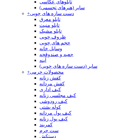
تابلوهای عکاسی
سایر (هنرهای تجسمی)
دست سازه های چوبی
+
تابلو معرق
تابلو منبت
تابلو مشبک
ظروف چوبی
حجم های چوبی
وسایل خانه
جعبه و صندوقچه
آینه
سایر (دست سازه های چوبی)
محصولات چرمی
+
کفش زنانه
کفش مردانه
کیف اداری
کیف مجلسی زنانه
کیف رودوشی
کوله پشتی
کیف پول مردانه
کیف پول زنانه
کمربند
ست چرم
دستکش