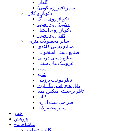
گلدان
سایر (فیروزه کوبی)
دکوپاژ و کلاژ
+
دکوپاژ روی سنگ
دکوپاژ روی چوب
دکوپاژ روی استیل
کلاژ روی چوب
سایر محصولات هنری
+
صنایع دستی کاغذی
صنایع دستی استخوانی
صنایع دستی دریایی
عروسک های سنتی
پتینه
شمع
تابلو دوخت برزیلی
تابلو های استرینگ آرت
تابلو برجسته میکس مدیا
کتاب
طراحی ست اداری
سایر محصولات
اخبار
پژوهش
تماشاخانه
+
گالری تصاویر