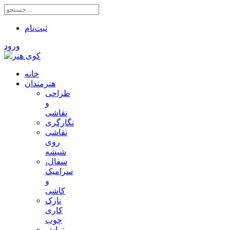
ثبت‌نام
ورود
خانه
هنرمندان
طراحی
و
نقاشی
نگارگری
نقاشی
روی
شیشه
سفال،
سرامیک
و
کاشی
نازک
کاری
چوب
تراش