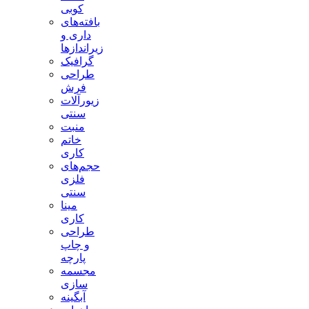
کوبی
بافته‌های
داری و
زیراندازها
گرافیک
طراحی
فرش
زیورآلات
سنتی
منبت
خاتم
کاری
حجم‌های
فلزی
سنتی
مینا
کاری
طراحی
و چاپ
پارچه
مجسمه
سازی
آبگینه