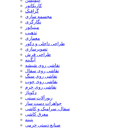
انیمیشن
کاریکاتور
گرافیک
مجسمه سازی
نگارگری
مینیاتور
تذهیب
معماری
طراحی داخلی و دکور
تصویرسازی
طراحی فرش
آبگینه
نقاشی روی شیشه
نقاشی روی سفال
نقاشی روی سنگ
نقاشی روی چوب
نقاشی روی چرم
دکوپاژ
زیورآلات سنتی
جواهرات دست ساز
سفال، سرامیک و کاشی
معرق کاشی
پتینه
صنایع دستی چرمی