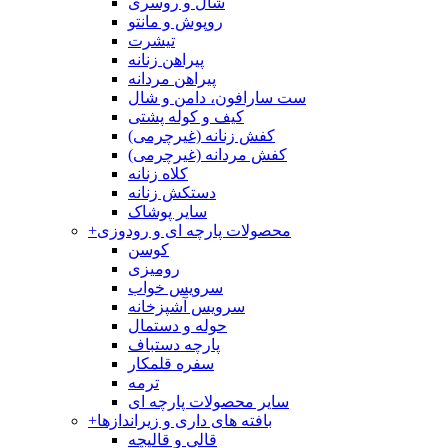
شال و روسری
روپوش و مانتو
تیشرت
پیراهن زنانه
پیراهن مردانه
ست سارافون، دامن و شال
کیف و کوله پشتی
کفش زنانه (غیرچرمی)
کفش مردانه (غیرچرمی)
کلاه زنانه
دستکش زنانه
سایر پوشاک
محصولات پارچه ای و رودوزی
+
کوسن
رومیزی
سرویس خواب
سرویس آشپزخانه
حوله و دستمال
پارچه دستباف
سفره قلمکار
ترمه
سایر محصولات پارچه ای
بافته های داری و زیراندازها
+
قالی و قالیچه