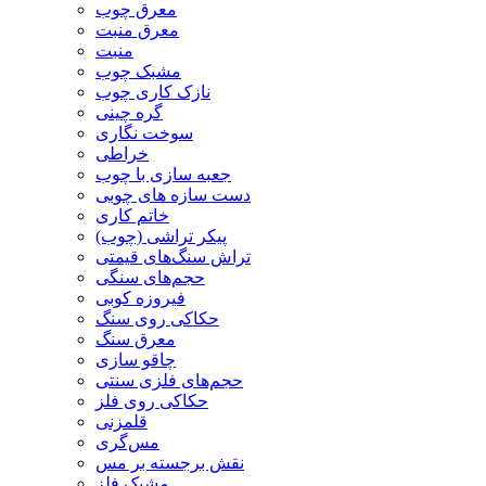
معرق چوب
معرق منبت
منبت
مشبک چوب
نازک کاری چوب
گره چینی
سوخت نگاری
خراطی
جعبه سازی با چوب
دست سازه های چوبی
خاتم کاری
پیکر تراشی (چوب)
تراش سنگ‌های قیمتی
حجم‌های سنگی
فیروزه کوبی
حکاکی روی سنگ
معرق سنگ
چاقو سازی
حجم‌های فلزی سنتی
حکاکی روی فلز
قلمزنی
مس‌گری
نقش برجسته بر مس
مشبک فلز