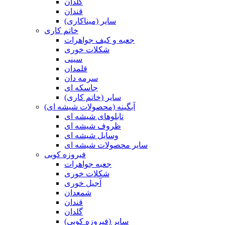
گلدان
قندان
سایر (میناکاری)
خاتم کاری
جعبه و کیف جواهرات
شکلات خوری
سینی
قلمدان
سرمه دان
جاسکه ای
سایر (خاتم کاری)
آبگینه (محصولات شیشه ای)
تابلوهای شیشه ای
ظروف شیشه ای
وسایل شیشه ای
سایر محصولات شیشه ای
فیروزه کوبی
جعبه جواهرات
شکلات خوری
آجیل خوری
شمعدان
قندان
گلدان
سایر (فیروزه کوبی)