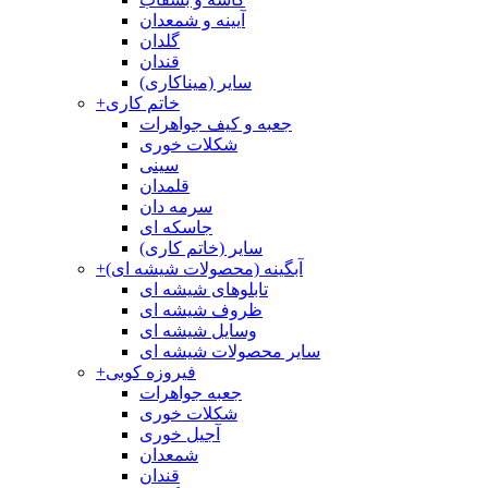
آیینه و شمعدان
گلدان
قندان
سایر (میناکاری)
خاتم کاری
+
جعبه و کیف جواهرات
شکلات خوری
سینی
قلمدان
سرمه دان
جاسکه ای
سایر (خاتم کاری)
آبگینه (محصولات شیشه ای)
+
تابلوهای شیشه ای
ظروف شیشه ای
وسایل شیشه ای
سایر محصولات شیشه ای
فیروزه کوبی
+
جعبه جواهرات
شکلات خوری
آجیل خوری
شمعدان
قندان