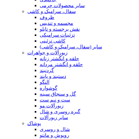
سایر محصولات چرمی
سفال، سرامیک و کاشی
ظروف
مجسمه و تندیس
نقش برجسته و تابلو
تزئینات سرامیکی
کاشی تزئینی
سایر (سفال، سرامیک و کاشی)
زیورآلات و جواهرات
حلقه و انگشتر زنانه
حلقه و انگشتر مردانه
گردنبند
دستبند و پابند
النگو
گوشواره
گل و سنجاق سینه
ست و نیم ست
زیورآلات مو
گیره روسری و شال
سایر زیورآلات
پوشاک
شال و روسری
روپوش و مانتو