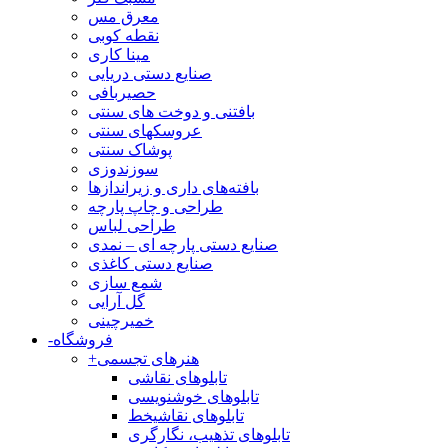
معرق مس
نقطه کوبی
مینا کاری
صنایع دستی دریایی
حصیربافی
بافتنی‌ و دوخت های سنتی
عروسکهای سنتی
پوشاک سنتی
سوزندوزی
بافته‌های داری و زیراندازها
طراحی و چاپ پارچه
طراحی لباس
صنایع دستی پارچه ای – نمدی
صنایع دستی کاغذی
شمع سازی
گل آرایی
خمیرچینی
فروشگاه
-
هنرهای تجسمی
+
تابلوهای نقاشی
تابلوهای خوشنویسی
تابلوهای نقاشیخط
تابلوهای تذهیب، نگارگری