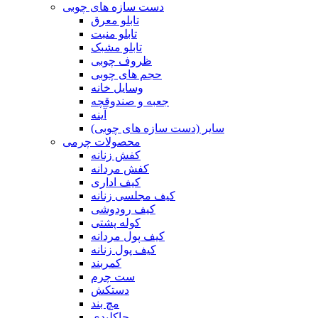
دست سازه های چوبی
تابلو معرق
تابلو منبت
تابلو مشبک
ظروف چوبی
حجم های چوبی
وسایل خانه
جعبه و صندوقچه
آینه
سایر (دست سازه های چوبی)
محصولات چرمی
کفش زنانه
کفش مردانه
کیف اداری
کیف مجلسی زنانه
کیف رودوشی
کوله پشتی
کیف پول مردانه
کیف پول زنانه
کمربند
ست چرم
دستکش
مچ بند
جاکلیدی