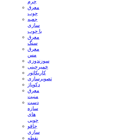
چرم
معرق
چوب
جعبه
سازی
با چوب
معرق
سنگ
معرق
مس
سوزندوزی
خمیرچینی
کاریکاتور
تصویرسازی
دکوپاژ
معرق
منبت
دست
سازه
های
چوبی
چاقو
سازی
نقطه