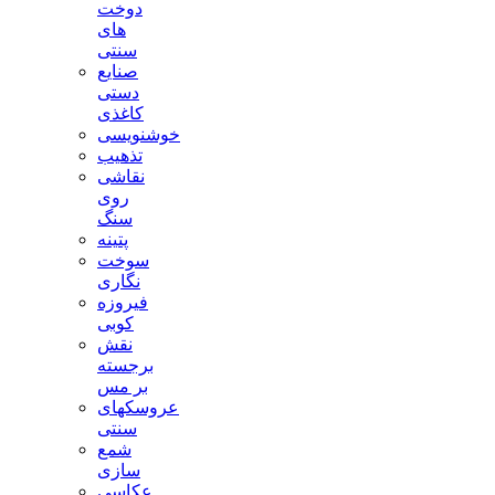
دوخت
های
سنتی
صنایع
دستی
کاغذی
خوشنویسی
تذهیب
نقاشی
روی
سنگ
پتینه
سوخت
نگاری
فیروزه
کوبی
نقش
برجسته
بر مس
عروسکهای
سنتی
شمع
سازی
عکاسی