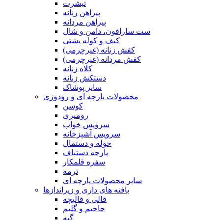
تیشرت
پیراهن زنانه
پیراهن مردانه
ست سارافون، دامن و شال
کیف و کوله پشتی
کفش زنانه (غیرچرمی)
کفش مردانه (غیرچرمی)
کلاه زنانه
دستکش زنانه
سایر پوشاک
محصولات پارچه ای و رودوزی
کوسن
رومیزی
سرویس خواب
سرویس آشپزخانه
حوله و دستمال
پارچه دستباف
سفره قلمکار
ترمه
سایر محصولات پارچه ای
بافته های داری و زیراندازها
قالی و قالیچه
جاجیم و گلیم
گبه