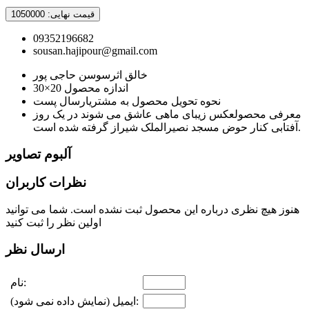
قیمت نهایی:
1050000
09352196682
sousan.hajipour@gmail.com
خالق اثر
سوسن حاجی پور
اندازه محصول
20×30
نحوه تحویل محصول به مشتری
ارسال پست
معرفی محصول
عکس زیبای ماهی عاشق می شوند در یک روز
آفتابی کنار حوض مسجد نصیرالملک شیراز گرفته شده است.
آلبوم تصاویر
نظرات کاربران
هنوز هیچ نظری درباره این محصول ثبت نشده است. شما می توانید
اولین نظر را ثبت کنید
ارسال نظر
نام:
ایمیل (نمایش داده نمی شود):