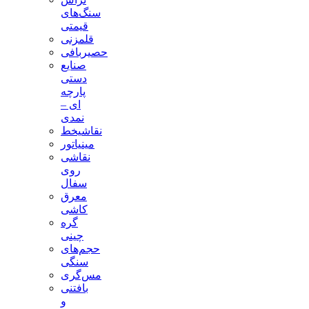
سنگ‌های
قیمتی
قلمزنی
حصیربافی
صنایع
دستی
پارچه
ای –
نمدی
نقاشیخط
مینیاتور
نقاشی
روی
سفال
معرق
کاشی
گره
چینی
حجم‌های
سنگی
مس‌گری
بافتنی‌
و