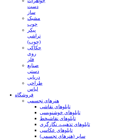
جواهرات
دست
ساز
مشبک
چوب
پیکر
تراشی
(چوب)
حکاکی
روی
فلز
صنایع
دستی
دریایی
طراحی
لباس
فروشگاه
هنرهای تجسمی
تابلوهای نقاشی
تابلوهای خوشنویسی
تابلوهای نقاشیخط
تابلوهای تذهیب، نگارگری
تابلوهای عکاسی
سایر (هنرهای تجسمی)