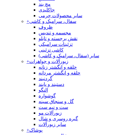
مچ بند
جاکلیدی
سایر محصولات چرمی
سفال، سرامیک و کاشی
+
ظروف
مجسمه و تندیس
نقش برجسته و تابلو
تزئینات سرامیکی
کاشی تزئینی
سایر (سفال، سرامیک و کاشی)
زیورآلات و جواهرات
+
حلقه و انگشتر زنانه
حلقه و انگشتر مردانه
گردنبند
دستبند و پابند
النگو
گوشواره
گل و سنجاق سینه
ست و نیم ست
زیورآلات مو
گیره روسری و شال
سایر زیورآلات
پوشاک
+