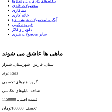
بافته های داری و زیراندازها
محصولات فلزی
میناکاری
خاتم کاری
آبگینه (محصولات شیشه ای)
فیروزه کوبی
دکوپاژ و کلاژ
سایر محصولات هنری
ماهی ها عاشق می شوند
استان: فارس | شهرستان: شیراز
برند: Raaz
گروه: هنرهای تجسمی
شاخه: تابلوهای عکاسی
قیمت اصلی:
1150000
تخفیف:
100000تومان