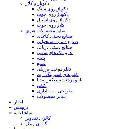
دکوپاژ و کلاژ
دکوپاژ روی سنگ
دکوپاژ روی چوب
دکوپاژ روی استیل
کلاژ روی چوب
سایر محصولات هنری
صنایع دستی کاغذی
صنایع دستی استخوانی
صنایع دستی دریایی
عروسک های سنتی
پتینه
شمع
تابلو دوخت برزیلی
تابلو های استرینگ آرت
تابلو برجسته میکس مدیا
کتاب
طراحی ست اداری
سایر محصولات
اخبار
پژوهش
تماشاخانه
گالری تصاویر
گالری ویدئو