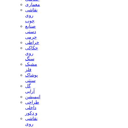
معماری
نقاشی
روی
چوب
صنایع
دستی
چرمی
خراطی
حکاکی
روی
سنگ
مشبک
فلز
پوشاک
سنتی
گل
آرایی
انیمیشن
طراحی
داخلی
و دکور
نقاشی
روی