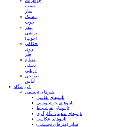
جواهرات
دست
ساز
مشبک
چوب
پیکر
تراشی
(چوب)
حکاکی
روی
فلز
صنایع
دستی
دریایی
طراحی
لباس
فروشگاه
هنرهای تجسمی
تابلوهای نقاشی
تابلوهای خوشنویسی
تابلوهای نقاشیخط
تابلوهای تذهیب، نگارگری
تابلوهای عکاسی
سایر (هنرهای تجسمی)