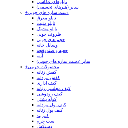
تابلوهای عکاسی
سایر (هنرهای تجسمی)
دست سازه های چوبی
+
تابلو معرق
تابلو منبت
تابلو مشبک
ظروف چوبی
حجم های چوبی
وسایل خانه
جعبه و صندوقچه
آینه
سایر (دست سازه های چوبی)
محصولات چرمی
+
کفش زنانه
کفش مردانه
کیف اداری
کیف مجلسی زنانه
کیف رودوشی
کوله پشتی
کیف پول مردانه
کیف پول زنانه
کمربند
ست چرم
دستکش