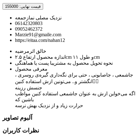
قیمت نهایی:
155000
نزدیک مصلی نمازجمعه
06142320803
09052462372
Marzie91@gmaile.com
https://eitaa.com/nahan12
خالق اثر
مرضیه
ارتفاع ۲.۵cm و طول ۱۱cm
اندازه محصول
نحوه تحویل محصول به مشتری
با پست یا هماهنگی
معرفی محصول
جاشمعی ، جاصابونی ، حتی برای نگه‌داری گیره‌ی روسری ،
انگشتر و.. می‌تونین ازش استفاده کنین🚶‍♀
جنسش رزینه
اگه می‌خواین ازش به عنوان جاشمعی استفاده کنین مواظب
باشین که
حرارت زیاد و از نزدیک بهش نرسه
آلبوم تصاویر
نظرات کاربران