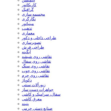
انیمیشن
کاریکاتور
گرافیک
مجسمه سازی
نگارگری
مینیاتور
تذهیب
معماری
طراحی داخلی و دکور
تصویرسازی
طراحی فرش
آبگینه
نقاشی روی شیشه
نقاشی روی سفال
نقاشی روی سنگ
نقاشی روی چوب
نقاشی روی چرم
دکوپاژ
زیورآلات سنتی
جواهرات دست ساز
سفال، سرامیک و کاشی
معرق کاشی
پتینه
صنایع دستی چرمی