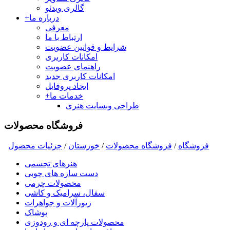
گالری ویدئو
درباره ما
+
معرفی
ارتباط با ما
شرایط و قوانین عضویت
امکانات کاربری
راهنمای عضویت
امکانات کاربری جدید
ایجاد پروفایل
خدمات ما
+
طراحی وبسایت هنری
فروشگاه محصولات
فروشگاه
/
فروشگاه محصولات
/
خوزستان
/
جزئیات محصول
هنرهای تجسمی
دست سازه های چوبی
محصولات چرمی
سفال، سرامیک و کاشی
زیورآلات و جواهرات
پوشاک
محصولات پارچه ای و رودوزی