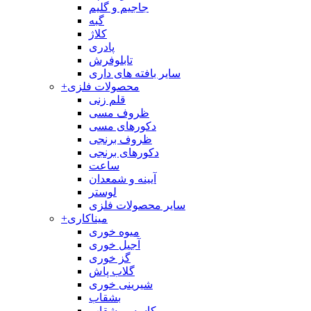
جاجیم و گلیم
گبه
کلاژ
پادری
تابلوفرش
سایر بافته های داری
محصولات فلزی
+
قلم زنی
ظروف مسی
دکورهای مسی
ظروف برنجی
دکورهای برنجی
ساعت
آیینه و شمعدان
لوستر
سایر محصولات فلزی
میناکاری
+
میوه خوری
آجیل خوری
گز خوری
گلاب پاش
شیرینی خوری
بشقاب
کاسه و بشقاب