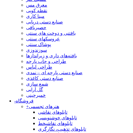
معرق مس
نقطه کوبی
مینا کاری
صنایع دستی دریایی
حصیربافی
بافتنی‌ و دوخت های سنتی
عروسکهای سنتی
پوشاک سنتی
سوزندوزی
بافته‌های داری و زیراندازها
طراحی و چاپ پارچه
طراحی لباس
صنایع دستی پارچه ای – نمدی
صنایع دستی کاغذی
شمع سازی
گل آرایی
خمیرچینی
فروشگاه
-
هنرهای تجسمی
+
تابلوهای نقاشی
تابلوهای خوشنویسی
تابلوهای نقاشیخط
تابلوهای تذهیب، نگارگری