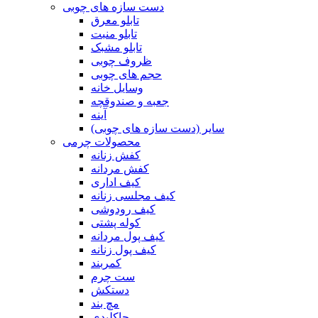
دست سازه های چوبی
تابلو معرق
تابلو منبت
تابلو مشبک
ظروف چوبی
حجم های چوبی
وسایل خانه
جعبه و صندوقچه
آینه
سایر (دست سازه های چوبی)
محصولات چرمی
کفش زنانه
کفش مردانه
کیف اداری
کیف مجلسی زنانه
کیف رودوشی
کوله پشتی
کیف پول مردانه
کیف پول زنانه
کمربند
ست چرم
دستکش
مچ بند
جاکلیدی