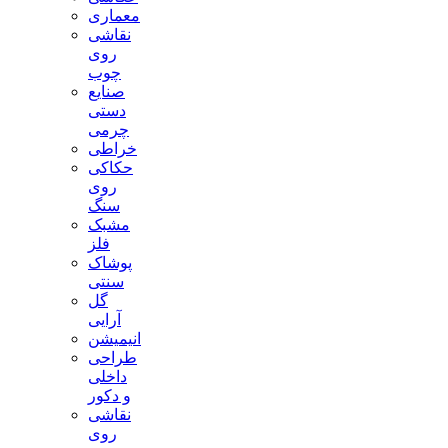
معماری
نقاشی
روی
چوب
صنایع
دستی
چرمی
خراطی
حکاکی
روی
سنگ
مشبک
فلز
پوشاک
سنتی
گل
آرایی
انیمیشن
طراحی
داخلی
و دکور
نقاشی
روی