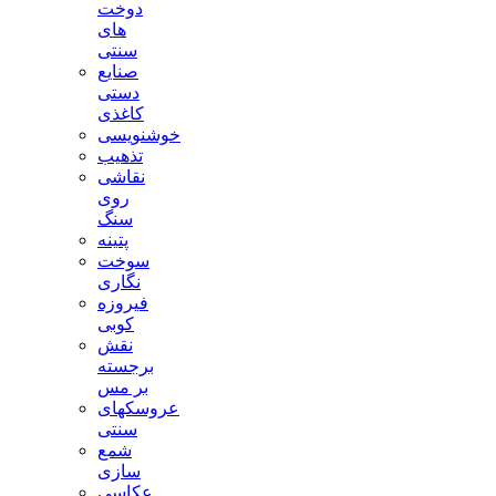
دوخت
های
سنتی
صنایع
دستی
کاغذی
خوشنویسی
تذهیب
نقاشی
روی
سنگ
پتینه
سوخت
نگاری
فیروزه
کوبی
نقش
برجسته
بر مس
عروسکهای
سنتی
شمع
سازی
عکاسی