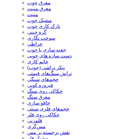
معرق چوب
معرق منبت
منبت
مشبک چوب
نازک کاری چوب
گره چینی
سوخت نگاری
خراطی
جعبه سازی با چوب
دست سازه های چوبی
خاتم کاری
پیکر تراشی (چوب)
تراش سنگ‌های قیمتی
حجم‌های سنگی
فیروزه کوبی
حکاکی روی سنگ
معرق سنگ
چاقو سازی
حجم‌های فلزی سنتی
حکاکی روی فلز
قلمزنی
مس‌گری
نقش برجسته بر مس
مشبک فلز