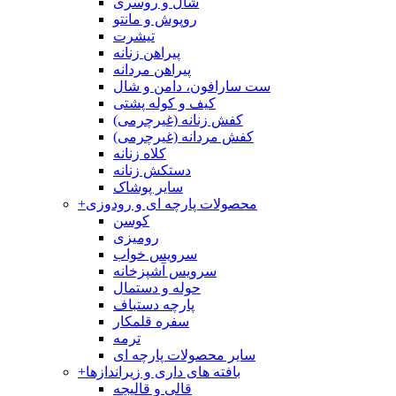
شال و روسری
روپوش و مانتو
تیشرت
پیراهن زنانه
پیراهن مردانه
ست سارافون، دامن و شال
کیف و کوله پشتی
کفش زنانه (غیرچرمی)
کفش مردانه (غیرچرمی)
کلاه زنانه
دستکش زنانه
سایر پوشاک
محصولات پارچه ای و رودوزی
+
کوسن
رومیزی
سرویس خواب
سرویس آشپزخانه
حوله و دستمال
پارچه دستباف
سفره قلمکار
ترمه
سایر محصولات پارچه ای
بافته های داری و زیراندازها
+
قالی و قالیچه