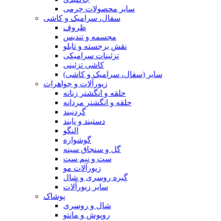
سایر محصولات چرمی
سفال، سرامیک و کاشی
ظروف
مجسمه و تندیس
نقش برجسته و تابلو
تزئینات سرامیکی
کاشی تزئینی
سایر (سفال، سرامیک و کاشی)
زیورآلات و جواهرات
حلقه و انگشتر زنانه
حلقه و انگشتر مردانه
گردنبند
دستبند و پابند
النگو
گوشواره
گل و سنجاق سینه
ست و نیم ست
زیورآلات مو
گیره روسری و شال
سایر زیورآلات
پوشاک
شال و روسری
روپوش و مانتو