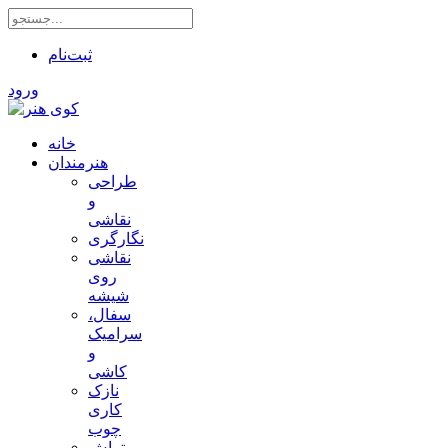
ثبت‌نام
ورود
خانه
هنرمندان
طراحی
و
نقاشی
نگارگری
نقاشی
روی
شیشه
سفال،
سرامیک
و
کاشی
نازک
کاری
چوب
تراش