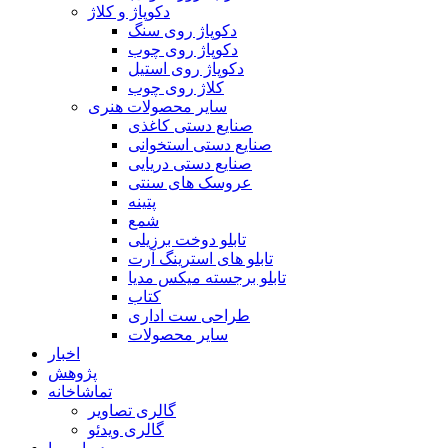
دکوپاژ و کلاژ
دکوپاژ روی سنگ
دکوپاژ روی چوب
دکوپاژ روی استیل
کلاژ روی چوب
سایر محصولات هنری
صنایع دستی کاغذی
صنایع دستی استخوانی
صنایع دستی دریایی
عروسک های سنتی
پتینه
شمع
تابلو دوخت برزیلی
تابلو های استرینگ آرت
تابلو برجسته میکس مدیا
کتاب
طراحی ست اداری
سایر محصولات
اخبار
پژوهش
تماشاخانه
گالری تصاویر
گالری ویدئو