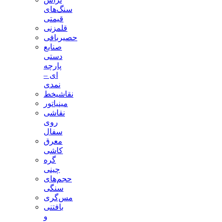
سنگ‌های
قیمتی
قلمزنی
حصیربافی
صنایع
دستی
پارچه
ای –
نمدی
نقاشیخط
مینیاتور
نقاشی
روی
سفال
معرق
کاشی
گره
چینی
حجم‌های
سنگی
مس‌گری
بافتنی‌
و