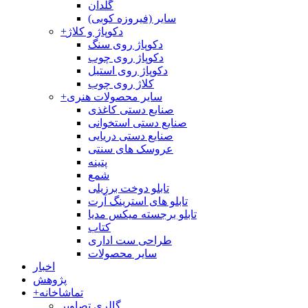
گلدان
سایر (فیروزه کوبی)
دکوپاژ و کلاژ
+
دکوپاژ روی سنگ
دکوپاژ روی چوب
دکوپاژ روی استیل
کلاژ روی چوب
سایر محصولات هنری
+
صنایع دستی کاغذی
صنایع دستی استخوانی
صنایع دستی دریایی
عروسک های سنتی
پتینه
شمع
تابلو دوخت برزیلی
تابلو های استرینگ آرت
تابلو برجسته میکس مدیا
کتاب
طراحی ست اداری
سایر محصولات
اخبار
پژوهش
تماشاخانه
+
گالری تصاویر