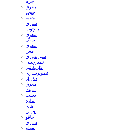
چرم
معرق
چوب
جعبه
سازی
با چوب
معرق
سنگ
معرق
مس
سوزندوزی
خمیرچینی
کاریکاتور
تصویرسازی
دکوپاژ
معرق
منبت
دست
سازه
های
چوبی
چاقو
سازی
نقطه