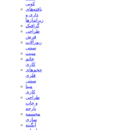
کوبی
بافته‌های
داری و
زیراندازها
گرافیک
طراحی
فرش
زیورآلات
سنتی
منبت
خاتم
کاری
حجم‌های
فلزی
سنتی
مینا
کاری
طراحی
و چاپ
پارچه
مجسمه
سازی
آبگینه