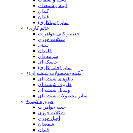
آیینه و شمعدان
گلدان
قندان
سایر (میناکاری)
خاتم کاری
+
جعبه و کیف جواهرات
شکلات خوری
سینی
قلمدان
سرمه دان
جاسکه ای
سایر (خاتم کاری)
آبگینه (محصولات شیشه ای)
+
تابلوهای شیشه ای
ظروف شیشه ای
وسایل شیشه ای
سایر محصولات شیشه ای
فیروزه کوبی
+
جعبه جواهرات
شکلات خوری
آجیل خوری
شمعدان
قندان