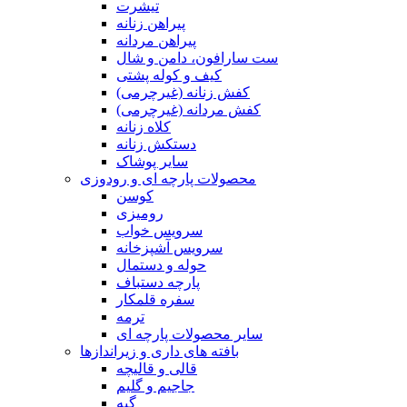
تیشرت
پیراهن زنانه
پیراهن مردانه
ست سارافون، دامن و شال
کیف و کوله پشتی
کفش زنانه (غیرچرمی)
کفش مردانه (غیرچرمی)
کلاه زنانه
دستکش زنانه
سایر پوشاک
محصولات پارچه ای و رودوزی
کوسن
رومیزی
سرویس خواب
سرویس آشپزخانه
حوله و دستمال
پارچه دستباف
سفره قلمکار
ترمه
سایر محصولات پارچه ای
بافته های داری و زیراندازها
قالی و قالیچه
جاجیم و گلیم
گبه