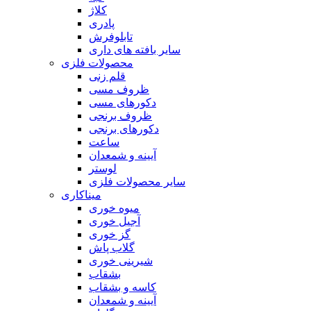
کلاژ
پادری
تابلوفرش
سایر بافته های داری
محصولات فلزی
قلم زنی
ظروف مسی
دکورهای مسی
ظروف برنجی
دکورهای برنجی
ساعت
آیینه و شمعدان
لوستر
سایر محصولات فلزی
میناکاری
میوه خوری
آجیل خوری
گز خوری
گلاب پاش
شیرینی خوری
بشقاب
کاسه و بشقاب
آیینه و شمعدان