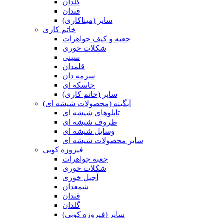
گلدان
قندان
سایر (میناکاری)
خاتم کاری
جعبه و کیف جواهرات
شکلات خوری
سینی
قلمدان
سرمه دان
جاسکه ای
سایر (خاتم کاری)
آبگینه (محصولات شیشه ای)
تابلوهای شیشه ای
ظروف شیشه ای
وسایل شیشه ای
سایر محصولات شیشه ای
فیروزه کوبی
جعبه جواهرات
شکلات خوری
آجیل خوری
شمعدان
قندان
گلدان
سایر (فیروزه کوبی)