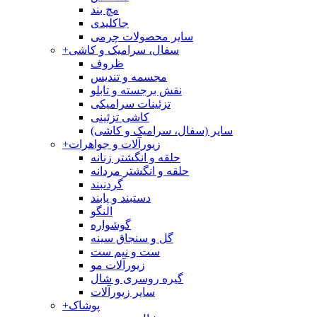
مچ بند
جاکلیدی
سایر محصولات چرمی
سفال، سرامیک و کاشی
+
ظروف
مجسمه و تندیس
نقش برجسته و تابلو
تزئینات سرامیکی
کاشی تزئینی
سایر (سفال، سرامیک و کاشی)
زیورآلات و جواهرات
+
حلقه و انگشتر زنانه
حلقه و انگشتر مردانه
گردنبند
دستبند و پابند
النگو
گوشواره
گل و سنجاق سینه
ست و نیم ست
زیورآلات مو
گیره روسری و شال
سایر زیورآلات
پوشاک
+