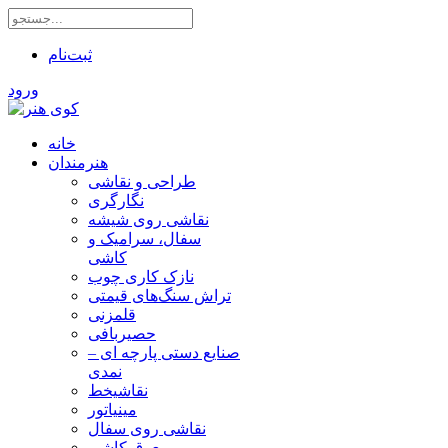
ثبت‌نام
ورود
خانه
هنرمندان
طراحی و نقاشی
نگارگری
نقاشی روی شیشه
سفال، سرامیک و
کاشی
نازک کاری چوب
تراش سنگ‌های قیمتی
قلمزنی
حصیربافی
صنایع دستی پارچه ای –
نمدی
نقاشیخط
مینیاتور
نقاشی روی سفال
معرق کاشی