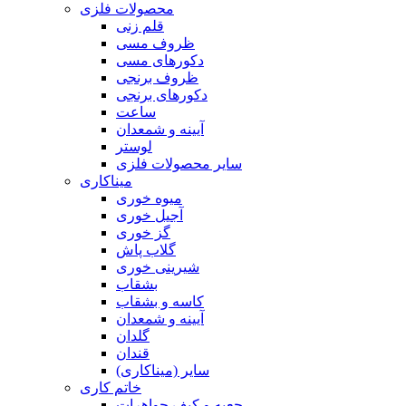
محصولات فلزی
قلم زنی
ظروف مسی
دکورهای مسی
ظروف برنجی
دکورهای برنجی
ساعت
آیینه و شمعدان
لوستر
سایر محصولات فلزی
میناکاری
میوه خوری
آجیل خوری
گز خوری
گلاب پاش
شیرینی خوری
بشقاب
کاسه و بشقاب
آیینه و شمعدان
گلدان
قندان
سایر (میناکاری)
خاتم کاری
جعبه و کیف جواهرات