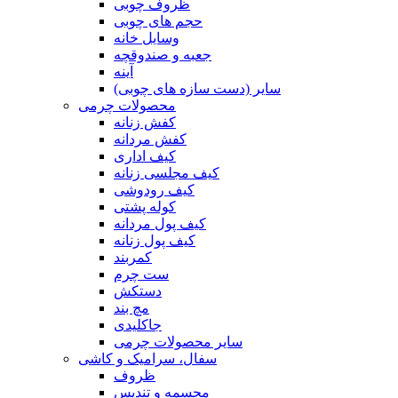
ظروف چوبی
حجم های چوبی
وسایل خانه
جعبه و صندوقچه
آینه
سایر (دست سازه های چوبی)
محصولات چرمی
کفش زنانه
کفش مردانه
کیف اداری
کیف مجلسی زنانه
کیف رودوشی
کوله پشتی
کیف پول مردانه
کیف پول زنانه
کمربند
ست چرم
دستکش
مچ بند
جاکلیدی
سایر محصولات چرمی
سفال، سرامیک و کاشی
ظروف
مجسمه و تندیس