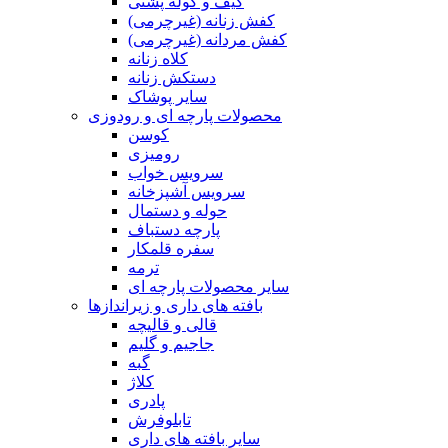
کیف و کوله پشتی
کفش زنانه (غیرچرمی)
کفش مردانه (غیرچرمی)
کلاه زنانه
دستکش زنانه
سایر پوشاک
محصولات پارچه ای و رودوزی
کوسن
رومیزی
سرویس خواب
سرویس آشپزخانه
حوله و دستمال
پارچه دستباف
سفره قلمکار
ترمه
سایر محصولات پارچه ای
بافته های داری و زیراندازها
قالی و قالیچه
جاجیم و گلیم
گبه
کلاژ
پادری
تابلوفرش
سایر بافته های داری