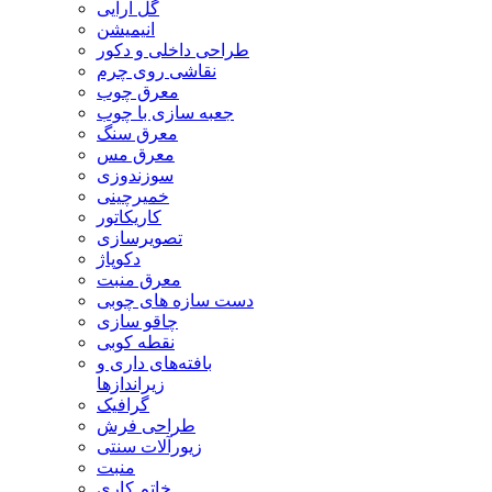
گل آرایی
انیمیشن
طراحی داخلی و دکور
نقاشی روی چرم
معرق چوب
جعبه سازی با چوب
معرق سنگ
معرق مس
سوزندوزی
خمیرچینی
کاریکاتور
تصویرسازی
دکوپاژ
معرق منبت
دست سازه های چوبی
چاقو سازی
نقطه کوبی
بافته‌های داری و
زیراندازها
گرافیک
طراحی فرش
زیورآلات سنتی
منبت
خاتم کاری