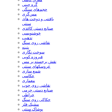
گره چینی
حجم‌های سنگی
مس‌گری
بافتنی‌ و دوخت های
سنتی
صنایع دستی کاغذی
خوشنویسی
تذهیب
نقاشی روی سنگ
پتینه
سوخت نگاری
فیروزه کوبی
نقش برجسته بر مس
عروسکهای سنتی
شمع سازی
عکاسی
معماری
نقاشی روی چوب
صنایع دستی چرمی
خراطی
حکاکی روی سنگ
مشبک فلز
پوشاک سنتی