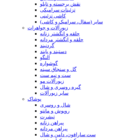
نقش برجسته و تابلو
تزئینات سرامیکی
کاشی تزئینی
سایر (سفال، سرامیک و کاشی)
زیورآلات و جواهرات
حلقه و انگشتر زنانه
حلقه و انگشتر مردانه
گردنبند
دستبند و پابند
النگو
گوشواره
گل و سنجاق سینه
ست و نیم ست
زیورآلات مو
گیره روسری و شال
سایر زیورآلات
پوشاک
شال و روسری
روپوش و مانتو
تیشرت
پیراهن زنانه
پیراهن مردانه
ست سارافون، دامن و شال