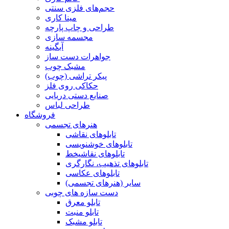
حجم‌های فلزی سنتی
مینا کاری
طراحی و چاپ پارچه
مجسمه سازی
آبگینه
جواهرات دست ساز
مشبک چوب
پیکر تراشی (چوب)
حکاکی روی فلز
صنایع دستی دریایی
طراحی لباس
فروشگاه
هنرهای تجسمی
تابلوهای نقاشی
تابلوهای خوشنویسی
تابلوهای نقاشیخط
تابلوهای تذهیب، نگارگری
تابلوهای عکاسی
سایر (هنرهای تجسمی)
دست سازه های چوبی
تابلو معرق
تابلو منبت
تابلو مشبک