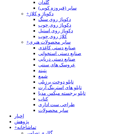
گلدان
سایر (فیروزه کوبی)
دکوپاژ و کلاژ
+
دکوپاژ روی سنگ
دکوپاژ روی چوب
دکوپاژ روی استیل
کلاژ روی چوب
سایر محصولات هنری
+
صنایع دستی کاغذی
صنایع دستی استخوانی
صنایع دستی دریایی
عروسک های سنتی
پتینه
شمع
تابلو دوخت برزیلی
تابلو های استرینگ آرت
تابلو برجسته میکس مدیا
کتاب
طراحی ست اداری
سایر محصولات
اخبار
پژوهش
تماشاخانه
+
گالری تصاویر