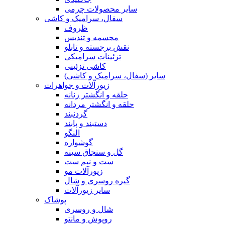
سایر محصولات چرمی
سفال، سرامیک و کاشی
ظروف
مجسمه و تندیس
نقش برجسته و تابلو
تزئینات سرامیکی
کاشی تزئینی
سایر (سفال، سرامیک و کاشی)
زیورآلات و جواهرات
حلقه و انگشتر زنانه
حلقه و انگشتر مردانه
گردنبند
دستبند و پابند
النگو
گوشواره
گل و سنجاق سینه
ست و نیم ست
زیورآلات مو
گیره روسری و شال
سایر زیورآلات
پوشاک
شال و روسری
روپوش و مانتو