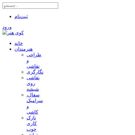
ثبت‌نام
ورود
خانه
هنرمندان
طراحی
و
نقاشی
نگارگری
نقاشی
روی
شیشه
سفال،
سرامیک
و
کاشی
نازک
کاری
چوب
تراش