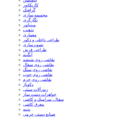
انیمیشن
کاریکاتور
گرافیک
مجسمه سازی
نگارگری
مینیاتور
تذهیب
معماری
طراحی داخلی و دکور
تصویرسازی
طراحی فرش
آبگینه
نقاشی روی شیشه
نقاشی روی سفال
نقاشی روی سنگ
نقاشی روی چوب
نقاشی روی چرم
دکوپاژ
زیورآلات سنتی
جواهرات دست ساز
سفال، سرامیک و کاشی
معرق کاشی
پتینه
صنایع دستی چرمی