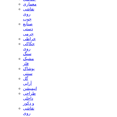
معماری
نقاشی
روی
چوب
صنایع
دستی
چرمی
خراطی
حکاکی
روی
سنگ
مشبک
فلز
پوشاک
سنتی
گل
آرایی
انیمیشن
طراحی
داخلی
و دکور
نقاشی
روی