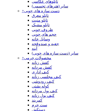
تابلوهای عکاسی
سایر (هنرهای تجسمی)
دست سازه های چوبی
+
تابلو معرق
تابلو منبت
تابلو مشبک
ظروف چوبی
حجم های چوبی
وسایل خانه
جعبه و صندوقچه
آینه
سایر (دست سازه های چوبی)
محصولات چرمی
+
کفش زنانه
کفش مردانه
کیف اداری
کیف مجلسی زنانه
کیف رودوشی
کوله پشتی
کیف پول مردانه
کیف پول زنانه
کمربند
ست چرم
دستکش