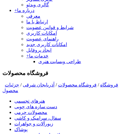
گالری ویدئو
درباره ما
+
معرفی
ارتباط با ما
شرایط و قوانین عضویت
امکانات کاربری
راهنمای عضویت
امکانات کاربری جدید
ایجاد پروفایل
خدمات ما
+
طراحی وبسایت هنری
فروشگاه محصولات
فروشگاه
/
فروشگاه محصولات
/
آذربایجان شرقی
/
جزئیات
محصول
هنرهای تجسمی
دست سازه های چوبی
محصولات چرمی
سفال، سرامیک و کاشی
زیورآلات و جواهرات
پوشاک