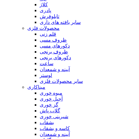
کلاژ
پادری
تابلوفرش
سایر بافته های داری
محصولات فلزی
قلم زنی
ظروف مسی
دکورهای مسی
ظروف برنجی
دکورهای برنجی
ساعت
آیینه و شمعدان
لوستر
سایر محصولات فلزی
میناکاری
میوه خوری
آجیل خوری
گز خوری
گلاب پاش
شیرینی خوری
بشقاب
کاسه و بشقاب
آیینه و شمعدان