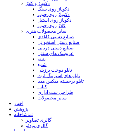
دکوپاژ و کلاژ
دکوپاژ روی سنگ
دکوپاژ روی چوب
دکوپاژ روی استیل
کلاژ روی چوب
سایر محصولات هنری
صنایع دستی کاغذی
صنایع دستی استخوانی
صنایع دستی دریایی
عروسک های سنتی
پتینه
شمع
تابلو دوخت برزیلی
تابلو های استرینگ آرت
تابلو برجسته میکس مدیا
کتاب
طراحی ست اداری
سایر محصولات
اخبار
پژوهش
تماشاخانه
گالری تصاویر
گالری ویدئو