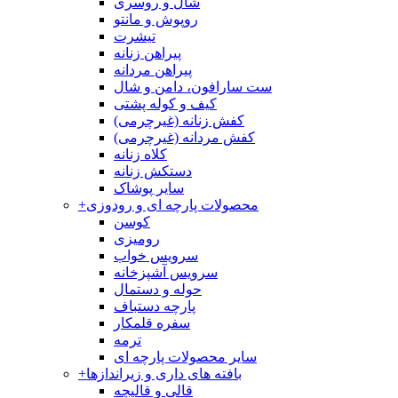
شال و روسری
روپوش و مانتو
تیشرت
پیراهن زنانه
پیراهن مردانه
ست سارافون، دامن و شال
کیف و کوله پشتی
کفش زنانه (غیرچرمی)
کفش مردانه (غیرچرمی)
کلاه زنانه
دستکش زنانه
سایر پوشاک
محصولات پارچه ای و رودوزی
+
کوسن
رومیزی
سرویس خواب
سرویس آشپزخانه
حوله و دستمال
پارچه دستباف
سفره قلمکار
ترمه
سایر محصولات پارچه ای
بافته های داری و زیراندازها
+
قالی و قالیچه