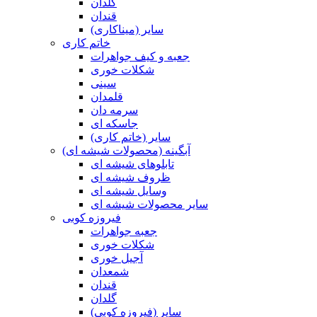
گلدان
قندان
سایر (میناکاری)
خاتم کاری
جعبه و کیف جواهرات
شکلات خوری
سینی
قلمدان
سرمه دان
جاسکه ای
سایر (خاتم کاری)
آبگینه (محصولات شیشه ای)
تابلوهای شیشه ای
ظروف شیشه ای
وسایل شیشه ای
سایر محصولات شیشه ای
فیروزه کوبی
جعبه جواهرات
شکلات خوری
آجیل خوری
شمعدان
قندان
گلدان
سایر (فیروزه کوبی)