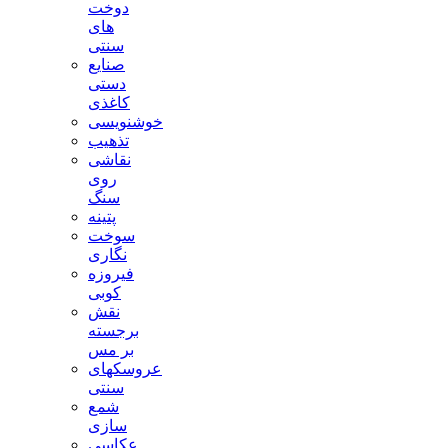
دوخت
های
سنتی
صنایع
دستی
کاغذی
خوشنویسی
تذهیب
نقاشی
روی
سنگ
پتینه
سوخت
نگاری
فیروزه
کوبی
نقش
برجسته
بر مس
عروسکهای
سنتی
شمع
سازی
عکاسی