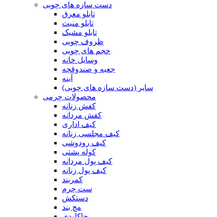
دست سازه های چوبی
تابلو معرق
تابلو منبت
تابلو مشبک
ظروف چوبی
حجم های چوبی
وسایل خانه
جعبه و صندوقچه
آینه
سایر (دست سازه های چوبی)
محصولات چرمی
کفش زنانه
کفش مردانه
کیف اداری
کیف مجلسی زنانه
کیف رودوشی
کوله پشتی
کیف پول مردانه
کیف پول زنانه
کمربند
ست چرم
دستکش
مچ بند
جاکلیدی