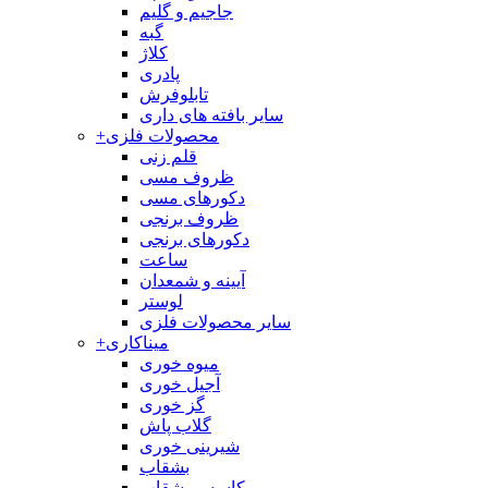
جاجیم و گلیم
گبه
کلاژ
پادری
تابلوفرش
سایر بافته های داری
محصولات فلزی
+
قلم زنی
ظروف مسی
دکورهای مسی
ظروف برنجی
دکورهای برنجی
ساعت
آیینه و شمعدان
لوستر
سایر محصولات فلزی
میناکاری
+
میوه خوری
آجیل خوری
گز خوری
گلاب پاش
شیرینی خوری
بشقاب
کاسه و بشقاب