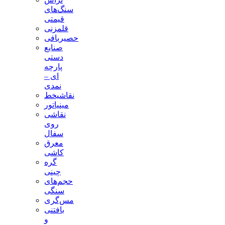
سنگ‌های
قیمتی
قلمزنی
حصیربافی
صنایع
دستی
پارچه
ای –
نمدی
نقاشیخط
مینیاتور
نقاشی
روی
سفال
معرق
کاشی
گره
چینی
حجم‌های
سنگی
مس‌گری
بافتنی‌
و