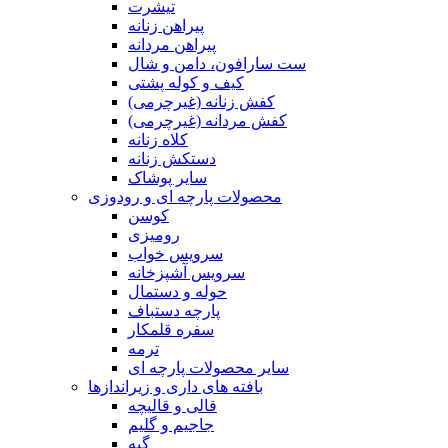
تیشرت
پیراهن زنانه
پیراهن مردانه
ست سارافون، دامن و شال
کیف و کوله پشتی
کفش زنانه (غیرچرمی)
کفش مردانه (غیرچرمی)
کلاه زنانه
دستکش زنانه
سایر پوشاک
محصولات پارچه ای و رودوزی
کوسن
رومیزی
سرویس خواب
سرویس آشپزخانه
حوله و دستمال
پارچه دستباف
سفره قلمکار
ترمه
سایر محصولات پارچه ای
بافته های داری و زیراندازها
قالی و قالیچه
جاجیم و گلیم
گبه