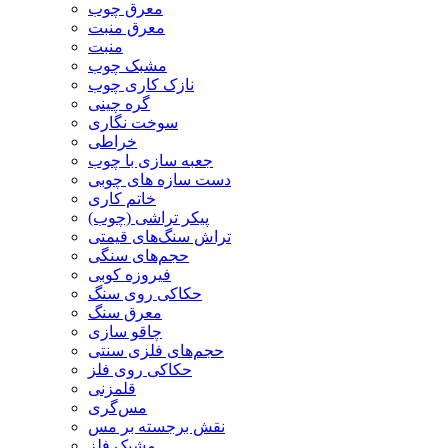
معرق چوب
معرق منبت
منبت
مشبک چوب
نازک کاری چوب
گره چینی
سوخت نگاری
خراطی
جعبه سازی با چوب
دست سازه های چوبی
خاتم کاری
پیکر تراشی (چوب)
تراش سنگ‌های قیمتی
حجم‌های سنگی
فیروزه کوبی
حکاکی روی سنگ
معرق سنگ
چاقو سازی
حجم‌های فلزی سنتی
حکاکی روی فلز
قلمزنی
مس‌گری
نقش برجسته بر مس
مشبک فلز