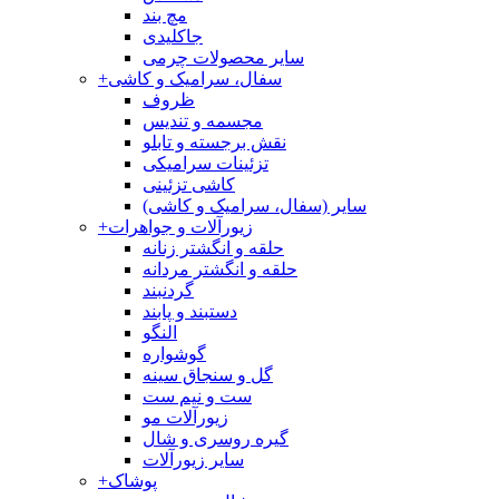
مچ بند
جاکلیدی
سایر محصولات چرمی
سفال، سرامیک و کاشی
+
ظروف
مجسمه و تندیس
نقش برجسته و تابلو
تزئینات سرامیکی
کاشی تزئینی
سایر (سفال، سرامیک و کاشی)
زیورآلات و جواهرات
+
حلقه و انگشتر زنانه
حلقه و انگشتر مردانه
گردنبند
دستبند و پابند
النگو
گوشواره
گل و سنجاق سینه
ست و نیم ست
زیورآلات مو
گیره روسری و شال
سایر زیورآلات
پوشاک
+