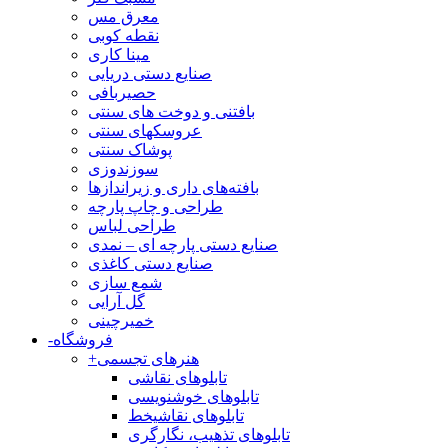
معرق مس
نقطه کوبی
مینا کاری
صنایع دستی دریایی
حصیربافی
بافتنی‌ و دوخت های سنتی
عروسکهای سنتی
پوشاک سنتی
سوزندوزی
بافته‌های داری و زیراندازها
طراحی و چاپ پارچه
طراحی لباس
صنایع دستی پارچه ای – نمدی
صنایع دستی کاغذی
شمع سازی
گل آرایی
خمیرچینی
فروشگاه
-
هنرهای تجسمی
+
تابلوهای نقاشی
تابلوهای خوشنویسی
تابلوهای نقاشیخط
تابلوهای تذهیب، نگارگری