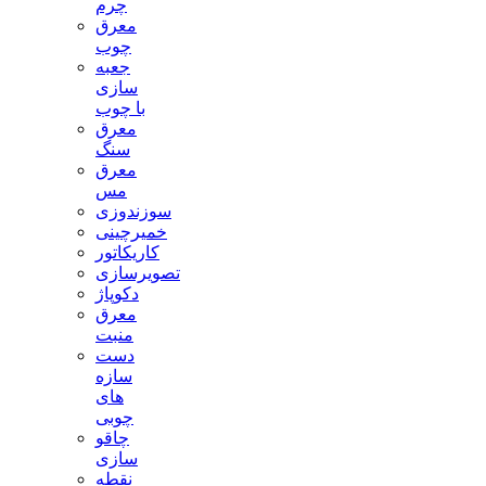
چرم
معرق
چوب
جعبه
سازی
با چوب
معرق
سنگ
معرق
مس
سوزندوزی
خمیرچینی
کاریکاتور
تصویرسازی
دکوپاژ
معرق
منبت
دست
سازه
های
چوبی
چاقو
سازی
نقطه