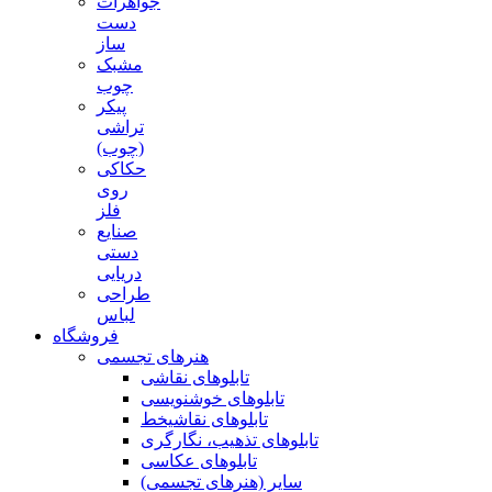
جواهرات
دست
ساز
مشبک
چوب
پیکر
تراشی
(چوب)
حکاکی
روی
فلز
صنایع
دستی
دریایی
طراحی
لباس
فروشگاه
هنرهای تجسمی
تابلوهای نقاشی
تابلوهای خوشنویسی
تابلوهای نقاشیخط
تابلوهای تذهیب، نگارگری
تابلوهای عکاسی
سایر (هنرهای تجسمی)