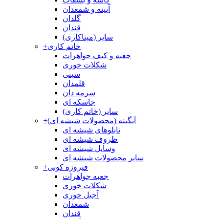
آیینه و شمعدان
گلدان
قندان
سایر (میناکاری)
خاتم کاری
+
جعبه و کیف جواهرات
شکلات خوری
سینی
قلمدان
سرمه دان
جاسکه ای
سایر (خاتم کاری)
آبگینه (محصولات شیشه ای)
+
تابلوهای شیشه ای
ظروف شیشه ای
وسایل شیشه ای
سایر محصولات شیشه ای
فیروزه کوبی
+
جعبه جواهرات
شکلات خوری
آجیل خوری
شمعدان
قندان