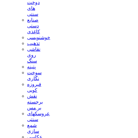
دوخت
های
سنتی
صنایع
دستی
کاغذی
خوشنویسی
تذهیب
نقاشی
روی
سنگ
پتینه
سوخت
نگاری
فیروزه
کوبی
نقش
برجسته
بر مس
عروسکهای
سنتی
شمع
سازی
عکاسی