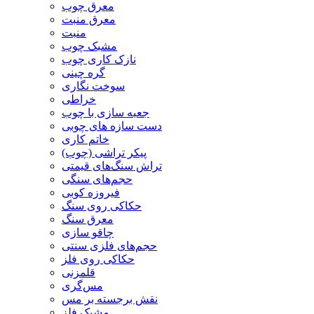
معرق چوب
معرق منبت
منبت
مشبک چوب
نازک کاری چوب
گره چینی
سوخت نگاری
خراطی
جعبه سازی با چوب
دست سازه های چوبی
خاتم کاری
پیکر تراشی (چوب)
تراش سنگ‌های قیمتی
حجم‌های سنگی
فیروزه کوبی
حکاکی روی سنگ
معرق سنگ
چاقو سازی
حجم‌های فلزی سنتی
حکاکی روی فلز
قلمزنی
مس‌گری
نقش برجسته بر مس
مشبک فلز