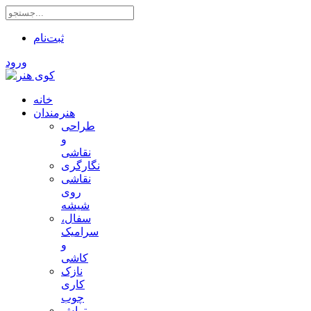
ثبت‌نام
ورود
خانه
هنرمندان
طراحی
و
نقاشی
نگارگری
نقاشی
روی
شیشه
سفال،
سرامیک
و
کاشی
نازک
کاری
چوب
تراش