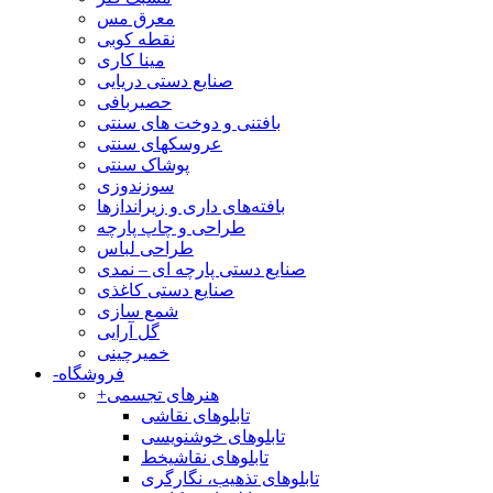
معرق مس
نقطه کوبی
مینا کاری
صنایع دستی دریایی
حصیربافی
بافتنی‌ و دوخت های سنتی
عروسکهای سنتی
پوشاک سنتی
سوزندوزی
بافته‌های داری و زیراندازها
طراحی و چاپ پارچه
طراحی لباس
صنایع دستی پارچه ای – نمدی
صنایع دستی کاغذی
شمع سازی
گل آرایی
خمیرچینی
فروشگاه
-
هنرهای تجسمی
+
تابلوهای نقاشی
تابلوهای خوشنویسی
تابلوهای نقاشیخط
تابلوهای تذهیب، نگارگری