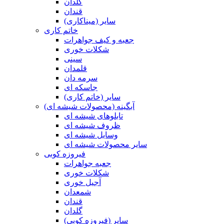
گلدان
قندان
سایر (میناکاری)
خاتم کاری
جعبه و کیف جواهرات
شکلات خوری
سینی
قلمدان
سرمه دان
جاسکه ای
سایر (خاتم کاری)
آبگینه (محصولات شیشه ای)
تابلوهای شیشه ای
ظروف شیشه ای
وسایل شیشه ای
سایر محصولات شیشه ای
فیروزه کوبی
جعبه جواهرات
شکلات خوری
آجیل خوری
شمعدان
قندان
گلدان
سایر (فیروزه کوبی)