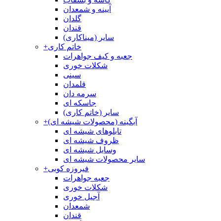
آیینه و شمعدان
گلدان
قندان
سایر (میناکاری)
خاتم کاری
+
جعبه و کیف جواهرات
شکلات خوری
سینی
قلمدان
سرمه دان
جاسکه ای
سایر (خاتم کاری)
آبگینه (محصولات شیشه ای)
+
تابلوهای شیشه ای
ظروف شیشه ای
وسایل شیشه ای
سایر محصولات شیشه ای
فیروزه کوبی
+
جعبه جواهرات
شکلات خوری
آجیل خوری
شمعدان
قندان