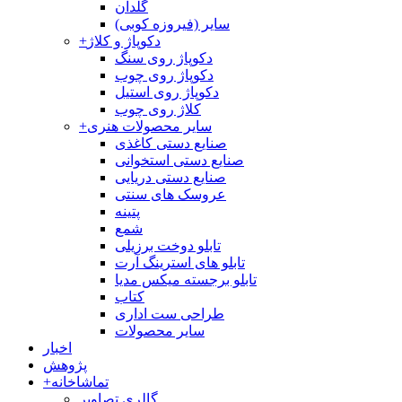
گلدان
سایر (فیروزه کوبی)
دکوپاژ و کلاژ
+
دکوپاژ روی سنگ
دکوپاژ روی چوب
دکوپاژ روی استیل
کلاژ روی چوب
سایر محصولات هنری
+
صنایع دستی کاغذی
صنایع دستی استخوانی
صنایع دستی دریایی
عروسک های سنتی
پتینه
شمع
تابلو دوخت برزیلی
تابلو های استرینگ آرت
تابلو برجسته میکس مدیا
کتاب
طراحی ست اداری
سایر محصولات
اخبار
پژوهش
تماشاخانه
+
گالری تصاویر