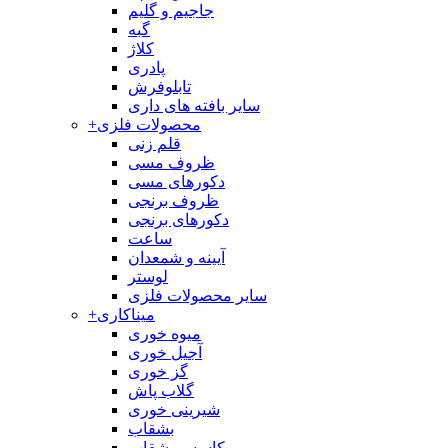
جاجیم و گلیم
گبه
کلاژ
پادری
تابلوفرش
سایر بافته های داری
محصولات فلزی
+
قلم زنی
ظروف مسی
دکورهای مسی
ظروف برنجی
دکورهای برنجی
ساعت
آیینه و شمعدان
لوستر
سایر محصولات فلزی
میناکاری
+
میوه خوری
آجیل خوری
گز خوری
گلاب پاش
شیرینی خوری
بشقاب
کاسه و بشقاب