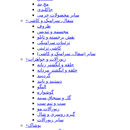
مچ بند
جاکلیدی
سایر محصولات چرمی
سفال، سرامیک و کاشی
+
ظروف
مجسمه و تندیس
نقش برجسته و تابلو
تزئینات سرامیکی
کاشی تزئینی
سایر (سفال، سرامیک و کاشی)
زیورآلات و جواهرات
+
حلقه و انگشتر زنانه
حلقه و انگشتر مردانه
گردنبند
دستبند و پابند
النگو
گوشواره
گل و سنجاق سینه
ست و نیم ست
زیورآلات مو
گیره روسری و شال
سایر زیورآلات
پوشاک
+