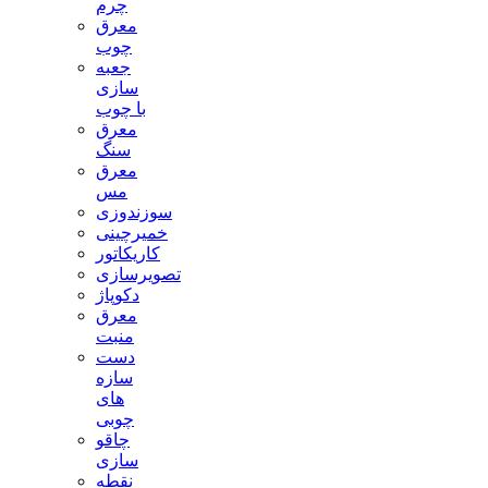
چرم
معرق
چوب
جعبه
سازی
با چوب
معرق
سنگ
معرق
مس
سوزندوزی
خمیرچینی
کاریکاتور
تصویرسازی
دکوپاژ
معرق
منبت
دست
سازه
های
چوبی
چاقو
سازی
نقطه