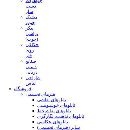
جواهرات
دست
ساز
مشبک
چوب
پیکر
تراشی
(چوب)
حکاکی
روی
فلز
صنایع
دستی
دریایی
طراحی
لباس
فروشگاه
هنرهای تجسمی
تابلوهای نقاشی
تابلوهای خوشنویسی
تابلوهای نقاشیخط
تابلوهای تذهیب، نگارگری
تابلوهای عکاسی
سایر (هنرهای تجسمی)