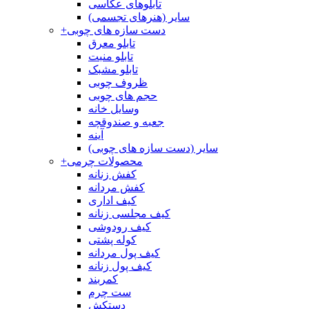
تابلوهای عکاسی
سایر (هنرهای تجسمی)
دست سازه های چوبی
+
تابلو معرق
تابلو منبت
تابلو مشبک
ظروف چوبی
حجم های چوبی
وسایل خانه
جعبه و صندوقچه
آینه
سایر (دست سازه های چوبی)
محصولات چرمی
+
کفش زنانه
کفش مردانه
کیف اداری
کیف مجلسی زنانه
کیف رودوشی
کوله پشتی
کیف پول مردانه
کیف پول زنانه
کمربند
ست چرم
دستکش