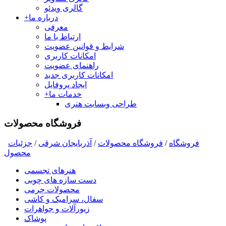
گالری ویدئو
درباره ما
+
معرفی
ارتباط با ما
شرایط و قوانین عضویت
امکانات کاربری
راهنمای عضویت
امکانات کاربری جدید
ایجاد پروفایل
خدمات ما
+
طراحی وبسایت هنری
فروشگاه محصولات
فروشگاه
/
فروشگاه محصولات
/
آذربایجان شرقی
/
جزئیات
محصول
هنرهای تجسمی
دست سازه های چوبی
محصولات چرمی
سفال، سرامیک و کاشی
زیورآلات و جواهرات
پوشاک