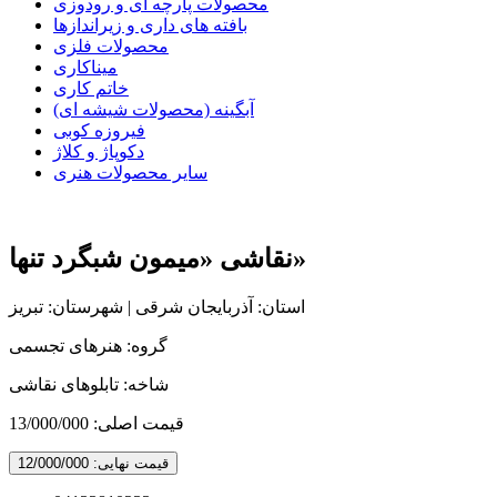
محصولات پارچه ای و رودوزی
بافته های داری و زیراندازها
محصولات فلزی
میناکاری
خاتم کاری
آبگینه (محصولات شیشه ای)
فیروزه کوبی
دکوپاژ و کلاژ
سایر محصولات هنری
نقاشی «میمون شبگرد تنها»
استان: آذربایجان شرقی | شهرستان: تبریز
گروه: هنرهای تجسمی
شاخه: تابلوهای نقاشی
قیمت اصلی:
13/000/000
قیمت نهایی:
12/000/000