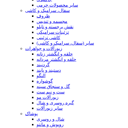
سایر محصولات چرمی
سفال، سرامیک و کاشی
ظروف
مجسمه و تندیس
نقش برجسته و تابلو
تزئینات سرامیکی
کاشی تزئینی
سایر (سفال، سرامیک و کاشی)
زیورآلات و جواهرات
حلقه و انگشتر زنانه
حلقه و انگشتر مردانه
گردنبند
دستبند و پابند
النگو
گوشواره
گل و سنجاق سینه
ست و نیم ست
زیورآلات مو
گیره روسری و شال
سایر زیورآلات
پوشاک
شال و روسری
روپوش و مانتو