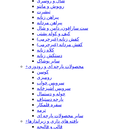
شال و روسری
روپوش و مانتو
تیشرت
پیراهن زنانه
پیراهن مردانه
ست سارافون، دامن و شال
کیف و کوله پشتی
کفش زنانه (غیرچرمی)
کفش مردانه (غیرچرمی)
کلاه زنانه
دستکش زنانه
سایر پوشاک
محصولات پارچه ای و رودوزی
+
کوسن
رومیزی
سرویس خواب
سرویس آشپزخانه
حوله و دستمال
پارچه دستباف
سفره قلمکار
ترمه
سایر محصولات پارچه ای
بافته های داری و زیراندازها
+
قالی و قالیچه