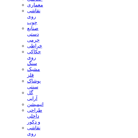
معماری
نقاشی
روی
چوب
صنایع
دستی
چرمی
خراطی
حکاکی
روی
سنگ
مشبک
فلز
پوشاک
سنتی
گل
آرایی
انیمیشن
طراحی
داخلی
و دکور
نقاشی
روی