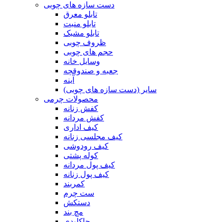
دست سازه های چوبی
تابلو معرق
تابلو منبت
تابلو مشبک
ظروف چوبی
حجم های چوبی
وسایل خانه
جعبه و صندوقچه
آینه
سایر (دست سازه های چوبی)
محصولات چرمی
کفش زنانه
کفش مردانه
کیف اداری
کیف مجلسی زنانه
کیف رودوشی
کوله پشتی
کیف پول مردانه
کیف پول زنانه
کمربند
ست چرم
دستکش
مچ بند
جاکلیدی