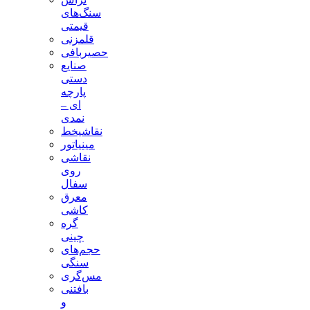
سنگ‌های
قیمتی
قلمزنی
حصیربافی
صنایع
دستی
پارچه
ای –
نمدی
نقاشیخط
مینیاتور
نقاشی
روی
سفال
معرق
کاشی
گره
چینی
حجم‌های
سنگی
مس‌گری
بافتنی‌
و