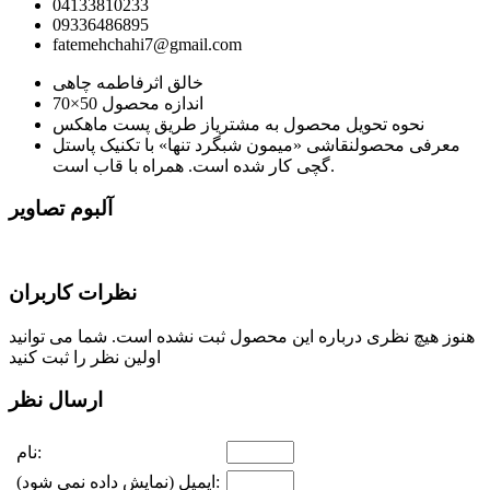
04133810233
09336486895
fatemehchahi7@gmail.com
خالق اثر
فاطمه چاهی
اندازه محصول
50×70
نحوه تحویل محصول به مشتری
از طریق پست ماهکس
معرفی محصول
نقاشی «میمون شبگرد تنها» با تکنیک پاستل
گچی کار شده است. همراه با قاب است.
آلبوم تصاویر
نظرات کاربران
هنوز هیچ نظری درباره این محصول ثبت نشده است. شما می توانید
اولین نظر را ثبت کنید
ارسال نظر
نام:
ایمیل (نمایش داده نمی شود):