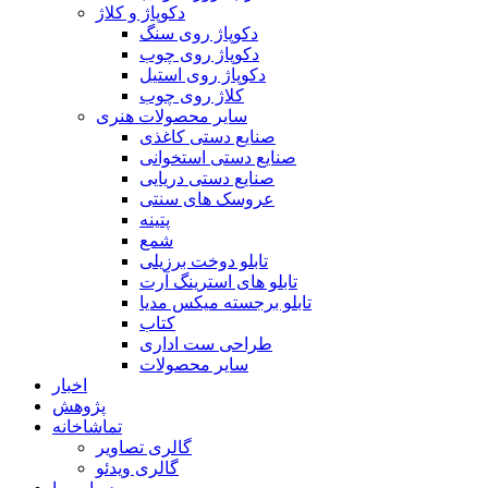
دکوپاژ و کلاژ
دکوپاژ روی سنگ
دکوپاژ روی چوب
دکوپاژ روی استیل
کلاژ روی چوب
سایر محصولات هنری
صنایع دستی کاغذی
صنایع دستی استخوانی
صنایع دستی دریایی
عروسک های سنتی
پتینه
شمع
تابلو دوخت برزیلی
تابلو های استرینگ آرت
تابلو برجسته میکس مدیا
کتاب
طراحی ست اداری
سایر محصولات
اخبار
پژوهش
تماشاخانه
گالری تصاویر
گالری ویدئو