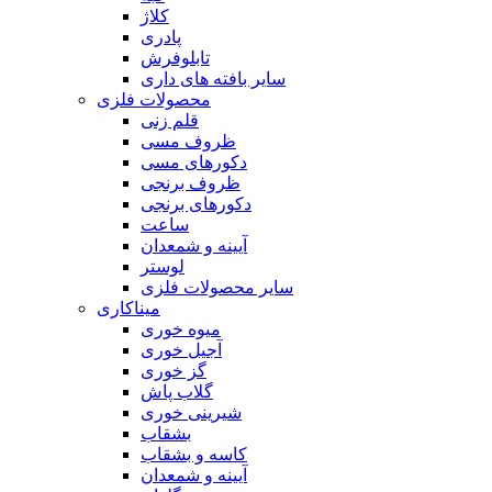
کلاژ
پادری
تابلوفرش
سایر بافته های داری
محصولات فلزی
قلم زنی
ظروف مسی
دکورهای مسی
ظروف برنجی
دکورهای برنجی
ساعت
آیینه و شمعدان
لوستر
سایر محصولات فلزی
میناکاری
میوه خوری
آجیل خوری
گز خوری
گلاب پاش
شیرینی خوری
بشقاب
کاسه و بشقاب
آیینه و شمعدان