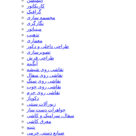
انیمیشن
کاریکاتور
گرافیک
مجسمه سازی
نگارگری
مینیاتور
تذهیب
معماری
طراحی داخلی و دکور
تصویرسازی
طراحی فرش
آبگینه
نقاشی روی شیشه
نقاشی روی سفال
نقاشی روی سنگ
نقاشی روی چوب
نقاشی روی چرم
دکوپاژ
زیورآلات سنتی
جواهرات دست ساز
سفال، سرامیک و کاشی
معرق کاشی
پتینه
صنایع دستی چرمی