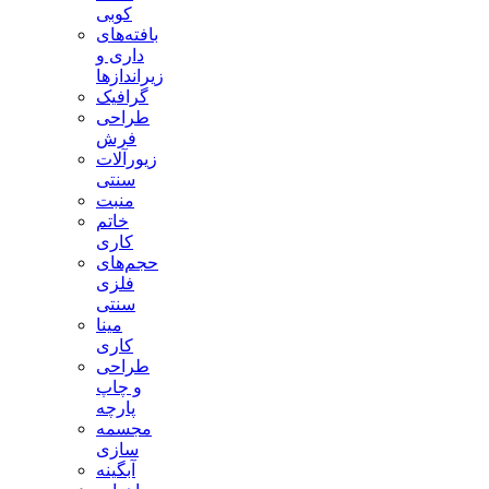
کوبی
بافته‌های
داری و
زیراندازها
گرافیک
طراحی
فرش
زیورآلات
سنتی
منبت
خاتم
کاری
حجم‌های
فلزی
سنتی
مینا
کاری
طراحی
و چاپ
پارچه
مجسمه
سازی
آبگینه