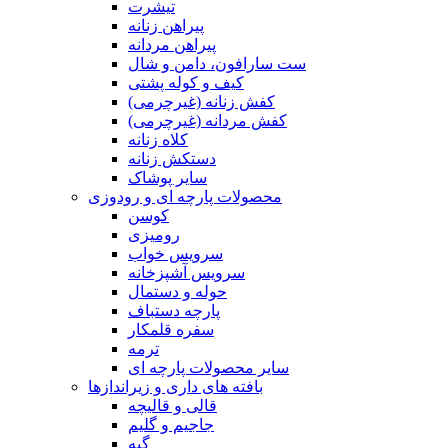
تیشرت
پیراهن زنانه
پیراهن مردانه
ست سارافون، دامن و شال
کیف و کوله پشتی
کفش زنانه (غیرچرمی)
کفش مردانه (غیرچرمی)
کلاه زنانه
دستکش زنانه
سایر پوشاک
محصولات پارچه ای و رودوزی
کوسن
رومیزی
سرویس خواب
سرویس آشپزخانه
حوله و دستمال
پارچه دستباف
سفره قلمکار
ترمه
سایر محصولات پارچه ای
بافته های داری و زیراندازها
قالی و قالیچه
جاجیم و گلیم
گبه