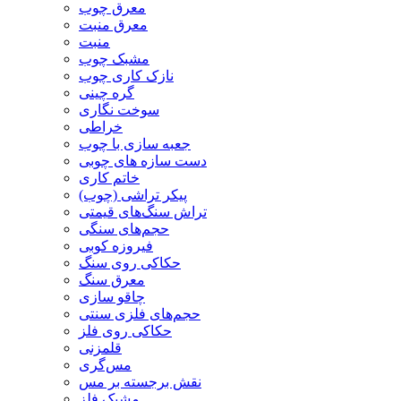
معرق چوب
معرق منبت
منبت
مشبک چوب
نازک کاری چوب
گره چینی
سوخت نگاری
خراطی
جعبه سازی با چوب
دست سازه های چوبی
خاتم کاری
پیکر تراشی (چوب)
تراش سنگ‌های قیمتی
حجم‌های سنگی
فیروزه کوبی
حکاکی روی سنگ
معرق سنگ
چاقو سازی
حجم‌های فلزی سنتی
حکاکی روی فلز
قلمزنی
مس‌گری
نقش برجسته بر مس
مشبک فلز