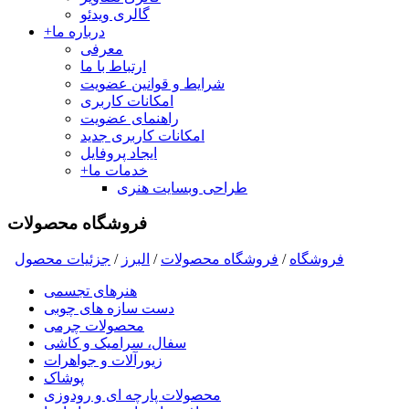
گالری ویدئو
درباره ما
+
معرفی
ارتباط با ما
شرایط و قوانین عضویت
امکانات کاربری
راهنمای عضویت
امکانات کاربری جدید
ایجاد پروفایل
خدمات ما
+
طراحی وبسایت هنری
فروشگاه محصولات
فروشگاه
/
فروشگاه محصولات
/
البرز
/
جزئیات محصول
هنرهای تجسمی
دست سازه های چوبی
محصولات چرمی
سفال، سرامیک و کاشی
زیورآلات و جواهرات
پوشاک
محصولات پارچه ای و رودوزی