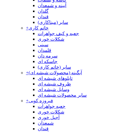
آیینه و شمعدان
گلدان
قندان
سایر (میناکاری)
خاتم کاری
+
جعبه و کیف جواهرات
شکلات خوری
سینی
قلمدان
سرمه دان
جاسکه ای
سایر (خاتم کاری)
آبگینه (محصولات شیشه ای)
+
تابلوهای شیشه ای
ظروف شیشه ای
وسایل شیشه ای
سایر محصولات شیشه ای
فیروزه کوبی
+
جعبه جواهرات
شکلات خوری
آجیل خوری
شمعدان
قندان