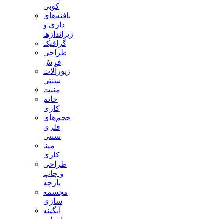
کوبی
بافته‌های
داری و
زیراندازها
گرافیک
طراحی
فرش
زیورآلات
سنتی
منبت
خاتم
کاری
حجم‌های
فلزی
سنتی
مینا
کاری
طراحی
و چاپ
پارچه
مجسمه
سازی
آبگینه