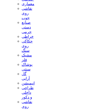
معماری
نقاشی
روی
چوب
صنایع
دستی
چرمی
خراطی
حکاکی
روی
سنگ
مشبک
فلز
پوشاک
سنتی
گل
آرایی
انیمیشن
طراحی
داخلی
و دکور
نقاشی
روی