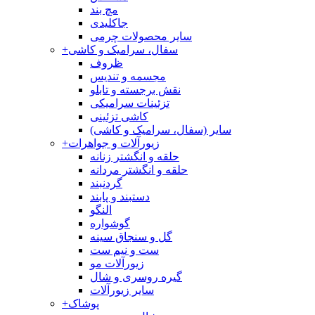
مچ بند
جاکلیدی
سایر محصولات چرمی
سفال، سرامیک و کاشی
+
ظروف
مجسمه و تندیس
نقش برجسته و تابلو
تزئینات سرامیکی
کاشی تزئینی
سایر (سفال، سرامیک و کاشی)
زیورآلات و جواهرات
+
حلقه و انگشتر زنانه
حلقه و انگشتر مردانه
گردنبند
دستبند و پابند
النگو
گوشواره
گل و سنجاق سینه
ست و نیم ست
زیورآلات مو
گیره روسری و شال
سایر زیورآلات
پوشاک
+