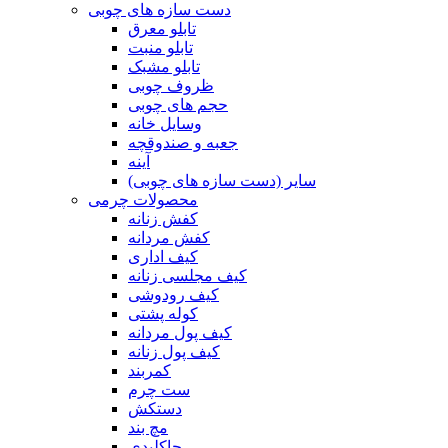
دست سازه های چوبی
تابلو معرق
تابلو منبت
تابلو مشبک
ظروف چوبی
حجم های چوبی
وسایل خانه
جعبه و صندوقچه
آینه
سایر (دست سازه های چوبی)
محصولات چرمی
کفش زنانه
کفش مردانه
کیف اداری
کیف مجلسی زنانه
کیف رودوشی
کوله پشتی
کیف پول مردانه
کیف پول زنانه
کمربند
ست چرم
دستکش
مچ بند
جاکلیدی