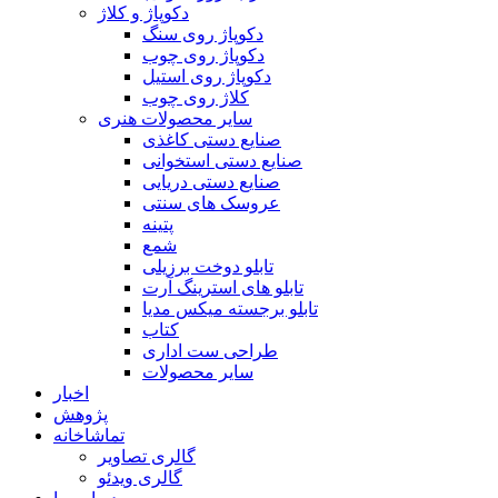
دکوپاژ و کلاژ
دکوپاژ روی سنگ
دکوپاژ روی چوب
دکوپاژ روی استیل
کلاژ روی چوب
سایر محصولات هنری
صنایع دستی کاغذی
صنایع دستی استخوانی
صنایع دستی دریایی
عروسک های سنتی
پتینه
شمع
تابلو دوخت برزیلی
تابلو های استرینگ آرت
تابلو برجسته میکس مدیا
کتاب
طراحی ست اداری
سایر محصولات
اخبار
پژوهش
تماشاخانه
گالری تصاویر
گالری ویدئو