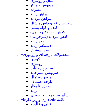
شال و روسری
روپوش و مانتو
تیشرت
پیراهن زنانه
پیراهن مردانه
ست سارافون، دامن و شال
کیف و کوله پشتی
کفش زنانه (غیرچرمی)
کفش مردانه (غیرچرمی)
کلاه زنانه
دستکش زنانه
سایر پوشاک
محصولات پارچه ای و رودوزی
+
کوسن
رومیزی
سرویس خواب
سرویس آشپزخانه
حوله و دستمال
پارچه دستباف
سفره قلمکار
ترمه
سایر محصولات پارچه ای
بافته های داری و زیراندازها
+
قالی و قالیچه