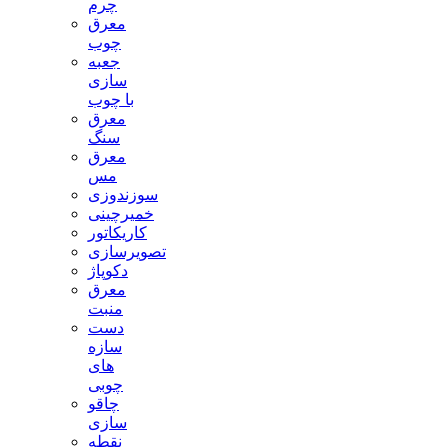
چرم
معرق
چوب
جعبه
سازی
با چوب
معرق
سنگ
معرق
مس
سوزندوزی
خمیرچینی
کاریکاتور
تصویرسازی
دکوپاژ
معرق
منبت
دست
سازه
های
چوبی
چاقو
سازی
نقطه