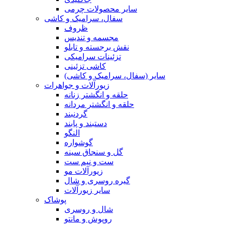
سایر محصولات چرمی
سفال، سرامیک و کاشی
ظروف
مجسمه و تندیس
نقش برجسته و تابلو
تزئینات سرامیکی
کاشی تزئینی
سایر (سفال، سرامیک و کاشی)
زیورآلات و جواهرات
حلقه و انگشتر زنانه
حلقه و انگشتر مردانه
گردنبند
دستبند و پابند
النگو
گوشواره
گل و سنجاق سینه
ست و نیم ست
زیورآلات مو
گیره روسری و شال
سایر زیورآلات
پوشاک
شال و روسری
روپوش و مانتو