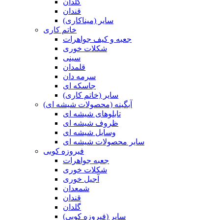
گلدان
قندان
سایر (میناکاری)
خاتم کاری
جعبه و کیف جواهرات
شکلات خوری
سینی
قلمدان
سرمه دان
جاسکه ای
سایر (خاتم کاری)
آبگینه (محصولات شیشه ای)
تابلوهای شیشه ای
ظروف شیشه ای
وسایل شیشه ای
سایر محصولات شیشه ای
فیروزه کوبی
جعبه جواهرات
شکلات خوری
آجیل خوری
شمعدان
قندان
گلدان
سایر (فیروزه کوبی)