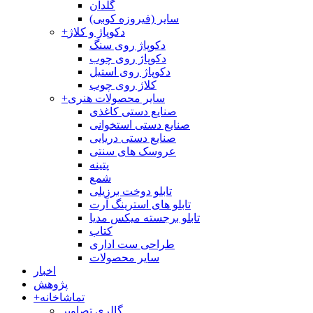
گلدان
سایر (فیروزه کوبی)
دکوپاژ و کلاژ
+
دکوپاژ روی سنگ
دکوپاژ روی چوب
دکوپاژ روی استیل
کلاژ روی چوب
سایر محصولات هنری
+
صنایع دستی کاغذی
صنایع دستی استخوانی
صنایع دستی دریایی
عروسک های سنتی
پتینه
شمع
تابلو دوخت برزیلی
تابلو های استرینگ آرت
تابلو برجسته میکس مدیا
کتاب
طراحی ست اداری
سایر محصولات
اخبار
پژوهش
تماشاخانه
+
گالری تصاویر