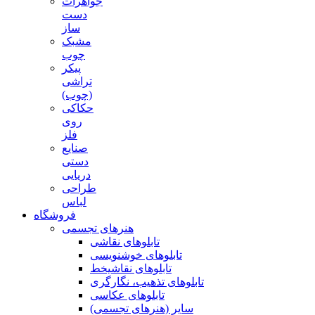
جواهرات
دست
ساز
مشبک
چوب
پیکر
تراشی
(چوب)
حکاکی
روی
فلز
صنایع
دستی
دریایی
طراحی
لباس
فروشگاه
هنرهای تجسمی
تابلوهای نقاشی
تابلوهای خوشنویسی
تابلوهای نقاشیخط
تابلوهای تذهیب، نگارگری
تابلوهای عکاسی
سایر (هنرهای تجسمی)