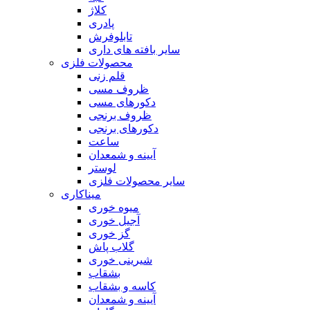
کلاژ
پادری
تابلوفرش
سایر بافته های داری
محصولات فلزی
قلم زنی
ظروف مسی
دکورهای مسی
ظروف برنجی
دکورهای برنجی
ساعت
آیینه و شمعدان
لوستر
سایر محصولات فلزی
میناکاری
میوه خوری
آجیل خوری
گز خوری
گلاب پاش
شیرینی خوری
بشقاب
کاسه و بشقاب
آیینه و شمعدان