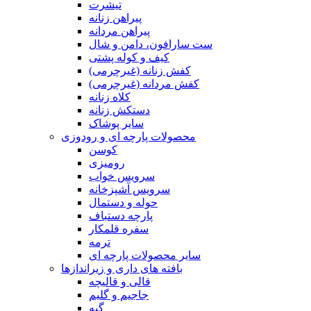
تیشرت
پیراهن زنانه
پیراهن مردانه
ست سارافون، دامن و شال
کیف و کوله پشتی
کفش زنانه (غیرچرمی)
کفش مردانه (غیرچرمی)
کلاه زنانه
دستکش زنانه
سایر پوشاک
محصولات پارچه ای و رودوزی
کوسن
رومیزی
سرویس خواب
سرویس آشپزخانه
حوله و دستمال
پارچه دستباف
سفره قلمکار
ترمه
سایر محصولات پارچه ای
بافته های داری و زیراندازها
قالی و قالیچه
جاجیم و گلیم
گبه