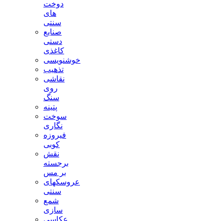
دوخت
های
سنتی
صنایع
دستی
کاغذی
خوشنویسی
تذهیب
نقاشی
روی
سنگ
پتینه
سوخت
نگاری
فیروزه
کوبی
نقش
برجسته
بر مس
عروسکهای
سنتی
شمع
سازی
عکاسی