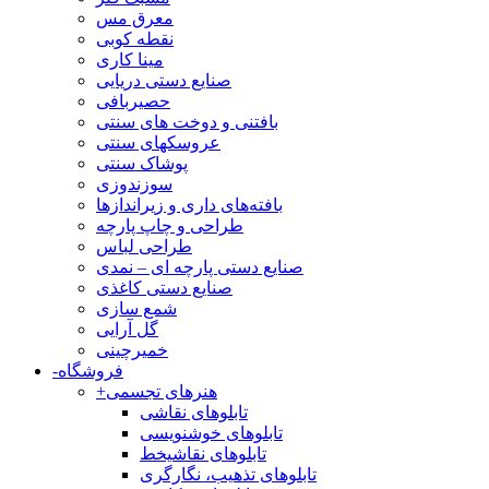
معرق مس
نقطه کوبی
مینا کاری
صنایع دستی دریایی
حصیربافی
بافتنی‌ و دوخت های سنتی
عروسکهای سنتی
پوشاک سنتی
سوزندوزی
بافته‌های داری و زیراندازها
طراحی و چاپ پارچه
طراحی لباس
صنایع دستی پارچه ای – نمدی
صنایع دستی کاغذی
شمع سازی
گل آرایی
خمیرچینی
فروشگاه
-
هنرهای تجسمی
+
تابلوهای نقاشی
تابلوهای خوشنویسی
تابلوهای نقاشیخط
تابلوهای تذهیب، نگارگری