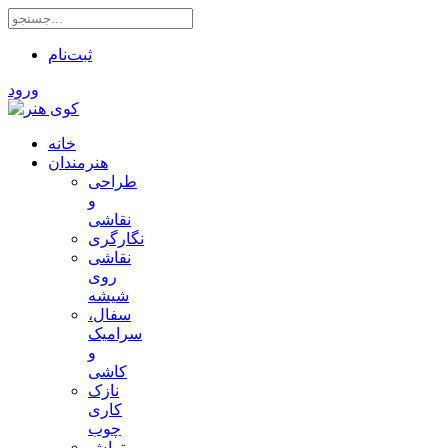
ثبت‌نام
ورود
خانه
هنرمندان
طراحی
و
نقاشی
نگارگری
نقاشی
روی
شیشه
سفال،
سرامیک
و
کاشی
نازک
کاری
چوب
تراش