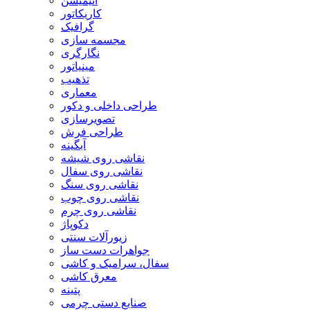
انیمیشن
کاریکاتور
گرافیک
مجسمه سازی
نگارگری
مینیاتور
تذهیب
معماری
طراحی داخلی و دکور
تصویرسازی
طراحی فرش
آبگینه
نقاشی روی شیشه
نقاشی روی سفال
نقاشی روی سنگ
نقاشی روی چوب
نقاشی روی چرم
دکوپاژ
زیورآلات سنتی
جواهرات دست ساز
سفال، سرامیک و کاشی
معرق کاشی
پتینه
صنایع دستی چرمی