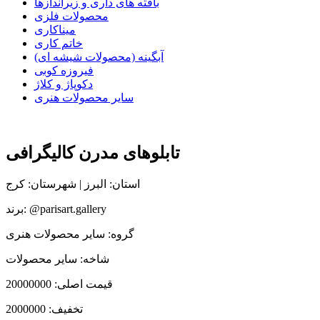
بافته های داری و زیراندازها
محصولات فلزی
میناکاری
خاتم کاری
آبگینه (محصولات شیشه ای)
فیروزه کوبی
دکوپاژ و کلاژ
سایر محصولات هنری
تابلوهای مدرن کالیگرافی
استان: البرز | شهرستان: کرج
برند: @parisart.gallery
گروه: سایر محصولات هنری
شاخه: سایر محصولات
قیمت اصلی:
20000000
تخفیف:
2000000