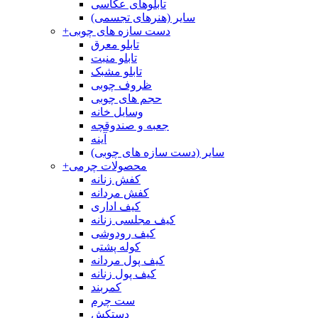
تابلوهای عکاسی
سایر (هنرهای تجسمی)
دست سازه های چوبی
+
تابلو معرق
تابلو منبت
تابلو مشبک
ظروف چوبی
حجم های چوبی
وسایل خانه
جعبه و صندوقچه
آینه
سایر (دست سازه های چوبی)
محصولات چرمی
+
کفش زنانه
کفش مردانه
کیف اداری
کیف مجلسی زنانه
کیف رودوشی
کوله پشتی
کیف پول مردانه
کیف پول زنانه
کمربند
ست چرم
دستکش