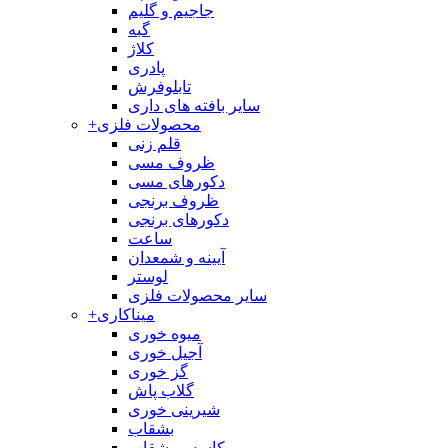
جاجیم و گلیم
گبه
کلاژ
پادری
تابلوفرش
سایر بافته های داری
محصولات فلزی
+
قلم زنی
ظروف مسی
دکورهای مسی
ظروف برنجی
دکورهای برنجی
ساعت
آیینه و شمعدان
لوستر
سایر محصولات فلزی
میناکاری
+
میوه خوری
آجیل خوری
گز خوری
گلاب پاش
شیرینی خوری
بشقاب
کاسه و بشقاب