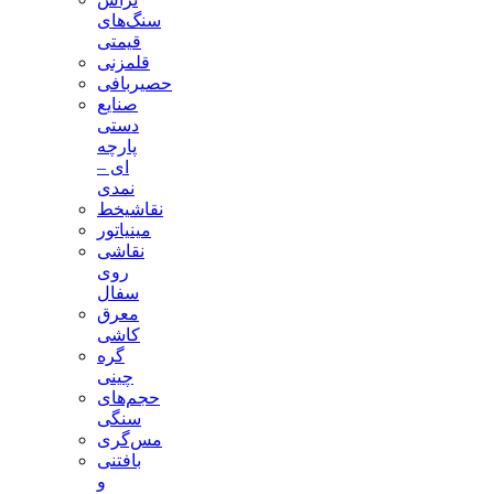
سنگ‌های
قیمتی
قلمزنی
حصیربافی
صنایع
دستی
پارچه
ای –
نمدی
نقاشیخط
مینیاتور
نقاشی
روی
سفال
معرق
کاشی
گره
چینی
حجم‌های
سنگی
مس‌گری
بافتنی‌
و