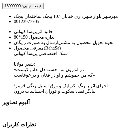
قیمت نهایی:
18000000
مهرشهر بلوار شهرداری خیابان 107 پیچک ساختمان پیچک
09123977705
خالق اثر
پریسا کیوانی
اندازه محصول
150*80
نحوه تحویل محصول به مشتری
ارسال به صورت رایگان
(RahaSa)
معرفی محصول
سبک اختصاصی پریسا کیوانی
شعر مولانا:
«در اندرون من خسته دل ندانم کیست
که من خموشم و او در فغان و در غوغاست»
اجرای اثر با رنگ اکریلیک و ورق استیل رنگی قرمز؛
بیانگر تضاد سکوت و فوران احساسات درون
آلبوم تصاویر
نظرات کاربران