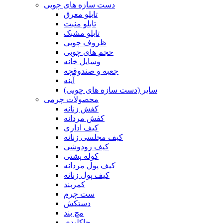
دست سازه های چوبی
تابلو معرق
تابلو منبت
تابلو مشبک
ظروف چوبی
حجم های چوبی
وسایل خانه
جعبه و صندوقچه
آینه
سایر (دست سازه های چوبی)
محصولات چرمی
کفش زنانه
کفش مردانه
کیف اداری
کیف مجلسی زنانه
کیف رودوشی
کوله پشتی
کیف پول مردانه
کیف پول زنانه
کمربند
ست چرم
دستکش
مچ بند
جاکلیدی