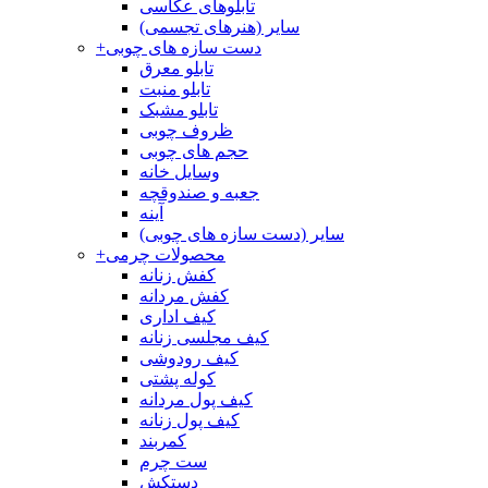
تابلوهای عکاسی
سایر (هنرهای تجسمی)
دست سازه های چوبی
+
تابلو معرق
تابلو منبت
تابلو مشبک
ظروف چوبی
حجم های چوبی
وسایل خانه
جعبه و صندوقچه
آینه
سایر (دست سازه های چوبی)
محصولات چرمی
+
کفش زنانه
کفش مردانه
کیف اداری
کیف مجلسی زنانه
کیف رودوشی
کوله پشتی
کیف پول مردانه
کیف پول زنانه
کمربند
ست چرم
دستکش