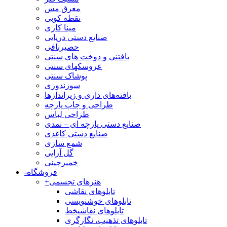
معرق مس
نقطه کوبی
مینا کاری
صنایع دستی دریایی
حصیربافی
بافتنی‌ و دوخت های سنتی
عروسکهای سنتی
پوشاک سنتی
سوزندوزی
بافته‌های داری و زیراندازها
طراحی و چاپ پارچه
طراحی لباس
صنایع دستی پارچه ای – نمدی
صنایع دستی کاغذی
شمع سازی
گل آرایی
خمیرچینی
فروشگاه
-
هنرهای تجسمی
+
تابلوهای نقاشی
تابلوهای خوشنویسی
تابلوهای نقاشیخط
تابلوهای تذهیب، نگارگری