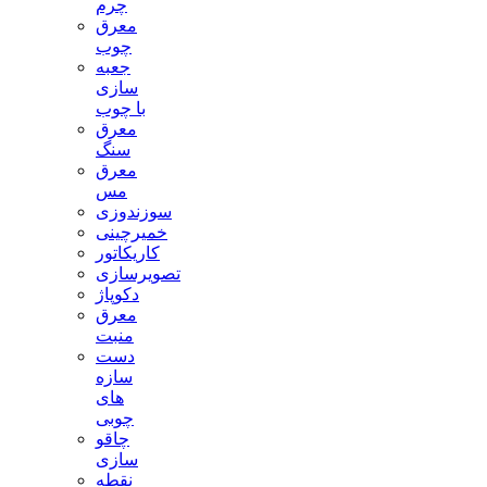
چرم
معرق
چوب
جعبه
سازی
با چوب
معرق
سنگ
معرق
مس
سوزندوزی
خمیرچینی
کاریکاتور
تصویرسازی
دکوپاژ
معرق
منبت
دست
سازه
های
چوبی
چاقو
سازی
نقطه