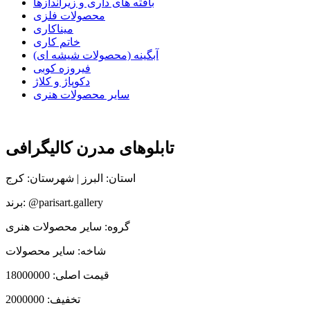
بافته های داری و زیراندازها
محصولات فلزی
میناکاری
خاتم کاری
آبگینه (محصولات شیشه ای)
فیروزه کوبی
دکوپاژ و کلاژ
سایر محصولات هنری
تابلوهای مدرن کالیگرافی
استان: البرز | شهرستان: کرج
برند: @parisart.gallery
گروه: سایر محصولات هنری
شاخه: سایر محصولات
قیمت اصلی:
18000000
تخفیف:
2000000