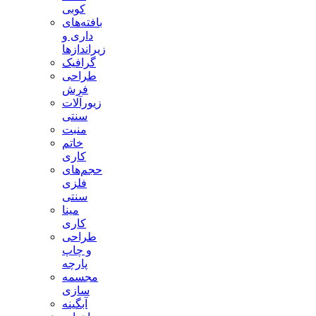
کوبی
بافته‌های
داری و
زیراندازها
گرافیک
طراحی
فرش
زیورآلات
سنتی
منبت
خاتم
کاری
حجم‌های
فلزی
سنتی
مینا
کاری
طراحی
و چاپ
پارچه
مجسمه
سازی
آبگینه