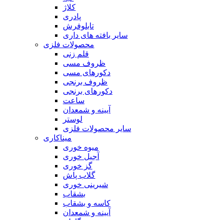
کلاژ
پادری
تابلوفرش
سایر بافته های داری
محصولات فلزی
قلم زنی
ظروف مسی
دکورهای مسی
ظروف برنجی
دکورهای برنجی
ساعت
آیینه و شمعدان
لوستر
سایر محصولات فلزی
میناکاری
میوه خوری
آجیل خوری
گز خوری
گلاب پاش
شیرینی خوری
بشقاب
کاسه و بشقاب
آیینه و شمعدان