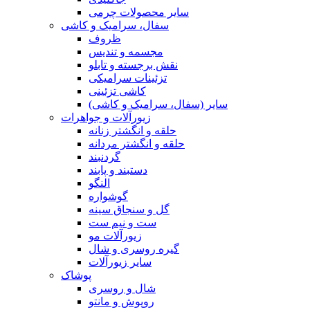
سایر محصولات چرمی
سفال، سرامیک و کاشی
ظروف
مجسمه و تندیس
نقش برجسته و تابلو
تزئینات سرامیکی
کاشی تزئینی
سایر (سفال، سرامیک و کاشی)
زیورآلات و جواهرات
حلقه و انگشتر زنانه
حلقه و انگشتر مردانه
گردنبند
دستبند و پابند
النگو
گوشواره
گل و سنجاق سینه
ست و نیم ست
زیورآلات مو
گیره روسری و شال
سایر زیورآلات
پوشاک
شال و روسری
روپوش و مانتو