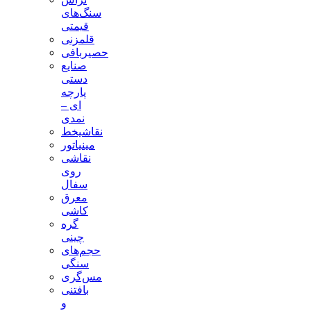
سنگ‌های
قیمتی
قلمزنی
حصیربافی
صنایع
دستی
پارچه
ای –
نمدی
نقاشیخط
مینیاتور
نقاشی
روی
سفال
معرق
کاشی
گره
چینی
حجم‌های
سنگی
مس‌گری
بافتنی‌
و