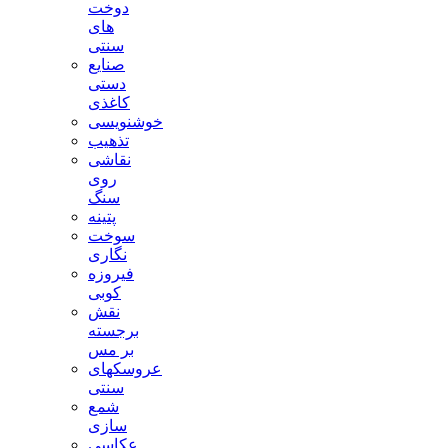
دوخت
های
سنتی
صنایع
دستی
کاغذی
خوشنویسی
تذهیب
نقاشی
روی
سنگ
پتینه
سوخت
نگاری
فیروزه
کوبی
نقش
برجسته
بر مس
عروسکهای
سنتی
شمع
سازی
عکاسی