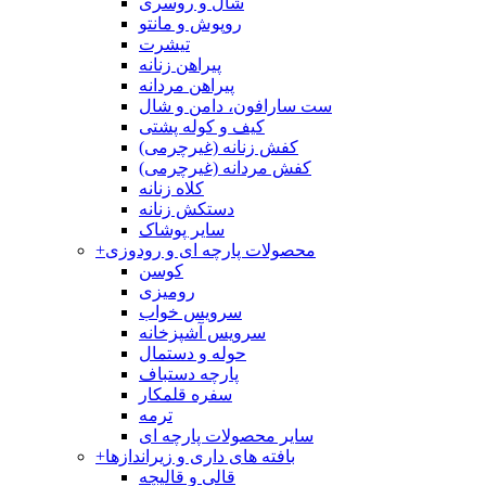
شال و روسری
روپوش و مانتو
تیشرت
پیراهن زنانه
پیراهن مردانه
ست سارافون، دامن و شال
کیف و کوله پشتی
کفش زنانه (غیرچرمی)
کفش مردانه (غیرچرمی)
کلاه زنانه
دستکش زنانه
سایر پوشاک
محصولات پارچه ای و رودوزی
+
کوسن
رومیزی
سرویس خواب
سرویس آشپزخانه
حوله و دستمال
پارچه دستباف
سفره قلمکار
ترمه
سایر محصولات پارچه ای
بافته های داری و زیراندازها
+
قالی و قالیچه