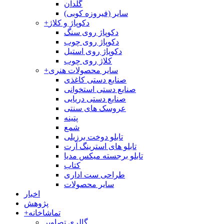
گلدان
سایر (فیروزه کوبی)
دکوپاژ و کلاژ
+
دکوپاژ روی سنگ
دکوپاژ روی چوب
دکوپاژ روی استیل
کلاژ روی چوب
سایر محصولات هنری
+
صنایع دستی کاغذی
صنایع دستی استخوانی
صنایع دستی دریایی
عروسک های سنتی
پتینه
شمع
تابلو دوخت برزیلی
تابلو های استرینگ آرت
تابلو برجسته میکس مدیا
کتاب
طراحی ست اداری
سایر محصولات
اخبار
پژوهش
تماشاخانه
+
گالری تصاویر