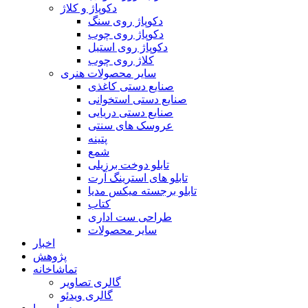
دکوپاژ و کلاژ
دکوپاژ روی سنگ
دکوپاژ روی چوب
دکوپاژ روی استیل
کلاژ روی چوب
سایر محصولات هنری
صنایع دستی کاغذی
صنایع دستی استخوانی
صنایع دستی دریایی
عروسک های سنتی
پتینه
شمع
تابلو دوخت برزیلی
تابلو های استرینگ آرت
تابلو برجسته میکس مدیا
کتاب
طراحی ست اداری
سایر محصولات
اخبار
پژوهش
تماشاخانه
گالری تصاویر
گالری ویدئو