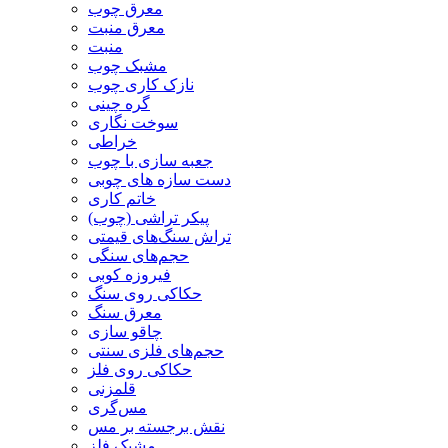
معرق چوب
معرق منبت
منبت
مشبک چوب
نازک کاری چوب
گره چینی
سوخت نگاری
خراطی
جعبه سازی با چوب
دست سازه های چوبی
خاتم کاری
پیکر تراشی (چوب)
تراش سنگ‌های قیمتی
حجم‌های سنگی
فیروزه کوبی
حکاکی روی سنگ
معرق سنگ
چاقو سازی
حجم‌های فلزی سنتی
حکاکی روی فلز
قلمزنی
مس‌گری
نقش برجسته بر مس
مشبک فلز