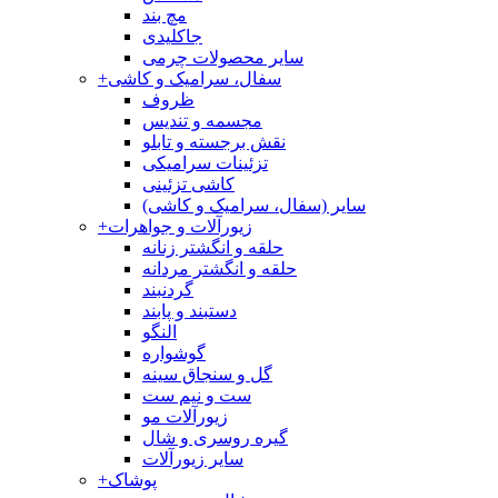
مچ بند
جاکلیدی
سایر محصولات چرمی
سفال، سرامیک و کاشی
+
ظروف
مجسمه و تندیس
نقش برجسته و تابلو
تزئینات سرامیکی
کاشی تزئینی
سایر (سفال، سرامیک و کاشی)
زیورآلات و جواهرات
+
حلقه و انگشتر زنانه
حلقه و انگشتر مردانه
گردنبند
دستبند و پابند
النگو
گوشواره
گل و سنجاق سینه
ست و نیم ست
زیورآلات مو
گیره روسری و شال
سایر زیورآلات
پوشاک
+