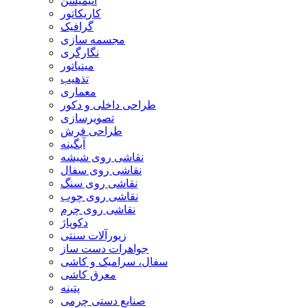
انیمیشن
کاریکاتور
گرافیک
مجسمه سازی
نگارگری
مینیاتور
تذهیب
معماری
طراحی داخلی و دکور
تصویرسازی
طراحی فرش
آبگینه
نقاشی روی شیشه
نقاشی روی سفال
نقاشی روی سنگ
نقاشی روی چوب
نقاشی روی چرم
دکوپاژ
زیورآلات سنتی
جواهرات دست ساز
سفال، سرامیک و کاشی
معرق کاشی
پتینه
صنایع دستی چرمی