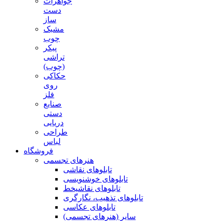
جواهرات
دست
ساز
مشبک
چوب
پیکر
تراشی
(چوب)
حکاکی
روی
فلز
صنایع
دستی
دریایی
طراحی
لباس
فروشگاه
هنرهای تجسمی
تابلوهای نقاشی
تابلوهای خوشنویسی
تابلوهای نقاشیخط
تابلوهای تذهیب، نگارگری
تابلوهای عکاسی
سایر (هنرهای تجسمی)