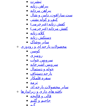
تیشرت
پیراهن زنانه
پیراهن مردانه
ست سارافون، دامن و شال
کیف و کوله پشتی
کفش زنانه (غیرچرمی)
کفش مردانه (غیرچرمی)
کلاه زنانه
دستکش زنانه
سایر پوشاک
محصولات پارچه ای و رودوزی
کوسن
رومیزی
سرویس خواب
سرویس آشپزخانه
حوله و دستمال
پارچه دستباف
سفره قلمکار
ترمه
سایر محصولات پارچه ای
بافته های داری و زیراندازها
قالی و قالیچه
جاجیم و گلیم
گبه