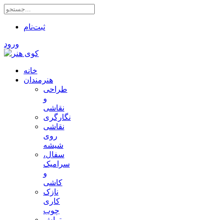
ثبت‌نام
ورود
خانه
هنرمندان
طراحی
و
نقاشی
نگارگری
نقاشی
روی
شیشه
سفال،
سرامیک
و
کاشی
نازک
کاری
چوب
تراش