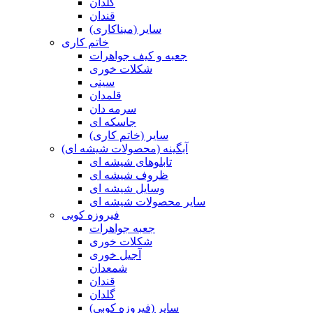
گلدان
قندان
سایر (میناکاری)
خاتم کاری
جعبه و کیف جواهرات
شکلات خوری
سینی
قلمدان
سرمه دان
جاسکه ای
سایر (خاتم کاری)
آبگینه (محصولات شیشه ای)
تابلوهای شیشه ای
ظروف شیشه ای
وسایل شیشه ای
سایر محصولات شیشه ای
فیروزه کوبی
جعبه جواهرات
شکلات خوری
آجیل خوری
شمعدان
قندان
گلدان
سایر (فیروزه کوبی)