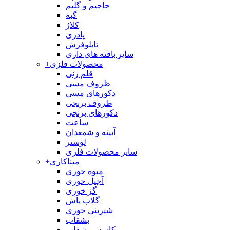
جاجیم و گلیم
گبه
کلاژ
پادری
تابلوفرش
سایر بافته های داری
محصولات فلزی
+
قلم زنی
ظروف مسی
دکورهای مسی
ظروف برنجی
دکورهای برنجی
ساعت
آیینه و شمعدان
لوستر
سایر محصولات فلزی
میناکاری
+
میوه خوری
آجیل خوری
گز خوری
گلاب پاش
شیرینی خوری
بشقاب
کاسه و بشقاب