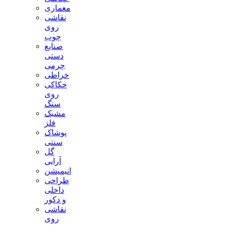
معماری
نقاشی
روی
چوب
صنایع
دستی
چرمی
خراطی
حکاکی
روی
سنگ
مشبک
فلز
پوشاک
سنتی
گل
آرایی
انیمیشن
طراحی
داخلی
و دکور
نقاشی
روی