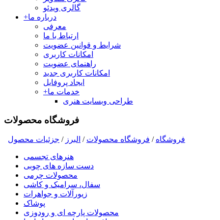
گالری ویدئو
درباره ما
+
معرفی
ارتباط با ما
شرایط و قوانین عضویت
امکانات کاربری
راهنمای عضویت
امکانات کاربری جدید
ایجاد پروفایل
خدمات ما
+
طراحی وبسایت هنری
فروشگاه محصولات
فروشگاه
/
فروشگاه محصولات
/
البرز
/
جزئیات محصول
هنرهای تجسمی
دست سازه های چوبی
محصولات چرمی
سفال، سرامیک و کاشی
زیورآلات و جواهرات
پوشاک
محصولات پارچه ای و رودوزی