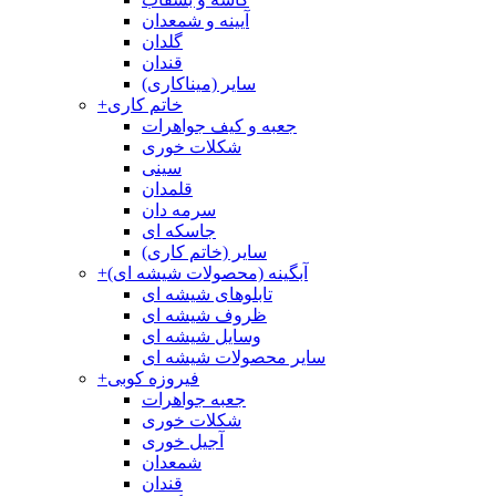
آیینه و شمعدان
گلدان
قندان
سایر (میناکاری)
خاتم کاری
+
جعبه و کیف جواهرات
شکلات خوری
سینی
قلمدان
سرمه دان
جاسکه ای
سایر (خاتم کاری)
آبگینه (محصولات شیشه ای)
+
تابلوهای شیشه ای
ظروف شیشه ای
وسایل شیشه ای
سایر محصولات شیشه ای
فیروزه کوبی
+
جعبه جواهرات
شکلات خوری
آجیل خوری
شمعدان
قندان