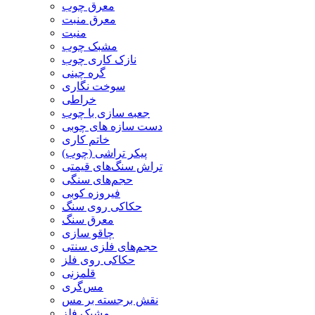
معرق چوب
معرق منبت
منبت
مشبک چوب
نازک کاری چوب
گره چینی
سوخت نگاری
خراطی
جعبه سازی با چوب
دست سازه های چوبی
خاتم کاری
پیکر تراشی (چوب)
تراش سنگ‌های قیمتی
حجم‌های سنگی
فیروزه کوبی
حکاکی روی سنگ
معرق سنگ
چاقو سازی
حجم‌های فلزی سنتی
حکاکی روی فلز
قلمزنی
مس‌گری
نقش برجسته بر مس
مشبک فلز