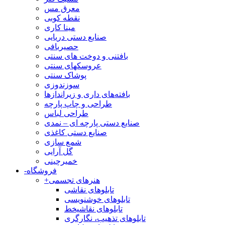
معرق مس
نقطه کوبی
مینا کاری
صنایع دستی دریایی
حصیربافی
بافتنی‌ و دوخت های سنتی
عروسکهای سنتی
پوشاک سنتی
سوزندوزی
بافته‌های داری و زیراندازها
طراحی و چاپ پارچه
طراحی لباس
صنایع دستی پارچه ای – نمدی
صنایع دستی کاغذی
شمع سازی
گل آرایی
خمیرچینی
فروشگاه
-
هنرهای تجسمی
+
تابلوهای نقاشی
تابلوهای خوشنویسی
تابلوهای نقاشیخط
تابلوهای تذهیب، نگارگری