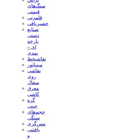
سنگ‌های
قیمتی
قلمزنی
حصیربافی
صنایع
دستی
پارچه
ای –
نمدی
نقاشیخط
مینیاتور
نقاشی
روی
سفال
معرق
کاشی
گره
چینی
حجم‌های
سنگی
مس‌گری
بافتنی‌
و