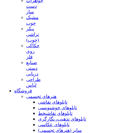
جواهرات
دست
ساز
مشبک
چوب
پیکر
تراشی
(چوب)
حکاکی
روی
فلز
صنایع
دستی
دریایی
طراحی
لباس
فروشگاه
هنرهای تجسمی
تابلوهای نقاشی
تابلوهای خوشنویسی
تابلوهای نقاشیخط
تابلوهای تذهیب، نگارگری
تابلوهای عکاسی
سایر (هنرهای تجسمی)