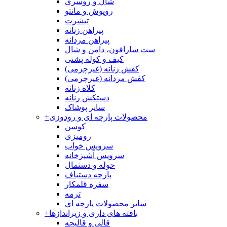
شال و روسری
روپوش و مانتو
تیشرت
پیراهن زنانه
پیراهن مردانه
ست سارافون، دامن و شال
کیف و کوله پشتی
کفش زنانه (غیرچرمی)
کفش مردانه (غیرچرمی)
کلاه زنانه
دستکش زنانه
سایر پوشاک
محصولات پارچه ای و رودوزی
+
کوسن
رومیزی
سرویس خواب
سرویس آشپزخانه
حوله و دستمال
پارچه دستباف
سفره قلمکار
ترمه
سایر محصولات پارچه ای
بافته های داری و زیراندازها
+
قالی و قالیچه