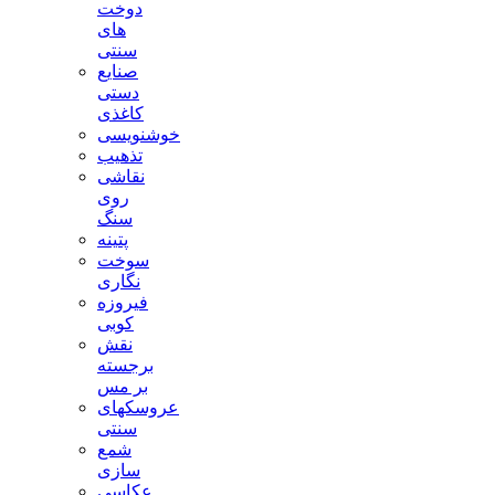
دوخت
های
سنتی
صنایع
دستی
کاغذی
خوشنویسی
تذهیب
نقاشی
روی
سنگ
پتینه
سوخت
نگاری
فیروزه
کوبی
نقش
برجسته
بر مس
عروسکهای
سنتی
شمع
سازی
عکاسی