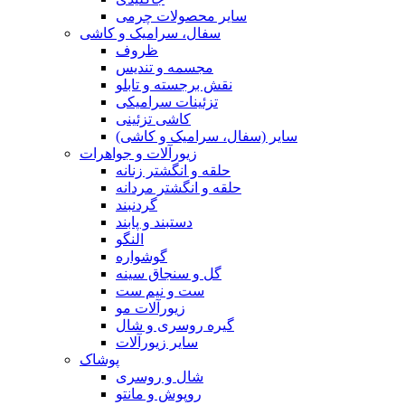
سایر محصولات چرمی
سفال، سرامیک و کاشی
ظروف
مجسمه و تندیس
نقش برجسته و تابلو
تزئینات سرامیکی
کاشی تزئینی
سایر (سفال، سرامیک و کاشی)
زیورآلات و جواهرات
حلقه و انگشتر زنانه
حلقه و انگشتر مردانه
گردنبند
دستبند و پابند
النگو
گوشواره
گل و سنجاق سینه
ست و نیم ست
زیورآلات مو
گیره روسری و شال
سایر زیورآلات
پوشاک
شال و روسری
روپوش و مانتو