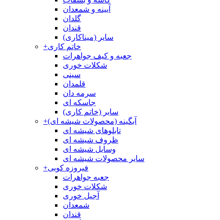
آیینه و شمعدان
گلدان
قندان
سایر (میناکاری)
خاتم کاری
+
جعبه و کیف جواهرات
شکلات خوری
سینی
قلمدان
سرمه دان
جاسکه ای
سایر (خاتم کاری)
آبگینه (محصولات شیشه ای)
+
تابلوهای شیشه ای
ظروف شیشه ای
وسایل شیشه ای
سایر محصولات شیشه ای
فیروزه کوبی
+
جعبه جواهرات
شکلات خوری
آجیل خوری
شمعدان
قندان