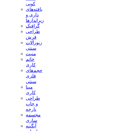
کوبی
بافته‌های
داری و
زیراندازها
گرافیک
طراحی
فرش
زیورآلات
سنتی
منبت
خاتم
کاری
حجم‌های
فلزی
سنتی
مینا
کاری
طراحی
و چاپ
پارچه
مجسمه
سازی
آبگینه