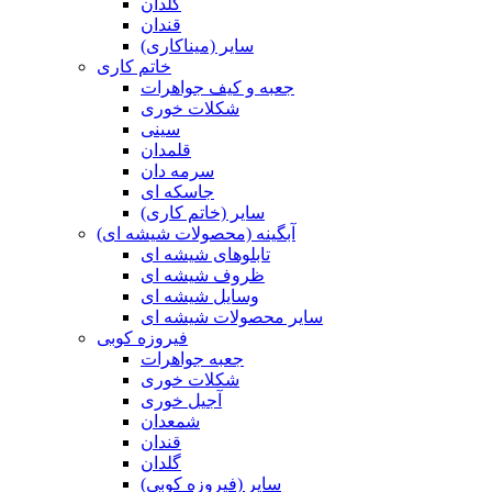
گلدان
قندان
سایر (میناکاری)
خاتم کاری
جعبه و کیف جواهرات
شکلات خوری
سینی
قلمدان
سرمه دان
جاسکه ای
سایر (خاتم کاری)
آبگینه (محصولات شیشه ای)
تابلوهای شیشه ای
ظروف شیشه ای
وسایل شیشه ای
سایر محصولات شیشه ای
فیروزه کوبی
جعبه جواهرات
شکلات خوری
آجیل خوری
شمعدان
قندان
گلدان
سایر (فیروزه کوبی)