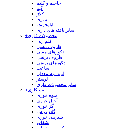
جاجیم و گلیم
گبه
کلاژ
پادری
تابلوفرش
سایر بافته های داری
محصولات فلزی
+
قلم زنی
ظروف مسی
دکورهای مسی
ظروف برنجی
دکورهای برنجی
ساعت
آیینه و شمعدان
لوستر
سایر محصولات فلزی
میناکاری
+
میوه خوری
آجیل خوری
گز خوری
گلاب پاش
شیرینی خوری
بشقاب
کاسه و بشقاب