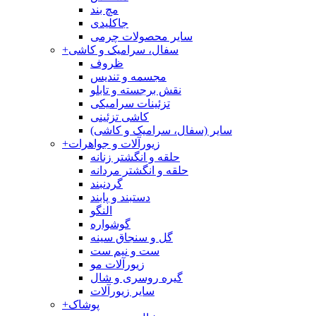
مچ بند
جاکلیدی
سایر محصولات چرمی
سفال، سرامیک و کاشی
+
ظروف
مجسمه و تندیس
نقش برجسته و تابلو
تزئینات سرامیکی
کاشی تزئینی
سایر (سفال، سرامیک و کاشی)
زیورآلات و جواهرات
+
حلقه و انگشتر زنانه
حلقه و انگشتر مردانه
گردنبند
دستبند و پابند
النگو
گوشواره
گل و سنجاق سینه
ست و نیم ست
زیورآلات مو
گیره روسری و شال
سایر زیورآلات
پوشاک
+