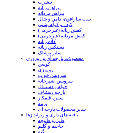
تیشرت
پیراهن زنانه
پیراهن مردانه
ست سارافون، دامن و شال
کیف و کوله پشتی
کفش زنانه (غیرچرمی)
کفش مردانه (غیرچرمی)
کلاه زنانه
دستکش زنانه
سایر پوشاک
محصولات پارچه ای و رودوزی
کوسن
رومیزی
سرویس خواب
سرویس آشپزخانه
حوله و دستمال
پارچه دستباف
سفره قلمکار
ترمه
سایر محصولات پارچه ای
بافته های داری و زیراندازها
قالی و قالیچه
جاجیم و گلیم
گبه