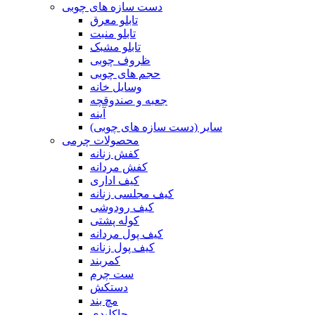
دست سازه های چوبی
تابلو معرق
تابلو منبت
تابلو مشبک
ظروف چوبی
حجم های چوبی
وسایل خانه
جعبه و صندوقچه
آینه
سایر (دست سازه های چوبی)
محصولات چرمی
کفش زنانه
کفش مردانه
کیف اداری
کیف مجلسی زنانه
کیف رودوشی
کوله پشتی
کیف پول مردانه
کیف پول زنانه
کمربند
ست چرم
دستکش
مچ بند
جاکلیدی