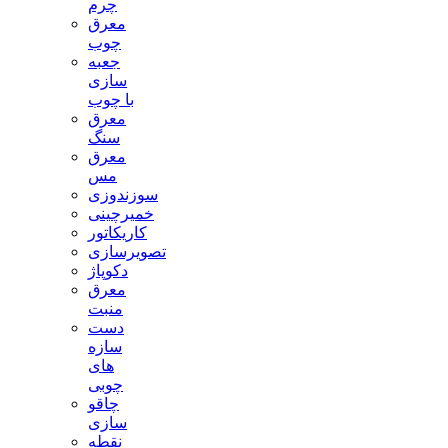
چرم
معرق
چوب
جعبه
سازی
با چوب
معرق
سنگ
معرق
مس
سوزندوزی
خمیرچینی
کاریکاتور
تصویرسازی
دکوپاژ
معرق
منبت
دست
سازه
های
چوبی
چاقو
سازی
نقطه