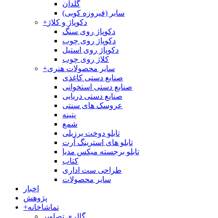
گلدان
سایر (فیروزه کوبی)
دکوپاژ و کلاژ
+
دکوپاژ روی سنگ
دکوپاژ روی چوب
دکوپاژ روی استیل
کلاژ روی چوب
سایر محصولات هنری
+
صنایع دستی کاغذی
صنایع دستی استخوانی
صنایع دستی دریایی
عروسک های سنتی
پتینه
شمع
تابلو دوخت برزیلی
تابلو های استرینگ آرت
تابلو برجسته میکس مدیا
کتاب
طراحی ست اداری
سایر محصولات
اخبار
پژوهش
تماشاخانه
+
گالری تصاویر