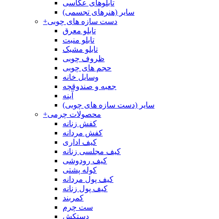
تابلوهای عکاسی
سایر (هنرهای تجسمی)
دست سازه های چوبی
+
تابلو معرق
تابلو منبت
تابلو مشبک
ظروف چوبی
حجم های چوبی
وسایل خانه
جعبه و صندوقچه
آینه
سایر (دست سازه های چوبی)
محصولات چرمی
+
کفش زنانه
کفش مردانه
کیف اداری
کیف مجلسی زنانه
کیف رودوشی
کوله پشتی
کیف پول مردانه
کیف پول زنانه
کمربند
ست چرم
دستکش