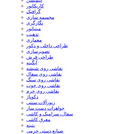
انیمیشن
کاریکاتور
گرافیک
مجسمه سازی
نگارگری
مینیاتور
تذهیب
معماری
طراحی داخلی و دکور
تصویرسازی
طراحی فرش
آبگینه
نقاشی روی شیشه
نقاشی روی سفال
نقاشی روی سنگ
نقاشی روی چوب
نقاشی روی چرم
دکوپاژ
زیورآلات سنتی
جواهرات دست ساز
سفال، سرامیک و کاشی
معرق کاشی
پتینه
صنایع دستی چرمی