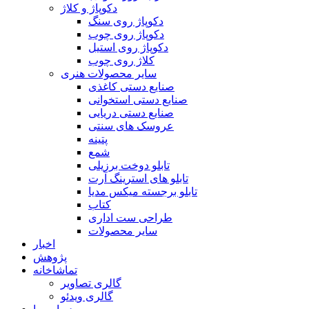
دکوپاژ و کلاژ
دکوپاژ روی سنگ
دکوپاژ روی چوب
دکوپاژ روی استیل
کلاژ روی چوب
سایر محصولات هنری
صنایع دستی کاغذی
صنایع دستی استخوانی
صنایع دستی دریایی
عروسک های سنتی
پتینه
شمع
تابلو دوخت برزیلی
تابلو های استرینگ آرت
تابلو برجسته میکس مدیا
کتاب
طراحی ست اداری
سایر محصولات
اخبار
پژوهش
تماشاخانه
گالری تصاویر
گالری ویدئو