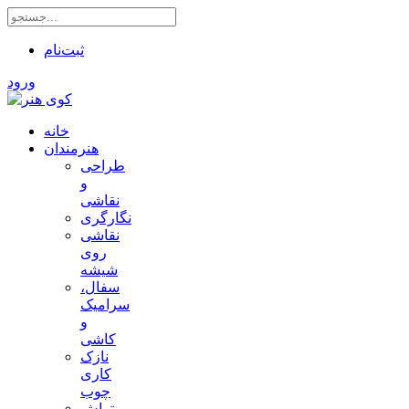
ثبت‌نام
ورود
خانه
هنرمندان
طراحی
و
نقاشی
نگارگری
نقاشی
روی
شیشه
سفال،
سرامیک
و
کاشی
نازک
کاری
چوب
تراش