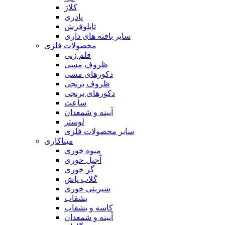
کلاژ
پادری
تابلوفرش
سایر بافته های داری
محصولات فلزی
قلم زنی
ظروف مسی
دکورهای مسی
ظروف برنجی
دکورهای برنجی
ساعت
آیینه و شمعدان
لوستر
سایر محصولات فلزی
میناکاری
میوه خوری
آجیل خوری
گز خوری
گلاب پاش
شیرینی خوری
بشقاب
کاسه و بشقاب
آیینه و شمعدان