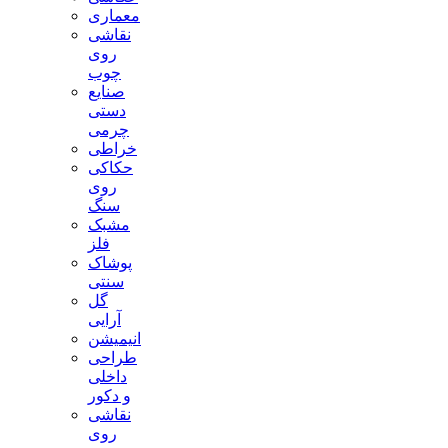
معماری
نقاشی
روی
چوب
صنایع
دستی
چرمی
خراطی
حکاکی
روی
سنگ
مشبک
فلز
پوشاک
سنتی
گل
آرایی
انیمیشن
طراحی
داخلی
و دکور
نقاشی
روی