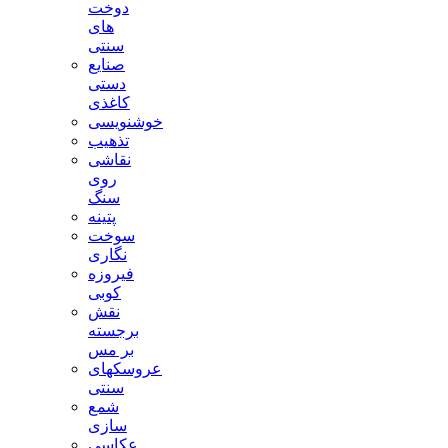
دوخت
های
سنتی
صنایع
دستی
کاغذی
خوشنویسی
تذهیب
نقاشی
روی
سنگ
پتینه
سوخت
نگاری
فیروزه
کوبی
نقش
برجسته
بر مس
عروسکهای
سنتی
شمع
سازی
عکاسی