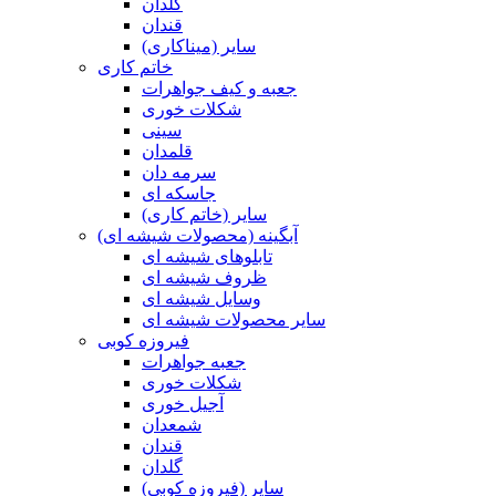
گلدان
قندان
سایر (میناکاری)
خاتم کاری
جعبه و کیف جواهرات
شکلات خوری
سینی
قلمدان
سرمه دان
جاسکه ای
سایر (خاتم کاری)
آبگینه (محصولات شیشه ای)
تابلوهای شیشه ای
ظروف شیشه ای
وسایل شیشه ای
سایر محصولات شیشه ای
فیروزه کوبی
جعبه جواهرات
شکلات خوری
آجیل خوری
شمعدان
قندان
گلدان
سایر (فیروزه کوبی)