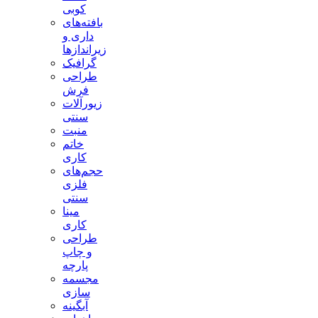
کوبی
بافته‌های
داری و
زیراندازها
گرافیک
طراحی
فرش
زیورآلات
سنتی
منبت
خاتم
کاری
حجم‌های
فلزی
سنتی
مینا
کاری
طراحی
و چاپ
پارچه
مجسمه
سازی
آبگینه