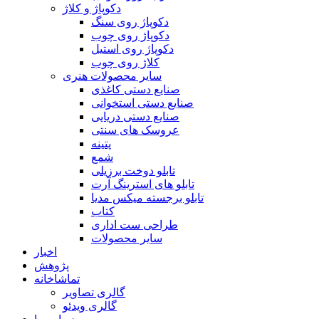
دکوپاژ و کلاژ
دکوپاژ روی سنگ
دکوپاژ روی چوب
دکوپاژ روی استیل
کلاژ روی چوب
سایر محصولات هنری
صنایع دستی کاغذی
صنایع دستی استخوانی
صنایع دستی دریایی
عروسک های سنتی
پتینه
شمع
تابلو دوخت برزیلی
تابلو های استرینگ آرت
تابلو برجسته میکس مدیا
کتاب
طراحی ست اداری
سایر محصولات
اخبار
پژوهش
تماشاخانه
گالری تصاویر
گالری ویدئو