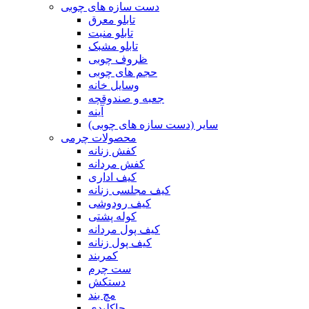
دست سازه های چوبی
تابلو معرق
تابلو منبت
تابلو مشبک
ظروف چوبی
حجم های چوبی
وسایل خانه
جعبه و صندوقچه
آینه
سایر (دست سازه های چوبی)
محصولات چرمی
کفش زنانه
کفش مردانه
کیف اداری
کیف مجلسی زنانه
کیف رودوشی
کوله پشتی
کیف پول مردانه
کیف پول زنانه
کمربند
ست چرم
دستکش
مچ بند
جاکلیدی