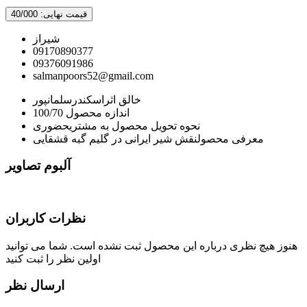
قیمت نهایی:
40/000
شیراز
09170890377
09376091986
salmanpoors52@gmail.com
خالق اثر
اسکندرسلمانپور
اندازه محصول
100/70
نحوه تحویل محصول به مشتری
حضوری
معرفی محصول
نقش شیر ایرانی در گلیم گبه قشقایی
آلبوم تصاویر
نظرات کاربران
هنوز هیچ نظری درباره این محصول ثبت نشده است. شما می توانید
اولین نظر را ثبت کنید
ارسال نظر