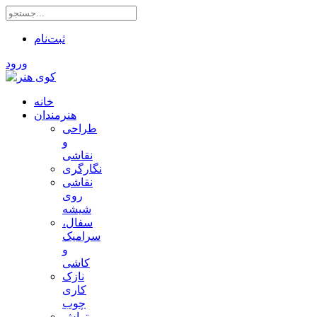
ثبت‌نام
ورود
خانه
هنرمندان
طراحی
و
نقاشی
نگارگری
نقاشی
روی
شیشه
سفال،
سرامیک
و
کاشی
نازک
کاری
چوب
تراش