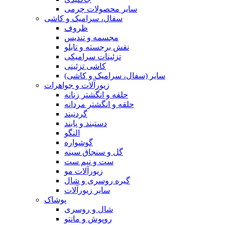
سایر محصولات چرمی
سفال، سرامیک و کاشی
ظروف
مجسمه و تندیس
نقش برجسته و تابلو
تزئینات سرامیکی
کاشی تزئینی
سایر (سفال، سرامیک و کاشی)
زیورآلات و جواهرات
حلقه و انگشتر زنانه
حلقه و انگشتر مردانه
گردنبند
دستبند و پابند
النگو
گوشواره
گل و سنجاق سینه
ست و نیم ست
زیورآلات مو
گیره روسری و شال
سایر زیورآلات
پوشاک
شال و روسری
روپوش و مانتو