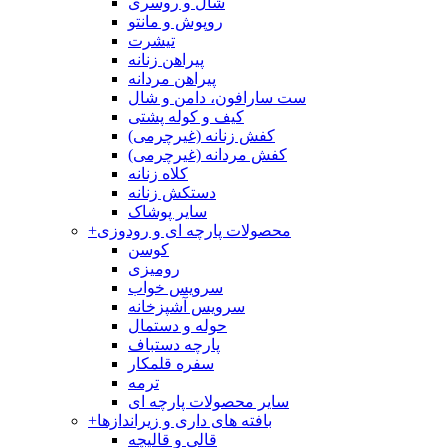
شال و روسری
روپوش و مانتو
تیشرت
پیراهن زنانه
پیراهن مردانه
ست سارافون، دامن و شال
کیف و کوله پشتی
کفش زنانه (غیرچرمی)
کفش مردانه (غیرچرمی)
کلاه زنانه
دستکش زنانه
سایر پوشاک
محصولات پارچه ای و رودوزی
+
کوسن
رومیزی
سرویس خواب
سرویس آشپزخانه
حوله و دستمال
پارچه دستباف
سفره قلمکار
ترمه
سایر محصولات پارچه ای
بافته های داری و زیراندازها
+
قالی و قالیچه