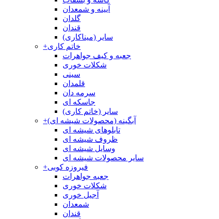
آیینه و شمعدان
گلدان
قندان
سایر (میناکاری)
خاتم کاری
+
جعبه و کیف جواهرات
شکلات خوری
سینی
قلمدان
سرمه دان
جاسکه ای
سایر (خاتم کاری)
آبگینه (محصولات شیشه ای)
+
تابلوهای شیشه ای
ظروف شیشه ای
وسایل شیشه ای
سایر محصولات شیشه ای
فیروزه کوبی
+
جعبه جواهرات
شکلات خوری
آجیل خوری
شمعدان
قندان