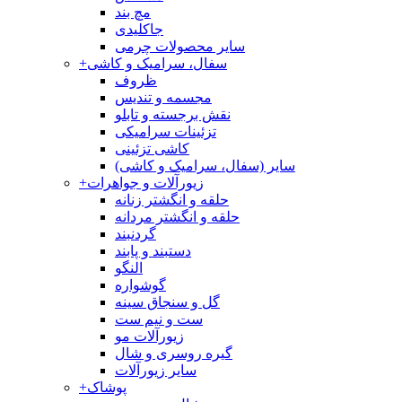
مچ بند
جاکلیدی
سایر محصولات چرمی
سفال، سرامیک و کاشی
+
ظروف
مجسمه و تندیس
نقش برجسته و تابلو
تزئینات سرامیکی
کاشی تزئینی
سایر (سفال، سرامیک و کاشی)
زیورآلات و جواهرات
+
حلقه و انگشتر زنانه
حلقه و انگشتر مردانه
گردنبند
دستبند و پابند
النگو
گوشواره
گل و سنجاق سینه
ست و نیم ست
زیورآلات مو
گیره روسری و شال
سایر زیورآلات
پوشاک
+