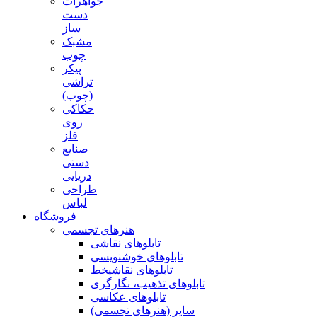
جواهرات
دست
ساز
مشبک
چوب
پیکر
تراشی
(چوب)
حکاکی
روی
فلز
صنایع
دستی
دریایی
طراحی
لباس
فروشگاه
هنرهای تجسمی
تابلوهای نقاشی
تابلوهای خوشنویسی
تابلوهای نقاشیخط
تابلوهای تذهیب، نگارگری
تابلوهای عکاسی
سایر (هنرهای تجسمی)