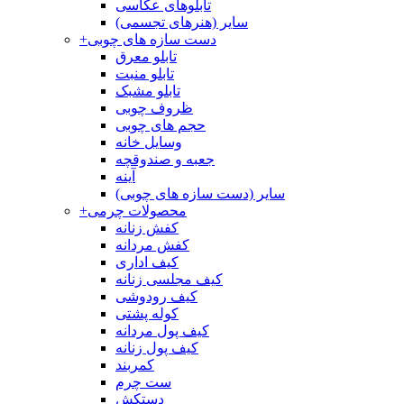
تابلوهای عکاسی
سایر (هنرهای تجسمی)
دست سازه های چوبی
+
تابلو معرق
تابلو منبت
تابلو مشبک
ظروف چوبی
حجم های چوبی
وسایل خانه
جعبه و صندوقچه
آینه
سایر (دست سازه های چوبی)
محصولات چرمی
+
کفش زنانه
کفش مردانه
کیف اداری
کیف مجلسی زنانه
کیف رودوشی
کوله پشتی
کیف پول مردانه
کیف پول زنانه
کمربند
ست چرم
دستکش