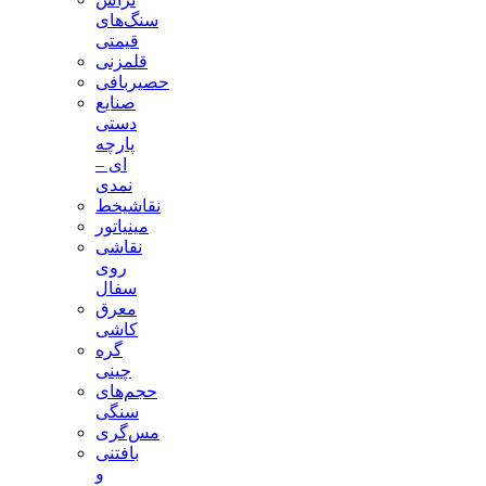
سنگ‌های
قیمتی
قلمزنی
حصیربافی
صنایع
دستی
پارچه
ای –
نمدی
نقاشیخط
مینیاتور
نقاشی
روی
سفال
معرق
کاشی
گره
چینی
حجم‌های
سنگی
مس‌گری
بافتنی‌
و