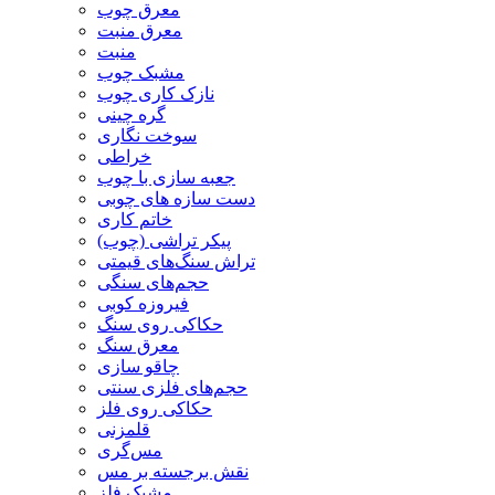
معرق چوب
معرق منبت
منبت
مشبک چوب
نازک کاری چوب
گره چینی
سوخت نگاری
خراطی
جعبه سازی با چوب
دست سازه های چوبی
خاتم کاری
پیکر تراشی (چوب)
تراش سنگ‌های قیمتی
حجم‌های سنگی
فیروزه کوبی
حکاکی روی سنگ
معرق سنگ
چاقو سازی
حجم‌های فلزی سنتی
حکاکی روی فلز
قلمزنی
مس‌گری
نقش برجسته بر مس
مشبک فلز