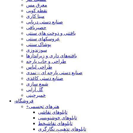
معرق مس
نقطه کوبی
مینا کاری
صنایع دستی دریایی
حصیربافی
بافتنی‌ و دوخت های سنتی
عروسکهای سنتی
پوشاک سنتی
سوزندوزی
بافته‌های داری و زیراندازها
طراحی و چاپ پارچه
طراحی لباس
صنایع دستی پارچه ای – نمدی
صنایع دستی کاغذی
شمع سازی
گل آرایی
خمیرچینی
فروشگاه
-
هنرهای تجسمی
+
تابلوهای نقاشی
تابلوهای خوشنویسی
تابلوهای نقاشیخط
تابلوهای تذهیب، نگارگری