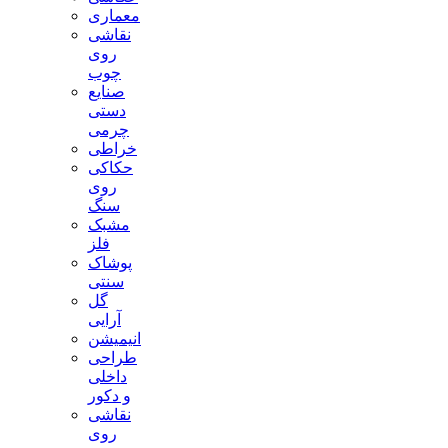
معماری
نقاشی
روی
چوب
صنایع
دستی
چرمی
خراطی
حکاکی
روی
سنگ
مشبک
فلز
پوشاک
سنتی
گل
آرایی
انیمیشن
طراحی
داخلی
و دکور
نقاشی
روی