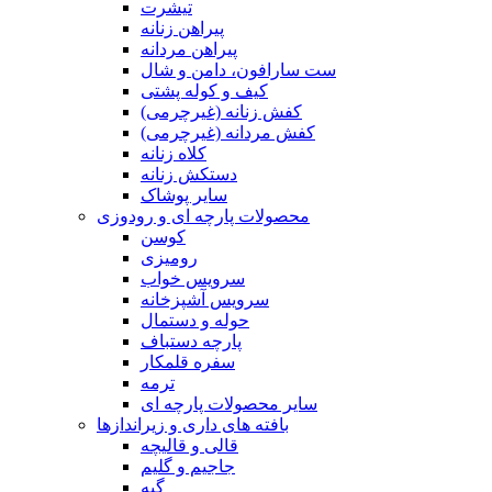
تیشرت
پیراهن زنانه
پیراهن مردانه
ست سارافون، دامن و شال
کیف و کوله پشتی
کفش زنانه (غیرچرمی)
کفش مردانه (غیرچرمی)
کلاه زنانه
دستکش زنانه
سایر پوشاک
محصولات پارچه ای و رودوزی
کوسن
رومیزی
سرویس خواب
سرویس آشپزخانه
حوله و دستمال
پارچه دستباف
سفره قلمکار
ترمه
سایر محصولات پارچه ای
بافته های داری و زیراندازها
قالی و قالیچه
جاجیم و گلیم
گبه