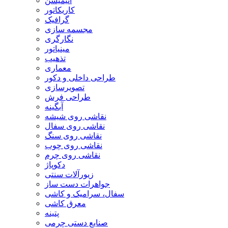
انیمیشن
کاریکاتور
گرافیک
مجسمه سازی
نگارگری
مینیاتور
تذهیب
معماری
طراحی داخلی و دکور
تصویرسازی
طراحی فرش
آبگینه
نقاشی روی شیشه
نقاشی روی سفال
نقاشی روی سنگ
نقاشی روی چوب
نقاشی روی چرم
دکوپاژ
زیورآلات سنتی
جواهرات دست ساز
سفال، سرامیک و کاشی
معرق کاشی
پتینه
صنایع دستی چرمی