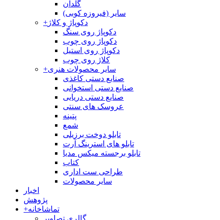
گلدان
سایر (فیروزه کوبی)
دکوپاژ و کلاژ
+
دکوپاژ روی سنگ
دکوپاژ روی چوب
دکوپاژ روی استیل
کلاژ روی چوب
سایر محصولات هنری
+
صنایع دستی کاغذی
صنایع دستی استخوانی
صنایع دستی دریایی
عروسک های سنتی
پتینه
شمع
تابلو دوخت برزیلی
تابلو های استرینگ آرت
تابلو برجسته میکس مدیا
کتاب
طراحی ست اداری
سایر محصولات
اخبار
پژوهش
تماشاخانه
+
گالری تصاویر