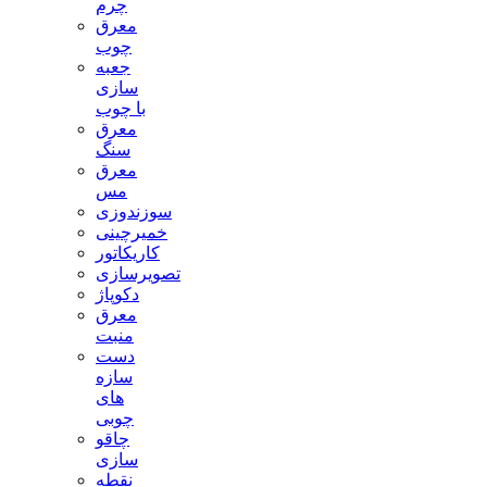
چرم
معرق
چوب
جعبه
سازی
با چوب
معرق
سنگ
معرق
مس
سوزندوزی
خمیرچینی
کاریکاتور
تصویرسازی
دکوپاژ
معرق
منبت
دست
سازه
های
چوبی
چاقو
سازی
نقطه