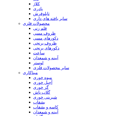
کلاژ
پادری
تابلوفرش
سایر بافته های داری
محصولات فلزی
قلم زنی
ظروف مسی
دکورهای مسی
ظروف برنجی
دکورهای برنجی
ساعت
آیینه و شمعدان
لوستر
سایر محصولات فلزی
میناکاری
میوه خوری
آجیل خوری
گز خوری
گلاب پاش
شیرینی خوری
بشقاب
کاسه و بشقاب
آیینه و شمعدان