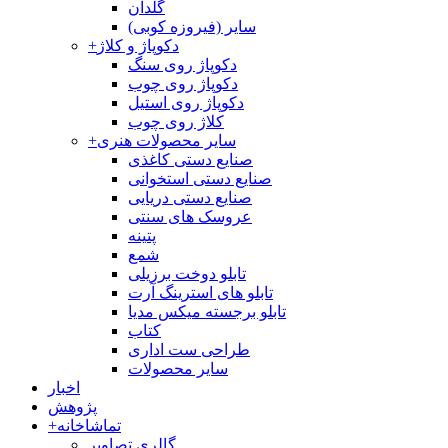
گلدان
سایر (فیروزه کوبی)
دکوپاژ و کلاژ
+
دکوپاژ روی سنگ
دکوپاژ روی چوب
دکوپاژ روی استیل
کلاژ روی چوب
سایر محصولات هنری
+
صنایع دستی کاغذی
صنایع دستی استخوانی
صنایع دستی دریایی
عروسک های سنتی
پتینه
شمع
تابلو دوخت برزیلی
تابلو های استرینگ آرت
تابلو برجسته میکس مدیا
کتاب
طراحی ست اداری
سایر محصولات
اخبار
پژوهش
تماشاخانه
+
گالری تصاویر