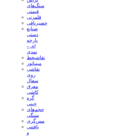
سنگ‌های
قیمتی
قلمزنی
حصیربافی
صنایع
دستی
پارچه
ای –
نمدی
نقاشیخط
مینیاتور
نقاشی
روی
سفال
معرق
کاشی
گره
چینی
حجم‌های
سنگی
مس‌گری
بافتنی‌
و