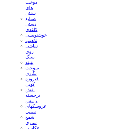
دوخت
های
سنتی
صنایع
دستی
کاغذی
خوشنویسی
تذهیب
نقاشی
روی
سنگ
پتینه
سوخت
نگاری
فیروزه
کوبی
نقش
برجسته
بر مس
عروسکهای
سنتی
شمع
سازی
عکاسی