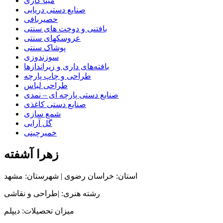
مینا کاری
صنایع دستی دریایی
حصیربافی
بافتنی‌ و دوخت های سنتی
عروسکهای سنتی
پوشاک سنتی
سوزندوزی
بافته‌های داری و زیراندازها
طراحی و چاپ پارچه
طراحی لباس
صنایع دستی پارچه ای – نمدی
صنایع دستی کاغذی
شمع سازی
گل آرایی
خمیرچینی
زهرا آشفته
استان: خراسان رضوی | شهرستان: مشهد
رشته هنری: |طراحی و نقاشی
میزان تحصیلات: دیپلم