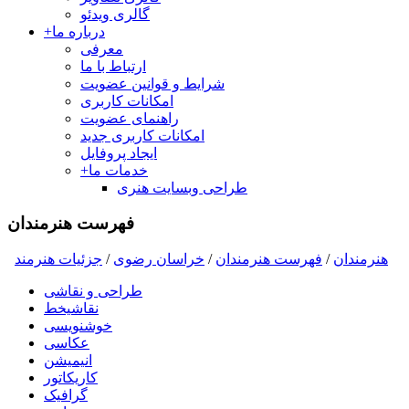
گالری ویدئو
درباره ما
+
معرفی
ارتباط با ما
شرایط و قوانین عضویت
امکانات کاربری
راهنمای عضویت
امکانات کاربری جدید
ایجاد پروفایل
خدمات ما
+
طراحی وبسایت هنری
فهرست هنرمندان
هنرمندان
/
فهرست هنرمندان
/
خراسان رضوی
/
جزئیات هنرمند
طراحی و نقاشی
نقاشیخط
خوشنویسی
عکاسی
انیمیشن
کاریکاتور
گرافیک