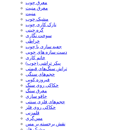
معرق چوب
معرق منبت
منبت
مشبک چوب
نازک کاری چوب
گره چینی
سوخت نگاری
خراطی
جعبه سازی با چوب
دست سازه های چوبی
خاتم کاری
پیکر تراشی (چوب)
تراش سنگ‌های قیمتی
حجم‌های سنگی
فیروزه کوبی
حکاکی روی سنگ
معرق سنگ
چاقو سازی
حجم‌های فلزی سنتی
حکاکی روی فلز
قلمزنی
مس‌گری
نقش برجسته بر مس
مشبک فلز