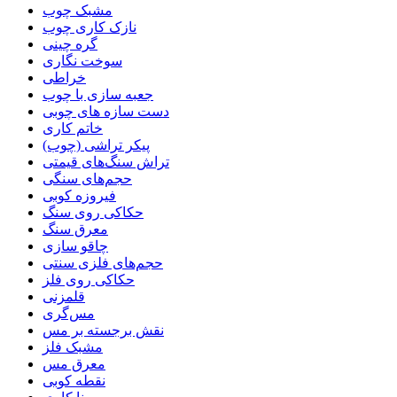
مشبک چوب
نازک کاری چوب
گره چینی
سوخت نگاری
خراطی
جعبه سازی با چوب
دست سازه های چوبی
خاتم کاری
پیکر تراشی (چوب)
تراش سنگ‌های قیمتی
حجم‌های سنگی
فیروزه کوبی
حکاکی روی سنگ
معرق سنگ
چاقو سازی
حجم‌های فلزی سنتی
حکاکی روی فلز
قلمزنی
مس‌گری
نقش برجسته بر مس
مشبک فلز
معرق مس
نقطه کوبی