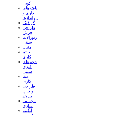
کوبی
بافته‌های
داری و
زیراندازها
گرافیک
طراحی
فرش
زیورآلات
سنتی
منبت
خاتم
کاری
حجم‌های
فلزی
سنتی
مینا
کاری
طراحی
و چاپ
پارچه
مجسمه
سازی
آبگینه