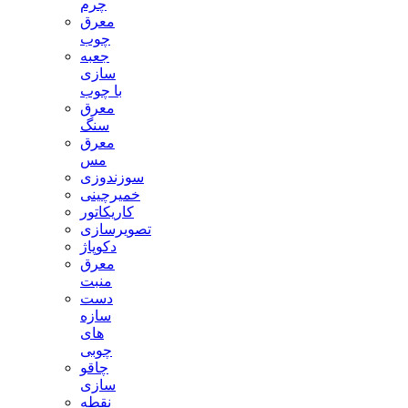
چرم
معرق
چوب
جعبه
سازی
با چوب
معرق
سنگ
معرق
مس
سوزندوزی
خمیرچینی
کاریکاتور
تصویرسازی
دکوپاژ
معرق
منبت
دست
سازه
های
چوبی
چاقو
سازی
نقطه