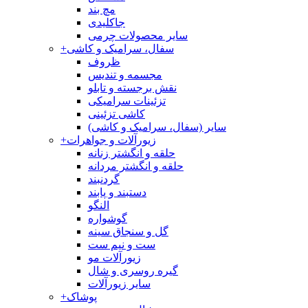
مچ بند
جاکلیدی
سایر محصولات چرمی
سفال، سرامیک و کاشی
+
ظروف
مجسمه و تندیس
نقش برجسته و تابلو
تزئینات سرامیکی
کاشی تزئینی
سایر (سفال، سرامیک و کاشی)
زیورآلات و جواهرات
+
حلقه و انگشتر زنانه
حلقه و انگشتر مردانه
گردنبند
دستبند و پابند
النگو
گوشواره
گل و سنجاق سینه
ست و نیم ست
زیورآلات مو
گیره روسری و شال
سایر زیورآلات
پوشاک
+