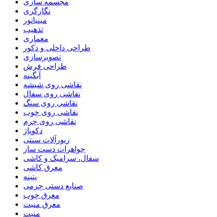
مجسمه سازی
نگارگری
مینیاتور
تذهیب
معماری
طراحی داخلی و دکور
تصویرسازی
طراحی فرش
آبگینه
نقاشی روی شیشه
نقاشی روی سفال
نقاشی روی سنگ
نقاشی روی چوب
نقاشی روی چرم
دکوپاژ
زیورآلات سنتی
جواهرات دست ساز
سفال، سرامیک و کاشی
معرق کاشی
پتینه
صنایع دستی چرمی
معرق چوب
معرق منبت
منبت