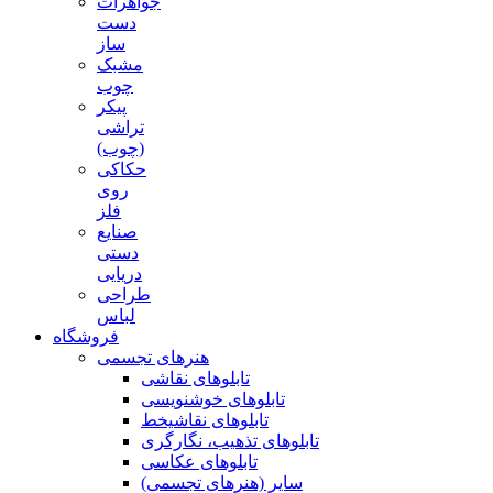
جواهرات
دست
ساز
مشبک
چوب
پیکر
تراشی
(چوب)
حکاکی
روی
فلز
صنایع
دستی
دریایی
طراحی
لباس
فروشگاه
هنرهای تجسمی
تابلوهای نقاشی
تابلوهای خوشنویسی
تابلوهای نقاشیخط
تابلوهای تذهیب، نگارگری
تابلوهای عکاسی
سایر (هنرهای تجسمی)