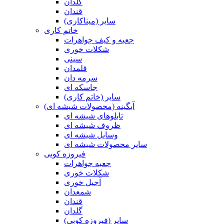
گلدان
قندان
سایر (میناکاری)
خاتم کاری
جعبه و کیف جواهرات
شکلات خوری
سینی
قلمدان
سرمه دان
جاسکه ای
سایر (خاتم کاری)
آبگینه (محصولات شیشه ای)
تابلوهای شیشه ای
ظروف شیشه ای
وسایل شیشه ای
سایر محصولات شیشه ای
فیروزه کوبی
جعبه جواهرات
شکلات خوری
آجیل خوری
شمعدان
قندان
گلدان
سایر (فیروزه کوبی)