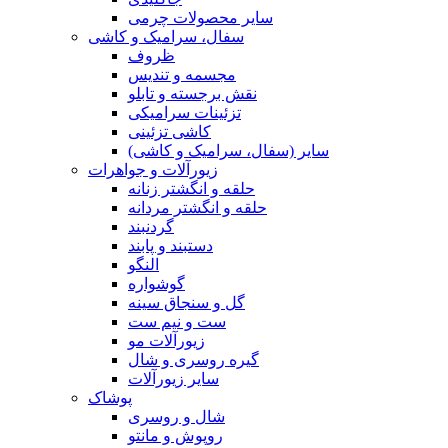
سایر محصولات چرمی
سفال، سرامیک و کاشی
ظروف
مجسمه و تندیس
نقش برجسته و تابلو
تزئینات سرامیکی
کاشی تزئینی
سایر (سفال، سرامیک و کاشی)
زیورآلات و جواهرات
حلقه و انگشتر زنانه
حلقه و انگشتر مردانه
گردنبند
دستبند و پابند
النگو
گوشواره
گل و سنجاق سینه
ست و نیم ست
زیورآلات مو
گیره روسری و شال
سایر زیورآلات
پوشاک
شال و روسری
روپوش و مانتو