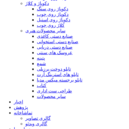
دکوپاژ و کلاژ
دکوپاژ روی سنگ
دکوپاژ روی چوب
دکوپاژ روی استیل
کلاژ روی چوب
سایر محصولات هنری
صنایع دستی کاغذی
صنایع دستی استخوانی
صنایع دستی دریایی
عروسک های سنتی
پتینه
شمع
تابلو دوخت برزیلی
تابلو های استرینگ آرت
تابلو برجسته میکس مدیا
کتاب
طراحی ست اداری
سایر محصولات
اخبار
پژوهش
تماشاخانه
گالری تصاویر
گالری ویدئو