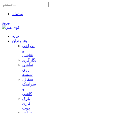
ثبت‌نام
ورود
خانه
هنرمندان
طراحی
و
نقاشی
نگارگری
نقاشی
روی
شیشه
سفال،
سرامیک
و
کاشی
نازک
کاری
چوب
تراش