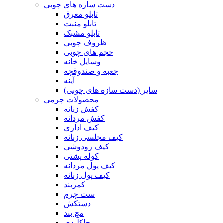
دست سازه های چوبی
تابلو معرق
تابلو منبت
تابلو مشبک
ظروف چوبی
حجم های چوبی
وسایل خانه
جعبه و صندوقچه
آینه
سایر (دست سازه های چوبی)
محصولات چرمی
کفش زنانه
کفش مردانه
کیف اداری
کیف مجلسی زنانه
کیف رودوشی
کوله پشتی
کیف پول مردانه
کیف پول زنانه
کمربند
ست چرم
دستکش
مچ بند
جاکلیدی