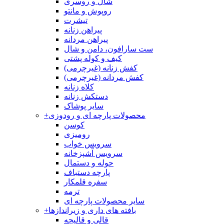
شال و روسری
روپوش و مانتو
تیشرت
پیراهن زنانه
پیراهن مردانه
ست سارافون، دامن و شال
کیف و کوله پشتی
کفش زنانه (غیرچرمی)
کفش مردانه (غیرچرمی)
کلاه زنانه
دستکش زنانه
سایر پوشاک
محصولات پارچه ای و رودوزی
+
کوسن
رومیزی
سرویس خواب
سرویس آشپزخانه
حوله و دستمال
پارچه دستباف
سفره قلمکار
ترمه
سایر محصولات پارچه ای
بافته های داری و زیراندازها
+
قالی و قالیچه