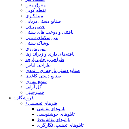
معرق مس
نقطه کوبی
مینا کاری
صنایع دستی دریایی
حصیربافی
بافتنی‌ و دوخت های سنتی
عروسکهای سنتی
پوشاک سنتی
سوزندوزی
بافته‌های داری و زیراندازها
طراحی و چاپ پارچه
طراحی لباس
صنایع دستی پارچه ای – نمدی
صنایع دستی کاغذی
شمع سازی
گل آرایی
خمیرچینی
فروشگاه
+
هنرهای تجسمی
+
تابلوهای نقاشی
تابلوهای خوشنویسی
تابلوهای نقاشیخط
تابلوهای تذهیب، نگارگری