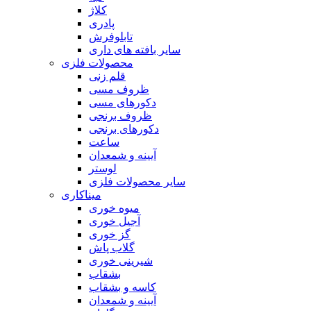
کلاژ
پادری
تابلوفرش
سایر بافته های داری
محصولات فلزی
قلم زنی
ظروف مسی
دکورهای مسی
ظروف برنجی
دکورهای برنجی
ساعت
آیینه و شمعدان
لوستر
سایر محصولات فلزی
میناکاری
میوه خوری
آجیل خوری
گز خوری
گلاب پاش
شیرینی خوری
بشقاب
کاسه و بشقاب
آیینه و شمعدان