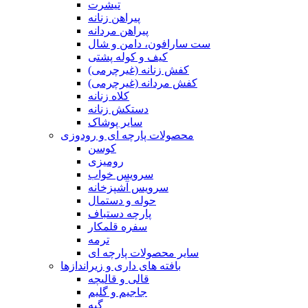
تیشرت
پیراهن زنانه
پیراهن مردانه
ست سارافون، دامن و شال
کیف و کوله پشتی
کفش زنانه (غیرچرمی)
کفش مردانه (غیرچرمی)
کلاه زنانه
دستکش زنانه
سایر پوشاک
محصولات پارچه ای و رودوزی
کوسن
رومیزی
سرویس خواب
سرویس آشپزخانه
حوله و دستمال
پارچه دستباف
سفره قلمکار
ترمه
سایر محصولات پارچه ای
بافته های داری و زیراندازها
قالی و قالیچه
جاجیم و گلیم
گبه