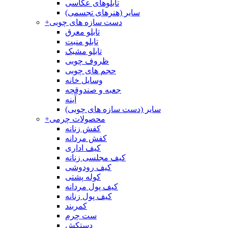
تابلوهای عکاسی
سایر (هنرهای تجسمی)
دست سازه های چوبی
+
تابلو معرق
تابلو منبت
تابلو مشبک
ظروف چوبی
حجم های چوبی
وسایل خانه
جعبه و صندوقچه
آینه
سایر (دست سازه های چوبی)
محصولات چرمی
+
کفش زنانه
کفش مردانه
کیف اداری
کیف مجلسی زنانه
کیف رودوشی
کوله پشتی
کیف پول مردانه
کیف پول زنانه
کمربند
ست چرم
دستکش