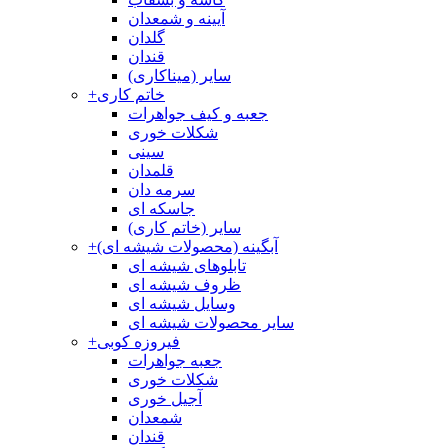
آیینه و شمعدان
گلدان
قندان
سایر (میناکاری)
خاتم کاری
+
جعبه و کیف جواهرات
شکلات خوری
سینی
قلمدان
سرمه دان
جاسکه ای
سایر (خاتم کاری)
آبگینه (محصولات شیشه ای)
+
تابلوهای شیشه ای
ظروف شیشه ای
وسایل شیشه ای
سایر محصولات شیشه ای
فیروزه کوبی
+
جعبه جواهرات
شکلات خوری
آجیل خوری
شمعدان
قندان