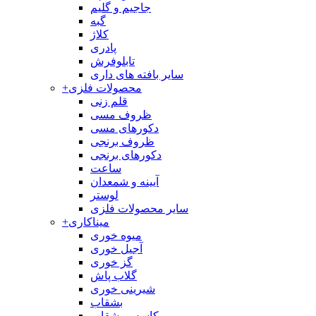
جاجیم و گلیم
گبه
کلاژ
پادری
تابلوفرش
سایر بافته های داری
محصولات فلزی
+
قلم زنی
ظروف مسی
دکورهای مسی
ظروف برنجی
دکورهای برنجی
ساعت
آیینه و شمعدان
لوستر
سایر محصولات فلزی
میناکاری
+
میوه خوری
آجیل خوری
گز خوری
گلاب پاش
شیرینی خوری
بشقاب
کاسه و بشقاب