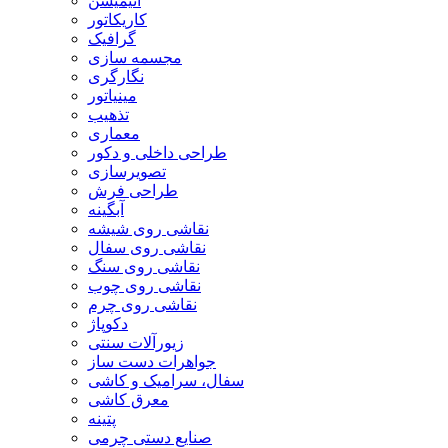
انیمیشن
کاریکاتور
گرافیک
مجسمه سازی
نگارگری
مینیاتور
تذهیب
معماری
طراحی داخلی و دکور
تصویرسازی
طراحی فرش
آبگینه
نقاشی روی شیشه
نقاشی روی سفال
نقاشی روی سنگ
نقاشی روی چوب
نقاشی روی چرم
دکوپاژ
زیورآلات سنتی
جواهرات دست ساز
سفال، سرامیک و کاشی
معرق کاشی
پتینه
صنایع دستی چرمی