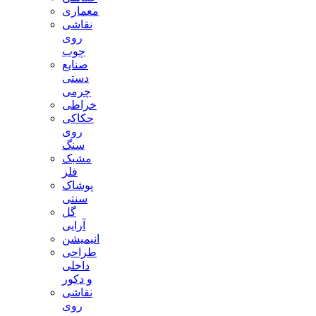
معماری
نقاشی
روی
چوب
صنایع
دستی
چرمی
خراطی
حکاکی
روی
سنگ
مشبک
فلز
پوشاک
سنتی
گل
آرایی
انیمیشن
طراحی
داخلی
و دکور
نقاشی
روی