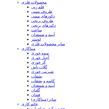
محصولات فلزی
قلم زنی
ظروف مسی
دکورهای مسی
ظروف برنجی
دکورهای برنجی
ساعت
آیینه و شمعدان
لوستر
سایر محصولات فلزی
میناکاری
میوه خوری
آجیل خوری
گز خوری
گلاب پاش
شیرینی خوری
بشقاب
کاسه و بشقاب
آیینه و شمعدان
گلدان
قندان
سایر (میناکاری)
خاتم کاری
جعبه و کیف جواهرات