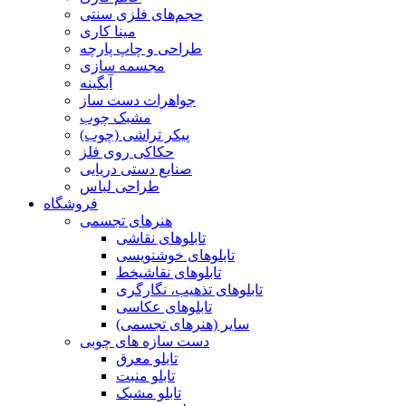
حجم‌های فلزی سنتی
مینا کاری
طراحی و چاپ پارچه
مجسمه سازی
آبگینه
جواهرات دست ساز
مشبک چوب
پیکر تراشی (چوب)
حکاکی روی فلز
صنایع دستی دریایی
طراحی لباس
فروشگاه
هنرهای تجسمی
تابلوهای نقاشی
تابلوهای خوشنویسی
تابلوهای نقاشیخط
تابلوهای تذهیب، نگارگری
تابلوهای عکاسی
سایر (هنرهای تجسمی)
دست سازه های چوبی
تابلو معرق
تابلو منبت
تابلو مشبک