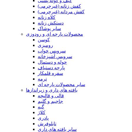
کیف و کوله پشتی
کفش زنانه (غیرچرمی)
کفش مردانه (غیرچرمی)
کلاه زنانه
دستکش زنانه
سایر پوشاک
محصولات پارچه ای و رودوزی
کوسن
رومیزی
سرویس خواب
سرویس آشپزخانه
حوله و دستمال
پارچه دستباف
سفره قلمکار
ترمه
سایر محصولات پارچه ای
بافته های داری و زیراندازها
قالی و قالیچه
جاجیم و گلیم
گبه
کلاژ
پادری
تابلوفرش
سایر بافته های داری