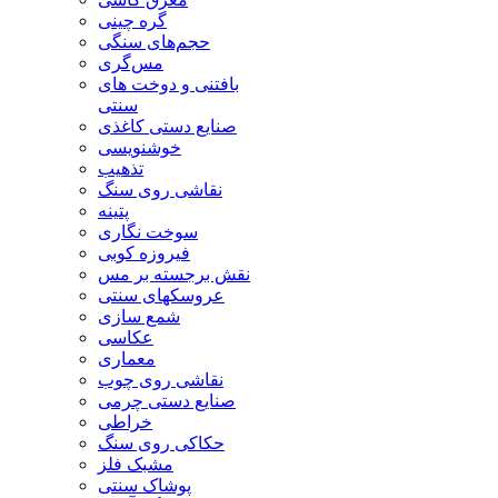
گره چینی
حجم‌های سنگی
مس‌گری
بافتنی‌ و دوخت های
سنتی
صنایع دستی کاغذی
خوشنویسی
تذهیب
نقاشی روی سنگ
پتینه
سوخت نگاری
فیروزه کوبی
نقش برجسته بر مس
عروسکهای سنتی
شمع سازی
عکاسی
معماری
نقاشی روی چوب
صنایع دستی چرمی
خراطی
حکاکی روی سنگ
مشبک فلز
پوشاک سنتی