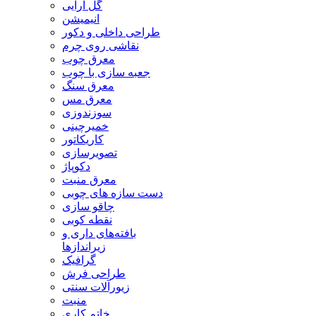
گل آرایی
انیمیشن
طراحی داخلی و دکور
نقاشی روی چرم
معرق چوب
جعبه سازی با چوب
معرق سنگ
معرق مس
سوزندوزی
خمیرچینی
کاریکاتور
تصویرسازی
دکوپاژ
معرق منبت
دست سازه های چوبی
چاقو سازی
نقطه کوبی
بافته‌های داری و
زیراندازها
گرافیک
طراحی فرش
زیورآلات سنتی
منبت
خاتم کاری