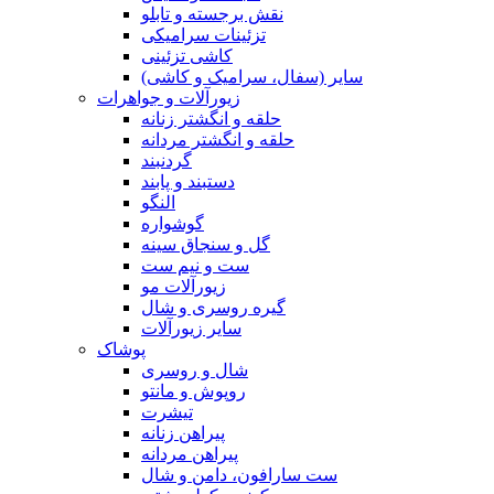
نقش برجسته و تابلو
تزئینات سرامیکی
کاشی تزئینی
سایر (سفال، سرامیک و کاشی)
زیورآلات و جواهرات
حلقه و انگشتر زنانه
حلقه و انگشتر مردانه
گردنبند
دستبند و پابند
النگو
گوشواره
گل و سنجاق سینه
ست و نیم ست
زیورآلات مو
گیره روسری و شال
سایر زیورآلات
پوشاک
شال و روسری
روپوش و مانتو
تیشرت
پیراهن زنانه
پیراهن مردانه
ست سارافون، دامن و شال