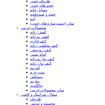
ظروف چوبی
حجم های چوبی
وسایل خانه
جعبه و صندوقچه
آینه
سایر (دست سازه های چوبی)
محصولات چرمی
کفش زنانه
کفش مردانه
کیف اداری
کیف مجلسی زنانه
کیف رودوشی
کوله پشتی
کیف پول مردانه
کیف پول زنانه
کمربند
ست چرم
دستکش
مچ بند
جاکلیدی
سایر محصولات چرمی
سفال، سرامیک و کاشی
ظروف
مجسمه و تندیس