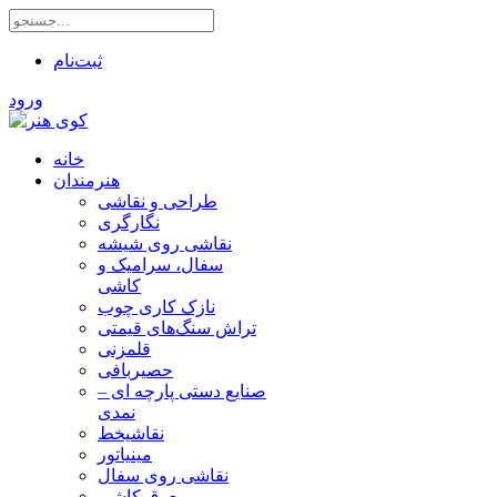
ثبت‌نام
ورود
خانه
هنرمندان
طراحی و نقاشی
نگارگری
نقاشی روی شیشه
سفال، سرامیک و
کاشی
نازک کاری چوب
تراش سنگ‌های قیمتی
قلمزنی
حصیربافی
صنایع دستی پارچه ای –
نمدی
نقاشیخط
مینیاتور
نقاشی روی سفال
معرق کاشی