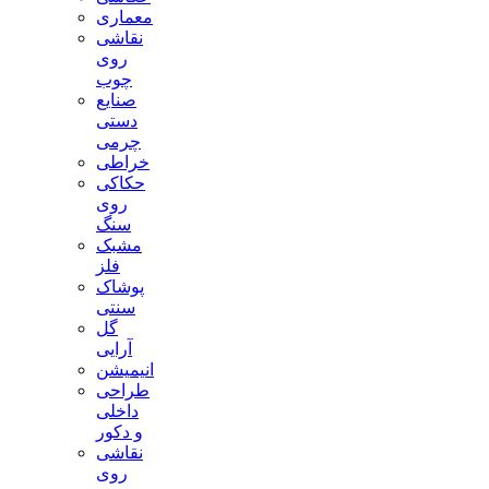
معماری
نقاشی
روی
چوب
صنایع
دستی
چرمی
خراطی
حکاکی
روی
سنگ
مشبک
فلز
پوشاک
سنتی
گل
آرایی
انیمیشن
طراحی
داخلی
و دکور
نقاشی
روی