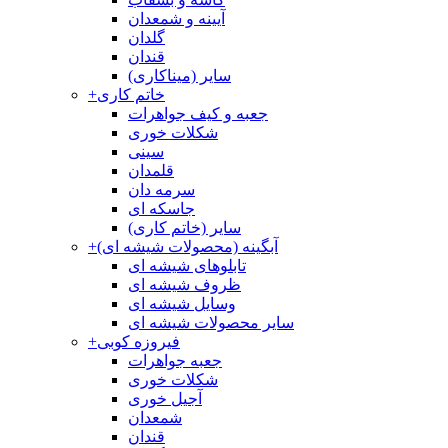
آیینه و شمعدان
گلدان
قندان
سایر (میناکاری)
خاتم کاری
+
جعبه و کیف جواهرات
شکلات خوری
سینی
قلمدان
سرمه دان
جاسکه ای
سایر (خاتم کاری)
آبگینه (محصولات شیشه ای)
+
تابلوهای شیشه ای
ظروف شیشه ای
وسایل شیشه ای
سایر محصولات شیشه ای
فیروزه کوبی
+
جعبه جواهرات
شکلات خوری
آجیل خوری
شمعدان
قندان