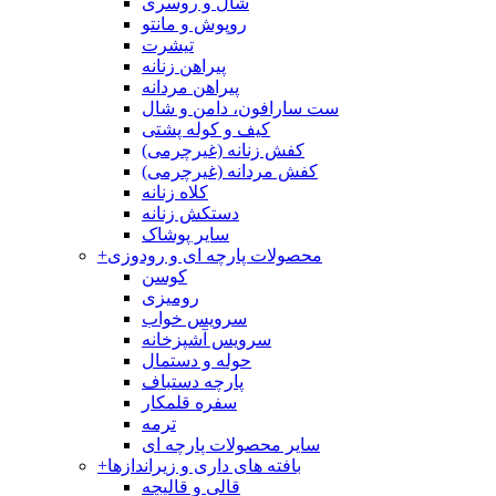
شال و روسری
روپوش و مانتو
تیشرت
پیراهن زنانه
پیراهن مردانه
ست سارافون، دامن و شال
کیف و کوله پشتی
کفش زنانه (غیرچرمی)
کفش مردانه (غیرچرمی)
کلاه زنانه
دستکش زنانه
سایر پوشاک
محصولات پارچه ای و رودوزی
+
کوسن
رومیزی
سرویس خواب
سرویس آشپزخانه
حوله و دستمال
پارچه دستباف
سفره قلمکار
ترمه
سایر محصولات پارچه ای
بافته های داری و زیراندازها
+
قالی و قالیچه