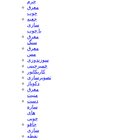
چرم
معرق
چوب
جعبه
سازی
با چوب
معرق
سنگ
معرق
مس
سوزندوزی
خمیرچینی
کاریکاتور
تصویرسازی
دکوپاژ
معرق
منبت
دست
سازه
های
چوبی
چاقو
سازی
نقطه