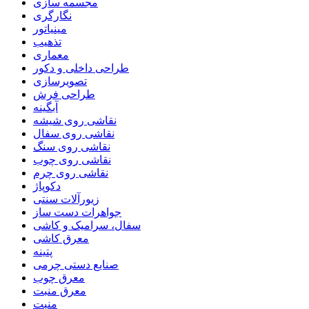
مجسمه سازی
نگارگری
مینیاتور
تذهیب
معماری
طراحی داخلی و دکور
تصویرسازی
طراحی فرش
آبگینه
نقاشی روی شیشه
نقاشی روی سفال
نقاشی روی سنگ
نقاشی روی چوب
نقاشی روی چرم
دکوپاژ
زیورآلات سنتی
جواهرات دست ساز
سفال، سرامیک و کاشی
معرق کاشی
پتینه
صنایع دستی چرمی
معرق چوب
معرق منبت
منبت