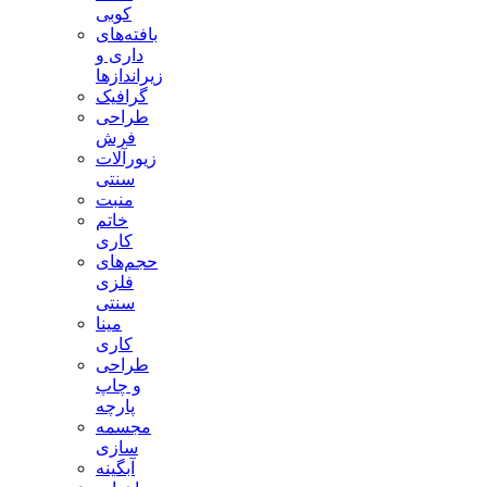
کوبی
بافته‌های
داری و
زیراندازها
گرافیک
طراحی
فرش
زیورآلات
سنتی
منبت
خاتم
کاری
حجم‌های
فلزی
سنتی
مینا
کاری
طراحی
و چاپ
پارچه
مجسمه
سازی
آبگینه