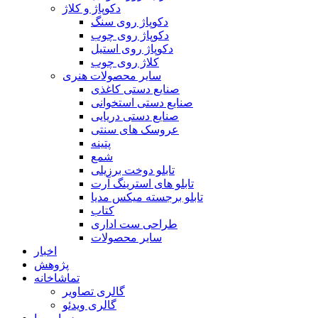
دکوپاژ و کلاژ
دکوپاژ روی سنگ
دکوپاژ روی چوب
دکوپاژ روی استیل
کلاژ روی چوب
سایر محصولات هنری
صنایع دستی کاغذی
صنایع دستی استخوانی
صنایع دستی دریایی
عروسک های سنتی
پتینه
شمع
تابلو دوخت برزیلی
تابلو های استرینگ آرت
تابلو برجسته میکس مدیا
کتاب
طراحی ست اداری
سایر محصولات
اخبار
پژوهش
تماشاخانه
گالری تصاویر
گالری ویدئو