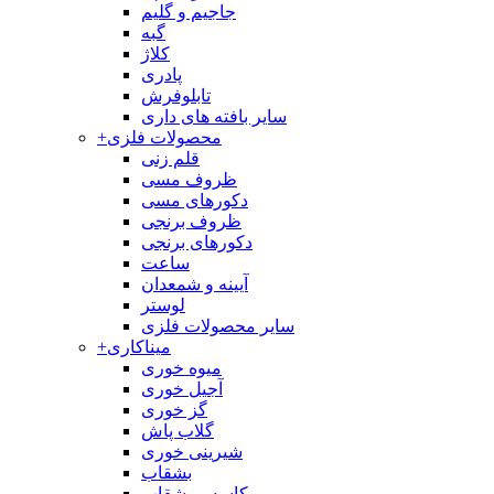
جاجیم و گلیم
گبه
کلاژ
پادری
تابلوفرش
سایر بافته های داری
محصولات فلزی
+
قلم زنی
ظروف مسی
دکورهای مسی
ظروف برنجی
دکورهای برنجی
ساعت
آیینه و شمعدان
لوستر
سایر محصولات فلزی
میناکاری
+
میوه خوری
آجیل خوری
گز خوری
گلاب پاش
شیرینی خوری
بشقاب
کاسه و بشقاب