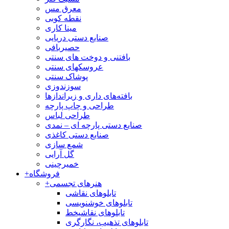
معرق مس
نقطه کوبی
مینا کاری
صنایع دستی دریایی
حصیربافی
بافتنی‌ و دوخت های سنتی
عروسکهای سنتی
پوشاک سنتی
سوزندوزی
بافته‌های داری و زیراندازها
طراحی و چاپ پارچه
طراحی لباس
صنایع دستی پارچه ای – نمدی
صنایع دستی کاغذی
شمع سازی
گل آرایی
خمیرچینی
فروشگاه
+
هنرهای تجسمی
+
تابلوهای نقاشی
تابلوهای خوشنویسی
تابلوهای نقاشیخط
تابلوهای تذهیب، نگارگری