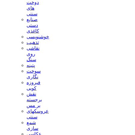
دوخت
های
سنتی
صنایع
دستی
کاغذی
خوشنویسی
تذهیب
نقاشی
روی
سنگ
پتینه
سوخت
نگاری
فیروزه
کوبی
نقش
برجسته
بر مس
عروسکهای
سنتی
شمع
سازی
عکاسی