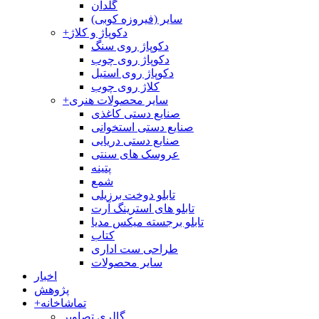
گلدان
سایر (فیروزه کوبی)
دکوپاژ و کلاژ
+
دکوپاژ روی سنگ
دکوپاژ روی چوب
دکوپاژ روی استیل
کلاژ روی چوب
سایر محصولات هنری
+
صنایع دستی کاغذی
صنایع دستی استخوانی
صنایع دستی دریایی
عروسک های سنتی
پتینه
شمع
تابلو دوخت برزیلی
تابلو های استرینگ آرت
تابلو برجسته میکس مدیا
کتاب
طراحی ست اداری
سایر محصولات
اخبار
پژوهش
تماشاخانه
+
گالری تصاویر