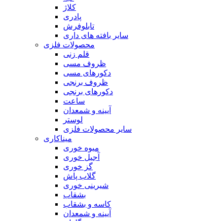
کلاژ
پادری
تابلوفرش
سایر بافته های داری
محصولات فلزی
قلم زنی
ظروف مسی
دکورهای مسی
ظروف برنجی
دکورهای برنجی
ساعت
آیینه و شمعدان
لوستر
سایر محصولات فلزی
میناکاری
میوه خوری
آجیل خوری
گز خوری
گلاب پاش
شیرینی خوری
بشقاب
کاسه و بشقاب
آیینه و شمعدان