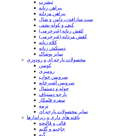
تیشرت
پیراهن زنانه
پیراهن مردانه
ست سارافون، دامن و شال
کیف و کوله پشتی
کفش زنانه (غیرچرمی)
کفش مردانه (غیرچرمی)
کلاه زنانه
دستکش زنانه
سایر پوشاک
محصولات پارچه ای و رودوزی
کوسن
رومیزی
سرویس خواب
سرویس آشپزخانه
حوله و دستمال
پارچه دستباف
سفره قلمکار
ترمه
سایر محصولات پارچه ای
بافته های داری و زیراندازها
قالی و قالیچه
جاجیم و گلیم
گبه