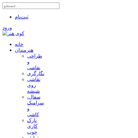
ثبت‌نام
ورود
خانه
هنرمندان
طراحی
و
نقاشی
نگارگری
نقاشی
روی
شیشه
سفال،
سرامیک
و
کاشی
نازک
کاری
چوب
تراش