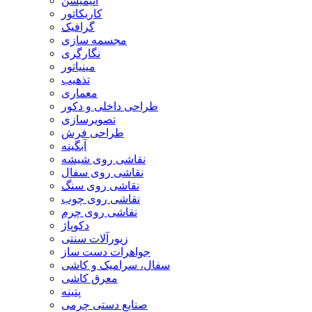
انیمیشن
کاریکاتور
گرافیک
مجسمه سازی
نگارگری
مینیاتور
تذهیب
معماری
طراحی داخلی و دکور
تصویرسازی
طراحی فرش
آبگینه
نقاشی روی شیشه
نقاشی روی سفال
نقاشی روی سنگ
نقاشی روی چوب
نقاشی روی چرم
دکوپاژ
زیورآلات سنتی
جواهرات دست ساز
سفال، سرامیک و کاشی
معرق کاشی
پتینه
صنایع دستی چرمی