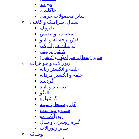
مچ بند
جاکلیدی
سایر محصولات چرمی
سفال، سرامیک و کاشی
+
ظروف
مجسمه و تندیس
نقش برجسته و تابلو
تزئینات سرامیکی
کاشی تزئینی
سایر (سفال، سرامیک و کاشی)
زیورآلات و جواهرات
+
حلقه و انگشتر زنانه
حلقه و انگشتر مردانه
گردنبند
دستبند و پابند
النگو
گوشواره
گل و سنجاق سینه
ست و نیم ست
زیورآلات مو
گیره روسری و شال
سایر زیورآلات
پوشاک
+