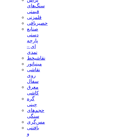
سنگ‌های
قیمتی
قلمزنی
حصیربافی
صنایع
دستی
پارچه
ای –
نمدی
نقاشیخط
مینیاتور
نقاشی
روی
سفال
معرق
کاشی
گره
چینی
حجم‌های
سنگی
مس‌گری
بافتنی‌
و