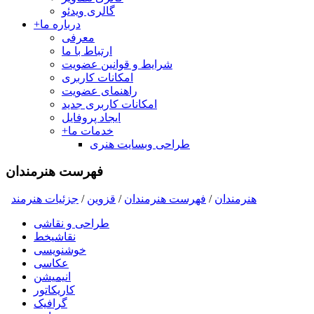
گالری ویدئو
درباره ما
+
معرفی
ارتباط با ما
شرایط و قوانین عضویت
امکانات کاربری
راهنمای عضویت
امکانات کاربری جدید
ایجاد پروفایل
خدمات ما
+
طراحی وبسایت هنری
فهرست هنرمندان
هنرمندان
/
فهرست هنرمندان
/
قزوین
/
جزئیات هنرمند
طراحی و نقاشی
نقاشیخط
خوشنویسی
عکاسی
انیمیشن
کاریکاتور
گرافیک