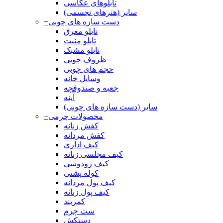
تابلوهای عکاسی
سایر (هنرهای تجسمی)
دست سازه های چوبی
+
تابلو معرق
تابلو منبت
تابلو مشبک
ظروف چوبی
حجم های چوبی
وسایل خانه
جعبه و صندوقچه
آینه
سایر (دست سازه های چوبی)
محصولات چرمی
+
کفش زنانه
کفش مردانه
کیف اداری
کیف مجلسی زنانه
کیف رودوشی
کوله پشتی
کیف پول مردانه
کیف پول زنانه
کمربند
ست چرم
دستکش