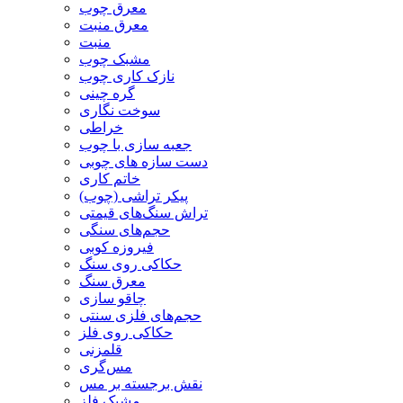
معرق چوب
معرق منبت
منبت
مشبک چوب
نازک کاری چوب
گره چینی
سوخت نگاری
خراطی
جعبه سازی با چوب
دست سازه های چوبی
خاتم کاری
پیکر تراشی (چوب)
تراش سنگ‌های قیمتی
حجم‌های سنگی
فیروزه کوبی
حکاکی روی سنگ
معرق سنگ
چاقو سازی
حجم‌های فلزی سنتی
حکاکی روی فلز
قلمزنی
مس‌گری
نقش برجسته بر مس
مشبک فلز