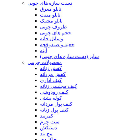
دست سازه های چوبی
تابلو معرق
تابلو منبت
تابلو مشبک
ظروف چوبی
حجم های چوبی
وسایل خانه
جعبه و صندوقچه
آینه
سایر (دست سازه های چوبی)
محصولات چرمی
کفش زنانه
کفش مردانه
کیف اداری
کیف مجلسی زنانه
کیف رودوشی
کوله پشتی
کیف پول مردانه
کیف پول زنانه
کمربند
ست چرم
دستکش
مچ بند
جاکلیدی