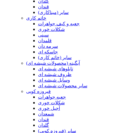
گلدان
قندان
سایر (میناکاری)
خاتم کاری
جعبه و کیف جواهرات
شکلات خوری
سینی
قلمدان
سرمه دان
جاسکه ای
سایر (خاتم کاری)
آبگینه (محصولات شیشه ای)
تابلوهای شیشه ای
ظروف شیشه ای
وسایل شیشه ای
سایر محصولات شیشه ای
فیروزه کوبی
جعبه جواهرات
شکلات خوری
آجیل خوری
شمعدان
قندان
گلدان
سایر (فیروزه کوبی)