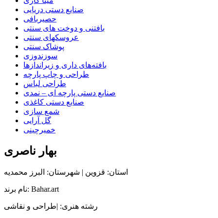
مینا کاری
صنایع دستی دریایی
حصیربافی
بافتنی‌ و دوخت های سنتی
عروسکهای سنتی
پوشاک سنتی
سوزندوزی
بافته‌های داری و زیراندازها
طراحی و چاپ پارچه
طراحی لباس
صنایع دستی پارچه ای – نمدی
صنایع دستی کاغذی
شمع سازی
گل آرایی
خمیرچینی
بهار ناصری
استان: قزوین | شهرستان: البرز محمدیه
نام برند: Bahar.art
رشته هنری: |طراحی و نقاشی