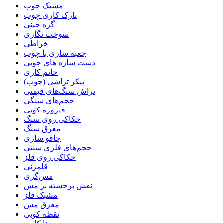
مشبک چوب
نازک کاری چوب
گره چینی
سوخت نگاری
خراطی
جعبه سازی با چوب
دست سازه های چوبی
خاتم کاری
پیکر تراشی (چوب)
تراش سنگ‌های قیمتی
حجم‌های سنگی
فیروزه کوبی
حکاکی روی سنگ
معرق سنگ
چاقو سازی
حجم‌های فلزی سنتی
حکاکی روی فلز
قلمزنی
مس‌گری
نقش برجسته بر مس
مشبک فلز
معرق مس
نقطه کوبی