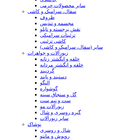
سایر محصولات چرمی
سفال، سرامیک و کاشی
ظروف
مجسمه و تندیس
نقش برجسته و تابلو
تزئینات سرامیکی
کاشی تزئینی
سایر (سفال، سرامیک و کاشی)
زیورآلات و جواهرات
حلقه و انگشتر زنانه
حلقه و انگشتر مردانه
گردنبند
دستبند و پابند
النگو
گوشواره
گل و سنجاق سینه
ست و نیم ست
زیورآلات مو
گیره روسری و شال
سایر زیورآلات
پوشاک
شال و روسری
روپوش و مانتو