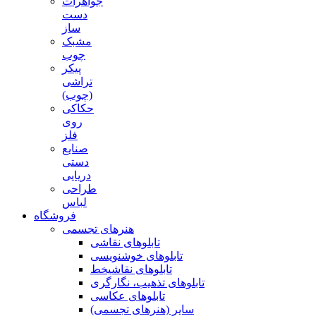
جواهرات
دست
ساز
مشبک
چوب
پیکر
تراشی
(چوب)
حکاکی
روی
فلز
صنایع
دستی
دریایی
طراحی
لباس
فروشگاه
هنرهای تجسمی
تابلوهای نقاشی
تابلوهای خوشنویسی
تابلوهای نقاشیخط
تابلوهای تذهیب، نگارگری
تابلوهای عکاسی
سایر (هنرهای تجسمی)