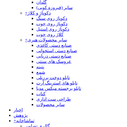
گلدان
سایر (فیروزه کوبی)
دکوپاژ و کلاژ
+
دکوپاژ روی سنگ
دکوپاژ روی چوب
دکوپاژ روی استیل
کلاژ روی چوب
سایر محصولات هنری
+
صنایع دستی کاغذی
صنایع دستی استخوانی
صنایع دستی دریایی
عروسک های سنتی
پتینه
شمع
تابلو دوخت برزیلی
تابلو های استرینگ آرت
تابلو برجسته میکس مدیا
کتاب
طراحی ست اداری
سایر محصولات
اخبار
پژوهش
تماشاخانه
+
گالری تصاویر