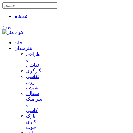
ثبت‌نام
ورود
خانه
هنرمندان
طراحی
و
نقاشی
نگارگری
نقاشی
روی
شیشه
سفال،
سرامیک
و
کاشی
نازک
کاری
چوب
تراش