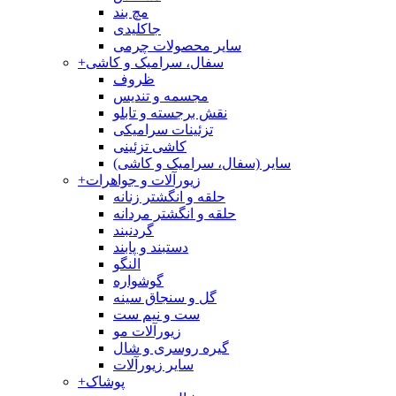
مچ بند
جاکلیدی
سایر محصولات چرمی
سفال، سرامیک و کاشی
+
ظروف
مجسمه و تندیس
نقش برجسته و تابلو
تزئینات سرامیکی
کاشی تزئینی
سایر (سفال، سرامیک و کاشی)
زیورآلات و جواهرات
+
حلقه و انگشتر زنانه
حلقه و انگشتر مردانه
گردنبند
دستبند و پابند
النگو
گوشواره
گل و سنجاق سینه
ست و نیم ست
زیورآلات مو
گیره روسری و شال
سایر زیورآلات
پوشاک
+