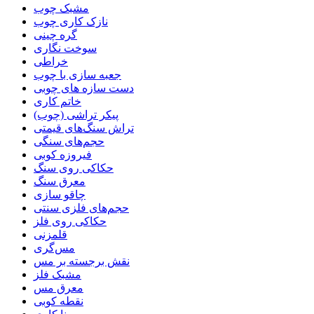
مشبک چوب
نازک کاری چوب
گره چینی
سوخت نگاری
خراطی
جعبه سازی با چوب
دست سازه های چوبی
خاتم کاری
پیکر تراشی (چوب)
تراش سنگ‌های قیمتی
حجم‌های سنگی
فیروزه کوبی
حکاکی روی سنگ
معرق سنگ
چاقو سازی
حجم‌های فلزی سنتی
حکاکی روی فلز
قلمزنی
مس‌گری
نقش برجسته بر مس
مشبک فلز
معرق مس
نقطه کوبی