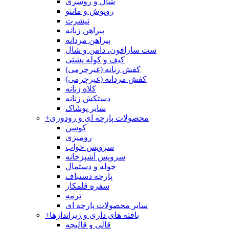
شال و روسری
روپوش و مانتو
تیشرت
پیراهن زنانه
پیراهن مردانه
ست سارافون، دامن و شال
کیف و کوله پشتی
کفش زنانه (غیرچرمی)
کفش مردانه (غیرچرمی)
کلاه زنانه
دستکش زنانه
سایر پوشاک
محصولات پارچه ای و رودوزی
+
کوسن
رومیزی
سرویس خواب
سرویس آشپزخانه
حوله و دستمال
پارچه دستباف
سفره قلمکار
ترمه
سایر محصولات پارچه ای
بافته های داری و زیراندازها
+
قالی و قالیچه