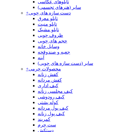
تابلوهای عکاسی
سایر (هنرهای تجسمی)
دست سازه های چوبی
+
تابلو معرق
تابلو منبت
تابلو مشبک
ظروف چوبی
حجم های چوبی
وسایل خانه
جعبه و صندوقچه
آینه
سایر (دست سازه های چوبی)
محصولات چرمی
+
کفش زنانه
کفش مردانه
کیف اداری
کیف مجلسی زنانه
کیف رودوشی
کوله پشتی
کیف پول مردانه
کیف پول زنانه
کمربند
ست چرم
دستکش