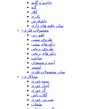
جاجیم و گلیم
گبه
کلاژ
پادری
تابلوفرش
سایر بافته های داری
محصولات فلزی
+
قلم زنی
ظروف مسی
دکورهای مسی
ظروف برنجی
دکورهای برنجی
ساعت
آیینه و شمعدان
لوستر
سایر محصولات فلزی
میناکاری
+
میوه خوری
آجیل خوری
گز خوری
گلاب پاش
شیرینی خوری
بشقاب
کاسه و بشقاب