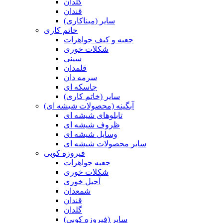
گلدان
قندان
سایر (میناکاری)
خاتم کاری
جعبه و کیف جواهرات
شکلات خوری
سینی
قلمدان
سرمه دان
جاسکه ای
سایر (خاتم کاری)
آبگینه (محصولات شیشه ای)
تابلوهای شیشه ای
ظروف شیشه ای
وسایل شیشه ای
سایر محصولات شیشه ای
فیروزه کوبی
جعبه جواهرات
شکلات خوری
آجیل خوری
شمعدان
قندان
گلدان
سایر (فیروزه کوبی)