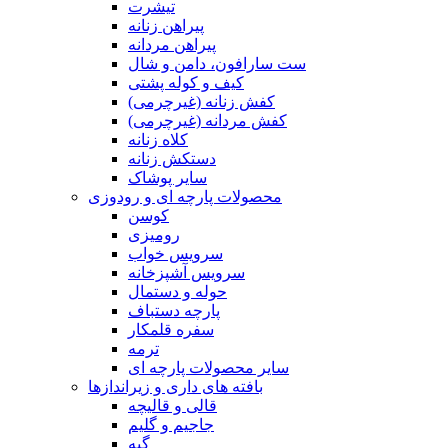
تیشرت
پیراهن زنانه
پیراهن مردانه
ست سارافون، دامن و شال
کیف و کوله پشتی
کفش زنانه (غیرچرمی)
کفش مردانه (غیرچرمی)
کلاه زنانه
دستکش زنانه
سایر پوشاک
محصولات پارچه ای و رودوزی
کوسن
رومیزی
سرویس خواب
سرویس آشپزخانه
حوله و دستمال
پارچه دستباف
سفره قلمکار
ترمه
سایر محصولات پارچه ای
بافته های داری و زیراندازها
قالی و قالیچه
جاجیم و گلیم
گبه