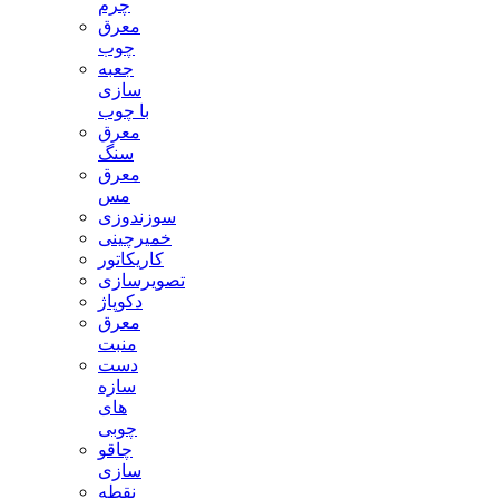
چرم
معرق
چوب
جعبه
سازی
با چوب
معرق
سنگ
معرق
مس
سوزندوزی
خمیرچینی
کاریکاتور
تصویرسازی
دکوپاژ
معرق
منبت
دست
سازه
های
چوبی
چاقو
سازی
نقطه