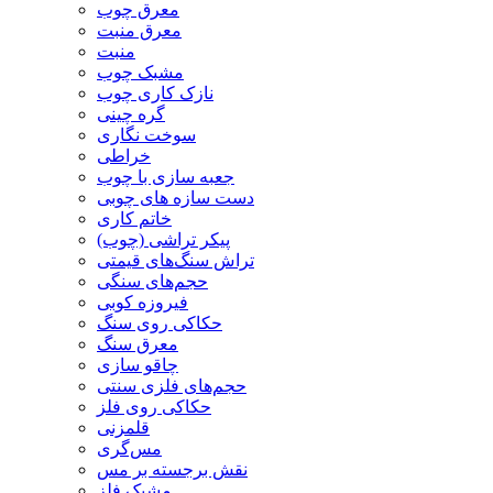
معرق چوب
معرق منبت
منبت
مشبک چوب
نازک کاری چوب
گره چینی
سوخت نگاری
خراطی
جعبه سازی با چوب
دست سازه های چوبی
خاتم کاری
پیکر تراشی (چوب)
تراش سنگ‌های قیمتی
حجم‌های سنگی
فیروزه کوبی
حکاکی روی سنگ
معرق سنگ
چاقو سازی
حجم‌های فلزی سنتی
حکاکی روی فلز
قلمزنی
مس‌گری
نقش برجسته بر مس
مشبک فلز