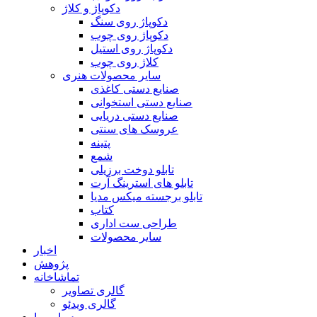
دکوپاژ و کلاژ
دکوپاژ روی سنگ
دکوپاژ روی چوب
دکوپاژ روی استیل
کلاژ روی چوب
سایر محصولات هنری
صنایع دستی کاغذی
صنایع دستی استخوانی
صنایع دستی دریایی
عروسک های سنتی
پتینه
شمع
تابلو دوخت برزیلی
تابلو های استرینگ آرت
تابلو برجسته میکس مدیا
کتاب
طراحی ست اداری
سایر محصولات
اخبار
پژوهش
تماشاخانه
گالری تصاویر
گالری ویدئو