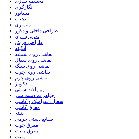
مجسمه سازی
نگارگری
مینیاتور
تذهیب
معماری
طراحی داخلی و دکور
تصویرسازی
طراحی فرش
آبگینه
نقاشی روی شیشه
نقاشی روی سفال
نقاشی روی سنگ
نقاشی روی چوب
نقاشی روی چرم
دکوپاژ
زیورآلات سنتی
جواهرات دست ساز
سفال، سرامیک و کاشی
معرق کاشی
پتینه
صنایع دستی چرمی
معرق چوب
معرق منبت
منبت