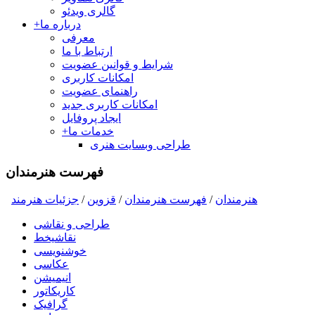
گالری ویدئو
درباره ما
+
معرفی
ارتباط با ما
شرایط و قوانین عضویت
امکانات کاربری
راهنمای عضویت
امکانات کاربری جدید
ایجاد پروفایل
خدمات ما
+
طراحی وبسایت هنری
فهرست هنرمندان
هنرمندان
/
فهرست هنرمندان
/
قزوین
/
جزئیات هنرمند
طراحی و نقاشی
نقاشیخط
خوشنویسی
عکاسی
انیمیشن
کاریکاتور
گرافیک