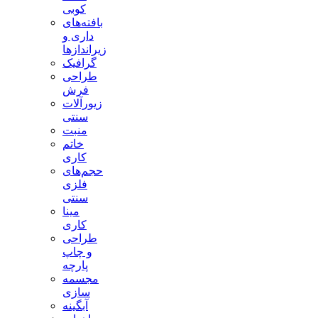
کوبی
بافته‌های
داری و
زیراندازها
گرافیک
طراحی
فرش
زیورآلات
سنتی
منبت
خاتم
کاری
حجم‌های
فلزی
سنتی
مینا
کاری
طراحی
و چاپ
پارچه
مجسمه
سازی
آبگینه