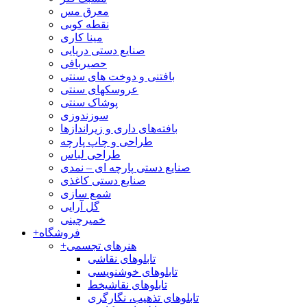
معرق مس
نقطه کوبی
مینا کاری
صنایع دستی دریایی
حصیربافی
بافتنی‌ و دوخت های سنتی
عروسکهای سنتی
پوشاک سنتی
سوزندوزی
بافته‌های داری و زیراندازها
طراحی و چاپ پارچه
طراحی لباس
صنایع دستی پارچه ای – نمدی
صنایع دستی کاغذی
شمع سازی
گل آرایی
خمیرچینی
فروشگاه
+
هنرهای تجسمی
+
تابلوهای نقاشی
تابلوهای خوشنویسی
تابلوهای نقاشیخط
تابلوهای تذهیب، نگارگری