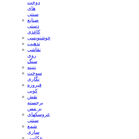
دوخت
های
سنتی
صنایع
دستی
کاغذی
خوشنویسی
تذهیب
نقاشی
روی
سنگ
پتینه
سوخت
نگاری
فیروزه
کوبی
نقش
برجسته
بر مس
عروسکهای
سنتی
شمع
سازی
عکاسی