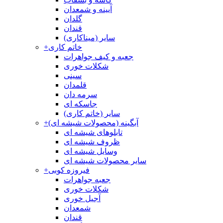
آیینه و شمعدان
گلدان
قندان
سایر (میناکاری)
خاتم کاری
+
جعبه و کیف جواهرات
شکلات خوری
سینی
قلمدان
سرمه دان
جاسکه ای
سایر (خاتم کاری)
آبگینه (محصولات شیشه ای)
+
تابلوهای شیشه ای
ظروف شیشه ای
وسایل شیشه ای
سایر محصولات شیشه ای
فیروزه کوبی
+
جعبه جواهرات
شکلات خوری
آجیل خوری
شمعدان
قندان