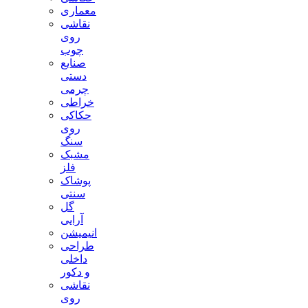
معماری
نقاشی
روی
چوب
صنایع
دستی
چرمی
خراطی
حکاکی
روی
سنگ
مشبک
فلز
پوشاک
سنتی
گل
آرایی
انیمیشن
طراحی
داخلی
و دکور
نقاشی
روی