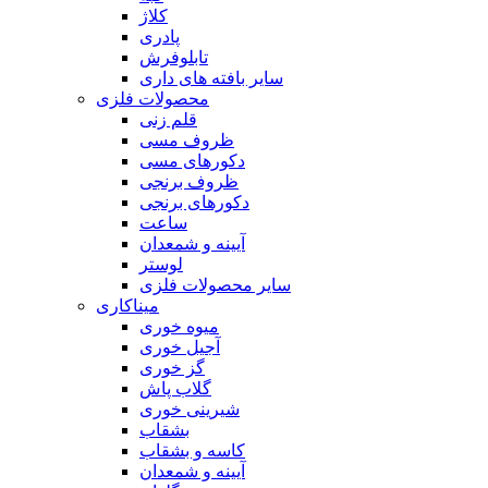
کلاژ
پادری
تابلوفرش
سایر بافته های داری
محصولات فلزی
قلم زنی
ظروف مسی
دکورهای مسی
ظروف برنجی
دکورهای برنجی
ساعت
آیینه و شمعدان
لوستر
سایر محصولات فلزی
میناکاری
میوه خوری
آجیل خوری
گز خوری
گلاب پاش
شیرینی خوری
بشقاب
کاسه و بشقاب
آیینه و شمعدان