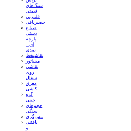
سنگ‌های
قیمتی
قلمزنی
حصیربافی
صنایع
دستی
پارچه
ای –
نمدی
نقاشیخط
مینیاتور
نقاشی
روی
سفال
معرق
کاشی
گره
چینی
حجم‌های
سنگی
مس‌گری
بافتنی‌
و