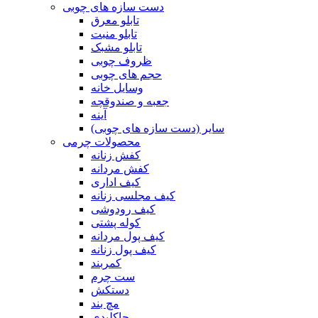
دست سازه های چوبی
تابلو معرق
تابلو منبت
تابلو مشبک
ظروف چوبی
حجم های چوبی
وسایل خانه
جعبه و صندوقچه
آینه
سایر (دست سازه های چوبی)
محصولات چرمی
کفش زنانه
کفش مردانه
کیف اداری
کیف مجلسی زنانه
کیف رودوشی
کوله پشتی
کیف پول مردانه
کیف پول زنانه
کمربند
ست چرم
دستکش
مچ بند
جاکلیدی