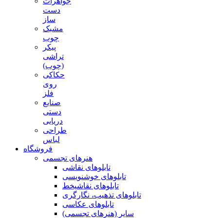
جواهرات
دست
ساز
مشبک
چوب
پیکر
تراشی
(چوب)
حکاکی
روی
فلز
صنایع
دستی
دریایی
طراحی
لباس
فروشگاه
هنرهای تجسمی
تابلوهای نقاشی
تابلوهای خوشنویسی
تابلوهای نقاشیخط
تابلوهای تذهیب، نگارگری
تابلوهای عکاسی
سایر (هنرهای تجسمی)