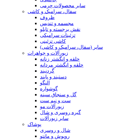
سایر محصولات چرمی
سفال، سرامیک و کاشی
ظروف
مجسمه و تندیس
نقش برجسته و تابلو
تزئینات سرامیکی
کاشی تزئینی
سایر (سفال، سرامیک و کاشی)
زیورآلات و جواهرات
حلقه و انگشتر زنانه
حلقه و انگشتر مردانه
گردنبند
دستبند و پابند
النگو
گوشواره
گل و سنجاق سینه
ست و نیم ست
زیورآلات مو
گیره روسری و شال
سایر زیورآلات
پوشاک
شال و روسری
روپوش و مانتو