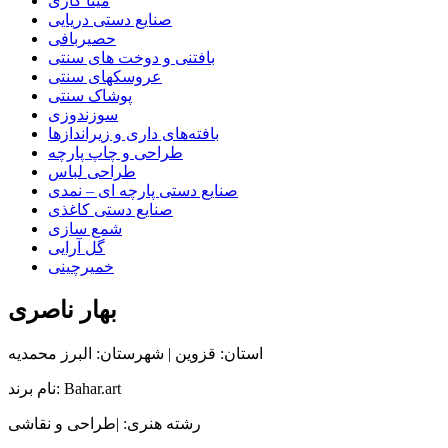
مینا کاری
صنایع دستی دریایی
حصیربافی
بافتنی‌ و دوخت های سنتی
عروسکهای سنتی
پوشاک سنتی
سوزندوزی
بافته‌های داری و زیراندازها
طراحی و چاپ پارچه
طراحی لباس
صنایع دستی پارچه ای – نمدی
صنایع دستی کاغذی
شمع سازی
گل آرایی
خمیرچینی
بهار ناصری
استان: قزوین | شهرستان: البرز محمدیه
نام برند: Bahar.art
رشته هنری: |طراحی و نقاشی