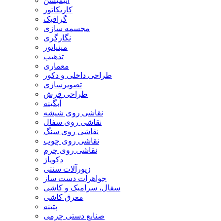
انیمیشن
کاریکاتور
گرافیک
مجسمه سازی
نگارگری
مینیاتور
تذهیب
معماری
طراحی داخلی و دکور
تصویرسازی
طراحی فرش
آبگینه
نقاشی روی شیشه
نقاشی روی سفال
نقاشی روی سنگ
نقاشی روی چوب
نقاشی روی چرم
دکوپاژ
زیورآلات سنتی
جواهرات دست ساز
سفال، سرامیک و کاشی
معرق کاشی
پتینه
صنایع دستی چرمی