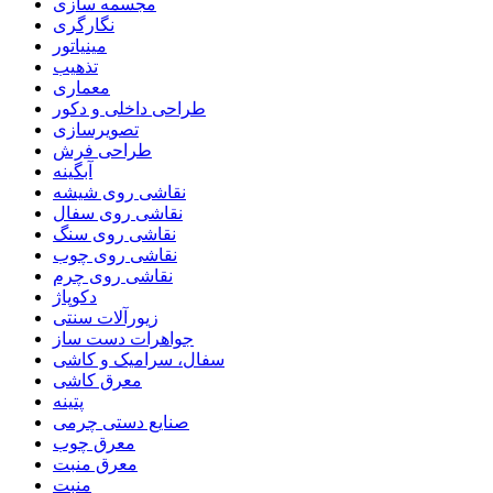
مجسمه سازی
نگارگری
مینیاتور
تذهیب
معماری
طراحی داخلی و دکور
تصویرسازی
طراحی فرش
آبگینه
نقاشی روی شیشه
نقاشی روی سفال
نقاشی روی سنگ
نقاشی روی چوب
نقاشی روی چرم
دکوپاژ
زیورآلات سنتی
جواهرات دست ساز
سفال، سرامیک و کاشی
معرق کاشی
پتینه
صنایع دستی چرمی
معرق چوب
معرق منبت
منبت