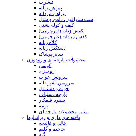
تیشرت
پیراهن زنانه
پیراهن مردانه
ست سارافون، دامن و شال
کیف و کوله پشتی
کفش زنانه (غیرچرمی)
کفش مردانه (غیرچرمی)
کلاه زنانه
دستکش زنانه
سایر پوشاک
محصولات پارچه ای و رودوزی
کوسن
رومیزی
سرویس خواب
سرویس آشپزخانه
حوله و دستمال
پارچه دستباف
سفره قلمکار
ترمه
سایر محصولات پارچه ای
بافته های داری و زیراندازها
قالی و قالیچه
جاجیم و گلیم
گبه