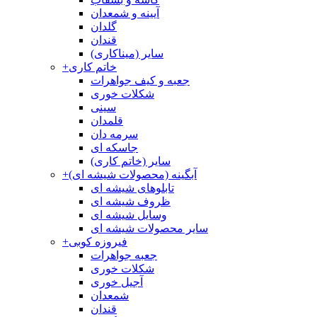
آیینه و شمعدان
گلدان
قندان
سایر (میناکاری)
خاتم کاری
+
جعبه و کیف جواهرات
شکلات خوری
سینی
قلمدان
سرمه دان
جاسکه ای
سایر (خاتم کاری)
آبگینه (محصولات شیشه ای)
+
تابلوهای شیشه ای
ظروف شیشه ای
وسایل شیشه ای
سایر محصولات شیشه ای
فیروزه کوبی
+
جعبه جواهرات
شکلات خوری
آجیل خوری
شمعدان
قندان