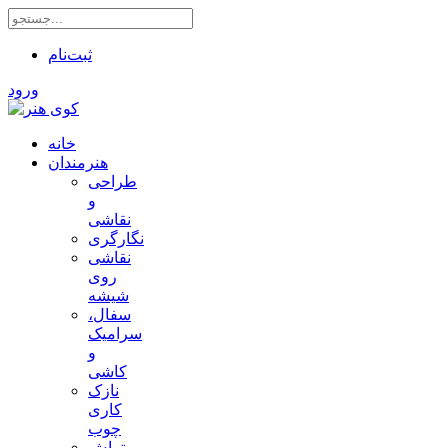
ثبت‌نام
ورود
خانه
هنرمندان
طراحی
و
نقاشی
نگارگری
نقاشی
روی
شیشه
سفال،
سرامیک
و
کاشی
نازک
کاری
چوب
تراش