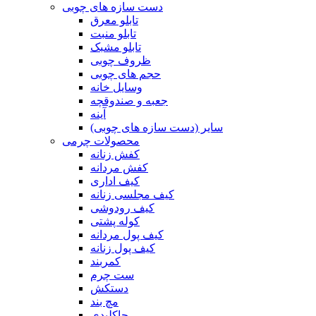
دست سازه های چوبی
تابلو معرق
تابلو منبت
تابلو مشبک
ظروف چوبی
حجم های چوبی
وسایل خانه
جعبه و صندوقچه
آینه
سایر (دست سازه های چوبی)
محصولات چرمی
کفش زنانه
کفش مردانه
کیف اداری
کیف مجلسی زنانه
کیف رودوشی
کوله پشتی
کیف پول مردانه
کیف پول زنانه
کمربند
ست چرم
دستکش
مچ بند
جاکلیدی