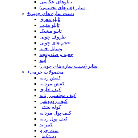
تابلوهای عکاسی
سایر (هنرهای تجسمی)
دست سازه های چوبی
+
تابلو معرق
تابلو منبت
تابلو مشبک
ظروف چوبی
حجم های چوبی
وسایل خانه
جعبه و صندوقچه
آینه
سایر (دست سازه های چوبی)
محصولات چرمی
+
کفش زنانه
کفش مردانه
کیف اداری
کیف مجلسی زنانه
کیف رودوشی
کوله پشتی
کیف پول مردانه
کیف پول زنانه
کمربند
ست چرم
دستکش