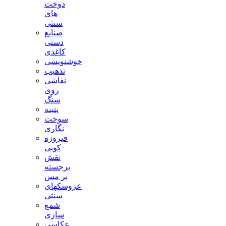
دوخت
های
سنتی
صنایع
دستی
کاغذی
خوشنویسی
تذهیب
نقاشی
روی
سنگ
پتینه
سوخت
نگاری
فیروزه
کوبی
نقش
برجسته
بر مس
عروسکهای
سنتی
شمع
سازی
عکاسی