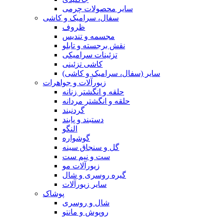
سایر محصولات چرمی
سفال، سرامیک و کاشی
ظروف
مجسمه و تندیس
نقش برجسته و تابلو
تزئینات سرامیکی
کاشی تزئینی
سایر (سفال، سرامیک و کاشی)
زیورآلات و جواهرات
حلقه و انگشتر زنانه
حلقه و انگشتر مردانه
گردنبند
دستبند و پابند
النگو
گوشواره
گل و سنجاق سینه
ست و نیم ست
زیورآلات مو
گیره روسری و شال
سایر زیورآلات
پوشاک
شال و روسری
روپوش و مانتو