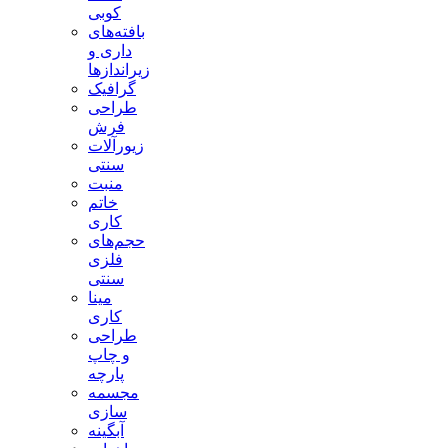
کوبی
بافته‌های
داری و
زیراندازها
گرافیک
طراحی
فرش
زیورآلات
سنتی
منبت
خاتم
کاری
حجم‌های
فلزی
سنتی
مینا
کاری
طراحی
و چاپ
پارچه
مجسمه
سازی
آبگینه