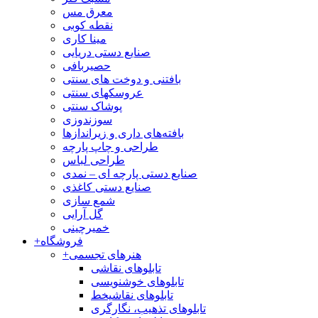
معرق مس
نقطه کوبی
مینا کاری
صنایع دستی دریایی
حصیربافی
بافتنی‌ و دوخت های سنتی
عروسکهای سنتی
پوشاک سنتی
سوزندوزی
بافته‌های داری و زیراندازها
طراحی و چاپ پارچه
طراحی لباس
صنایع دستی پارچه ای – نمدی
صنایع دستی کاغذی
شمع سازی
گل آرایی
خمیرچینی
فروشگاه
+
هنرهای تجسمی
+
تابلوهای نقاشی
تابلوهای خوشنویسی
تابلوهای نقاشیخط
تابلوهای تذهیب، نگارگری