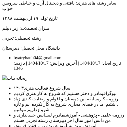
سایر رشته های هنری: بافتنی و دیجیتال آرت و خیاطی سرویس
خواب
تاریخ تولد: ۱۹ اردیبهشت ۱۳۸۸
میزان تحصیلات: زیر دیپلم
رشته تحصیلی: تجربی
دانشگاه محل تحصیل: دبیرستان
byatryhanh04@gmail.com
تاریخ ایجاد: 1404/10/17 |
آخرین ویرایش: 1404/10/17 |
بازدید:
1346
سال شروع فعالیت هنری
۱۴۰۳
بیوگرافی
مادر و دختر هستیم که شروع به کار هنری کردیم
رزومه کاری
سابقه بین دوستان و اقوام و رضایت کندی زیاد
داشتیم اما در فضای مجازی شروع به کار نکرده ایم و تازه
شروع داریم میکنیم
رزومه علمی - پژوهشی - آموزشی
مادرم لیسانس حسابداری و
من دانش آموز سال آخر دبیرستان رشته تجربی هستم
آموزش و تدریس
آموزش نداریم و فقط فروش