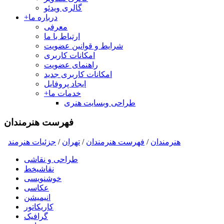
گالری ویدئو
درباره ما
+
معرفی
ارتباط با ما
شرایط و قوانین عضویت
امکانات کاربری
راهنمای عضویت
امکانات کاربری جدید
ایجاد پروفایل
خدمات ما
+
طراحی وبسایت هنری
فهرست هنرمندان
هنرمندان
/
فهرست هنرمندان
/
تهران
/
جزئیات هنرمند
طراحی و نقاشی
نقاشیخط
خوشنویسی
عکاسی
انیمیشن
کاریکاتور
گرافیک