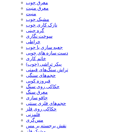
معرق چوب
معرق منبت
منبت
مشبک چوب
نازک کاری چوب
گره چینی
سوخت نگاری
خراطی
جعبه سازی با چوب
دست سازه های چوبی
خاتم کاری
پیکر تراشی (چوب)
تراش سنگ‌های قیمتی
حجم‌های سنگی
فیروزه کوبی
حکاکی روی سنگ
معرق سنگ
چاقو سازی
حجم‌های فلزی سنتی
حکاکی روی فلز
قلمزنی
مس‌گری
نقش برجسته بر مس
مشبک فلز