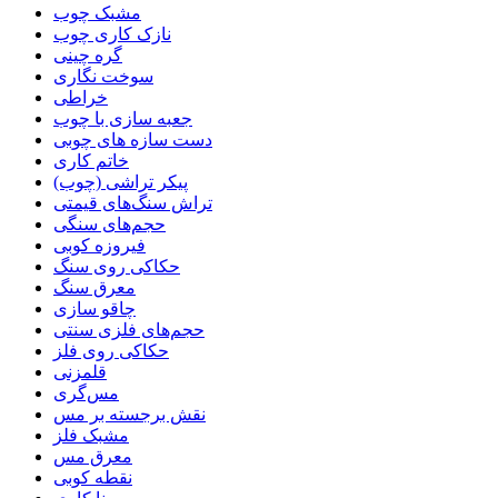
مشبک چوب
نازک کاری چوب
گره چینی
سوخت نگاری
خراطی
جعبه سازی با چوب
دست سازه های چوبی
خاتم کاری
پیکر تراشی (چوب)
تراش سنگ‌های قیمتی
حجم‌های سنگی
فیروزه کوبی
حکاکی روی سنگ
معرق سنگ
چاقو سازی
حجم‌های فلزی سنتی
حکاکی روی فلز
قلمزنی
مس‌گری
نقش برجسته بر مس
مشبک فلز
معرق مس
نقطه کوبی