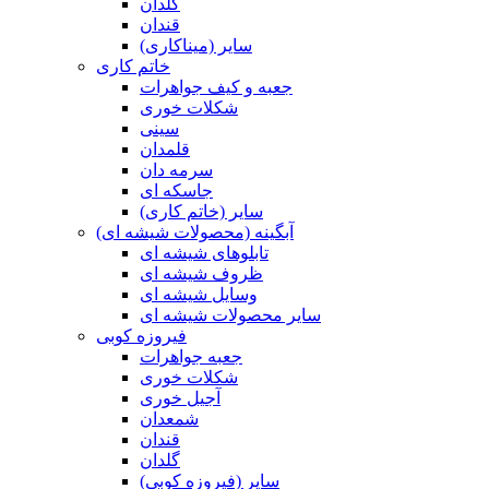
گلدان
قندان
سایر (میناکاری)
خاتم کاری
جعبه و کیف جواهرات
شکلات خوری
سینی
قلمدان
سرمه دان
جاسکه ای
سایر (خاتم کاری)
آبگینه (محصولات شیشه ای)
تابلوهای شیشه ای
ظروف شیشه ای
وسایل شیشه ای
سایر محصولات شیشه ای
فیروزه کوبی
جعبه جواهرات
شکلات خوری
آجیل خوری
شمعدان
قندان
گلدان
سایر (فیروزه کوبی)