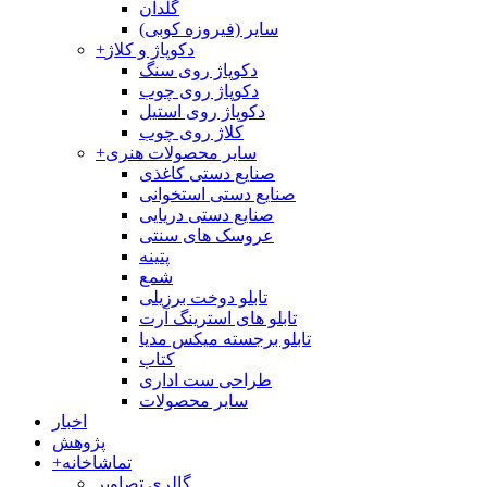
گلدان
سایر (فیروزه کوبی)
دکوپاژ و کلاژ
+
دکوپاژ روی سنگ
دکوپاژ روی چوب
دکوپاژ روی استیل
کلاژ روی چوب
سایر محصولات هنری
+
صنایع دستی کاغذی
صنایع دستی استخوانی
صنایع دستی دریایی
عروسک های سنتی
پتینه
شمع
تابلو دوخت برزیلی
تابلو های استرینگ آرت
تابلو برجسته میکس مدیا
کتاب
طراحی ست اداری
سایر محصولات
اخبار
پژوهش
تماشاخانه
+
گالری تصاویر