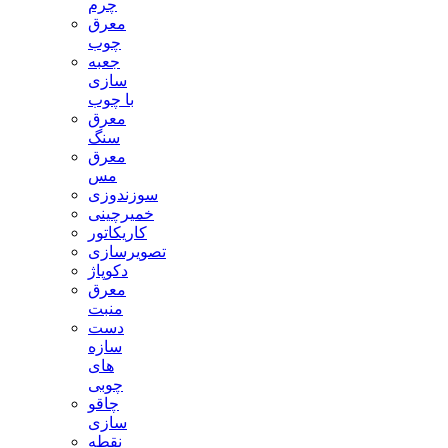
چرم
معرق
چوب
جعبه
سازی
با چوب
معرق
سنگ
معرق
مس
سوزندوزی
خمیرچینی
کاریکاتور
تصویرسازی
دکوپاژ
معرق
منبت
دست
سازه
های
چوبی
چاقو
سازی
نقطه