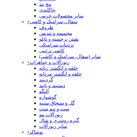
مچ بند
جاکلیدی
سایر محصولات چرمی
سفال، سرامیک و کاشی
+
ظروف
مجسمه و تندیس
نقش برجسته و تابلو
تزئینات سرامیکی
کاشی تزئینی
سایر (سفال، سرامیک و کاشی)
زیورآلات و جواهرات
+
حلقه و انگشتر زنانه
حلقه و انگشتر مردانه
گردنبند
دستبند و پابند
النگو
گوشواره
گل و سنجاق سینه
ست و نیم ست
زیورآلات مو
گیره روسری و شال
سایر زیورآلات
پوشاک
+