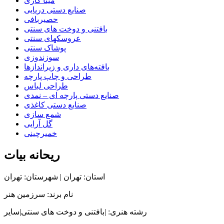
مینا کاری
صنایع دستی دریایی
حصیربافی
بافتنی‌ و دوخت های سنتی
عروسکهای سنتی
پوشاک سنتی
سوزندوزی
بافته‌های داری و زیراندازها
طراحی و چاپ پارچه
طراحی لباس
صنایع دستی پارچه ای – نمدی
صنایع دستی کاغذی
شمع سازی
گل آرایی
خمیرچینی
ریحانه بیات
استان: تهران | شهرستان: تهران
نام برند: سرزمین هنر
رشته هنری: |بافتنی‌ و دوخت های سنتی|سایر