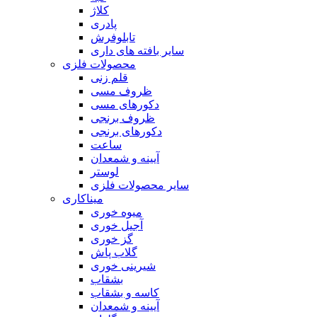
کلاژ
پادری
تابلوفرش
سایر بافته های داری
محصولات فلزی
قلم زنی
ظروف مسی
دکورهای مسی
ظروف برنجی
دکورهای برنجی
ساعت
آیینه و شمعدان
لوستر
سایر محصولات فلزی
میناکاری
میوه خوری
آجیل خوری
گز خوری
گلاب پاش
شیرینی خوری
بشقاب
کاسه و بشقاب
آیینه و شمعدان