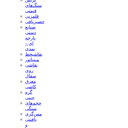
سنگ‌های
قیمتی
قلمزنی
حصیربافی
صنایع
دستی
پارچه
ای –
نمدی
نقاشیخط
مینیاتور
نقاشی
روی
سفال
معرق
کاشی
گره
چینی
حجم‌های
سنگی
مس‌گری
بافتنی‌
و