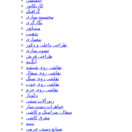
انیمیشن
کاریکاتور
گرافیک
مجسمه سازی
نگارگری
مینیاتور
تذهیب
معماری
طراحی داخلی و دکور
تصویرسازی
طراحی فرش
آبگینه
نقاشی روی شیشه
نقاشی روی سفال
نقاشی روی سنگ
نقاشی روی چوب
نقاشی روی چرم
دکوپاژ
زیورآلات سنتی
جواهرات دست ساز
سفال، سرامیک و کاشی
معرق کاشی
پتینه
صنایع دستی چرمی