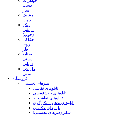
جواهرات
دست
ساز
مشبک
چوب
پیکر
تراشی
(چوب)
حکاکی
روی
فلز
صنایع
دستی
دریایی
طراحی
لباس
فروشگاه
هنرهای تجسمی
تابلوهای نقاشی
تابلوهای خوشنویسی
تابلوهای نقاشیخط
تابلوهای تذهیب، نگارگری
تابلوهای عکاسی
سایر (هنرهای تجسمی)