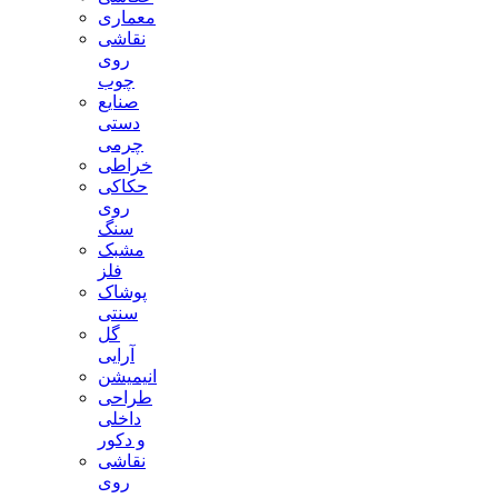
معماری
نقاشی
روی
چوب
صنایع
دستی
چرمی
خراطی
حکاکی
روی
سنگ
مشبک
فلز
پوشاک
سنتی
گل
آرایی
انیمیشن
طراحی
داخلی
و دکور
نقاشی
روی