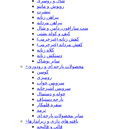
شال و روسری
روپوش و مانتو
تیشرت
پیراهن زنانه
پیراهن مردانه
ست سارافون، دامن و شال
کیف و کوله پشتی
کفش زنانه (غیرچرمی)
کفش مردانه (غیرچرمی)
کلاه زنانه
دستکش زنانه
سایر پوشاک
محصولات پارچه ای و رودوزی
+
کوسن
رومیزی
سرویس خواب
سرویس آشپزخانه
حوله و دستمال
پارچه دستباف
سفره قلمکار
ترمه
سایر محصولات پارچه ای
بافته های داری و زیراندازها
+
قالی و قالیچه