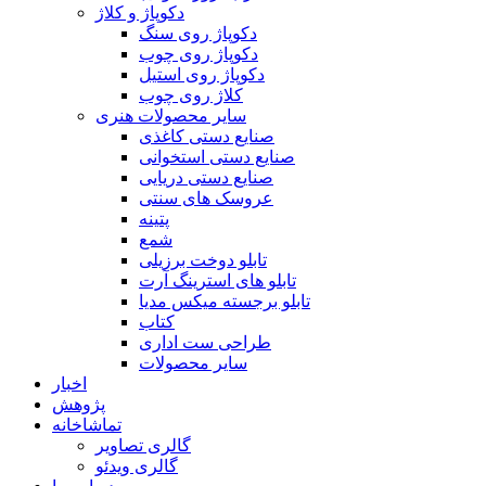
دکوپاژ و کلاژ
دکوپاژ روی سنگ
دکوپاژ روی چوب
دکوپاژ روی استیل
کلاژ روی چوب
سایر محصولات هنری
صنایع دستی کاغذی
صنایع دستی استخوانی
صنایع دستی دریایی
عروسک های سنتی
پتینه
شمع
تابلو دوخت برزیلی
تابلو های استرینگ آرت
تابلو برجسته میکس مدیا
کتاب
طراحی ست اداری
سایر محصولات
اخبار
پژوهش
تماشاخانه
گالری تصاویر
گالری ویدئو