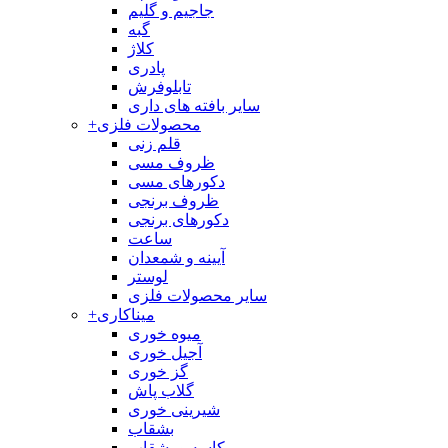
جاجیم و گلیم
گبه
کلاژ
پادری
تابلوفرش
سایر بافته های داری
محصولات فلزی
+
قلم زنی
ظروف مسی
دکورهای مسی
ظروف برنجی
دکورهای برنجی
ساعت
آیینه و شمعدان
لوستر
سایر محصولات فلزی
میناکاری
+
میوه خوری
آجیل خوری
گز خوری
گلاب پاش
شیرینی خوری
بشقاب
کاسه و بشقاب