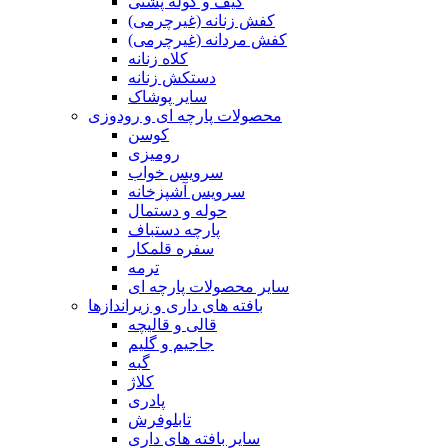
کیف و کوله پشتی
کفش زنانه (غیرچرمی)
کفش مردانه (غیرچرمی)
کلاه زنانه
دستکش زنانه
سایر پوشاک
محصولات پارچه ای و رودوزی
کوسن
رومیزی
سرویس خواب
سرویس آشپزخانه
حوله و دستمال
پارچه دستباف
سفره قلمکار
ترمه
سایر محصولات پارچه ای
بافته های داری و زیراندازها
قالی و قالیچه
جاجیم و گلیم
گبه
کلاژ
پادری
تابلوفرش
سایر بافته های داری