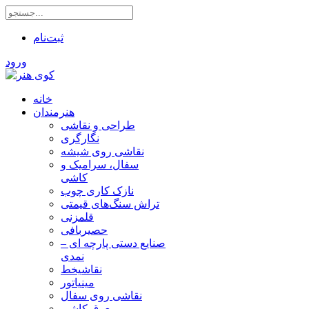
ثبت‌نام
ورود
خانه
هنرمندان
طراحی و نقاشی
نگارگری
نقاشی روی شیشه
سفال، سرامیک و
کاشی
نازک کاری چوب
تراش سنگ‌های قیمتی
قلمزنی
حصیربافی
صنایع دستی پارچه ای –
نمدی
نقاشیخط
مینیاتور
نقاشی روی سفال
معرق کاشی