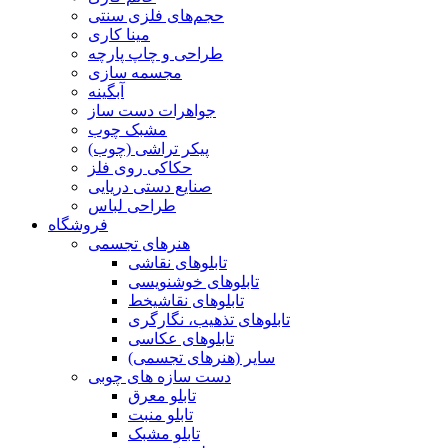
حجم‌های فلزی سنتی
مینا کاری
طراحی و چاپ پارچه
مجسمه سازی
آبگینه
جواهرات دست ساز
مشبک چوب
پیکر تراشی (چوب)
حکاکی روی فلز
صنایع دستی دریایی
طراحی لباس
فروشگاه
هنرهای تجسمی
تابلوهای نقاشی
تابلوهای خوشنویسی
تابلوهای نقاشیخط
تابلوهای تذهیب، نگارگری
تابلوهای عکاسی
سایر (هنرهای تجسمی)
دست سازه های چوبی
تابلو معرق
تابلو منبت
تابلو مشبک