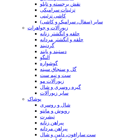
نقش برجسته و تابلو
تزئینات سرامیکی
کاشی تزئینی
سایر (سفال، سرامیک و کاشی)
زیورآلات و جواهرات
حلقه و انگشتر زنانه
حلقه و انگشتر مردانه
گردنبند
دستبند و پابند
النگو
گوشواره
گل و سنجاق سینه
ست و نیم ست
زیورآلات مو
گیره روسری و شال
سایر زیورآلات
پوشاک
شال و روسری
روپوش و مانتو
تیشرت
پیراهن زنانه
پیراهن مردانه
ست سارافون، دامن و شال