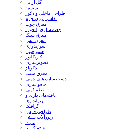
گل آرایی
انیمیشن
طراحی داخلی و دکور
نقاشی روی چرم
معرق چوب
جعبه سازی با چوب
معرق سنگ
معرق مس
سوزندوزی
خمیرچینی
کاریکاتور
تصویرسازی
دکوپاژ
معرق منبت
دست سازه های چوبی
چاقو سازی
نقطه کوبی
بافته‌های داری و
زیراندازها
گرافیک
طراحی فرش
زیورآلات سنتی
منبت
خاتم کاری