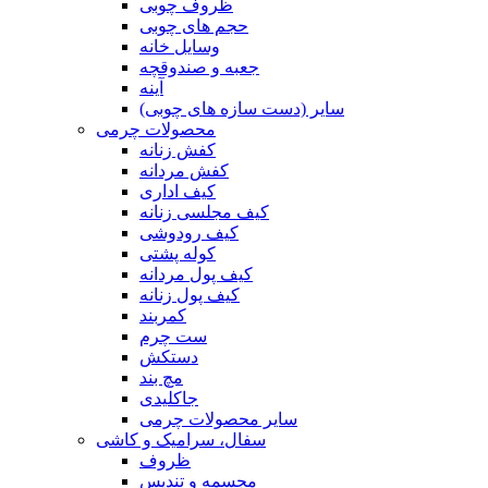
ظروف چوبی
حجم های چوبی
وسایل خانه
جعبه و صندوقچه
آینه
سایر (دست سازه های چوبی)
محصولات چرمی
کفش زنانه
کفش مردانه
کیف اداری
کیف مجلسی زنانه
کیف رودوشی
کوله پشتی
کیف پول مردانه
کیف پول زنانه
کمربند
ست چرم
دستکش
مچ بند
جاکلیدی
سایر محصولات چرمی
سفال، سرامیک و کاشی
ظروف
مجسمه و تندیس