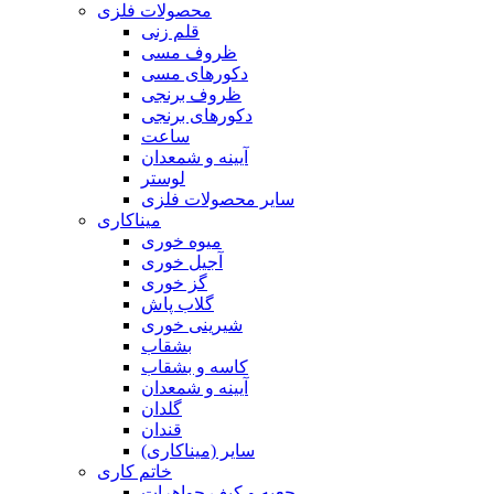
محصولات فلزی
قلم زنی
ظروف مسی
دکورهای مسی
ظروف برنجی
دکورهای برنجی
ساعت
آیینه و شمعدان
لوستر
سایر محصولات فلزی
میناکاری
میوه خوری
آجیل خوری
گز خوری
گلاب پاش
شیرینی خوری
بشقاب
کاسه و بشقاب
آیینه و شمعدان
گلدان
قندان
سایر (میناکاری)
خاتم کاری
جعبه و کیف جواهرات