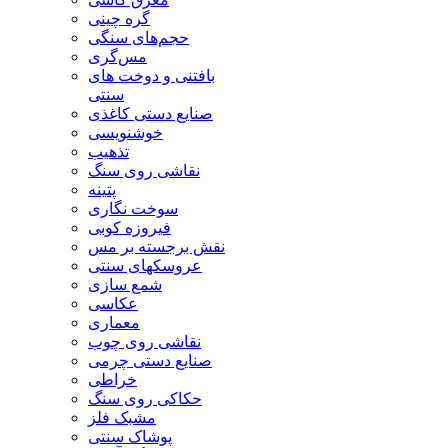
گره چینی
حجم‌های سنگی
مس‌گری
بافتنی‌ و دوخت های
سنتی
صنایع دستی کاغذی
خوشنویسی
تذهیب
نقاشی روی سنگ
پتینه
سوخت نگاری
فیروزه کوبی
نقش برجسته بر مس
عروسکهای سنتی
شمع سازی
عکاسی
معماری
نقاشی روی چوب
صنایع دستی چرمی
خراطی
حکاکی روی سنگ
مشبک فلز
پوشاک سنتی