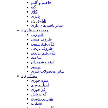
جاجیم و گلیم
گبه
کلاژ
پادری
تابلوفرش
سایر بافته های داری
محصولات فلزی
+
قلم زنی
ظروف مسی
دکورهای مسی
ظروف برنجی
دکورهای برنجی
ساعت
آیینه و شمعدان
لوستر
سایر محصولات فلزی
میناکاری
+
میوه خوری
آجیل خوری
گز خوری
گلاب پاش
شیرینی خوری
بشقاب
کاسه و بشقاب