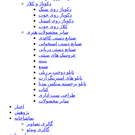
دکوپاژ و کلاژ
دکوپاژ روی سنگ
دکوپاژ روی چوب
دکوپاژ روی استیل
کلاژ روی چوب
سایر محصولات هنری
صنایع دستی کاغذی
صنایع دستی استخوانی
صنایع دستی دریایی
عروسک های سنتی
پتینه
شمع
تابلو دوخت برزیلی
تابلو های استرینگ آرت
تابلو برجسته میکس مدیا
کتاب
طراحی ست اداری
سایر محصولات
اخبار
پژوهش
تماشاخانه
گالری تصاویر
گالری ویدئو