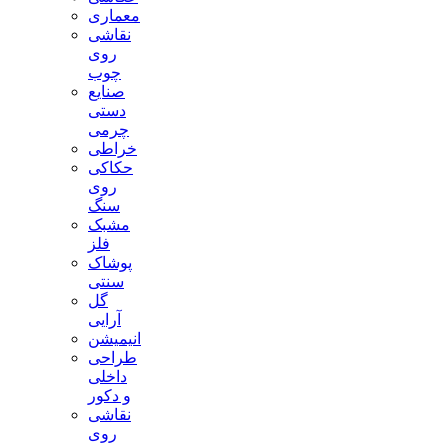
معماری
نقاشی
روی
چوب
صنایع
دستی
چرمی
خراطی
حکاکی
روی
سنگ
مشبک
فلز
پوشاک
سنتی
گل
آرایی
انیمیشن
طراحی
داخلی
و دکور
نقاشی
روی