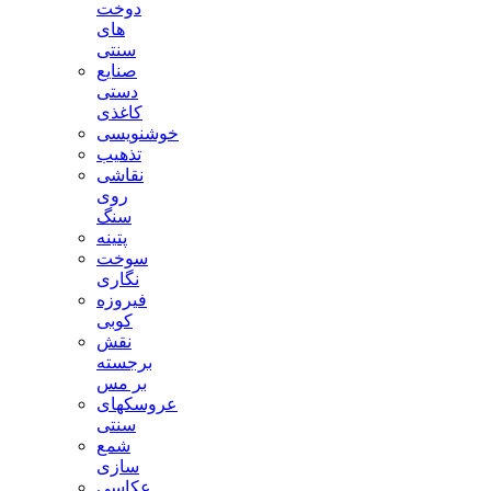
دوخت
های
سنتی
صنایع
دستی
کاغذی
خوشنویسی
تذهیب
نقاشی
روی
سنگ
پتینه
سوخت
نگاری
فیروزه
کوبی
نقش
برجسته
بر مس
عروسکهای
سنتی
شمع
سازی
عکاسی