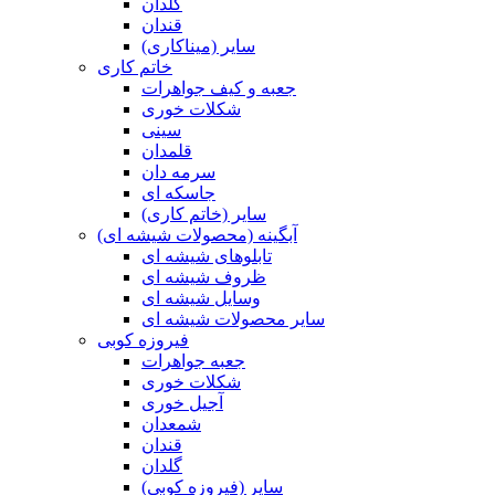
گلدان
قندان
سایر (میناکاری)
خاتم کاری
جعبه و کیف جواهرات
شکلات خوری
سینی
قلمدان
سرمه دان
جاسکه ای
سایر (خاتم کاری)
آبگینه (محصولات شیشه ای)
تابلوهای شیشه ای
ظروف شیشه ای
وسایل شیشه ای
سایر محصولات شیشه ای
فیروزه کوبی
جعبه جواهرات
شکلات خوری
آجیل خوری
شمعدان
قندان
گلدان
سایر (فیروزه کوبی)