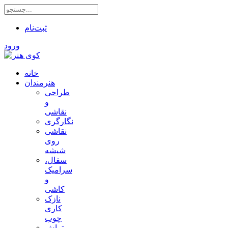
ثبت‌نام
ورود
خانه
هنرمندان
طراحی
و
نقاشی
نگارگری
نقاشی
روی
شیشه
سفال،
سرامیک
و
کاشی
نازک
کاری
چوب
تراش