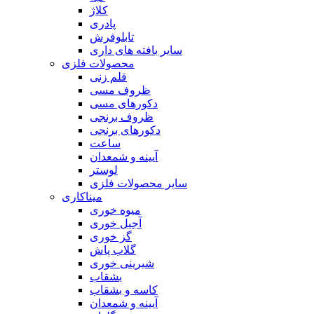
کلاژ
پادری
تابلوفرش
سایر بافته های داری
محصولات فلزی
قلم زنی
ظروف مسی
دکورهای مسی
ظروف برنجی
دکورهای برنجی
ساعت
آیینه و شمعدان
لوستر
سایر محصولات فلزی
میناکاری
میوه خوری
آجیل خوری
گز خوری
گلاب پاش
شیرینی خوری
بشقاب
کاسه و بشقاب
آیینه و شمعدان