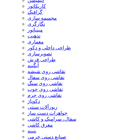
انیمیشن
کاریکاتور
گرافیک
مجسمه سازی
نگارگری
مینیاتور
تذهیب
معماری
طراحی داخلی و دکور
تصویرسازی
طراحی فرش
آبگینه
نقاشی روی شیشه
نقاشی روی سفال
نقاشی روی سنگ
نقاشی روی چوب
نقاشی روی چرم
دکوپاژ
زیورآلات سنتی
جواهرات دست ساز
سفال، سرامیک و کاشی
معرق کاشی
پتینه
صنایع دستی چرمی