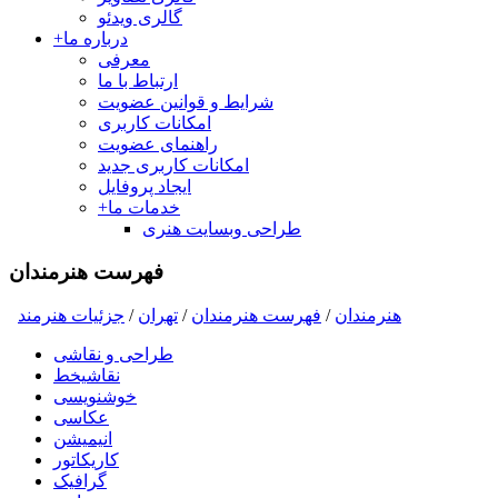
گالری ویدئو
درباره ما
+
معرفی
ارتباط با ما
شرایط و قوانین عضویت
امکانات کاربری
راهنمای عضویت
امکانات کاربری جدید
ایجاد پروفایل
خدمات ما
+
طراحی وبسایت هنری
فهرست هنرمندان
هنرمندان
/
فهرست هنرمندان
/
تهران
/
جزئیات هنرمند
طراحی و نقاشی
نقاشیخط
خوشنویسی
عکاسی
انیمیشن
کاریکاتور
گرافیک