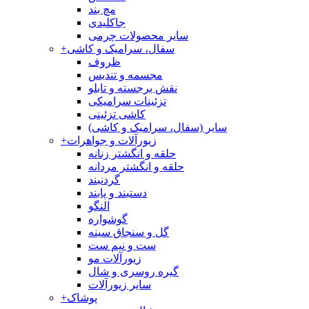
مچ بند
جاکلیدی
سایر محصولات چرمی
سفال، سرامیک و کاشی
+
ظروف
مجسمه و تندیس
نقش برجسته و تابلو
تزئینات سرامیکی
کاشی تزئینی
سایر (سفال، سرامیک و کاشی)
زیورآلات و جواهرات
+
حلقه و انگشتر زنانه
حلقه و انگشتر مردانه
گردنبند
دستبند و پابند
النگو
گوشواره
گل و سنجاق سینه
ست و نیم ست
زیورآلات مو
گیره روسری و شال
سایر زیورآلات
پوشاک
+