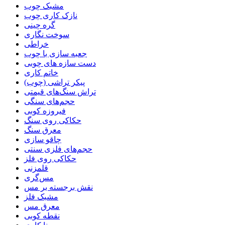
مشبک چوب
نازک کاری چوب
گره چینی
سوخت نگاری
خراطی
جعبه سازی با چوب
دست سازه های چوبی
خاتم کاری
پیکر تراشی (چوب)
تراش سنگ‌های قیمتی
حجم‌های سنگی
فیروزه کوبی
حکاکی روی سنگ
معرق سنگ
چاقو سازی
حجم‌های فلزی سنتی
حکاکی روی فلز
قلمزنی
مس‌گری
نقش برجسته بر مس
مشبک فلز
معرق مس
نقطه کوبی