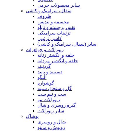
سایر محصولات چرمی
سفال، سرامیک و کاشی
ظروف
مجسمه و تندیس
نقش برجسته و تابلو
تزئینات سرامیکی
کاشی تزئینی
سایر (سفال، سرامیک و کاشی)
زیورآلات و جواهرات
حلقه و انگشتر زنانه
حلقه و انگشتر مردانه
گردنبند
دستبند و پابند
النگو
گوشواره
گل و سنجاق سینه
ست و نیم ست
زیورآلات مو
گیره روسری و شال
سایر زیورآلات
پوشاک
شال و روسری
روپوش و مانتو