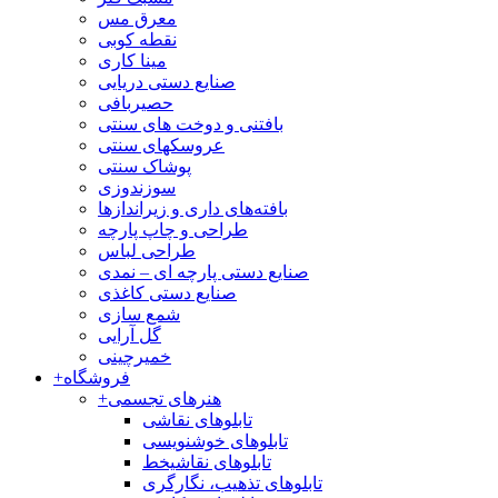
معرق مس
نقطه کوبی
مینا کاری
صنایع دستی دریایی
حصیربافی
بافتنی‌ و دوخت های سنتی
عروسکهای سنتی
پوشاک سنتی
سوزندوزی
بافته‌های داری و زیراندازها
طراحی و چاپ پارچه
طراحی لباس
صنایع دستی پارچه ای – نمدی
صنایع دستی کاغذی
شمع سازی
گل آرایی
خمیرچینی
فروشگاه
+
هنرهای تجسمی
+
تابلوهای نقاشی
تابلوهای خوشنویسی
تابلوهای نقاشیخط
تابلوهای تذهیب، نگارگری