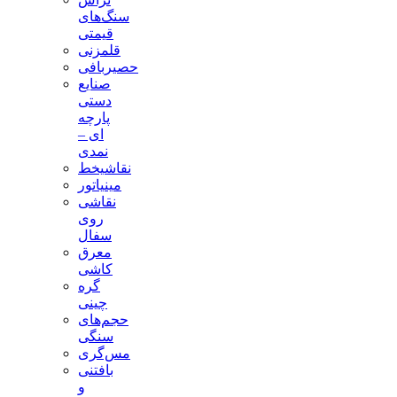
سنگ‌های
قیمتی
قلمزنی
حصیربافی
صنایع
دستی
پارچه
ای –
نمدی
نقاشیخط
مینیاتور
نقاشی
روی
سفال
معرق
کاشی
گره
چینی
حجم‌های
سنگی
مس‌گری
بافتنی‌
و