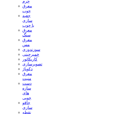
چرم
معرق
چوب
جعبه
سازی
با چوب
معرق
سنگ
معرق
مس
سوزندوزی
خمیرچینی
کاریکاتور
تصویرسازی
دکوپاژ
معرق
منبت
دست
سازه
های
چوبی
چاقو
سازی
نقطه