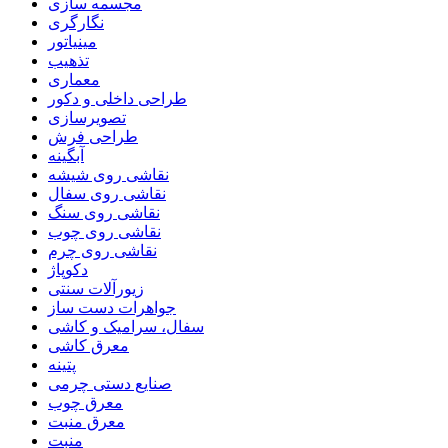
مجسمه سازی
نگارگری
مینیاتور
تذهیب
معماری
طراحی داخلی و دکور
تصویرسازی
طراحی فرش
آبگینه
نقاشی روی شیشه
نقاشی روی سفال
نقاشی روی سنگ
نقاشی روی چوب
نقاشی روی چرم
دکوپاژ
زیورآلات سنتی
جواهرات دست ساز
سفال، سرامیک و کاشی
معرق کاشی
پتینه
صنایع دستی چرمی
معرق چوب
معرق منبت
منبت