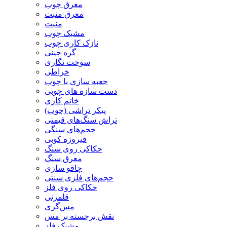
معرق چوب
معرق منبت
منبت
مشبک چوب
نازک کاری چوب
گره چینی
سوخت نگاری
خراطی
جعبه سازی با چوب
دست سازه های چوبی
خاتم کاری
پیکر تراشی (چوب)
تراش سنگ‌های قیمتی
حجم‌های سنگی
فیروزه کوبی
حکاکی روی سنگ
معرق سنگ
چاقو سازی
حجم‌های فلزی سنتی
حکاکی روی فلز
قلمزنی
مس‌گری
نقش برجسته بر مس
مشبک فلز