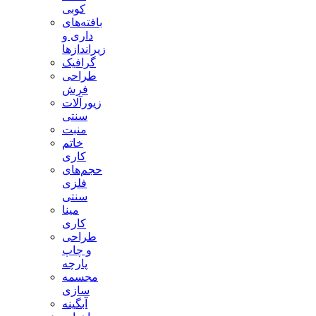
کوبی
بافته‌های
داری و
زیراندازها
گرافیک
طراحی
فرش
زیورآلات
سنتی
منبت
خاتم
کاری
حجم‌های
فلزی
سنتی
مینا
کاری
طراحی
و چاپ
پارچه
مجسمه
سازی
آبگینه