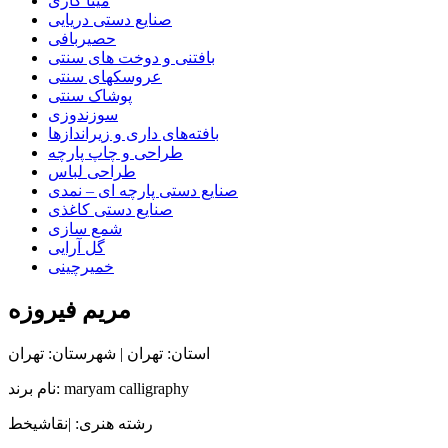
مینا کاری
صنایع دستی دریایی
حصیربافی
بافتنی‌ و دوخت های سنتی
عروسکهای سنتی
پوشاک سنتی
سوزندوزی
بافته‌های داری و زیراندازها
طراحی و چاپ پارچه
طراحی لباس
صنایع دستی پارچه ای – نمدی
صنایع دستی کاغذی
شمع سازی
گل آرایی
خمیرچینی
مریم فیروزه
استان: تهران | شهرستان: تهران
نام برند: maryam calligraphy
رشته هنری: |نقاشیخط