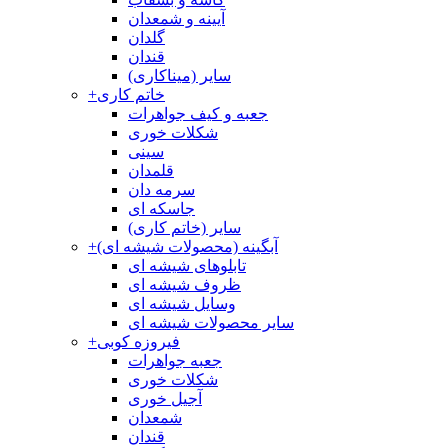
آیینه و شمعدان
گلدان
قندان
سایر (میناکاری)
خاتم کاری
+
جعبه و کیف جواهرات
شکلات خوری
سینی
قلمدان
سرمه دان
جاسکه ای
سایر (خاتم کاری)
آبگینه (محصولات شیشه ای)
+
تابلوهای شیشه ای
ظروف شیشه ای
وسایل شیشه ای
سایر محصولات شیشه ای
فیروزه کوبی
+
جعبه جواهرات
شکلات خوری
آجیل خوری
شمعدان
قندان