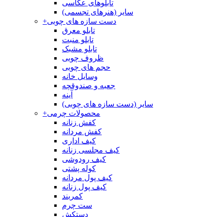
تابلوهای عکاسی
سایر (هنرهای تجسمی)
دست سازه های چوبی
+
تابلو معرق
تابلو منبت
تابلو مشبک
ظروف چوبی
حجم های چوبی
وسایل خانه
جعبه و صندوقچه
آینه
سایر (دست سازه های چوبی)
محصولات چرمی
+
کفش زنانه
کفش مردانه
کیف اداری
کیف مجلسی زنانه
کیف رودوشی
کوله پشتی
کیف پول مردانه
کیف پول زنانه
کمربند
ست چرم
دستکش