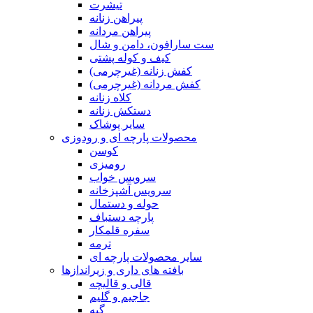
تیشرت
پیراهن زنانه
پیراهن مردانه
ست سارافون، دامن و شال
کیف و کوله پشتی
کفش زنانه (غیرچرمی)
کفش مردانه (غیرچرمی)
کلاه زنانه
دستکش زنانه
سایر پوشاک
محصولات پارچه ای و رودوزی
کوسن
رومیزی
سرویس خواب
سرویس آشپزخانه
حوله و دستمال
پارچه دستباف
سفره قلمکار
ترمه
سایر محصولات پارچه ای
بافته های داری و زیراندازها
قالی و قالیچه
جاجیم و گلیم
گبه