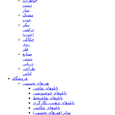
جواهرات
دست
ساز
مشبک
چوب
پیکر
تراشی
(چوب)
حکاکی
روی
فلز
صنایع
دستی
دریایی
طراحی
لباس
فروشگاه
هنرهای تجسمی
تابلوهای نقاشی
تابلوهای خوشنویسی
تابلوهای نقاشیخط
تابلوهای تذهیب، نگارگری
تابلوهای عکاسی
سایر (هنرهای تجسمی)