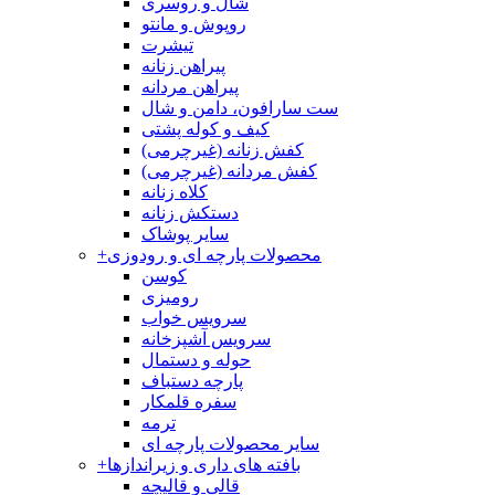
شال و روسری
روپوش و مانتو
تیشرت
پیراهن زنانه
پیراهن مردانه
ست سارافون، دامن و شال
کیف و کوله پشتی
کفش زنانه (غیرچرمی)
کفش مردانه (غیرچرمی)
کلاه زنانه
دستکش زنانه
سایر پوشاک
محصولات پارچه ای و رودوزی
+
کوسن
رومیزی
سرویس خواب
سرویس آشپزخانه
حوله و دستمال
پارچه دستباف
سفره قلمکار
ترمه
سایر محصولات پارچه ای
بافته های داری و زیراندازها
+
قالی و قالیچه