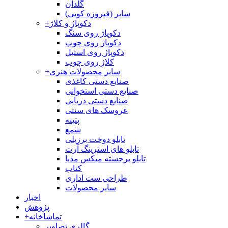
گلدان
سایر (فیروزه کوبی)
دکوپاژ و کلاژ
+
دکوپاژ روی سنگ
دکوپاژ روی چوب
دکوپاژ روی استیل
کلاژ روی چوب
سایر محصولات هنری
+
صنایع دستی کاغذی
صنایع دستی استخوانی
صنایع دستی دریایی
عروسک های سنتی
پتینه
شمع
تابلو دوخت برزیلی
تابلو های استرینگ آرت
تابلو برجسته میکس مدیا
کتاب
طراحی ست اداری
سایر محصولات
اخبار
پژوهش
تماشاخانه
+
گالری تصاویر