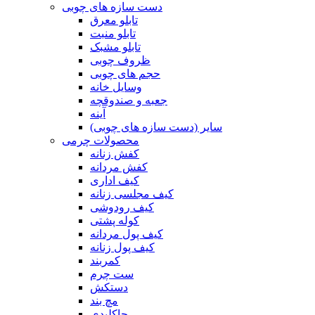
دست سازه های چوبی
تابلو معرق
تابلو منبت
تابلو مشبک
ظروف چوبی
حجم های چوبی
وسایل خانه
جعبه و صندوقچه
آینه
سایر (دست سازه های چوبی)
محصولات چرمی
کفش زنانه
کفش مردانه
کیف اداری
کیف مجلسی زنانه
کیف رودوشی
کوله پشتی
کیف پول مردانه
کیف پول زنانه
کمربند
ست چرم
دستکش
مچ بند
جاکلیدی