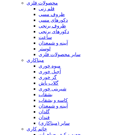
محصولات فلزی
قلم زنی
ظروف مسی
دکورهای مسی
ظروف برنجی
دکورهای برنجی
ساعت
آیینه و شمعدان
لوستر
سایر محصولات فلزی
میناکاری
میوه خوری
آجیل خوری
گز خوری
گلاب پاش
شیرینی خوری
بشقاب
کاسه و بشقاب
آیینه و شمعدان
گلدان
قندان
سایر (میناکاری)
خاتم کاری
جعبه و کیف جواهرات