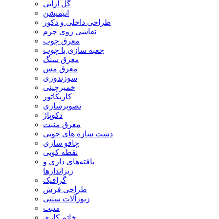
گل آرایی
انیمیشن
طراحی داخلی و دکور
نقاشی روی چرم
معرق چوب
جعبه سازی با چوب
معرق سنگ
معرق مس
سوزندوزی
خمیرچینی
کاریکاتور
تصویرسازی
دکوپاژ
معرق منبت
دست سازه های چوبی
چاقو سازی
نقطه کوبی
بافته‌های داری و
زیراندازها
گرافیک
طراحی فرش
زیورآلات سنتی
منبت
خاتم کاری