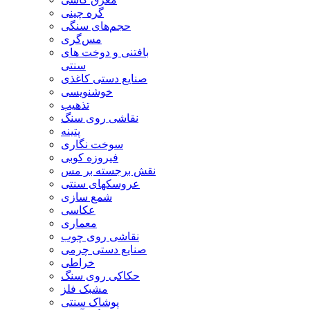
گره چینی
حجم‌های سنگی
مس‌گری
بافتنی‌ و دوخت های
سنتی
صنایع دستی کاغذی
خوشنویسی
تذهیب
نقاشی روی سنگ
پتینه
سوخت نگاری
فیروزه کوبی
نقش برجسته بر مس
عروسکهای سنتی
شمع سازی
عکاسی
معماری
نقاشی روی چوب
صنایع دستی چرمی
خراطی
حکاکی روی سنگ
مشبک فلز
پوشاک سنتی