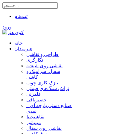
ثبت‌نام
ورود
خانه
هنرمندان
طراحی و نقاشی
نگارگری
نقاشی روی شیشه
سفال، سرامیک و
کاشی
نازک کاری چوب
تراش سنگ‌های قیمتی
قلمزنی
حصیربافی
صنایع دستی پارچه ای –
نمدی
نقاشیخط
مینیاتور
نقاشی روی سفال
معرق کاشی