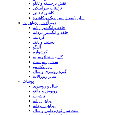
نقش برجسته و تابلو
تزئینات سرامیکی
کاشی تزئینی
سایر (سفال، سرامیک و کاشی)
زیورآلات و جواهرات
حلقه و انگشتر زنانه
حلقه و انگشتر مردانه
گردنبند
دستبند و پابند
النگو
گوشواره
گل و سنجاق سینه
ست و نیم ست
زیورآلات مو
گیره روسری و شال
سایر زیورآلات
پوشاک
شال و روسری
روپوش و مانتو
تیشرت
پیراهن زنانه
پیراهن مردانه
ست سارافون، دامن و شال