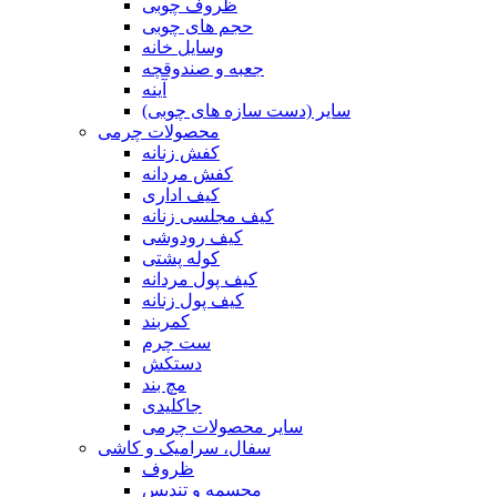
ظروف چوبی
حجم های چوبی
وسایل خانه
جعبه و صندوقچه
آینه
سایر (دست سازه های چوبی)
محصولات چرمی
کفش زنانه
کفش مردانه
کیف اداری
کیف مجلسی زنانه
کیف رودوشی
کوله پشتی
کیف پول مردانه
کیف پول زنانه
کمربند
ست چرم
دستکش
مچ بند
جاکلیدی
سایر محصولات چرمی
سفال، سرامیک و کاشی
ظروف
مجسمه و تندیس