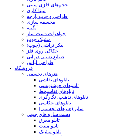
حجم‌های فلزی سنتی
مینا کاری
طراحی و چاپ پارچه
مجسمه سازی
آبگینه
جواهرات دست ساز
مشبک چوب
پیکر تراشی (چوب)
حکاکی روی فلز
صنایع دستی دریایی
طراحی لباس
فروشگاه
هنرهای تجسمی
تابلوهای نقاشی
تابلوهای خوشنویسی
تابلوهای نقاشیخط
تابلوهای تذهیب، نگارگری
تابلوهای عکاسی
سایر (هنرهای تجسمی)
دست سازه های چوبی
تابلو معرق
تابلو منبت
تابلو مشبک