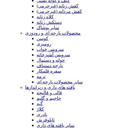
کیف و کوله پشتی
کفش زنانه (غیرچرمی)
کفش مردانه (غیرچرمی)
کلاه زنانه
دستکش زنانه
سایر پوشاک
محصولات پارچه ای و رودوزی
کوسن
رومیزی
سرویس خواب
سرویس آشپزخانه
حوله و دستمال
پارچه دستباف
سفره قلمکار
ترمه
سایر محصولات پارچه ای
بافته های داری و زیراندازها
قالی و قالیچه
جاجیم و گلیم
گبه
کلاژ
پادری
تابلوفرش
سایر بافته های داری