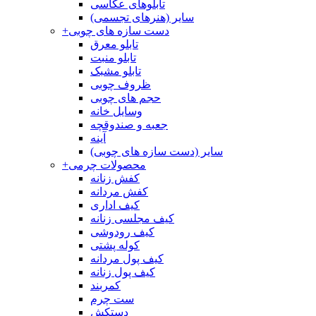
تابلوهای عکاسی
سایر (هنرهای تجسمی)
دست سازه های چوبی
+
تابلو معرق
تابلو منبت
تابلو مشبک
ظروف چوبی
حجم های چوبی
وسایل خانه
جعبه و صندوقچه
آینه
سایر (دست سازه های چوبی)
محصولات چرمی
+
کفش زنانه
کفش مردانه
کیف اداری
کیف مجلسی زنانه
کیف رودوشی
کوله پشتی
کیف پول مردانه
کیف پول زنانه
کمربند
ست چرم
دستکش