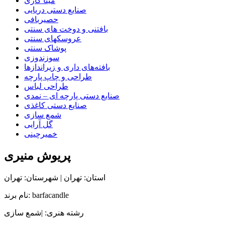
مینا کاری
صنایع دستی دریایی
حصیربافی
بافتنی‌ و دوخت های سنتی
عروسکهای سنتی
پوشاک سنتی
سوزندوزی
بافته‌های داری و زیراندازها
طراحی و چاپ پارچه
طراحی لباس
صنایع دستی پارچه ای – نمدی
صنایع دستی کاغذی
شمع سازی
گل آرایی
خمیرچینی
پریوش منیری
استان: تهران | شهرستان: تهران
نام برند: barfacandle
رشته هنری: |شمع سازی