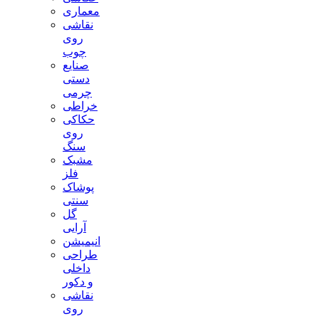
معماری
نقاشی
روی
چوب
صنایع
دستی
چرمی
خراطی
حکاکی
روی
سنگ
مشبک
فلز
پوشاک
سنتی
گل
آرایی
انیمیشن
طراحی
داخلی
و دکور
نقاشی
روی