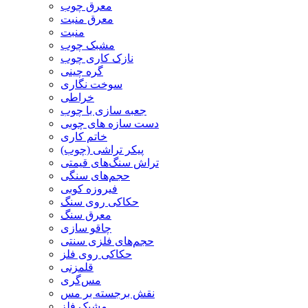
معرق چوب
معرق منبت
منبت
مشبک چوب
نازک کاری چوب
گره چینی
سوخت نگاری
خراطی
جعبه سازی با چوب
دست سازه های چوبی
خاتم کاری
پیکر تراشی (چوب)
تراش سنگ‌های قیمتی
حجم‌های سنگی
فیروزه کوبی
حکاکی روی سنگ
معرق سنگ
چاقو سازی
حجم‌های فلزی سنتی
حکاکی روی فلز
قلمزنی
مس‌گری
نقش برجسته بر مس
مشبک فلز