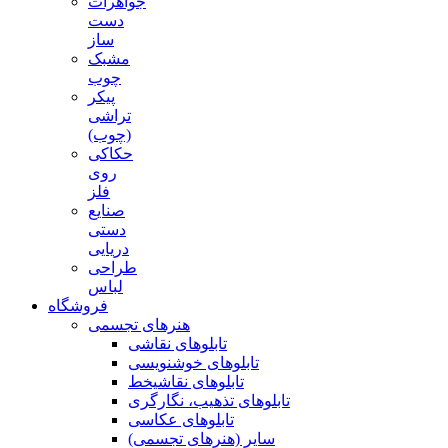
جواهرات
دست
ساز
مشبک
چوب
پیکر
تراشی
(چوب)
حکاکی
روی
فلز
صنایع
دستی
دریایی
طراحی
لباس
فروشگاه
هنرهای تجسمی
تابلوهای نقاشی
تابلوهای خوشنویسی
تابلوهای نقاشیخط
تابلوهای تذهیب، نگارگری
تابلوهای عکاسی
سایر (هنرهای تجسمی)