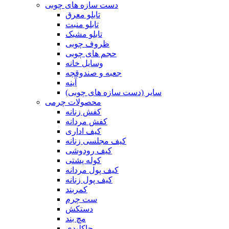
دست سازه های چوبی
تابلو معرق
تابلو منبت
تابلو مشبک
ظروف چوبی
حجم های چوبی
وسایل خانه
جعبه و صندوقچه
آینه
سایر (دست سازه های چوبی)
محصولات چرمی
کفش زنانه
کفش مردانه
کیف اداری
کیف مجلسی زنانه
کیف رودوشی
کوله پشتی
کیف پول مردانه
کیف پول زنانه
کمربند
ست چرم
دستکش
مچ بند
جاکلیدی