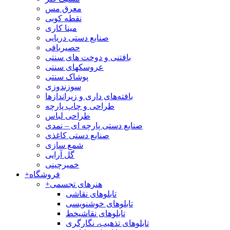
معرق مس
نقطه کوبی
مینا کاری
صنایع دستی دریایی
حصیربافی
بافتنی‌ و دوخت های سنتی
عروسکهای سنتی
پوشاک سنتی
سوزندوزی
بافته‌های داری و زیراندازها
طراحی و چاپ پارچه
طراحی لباس
صنایع دستی پارچه ای – نمدی
صنایع دستی کاغذی
شمع سازی
گل آرایی
خمیرچینی
فروشگاه
+
هنرهای تجسمی
+
تابلوهای نقاشی
تابلوهای خوشنویسی
تابلوهای نقاشیخط
تابلوهای تذهیب، نگارگری