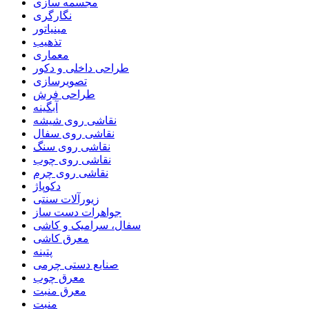
مجسمه سازی
نگارگری
مینیاتور
تذهیب
معماری
طراحی داخلی و دکور
تصویرسازی
طراحی فرش
آبگینه
نقاشی روی شیشه
نقاشی روی سفال
نقاشی روی سنگ
نقاشی روی چوب
نقاشی روی چرم
دکوپاژ
زیورآلات سنتی
جواهرات دست ساز
سفال، سرامیک و کاشی
معرق کاشی
پتینه
صنایع دستی چرمی
معرق چوب
معرق منبت
منبت