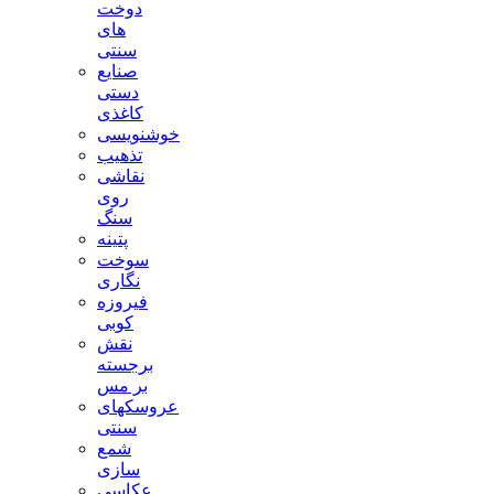
دوخت
های
سنتی
صنایع
دستی
کاغذی
خوشنویسی
تذهیب
نقاشی
روی
سنگ
پتینه
سوخت
نگاری
فیروزه
کوبی
نقش
برجسته
بر مس
عروسکهای
سنتی
شمع
سازی
عکاسی