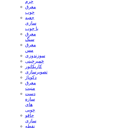
چرم
معرق
چوب
جعبه
سازی
با چوب
معرق
سنگ
معرق
مس
سوزندوزی
خمیرچینی
کاریکاتور
تصویرسازی
دکوپاژ
معرق
منبت
دست
سازه
های
چوبی
چاقو
سازی
نقطه