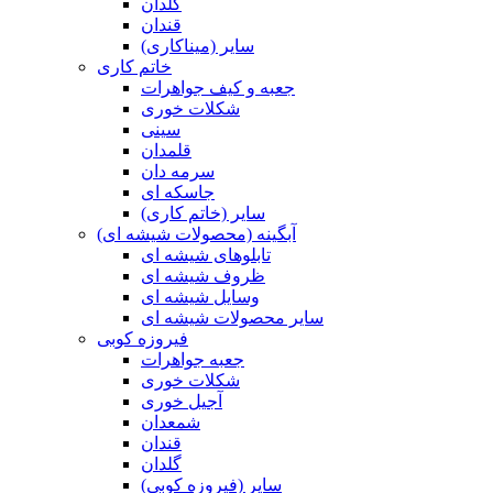
گلدان
قندان
سایر (میناکاری)
خاتم کاری
جعبه و کیف جواهرات
شکلات خوری
سینی
قلمدان
سرمه دان
جاسکه ای
سایر (خاتم کاری)
آبگینه (محصولات شیشه ای)
تابلوهای شیشه ای
ظروف شیشه ای
وسایل شیشه ای
سایر محصولات شیشه ای
فیروزه کوبی
جعبه جواهرات
شکلات خوری
آجیل خوری
شمعدان
قندان
گلدان
سایر (فیروزه کوبی)