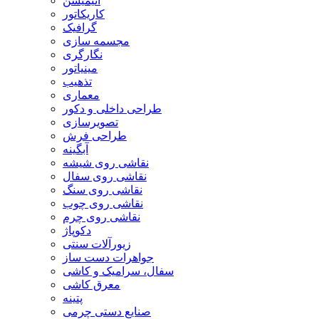
انیمیشن
کاریکاتور
گرافیک
مجسمه سازی
نگارگری
مینیاتور
تذهیب
معماری
طراحی داخلی و دکور
تصویرسازی
طراحی فرش
آبگینه
نقاشی روی شیشه
نقاشی روی سفال
نقاشی روی سنگ
نقاشی روی چوب
نقاشی روی چرم
دکوپاژ
زیورآلات سنتی
جواهرات دست ساز
سفال، سرامیک و کاشی
معرق کاشی
پتینه
صنایع دستی چرمی