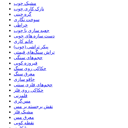
مشبک چوب
نازک کاری چوب
گره چینی
سوخت نگاری
خراطی
جعبه سازی با چوب
دست سازه های چوبی
خاتم کاری
پیکر تراشی (چوب)
تراش سنگ‌های قیمتی
حجم‌های سنگی
فیروزه کوبی
حکاکی روی سنگ
معرق سنگ
چاقو سازی
حجم‌های فلزی سنتی
حکاکی روی فلز
قلمزنی
مس‌گری
نقش برجسته بر مس
مشبک فلز
معرق مس
نقطه کوبی