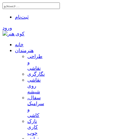
ثبت‌نام
ورود
خانه
هنرمندان
طراحی
و
نقاشی
نگارگری
نقاشی
روی
شیشه
سفال،
سرامیک
و
کاشی
نازک
کاری
چوب
تراش