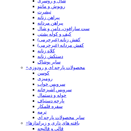
شال و روسری
روپوش و مانتو
تیشرت
پیراهن زنانه
پیراهن مردانه
ست سارافون، دامن و شال
کیف و کوله پشتی
کفش زنانه (غیرچرمی)
کفش مردانه (غیرچرمی)
کلاه زنانه
دستکش زنانه
سایر پوشاک
محصولات پارچه ای و رودوزی
+
کوسن
رومیزی
سرویس خواب
سرویس آشپزخانه
حوله و دستمال
پارچه دستباف
سفره قلمکار
ترمه
سایر محصولات پارچه ای
بافته های داری و زیراندازها
+
قالی و قالیچه