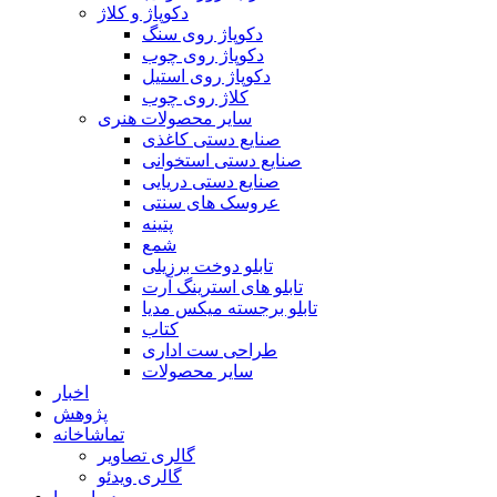
دکوپاژ و کلاژ
دکوپاژ روی سنگ
دکوپاژ روی چوب
دکوپاژ روی استیل
کلاژ روی چوب
سایر محصولات هنری
صنایع دستی کاغذی
صنایع دستی استخوانی
صنایع دستی دریایی
عروسک های سنتی
پتینه
شمع
تابلو دوخت برزیلی
تابلو های استرینگ آرت
تابلو برجسته میکس مدیا
کتاب
طراحی ست اداری
سایر محصولات
اخبار
پژوهش
تماشاخانه
گالری تصاویر
گالری ویدئو