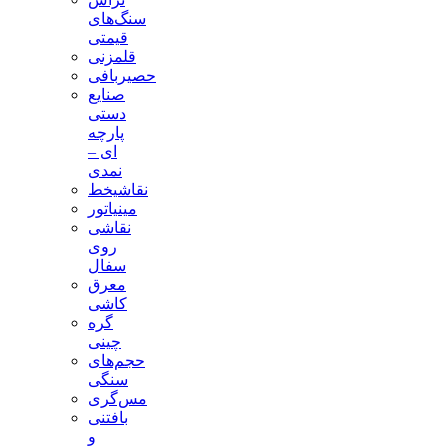
سنگ‌های
قیمتی
قلمزنی
حصیربافی
صنایع
دستی
پارچه
ای –
نمدی
نقاشیخط
مینیاتور
نقاشی
روی
سفال
معرق
کاشی
گره
چینی
حجم‌های
سنگی
مس‌گری
بافتنی‌
و