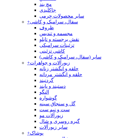
مچ بند
جاکلیدی
سایر محصولات چرمی
سفال، سرامیک و کاشی
+
ظروف
مجسمه و تندیس
نقش برجسته و تابلو
تزئینات سرامیکی
کاشی تزئینی
سایر (سفال، سرامیک و کاشی)
زیورآلات و جواهرات
+
حلقه و انگشتر زنانه
حلقه و انگشتر مردانه
گردنبند
دستبند و پابند
النگو
گوشواره
گل و سنجاق سینه
ست و نیم ست
زیورآلات مو
گیره روسری و شال
سایر زیورآلات
پوشاک
+