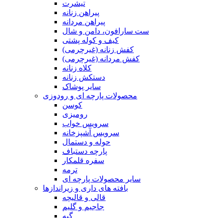
تیشرت
پیراهن زنانه
پیراهن مردانه
ست سارافون، دامن و شال
کیف و کوله پشتی
کفش زنانه (غیرچرمی)
کفش مردانه (غیرچرمی)
کلاه زنانه
دستکش زنانه
سایر پوشاک
محصولات پارچه ای و رودوزی
کوسن
رومیزی
سرویس خواب
سرویس آشپزخانه
حوله و دستمال
پارچه دستباف
سفره قلمکار
ترمه
سایر محصولات پارچه ای
بافته های داری و زیراندازها
قالی و قالیچه
جاجیم و گلیم
گبه