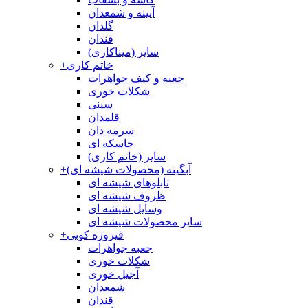
آیینه و شمعدان
گلدان
قندان
سایر (میناکاری)
خاتم کاری
+
جعبه و کیف جواهرات
شکلات خوری
سینی
قلمدان
سرمه دان
جاسکه ای
سایر (خاتم کاری)
آبگینه (محصولات شیشه ای)
+
تابلوهای شیشه ای
ظروف شیشه ای
وسایل شیشه ای
سایر محصولات شیشه ای
فیروزه کوبی
+
جعبه جواهرات
شکلات خوری
آجیل خوری
شمعدان
قندان