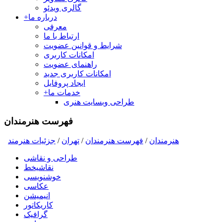
گالری ویدئو
درباره ما
+
معرفی
ارتباط با ما
شرایط و قوانین عضویت
امکانات کاربری
راهنمای عضویت
امکانات کاربری جدید
ایجاد پروفایل
خدمات ما
+
طراحی وبسایت هنری
فهرست هنرمندان
هنرمندان
/
فهرست هنرمندان
/
تهران
/
جزئیات هنرمند
طراحی و نقاشی
نقاشیخط
خوشنویسی
عکاسی
انیمیشن
کاریکاتور
گرافیک