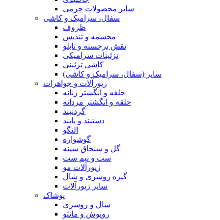
سایر محصولات چرمی
سفال، سرامیک و کاشی
ظروف
مجسمه و تندیس
نقش برجسته و تابلو
تزئینات سرامیکی
کاشی تزئینی
سایر (سفال، سرامیک و کاشی)
زیورآلات و جواهرات
حلقه و انگشتر زنانه
حلقه و انگشتر مردانه
گردنبند
دستبند و پابند
النگو
گوشواره
گل و سنجاق سینه
ست و نیم ست
زیورآلات مو
گیره روسری و شال
سایر زیورآلات
پوشاک
شال و روسری
روپوش و مانتو