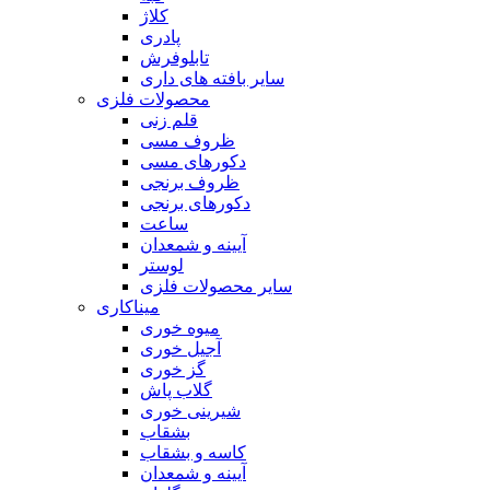
کلاژ
پادری
تابلوفرش
سایر بافته های داری
محصولات فلزی
قلم زنی
ظروف مسی
دکورهای مسی
ظروف برنجی
دکورهای برنجی
ساعت
آیینه و شمعدان
لوستر
سایر محصولات فلزی
میناکاری
میوه خوری
آجیل خوری
گز خوری
گلاب پاش
شیرینی خوری
بشقاب
کاسه و بشقاب
آیینه و شمعدان