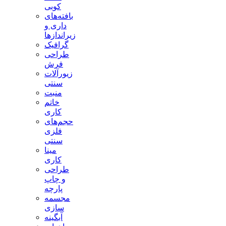
کوبی
بافته‌های
داری و
زیراندازها
گرافیک
طراحی
فرش
زیورآلات
سنتی
منبت
خاتم
کاری
حجم‌های
فلزی
سنتی
مینا
کاری
طراحی
و چاپ
پارچه
مجسمه
سازی
آبگینه