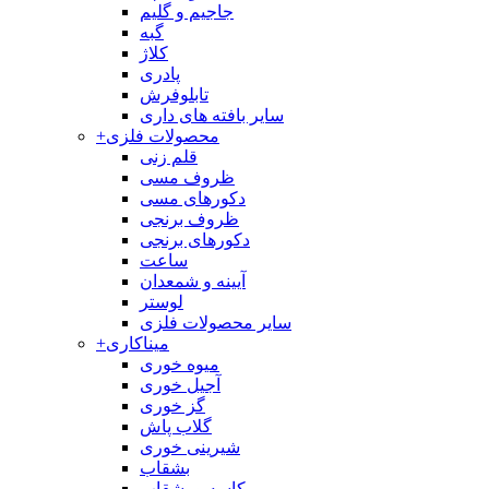
جاجیم و گلیم
گبه
کلاژ
پادری
تابلوفرش
سایر بافته های داری
محصولات فلزی
+
قلم زنی
ظروف مسی
دکورهای مسی
ظروف برنجی
دکورهای برنجی
ساعت
آیینه و شمعدان
لوستر
سایر محصولات فلزی
میناکاری
+
میوه خوری
آجیل خوری
گز خوری
گلاب پاش
شیرینی خوری
بشقاب
کاسه و بشقاب