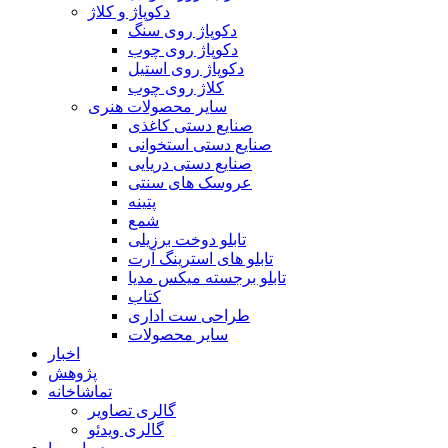
دکوپاژ و کلاژ
دکوپاژ روی سنگ
دکوپاژ روی چوب
دکوپاژ روی استیل
کلاژ روی چوب
سایر محصولات هنری
صنایع دستی کاغذی
صنایع دستی استخوانی
صنایع دستی دریایی
عروسک های سنتی
پتینه
شمع
تابلو دوخت برزیلی
تابلو های استرینگ آرت
تابلو برجسته میکس مدیا
کتاب
طراحی ست اداری
سایر محصولات
اخبار
پژوهش
تماشاخانه
گالری تصاویر
گالری ویدئو