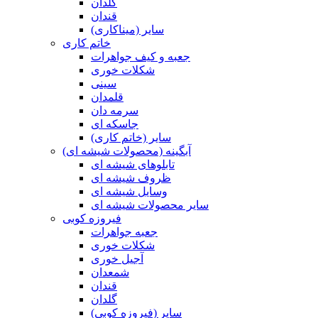
گلدان
قندان
سایر (میناکاری)
خاتم کاری
جعبه و کیف جواهرات
شکلات خوری
سینی
قلمدان
سرمه دان
جاسکه ای
سایر (خاتم کاری)
آبگینه (محصولات شیشه ای)
تابلوهای شیشه ای
ظروف شیشه ای
وسایل شیشه ای
سایر محصولات شیشه ای
فیروزه کوبی
جعبه جواهرات
شکلات خوری
آجیل خوری
شمعدان
قندان
گلدان
سایر (فیروزه کوبی)