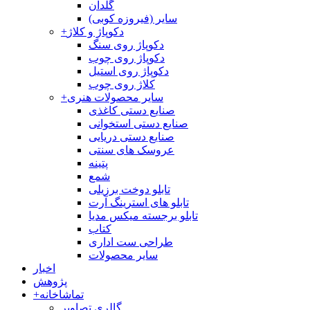
گلدان
سایر (فیروزه کوبی)
دکوپاژ و کلاژ
+
دکوپاژ روی سنگ
دکوپاژ روی چوب
دکوپاژ روی استیل
کلاژ روی چوب
سایر محصولات هنری
+
صنایع دستی کاغذی
صنایع دستی استخوانی
صنایع دستی دریایی
عروسک های سنتی
پتینه
شمع
تابلو دوخت برزیلی
تابلو های استرینگ آرت
تابلو برجسته میکس مدیا
کتاب
طراحی ست اداری
سایر محصولات
اخبار
پژوهش
تماشاخانه
+
گالری تصاویر