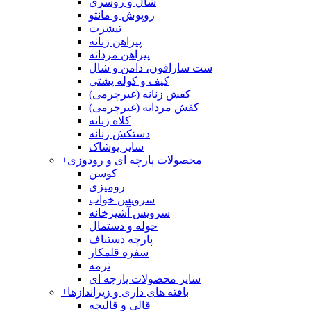
شال و روسری
روپوش و مانتو
تیشرت
پیراهن زنانه
پیراهن مردانه
ست سارافون، دامن و شال
کیف و کوله پشتی
کفش زنانه (غیرچرمی)
کفش مردانه (غیرچرمی)
کلاه زنانه
دستکش زنانه
سایر پوشاک
محصولات پارچه ای و رودوزی
+
کوسن
رومیزی
سرویس خواب
سرویس آشپزخانه
حوله و دستمال
پارچه دستباف
سفره قلمکار
ترمه
سایر محصولات پارچه ای
بافته های داری و زیراندازها
+
قالی و قالیچه