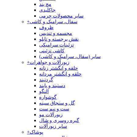
مچ بند
جاکلیدی
سایر محصولات چرمی
سفال، سرامیک و کاشی
+
ظروف
مجسمه و تندیس
نقش برجسته و تابلو
تزئینات سرامیکی
کاشی تزئینی
سایر (سفال، سرامیک و کاشی)
زیورآلات و جواهرات
+
حلقه و انگشتر زنانه
حلقه و انگشتر مردانه
گردنبند
دستبند و پابند
النگو
گوشواره
گل و سنجاق سینه
ست و نیم ست
زیورآلات مو
گیره روسری و شال
سایر زیورآلات
پوشاک
+