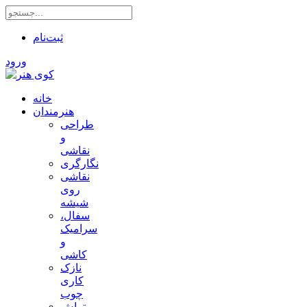
ثبت‌نام
ورود
خانه
هنرمندان
طراحی
و
نقاشی
نگارگری
نقاشی
روی
شیشه
سفال،
سرامیک
و
کاشی
نازک
کاری
چوب
تراش