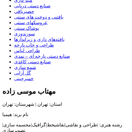
مینا کاری
صنایع دستی دریایی
حصیربافی
بافتنی‌ و دوخت های سنتی
عروسکهای سنتی
پوشاک سنتی
سوزندوزی
بافته‌های داری و زیراندازها
طراحی و چاپ پارچه
طراحی لباس
صنایع دستی پارچه ای – نمدی
صنایع دستی کاغذی
شمع سازی
گل آرایی
خمیرچینی
مهتاب موسی زاده
استان: تهران | شهرستان: تهران
نام برند: هیمبا
رشته هنری: |طراحی و نقاشی|نقاشیخط|گرافیک|مجسمه سازی|
تصویرسازی