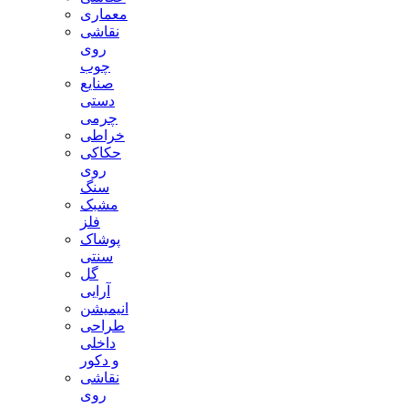
معماری
نقاشی
روی
چوب
صنایع
دستی
چرمی
خراطی
حکاکی
روی
سنگ
مشبک
فلز
پوشاک
سنتی
گل
آرایی
انیمیشن
طراحی
داخلی
و دکور
نقاشی
روی