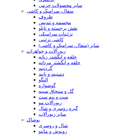
سایر محصولات چرمی
سفال، سرامیک و کاشی
ظروف
مجسمه و تندیس
نقش برجسته و تابلو
تزئینات سرامیکی
کاشی تزئینی
سایر (سفال، سرامیک و کاشی)
زیورآلات و جواهرات
حلقه و انگشتر زنانه
حلقه و انگشتر مردانه
گردنبند
دستبند و پابند
النگو
گوشواره
گل و سنجاق سینه
ست و نیم ست
زیورآلات مو
گیره روسری و شال
سایر زیورآلات
پوشاک
شال و روسری
روپوش و مانتو