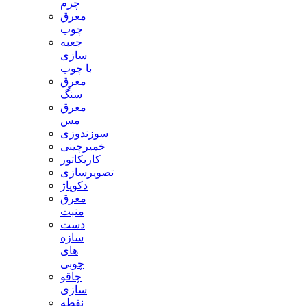
چرم
معرق
چوب
جعبه
سازی
با چوب
معرق
سنگ
معرق
مس
سوزندوزی
خمیرچینی
کاریکاتور
تصویرسازی
دکوپاژ
معرق
منبت
دست
سازه
های
چوبی
چاقو
سازی
نقطه