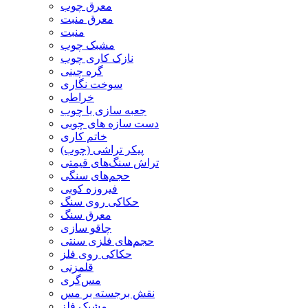
معرق چوب
معرق منبت
منبت
مشبک چوب
نازک کاری چوب
گره چینی
سوخت نگاری
خراطی
جعبه سازی با چوب
دست سازه های چوبی
خاتم کاری
پیکر تراشی (چوب)
تراش سنگ‌های قیمتی
حجم‌های سنگی
فیروزه کوبی
حکاکی روی سنگ
معرق سنگ
چاقو سازی
حجم‌های فلزی سنتی
حکاکی روی فلز
قلمزنی
مس‌گری
نقش برجسته بر مس
مشبک فلز