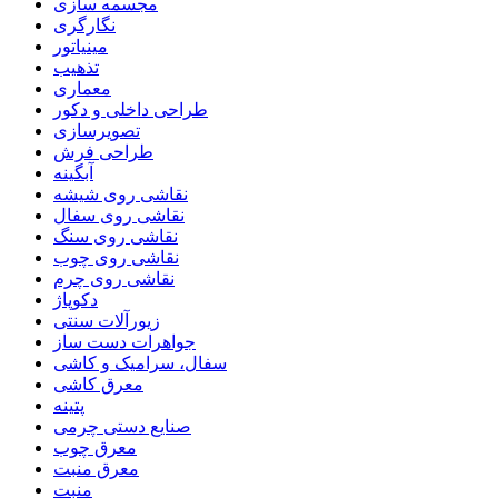
مجسمه سازی
نگارگری
مینیاتور
تذهیب
معماری
طراحی داخلی و دکور
تصویرسازی
طراحی فرش
آبگینه
نقاشی روی شیشه
نقاشی روی سفال
نقاشی روی سنگ
نقاشی روی چوب
نقاشی روی چرم
دکوپاژ
زیورآلات سنتی
جواهرات دست ساز
سفال، سرامیک و کاشی
معرق کاشی
پتینه
صنایع دستی چرمی
معرق چوب
معرق منبت
منبت