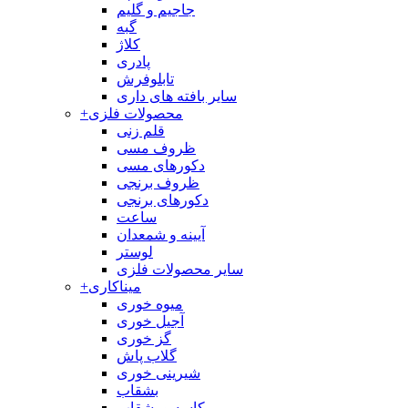
جاجیم و گلیم
گبه
کلاژ
پادری
تابلوفرش
سایر بافته های داری
محصولات فلزی
+
قلم زنی
ظروف مسی
دکورهای مسی
ظروف برنجی
دکورهای برنجی
ساعت
آیینه و شمعدان
لوستر
سایر محصولات فلزی
میناکاری
+
میوه خوری
آجیل خوری
گز خوری
گلاب پاش
شیرینی خوری
بشقاب
کاسه و بشقاب