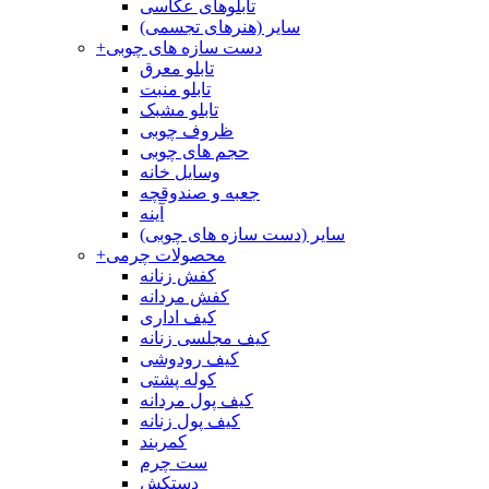
تابلوهای عکاسی
سایر (هنرهای تجسمی)
دست سازه های چوبی
+
تابلو معرق
تابلو منبت
تابلو مشبک
ظروف چوبی
حجم های چوبی
وسایل خانه
جعبه و صندوقچه
آینه
سایر (دست سازه های چوبی)
محصولات چرمی
+
کفش زنانه
کفش مردانه
کیف اداری
کیف مجلسی زنانه
کیف رودوشی
کوله پشتی
کیف پول مردانه
کیف پول زنانه
کمربند
ست چرم
دستکش