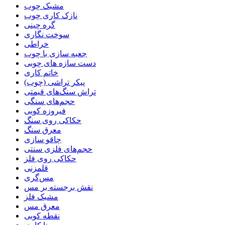
مشبک چوب
نازک کاری چوب
گره چینی
سوخت نگاری
خراطی
جعبه سازی با چوب
دست سازه های چوبی
خاتم کاری
پیکر تراشی (چوب)
تراش سنگ‌های قیمتی
حجم‌های سنگی
فیروزه کوبی
حکاکی روی سنگ
معرق سنگ
چاقو سازی
حجم‌های فلزی سنتی
حکاکی روی فلز
قلمزنی
مس‌گری
نقش برجسته بر مس
مشبک فلز
معرق مس
نقطه کوبی