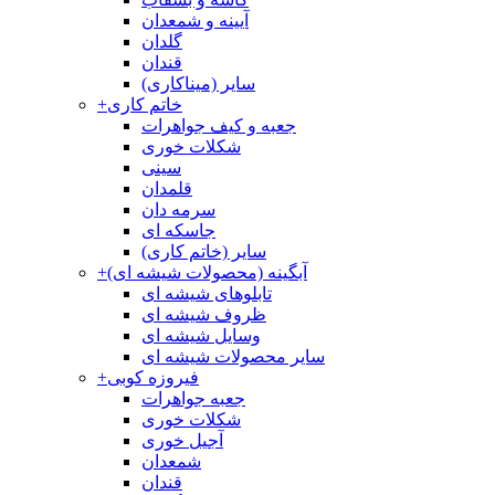
آیینه و شمعدان
گلدان
قندان
سایر (میناکاری)
خاتم کاری
+
جعبه و کیف جواهرات
شکلات خوری
سینی
قلمدان
سرمه دان
جاسکه ای
سایر (خاتم کاری)
آبگینه (محصولات شیشه ای)
+
تابلوهای شیشه ای
ظروف شیشه ای
وسایل شیشه ای
سایر محصولات شیشه ای
فیروزه کوبی
+
جعبه جواهرات
شکلات خوری
آجیل خوری
شمعدان
قندان