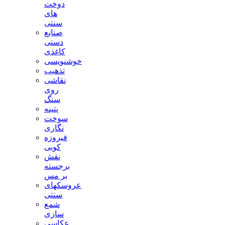
دوخت
های
سنتی
صنایع
دستی
کاغذی
خوشنویسی
تذهیب
نقاشی
روی
سنگ
پتینه
سوخت
نگاری
فیروزه
کوبی
نقش
برجسته
بر مس
عروسکهای
سنتی
شمع
سازی
عکاسی