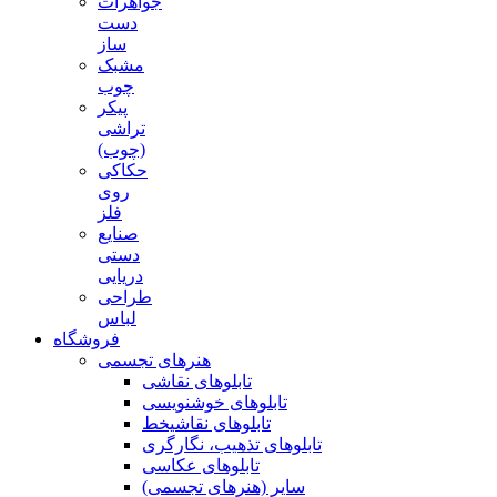
جواهرات
دست
ساز
مشبک
چوب
پیکر
تراشی
(چوب)
حکاکی
روی
فلز
صنایع
دستی
دریایی
طراحی
لباس
فروشگاه
هنرهای تجسمی
تابلوهای نقاشی
تابلوهای خوشنویسی
تابلوهای نقاشیخط
تابلوهای تذهیب، نگارگری
تابلوهای عکاسی
سایر (هنرهای تجسمی)