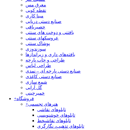
معرق مس
نقطه کوبی
مینا کاری
صنایع دستی دریایی
حصیربافی
بافتنی‌ و دوخت های سنتی
عروسکهای سنتی
پوشاک سنتی
سوزندوزی
بافته‌های داری و زیراندازها
طراحی و چاپ پارچه
طراحی لباس
صنایع دستی پارچه ای – نمدی
صنایع دستی کاغذی
شمع سازی
گل آرایی
خمیرچینی
فروشگاه
+
هنرهای تجسمی
+
تابلوهای نقاشی
تابلوهای خوشنویسی
تابلوهای نقاشیخط
تابلوهای تذهیب، نگارگری