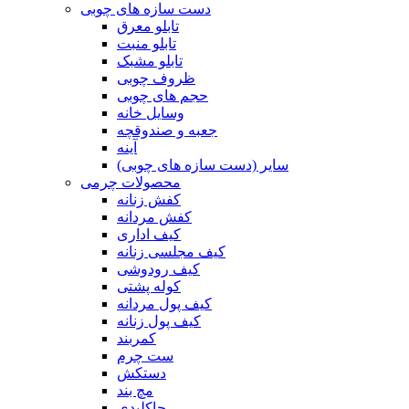
دست سازه های چوبی
تابلو معرق
تابلو منبت
تابلو مشبک
ظروف چوبی
حجم های چوبی
وسایل خانه
جعبه و صندوقچه
آینه
سایر (دست سازه های چوبی)
محصولات چرمی
کفش زنانه
کفش مردانه
کیف اداری
کیف مجلسی زنانه
کیف رودوشی
کوله پشتی
کیف پول مردانه
کیف پول زنانه
کمربند
ست چرم
دستکش
مچ بند
جاکلیدی