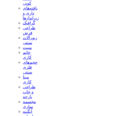
کوبی
بافته‌های
داری و
زیراندازها
گرافیک
طراحی
فرش
زیورآلات
سنتی
منبت
خاتم
کاری
حجم‌های
فلزی
سنتی
مینا
کاری
طراحی
و چاپ
پارچه
مجسمه
سازی
آبگینه