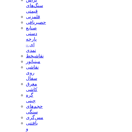
سنگ‌های
قیمتی
قلمزنی
حصیربافی
صنایع
دستی
پارچه
ای –
نمدی
نقاشیخط
مینیاتور
نقاشی
روی
سفال
معرق
کاشی
گره
چینی
حجم‌های
سنگی
مس‌گری
بافتنی‌
و