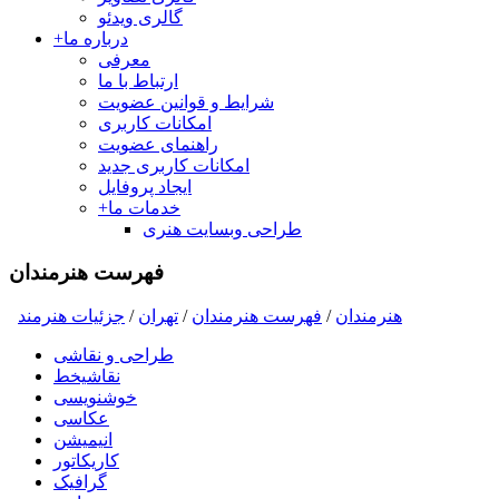
گالری ویدئو
درباره ما
+
معرفی
ارتباط با ما
شرایط و قوانین عضویت
امکانات کاربری
راهنمای عضویت
امکانات کاربری جدید
ایجاد پروفایل
خدمات ما
+
طراحی وبسایت هنری
فهرست هنرمندان
هنرمندان
/
فهرست هنرمندان
/
تهران
/
جزئیات هنرمند
طراحی و نقاشی
نقاشیخط
خوشنویسی
عکاسی
انیمیشن
کاریکاتور
گرافیک