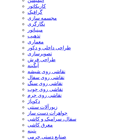
انیمیشن
کاریکاتور
گرافیک
مجسمه سازی
نگارگری
مینیاتور
تذهیب
معماری
طراحی داخلی و دکور
تصویرسازی
طراحی فرش
آبگینه
نقاشی روی شیشه
نقاشی روی سفال
نقاشی روی سنگ
نقاشی روی چوب
نقاشی روی چرم
دکوپاژ
زیورآلات سنتی
جواهرات دست ساز
سفال، سرامیک و کاشی
معرق کاشی
پتینه
صنایع دستی چرمی