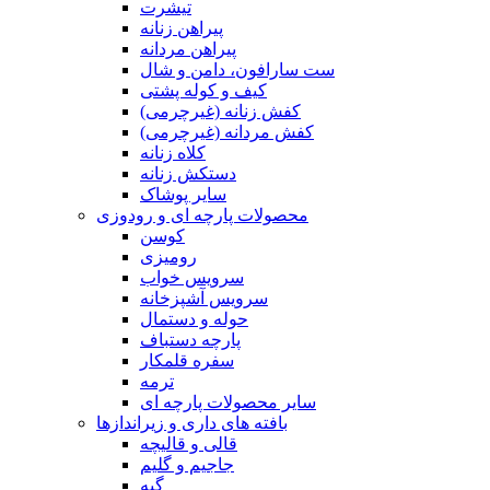
تیشرت
پیراهن زنانه
پیراهن مردانه
ست سارافون، دامن و شال
کیف و کوله پشتی
کفش زنانه (غیرچرمی)
کفش مردانه (غیرچرمی)
کلاه زنانه
دستکش زنانه
سایر پوشاک
محصولات پارچه ای و رودوزی
کوسن
رومیزی
سرویس خواب
سرویس آشپزخانه
حوله و دستمال
پارچه دستباف
سفره قلمکار
ترمه
سایر محصولات پارچه ای
بافته های داری و زیراندازها
قالی و قالیچه
جاجیم و گلیم
گبه