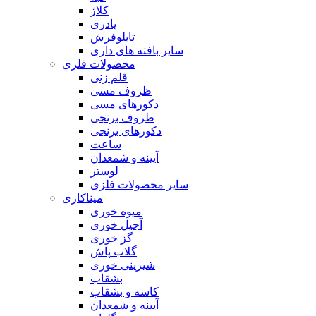
کلاژ
پادری
تابلوفرش
سایر بافته های داری
محصولات فلزی
قلم زنی
ظروف مسی
دکورهای مسی
ظروف برنجی
دکورهای برنجی
ساعت
آیینه و شمعدان
لوستر
سایر محصولات فلزی
میناکاری
میوه خوری
آجیل خوری
گز خوری
گلاب پاش
شیرینی خوری
بشقاب
کاسه و بشقاب
آیینه و شمعدان