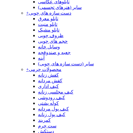
تابلوهای عکاسی
سایر (هنرهای تجسمی)
دست سازه های چوبی
+
تابلو معرق
تابلو منبت
تابلو مشبک
ظروف چوبی
حجم های چوبی
وسایل خانه
جعبه و صندوقچه
آینه
سایر (دست سازه های چوبی)
محصولات چرمی
+
کفش زنانه
کفش مردانه
کیف اداری
کیف مجلسی زنانه
کیف رودوشی
کوله پشتی
کیف پول مردانه
کیف پول زنانه
کمربند
ست چرم
دستکش