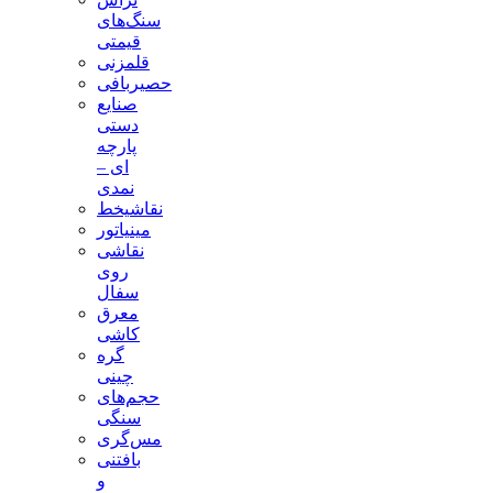
سنگ‌های
قیمتی
قلمزنی
حصیربافی
صنایع
دستی
پارچه
ای –
نمدی
نقاشیخط
مینیاتور
نقاشی
روی
سفال
معرق
کاشی
گره
چینی
حجم‌های
سنگی
مس‌گری
بافتنی‌
و