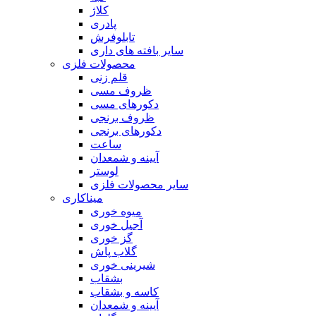
کلاژ
پادری
تابلوفرش
سایر بافته های داری
محصولات فلزی
قلم زنی
ظروف مسی
دکورهای مسی
ظروف برنجی
دکورهای برنجی
ساعت
آیینه و شمعدان
لوستر
سایر محصولات فلزی
میناکاری
میوه خوری
آجیل خوری
گز خوری
گلاب پاش
شیرینی خوری
بشقاب
کاسه و بشقاب
آیینه و شمعدان