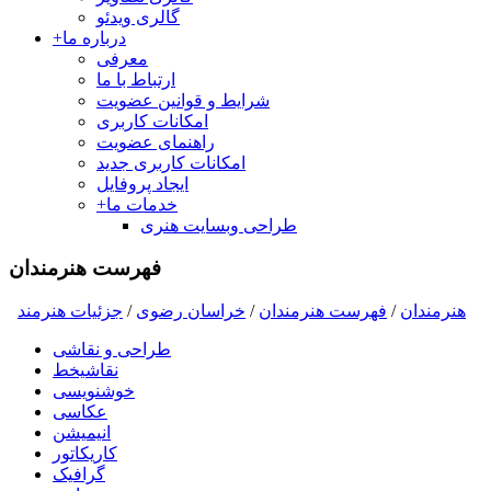
گالری ویدئو
درباره ما
+
معرفی
ارتباط با ما
شرایط و قوانین عضویت
امکانات کاربری
راهنمای عضویت
امکانات کاربری جدید
ایجاد پروفایل
خدمات ما
+
طراحی وبسایت هنری
فهرست هنرمندان
هنرمندان
/
فهرست هنرمندان
/
خراسان رضوی
/
جزئیات هنرمند
طراحی و نقاشی
نقاشیخط
خوشنویسی
عکاسی
انیمیشن
کاریکاتور
گرافیک