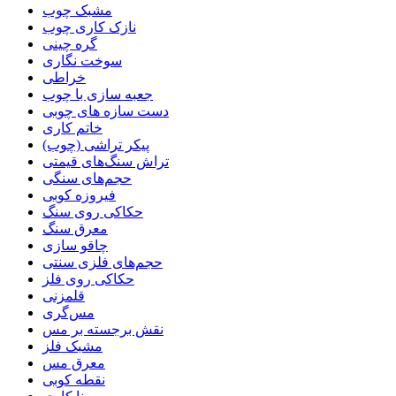
مشبک چوب
نازک کاری چوب
گره چینی
سوخت نگاری
خراطی
جعبه سازی با چوب
دست سازه های چوبی
خاتم کاری
پیکر تراشی (چوب)
تراش سنگ‌های قیمتی
حجم‌های سنگی
فیروزه کوبی
حکاکی روی سنگ
معرق سنگ
چاقو سازی
حجم‌های فلزی سنتی
حکاکی روی فلز
قلمزنی
مس‌گری
نقش برجسته بر مس
مشبک فلز
معرق مس
نقطه کوبی