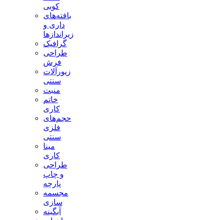
کوبی
بافته‌های
داری و
زیراندازها
گرافیک
طراحی
فرش
زیورآلات
سنتی
منبت
خاتم
کاری
حجم‌های
فلزی
سنتی
مینا
کاری
طراحی
و چاپ
پارچه
مجسمه
سازی
آبگینه