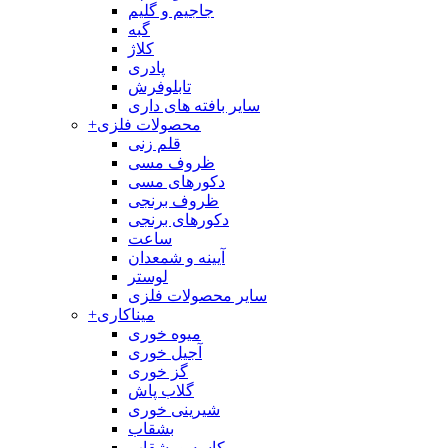
جاجیم و گلیم
گبه
کلاژ
پادری
تابلوفرش
سایر بافته های داری
محصولات فلزی
+
قلم زنی
ظروف مسی
دکورهای مسی
ظروف برنجی
دکورهای برنجی
ساعت
آیینه و شمعدان
لوستر
سایر محصولات فلزی
میناکاری
+
میوه خوری
آجیل خوری
گز خوری
گلاب پاش
شیرینی خوری
بشقاب
کاسه و بشقاب