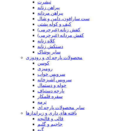
تیشرت
پیراهن زنانه
پیراهن مردانه
ست سارافون، دامن و شال
کیف و کوله پشتی
کفش زنانه (غیرچرمی)
کفش مردانه (غیرچرمی)
کلاه زنانه
دستکش زنانه
سایر پوشاک
محصولات پارچه ای و رودوزی
کوسن
رومیزی
سرویس خواب
سرویس آشپزخانه
حوله و دستمال
پارچه دستباف
سفره قلمکار
ترمه
سایر محصولات پارچه ای
بافته های داری و زیراندازها
قالی و قالیچه
جاجیم و گلیم
گبه