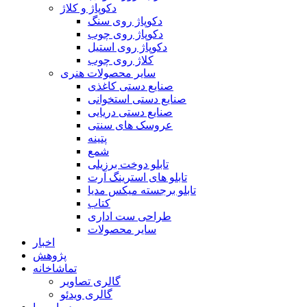
دکوپاژ و کلاژ
دکوپاژ روی سنگ
دکوپاژ روی چوب
دکوپاژ روی استیل
کلاژ روی چوب
سایر محصولات هنری
صنایع دستی کاغذی
صنایع دستی استخوانی
صنایع دستی دریایی
عروسک های سنتی
پتینه
شمع
تابلو دوخت برزیلی
تابلو های استرینگ آرت
تابلو برجسته میکس مدیا
کتاب
طراحی ست اداری
سایر محصولات
اخبار
پژوهش
تماشاخانه
گالری تصاویر
گالری ویدئو