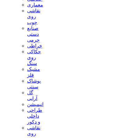
معماری
نقاشی
روی
چوب
صنایع
دستی
چرمی
خراطی
حکاکی
روی
سنگ
مشبک
فلز
پوشاک
سنتی
گل
آرایی
انیمیشن
طراحی
داخلی
و دکور
نقاشی
روی