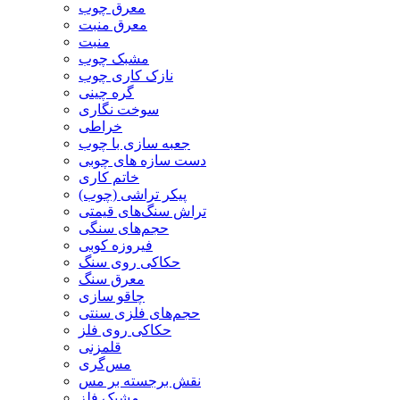
معرق چوب
معرق منبت
منبت
مشبک چوب
نازک کاری چوب
گره چینی
سوخت نگاری
خراطی
جعبه سازی با چوب
دست سازه های چوبی
خاتم کاری
پیکر تراشی (چوب)
تراش سنگ‌های قیمتی
حجم‌های سنگی
فیروزه کوبی
حکاکی روی سنگ
معرق سنگ
چاقو سازی
حجم‌های فلزی سنتی
حکاکی روی فلز
قلمزنی
مس‌گری
نقش برجسته بر مس
مشبک فلز