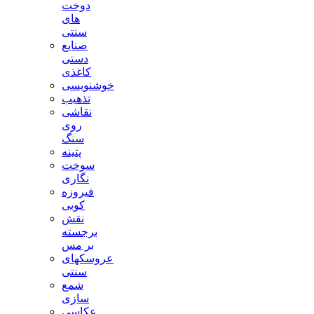
دوخت
های
سنتی
صنایع
دستی
کاغذی
خوشنویسی
تذهیب
نقاشی
روی
سنگ
پتینه
سوخت
نگاری
فیروزه
کوبی
نقش
برجسته
بر مس
عروسکهای
سنتی
شمع
سازی
عکاسی