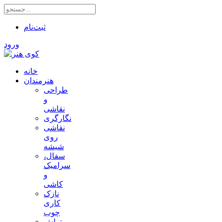
ثبت‌نام
ورود
خانه
هنرمندان
طراحی
و
نقاشی
نگارگری
نقاشی
روی
شیشه
سفال،
سرامیک
و
کاشی
نازک
کاری
چوب
تراش