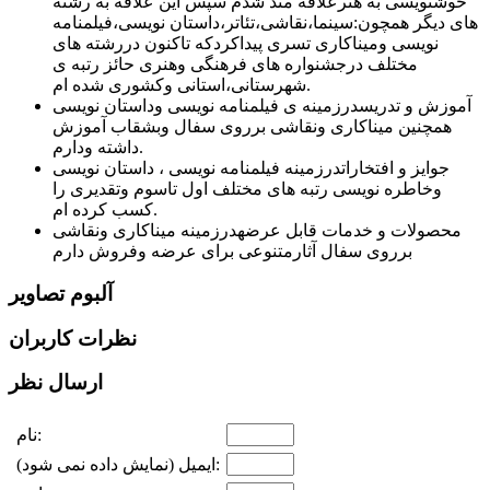
خوشنویسی به هنرعلاقه مند شدم سپس این علاقه به رشته
های دیگر همچون:سینما،نقاشی،تئاتر،داستان نویسی،فیلمنامه
نویسی ومیناکاری تسری پیداکردکه تاکنون دررشته های
مختلف درجشنواره های فرهنگی وهنری حائز رتبه ی
شهرستانی،استانی وکشوری شده ام.
آموزش و تدریس
درزمینه ی فیلمنامه نویسی وداستان نویسی
همچنین میناکاری ونقاشی برروی سفال وبشقاب آموزش
داشته ودارم.
جوایز و افتخارات
درزمینه فیلمنامه نویسی ، داستان نویسی
وخاطره نویسی رتبه های مختلف اول تاسوم وتقدیری را
کسب کرده ام.
محصولات و خدمات قابل عرضه
درزمینه میناکاری ونقاشی
برروی سفال آثارمتنوعی برای عرضه وفروش دارم
آلبوم تصاویر
نظرات کاربران
ارسال نظر
نام:
ایمیل (نمایش داده نمی شود):