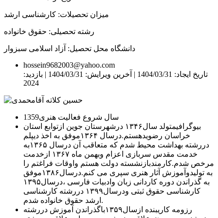
میزان تحصیلات: کارشناسی ارشد
رشته تحصیلی: حقوق خانواده
دانشگاه محل تحصیل: آزاد اسلامی سبزوار
hossein9682003@yahoo.com
تاریخ ایجاد: 1404/03/31 |
آخرین ویرایش: 1404/03/31 |
بازدید:
2024
سال شروع فعالیت هنری
1359
بیوگرافی
متولد سال۱۳۴۶ درشهرستان جوین ازتوابع استان
خراسان رضویدهستم.درسال ۱۳۶۴موفق به اخذ دیپلم
دررشته بهداشت محیط شدم که متعاقب آن درسال ۱۳۶۵به
خدمت مقدس سربازی اعزام وبهمن ماه ۱۳۶۷ ازخدمت
مرخص شدم.کارمندبازنشسته دولت هستم واوقات فراغتم را
به تولیدوآموزش آثار هنری سپری می کنم.درسال۱۳۸۶موفق
به گذراندن دوره کاردانی زبان وادبیات فارسی ،درسال۱۳۹۵
کارشناسی حقوق ثبتی ودرسال۱۳۹۹ دررشته کارشناسی
ارشد حقوق خانواده شدم.
رزومه کاری
بنده ازسال۱۳۵۹باگذراندن آموزش دررشته