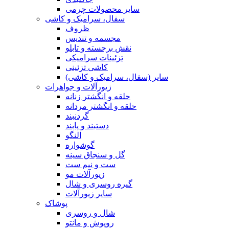
سایر محصولات چرمی
سفال، سرامیک و کاشی
ظروف
مجسمه و تندیس
نقش برجسته و تابلو
تزئینات سرامیکی
کاشی تزئینی
سایر (سفال، سرامیک و کاشی)
زیورآلات و جواهرات
حلقه و انگشتر زنانه
حلقه و انگشتر مردانه
گردنبند
دستبند و پابند
النگو
گوشواره
گل و سنجاق سینه
ست و نیم ست
زیورآلات مو
گیره روسری و شال
سایر زیورآلات
پوشاک
شال و روسری
روپوش و مانتو