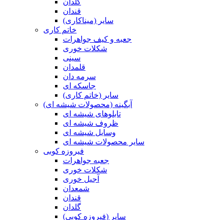
گلدان
قندان
سایر (میناکاری)
خاتم کاری
جعبه و کیف جواهرات
شکلات خوری
سینی
قلمدان
سرمه دان
جاسکه ای
سایر (خاتم کاری)
آبگینه (محصولات شیشه ای)
تابلوهای شیشه ای
ظروف شیشه ای
وسایل شیشه ای
سایر محصولات شیشه ای
فیروزه کوبی
جعبه جواهرات
شکلات خوری
آجیل خوری
شمعدان
قندان
گلدان
سایر (فیروزه کوبی)