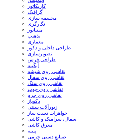
انیمیشن
کاریکاتور
گرافیک
مجسمه سازی
نگارگری
مینیاتور
تذهیب
معماری
طراحی داخلی و دکور
تصویرسازی
طراحی فرش
آبگینه
نقاشی روی شیشه
نقاشی روی سفال
نقاشی روی سنگ
نقاشی روی چوب
نقاشی روی چرم
دکوپاژ
زیورآلات سنتی
جواهرات دست ساز
سفال، سرامیک و کاشی
معرق کاشی
پتینه
صنایع دستی چرمی