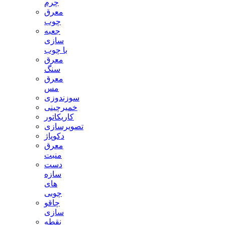
چرم
معرق
چوب
جعبه
سازی
با چوب
معرق
سنگ
معرق
مس
سوزندوزی
خمیرچینی
کاریکاتور
تصویرسازی
دکوپاژ
معرق
منبت
دست
سازه
های
چوبی
چاقو
سازی
نقطه