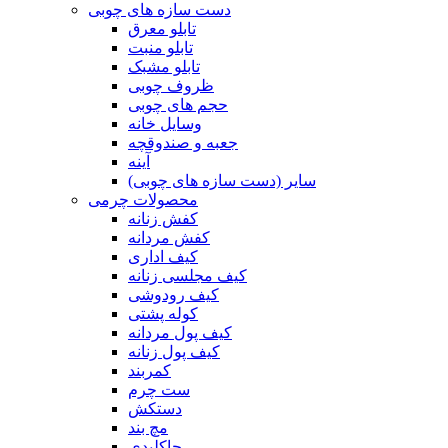
دست سازه های چوبی
تابلو معرق
تابلو منبت
تابلو مشبک
ظروف چوبی
حجم های چوبی
وسایل خانه
جعبه و صندوقچه
آینه
سایر (دست سازه های چوبی)
محصولات چرمی
کفش زنانه
کفش مردانه
کیف اداری
کیف مجلسی زنانه
کیف رودوشی
کوله پشتی
کیف پول مردانه
کیف پول زنانه
کمربند
ست چرم
دستکش
مچ بند
جاکلیدی