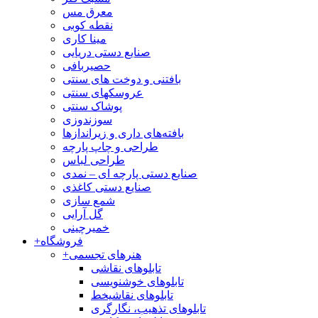
معرق مس
نقطه کوبی
مینا کاری
صنایع دستی دریایی
حصیربافی
بافتنی‌ و دوخت های سنتی
عروسکهای سنتی
پوشاک سنتی
سوزندوزی
بافته‌های داری و زیراندازها
طراحی و چاپ پارچه
طراحی لباس
صنایع دستی پارچه ای – نمدی
صنایع دستی کاغذی
شمع سازی
گل آرایی
خمیرچینی
فروشگاه
+
هنرهای تجسمی
+
تابلوهای نقاشی
تابلوهای خوشنویسی
تابلوهای نقاشیخط
تابلوهای تذهیب، نگارگری