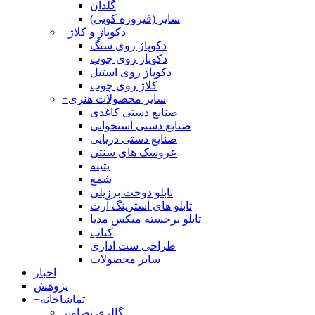
گلدان
سایر (فیروزه کوبی)
دکوپاژ و کلاژ
+
دکوپاژ روی سنگ
دکوپاژ روی چوب
دکوپاژ روی استیل
کلاژ روی چوب
سایر محصولات هنری
+
صنایع دستی کاغذی
صنایع دستی استخوانی
صنایع دستی دریایی
عروسک های سنتی
پتینه
شمع
تابلو دوخت برزیلی
تابلو های استرینگ آرت
تابلو برجسته میکس مدیا
کتاب
طراحی ست اداری
سایر محصولات
اخبار
پژوهش
تماشاخانه
+
گالری تصاویر