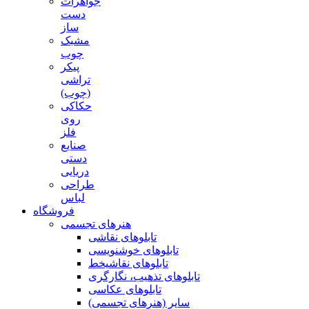
جواهرات
دست
ساز
مشبک
چوب
پیکر
تراشی
(چوب)
حکاکی
روی
فلز
صنایع
دستی
دریایی
طراحی
لباس
فروشگاه
هنرهای تجسمی
تابلوهای نقاشی
تابلوهای خوشنویسی
تابلوهای نقاشیخط
تابلوهای تذهیب، نگارگری
تابلوهای عکاسی
سایر (هنرهای تجسمی)