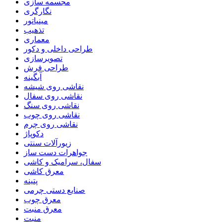
مجسمه سازی
نگارگری
مینیاتور
تذهیب
معماری
طراحی داخلی و دکور
تصویرسازی
طراحی فرش
آبگینه
نقاشی روی شیشه
نقاشی روی سفال
نقاشی روی سنگ
نقاشی روی چوب
نقاشی روی چرم
دکوپاژ
زیورآلات سنتی
جواهرات دست ساز
سفال، سرامیک و کاشی
معرق کاشی
پتینه
صنایع دستی چرمی
معرق چوب
معرق منبت
منبت