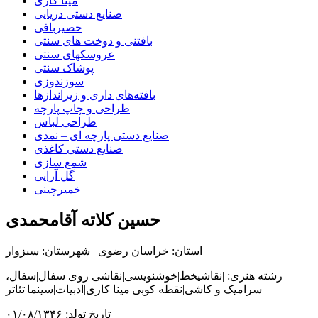
مینا کاری
صنایع دستی دریایی
حصیربافی
بافتنی‌ و دوخت های سنتی
عروسکهای سنتی
پوشاک سنتی
سوزندوزی
بافته‌های داری و زیراندازها
طراحی و چاپ پارچه
طراحی لباس
صنایع دستی پارچه ای – نمدی
صنایع دستی کاغذی
شمع سازی
گل آرایی
خمیرچینی
حسین کلاته آقامحمدی
استان: خراسان رضوی | شهرستان: سبزوار
رشته هنری: |نقاشیخط|خوشنویسی|نقاشی روی سفال|سفال،
سرامیک و کاشی|نقطه کوبی|مینا کاری|ادبیات|سینما|تئاتر
تاریخ تولد: ۰۱/۰۸/۱۳۴۶