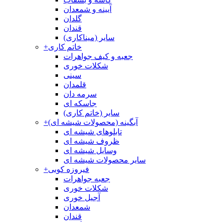
آیینه و شمعدان
گلدان
قندان
سایر (میناکاری)
خاتم کاری
+
جعبه و کیف جواهرات
شکلات خوری
سینی
قلمدان
سرمه دان
جاسکه ای
سایر (خاتم کاری)
آبگینه (محصولات شیشه ای)
+
تابلوهای شیشه ای
ظروف شیشه ای
وسایل شیشه ای
سایر محصولات شیشه ای
فیروزه کوبی
+
جعبه جواهرات
شکلات خوری
آجیل خوری
شمعدان
قندان