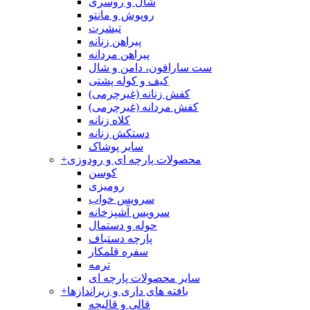
شال و روسری
روپوش و مانتو
تیشرت
پیراهن زنانه
پیراهن مردانه
ست سارافون، دامن و شال
کیف و کوله پشتی
کفش زنانه (غیرچرمی)
کفش مردانه (غیرچرمی)
کلاه زنانه
دستکش زنانه
سایر پوشاک
محصولات پارچه ای و رودوزی
+
کوسن
رومیزی
سرویس خواب
سرویس آشپزخانه
حوله و دستمال
پارچه دستباف
سفره قلمکار
ترمه
سایر محصولات پارچه ای
بافته های داری و زیراندازها
+
قالی و قالیچه