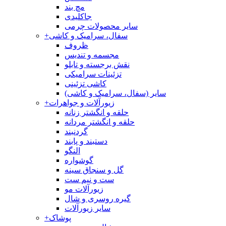
مچ بند
جاکلیدی
سایر محصولات چرمی
سفال، سرامیک و کاشی
+
ظروف
مجسمه و تندیس
نقش برجسته و تابلو
تزئینات سرامیکی
کاشی تزئینی
سایر (سفال، سرامیک و کاشی)
زیورآلات و جواهرات
+
حلقه و انگشتر زنانه
حلقه و انگشتر مردانه
گردنبند
دستبند و پابند
النگو
گوشواره
گل و سنجاق سینه
ست و نیم ست
زیورآلات مو
گیره روسری و شال
سایر زیورآلات
پوشاک
+