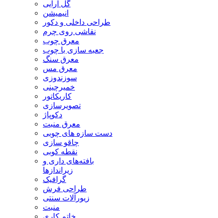
گل آرایی
انیمیشن
طراحی داخلی و دکور
نقاشی روی چرم
معرق چوب
جعبه سازی با چوب
معرق سنگ
معرق مس
سوزندوزی
خمیرچینی
کاریکاتور
تصویرسازی
دکوپاژ
معرق منبت
دست سازه های چوبی
چاقو سازی
نقطه کوبی
بافته‌های داری و
زیراندازها
گرافیک
طراحی فرش
زیورآلات سنتی
منبت
خاتم کاری