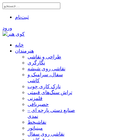
ثبت‌نام
ورود
خانه
هنرمندان
طراحی و نقاشی
نگارگری
نقاشی روی شیشه
سفال، سرامیک و
کاشی
نازک کاری چوب
تراش سنگ‌های قیمتی
قلمزنی
حصیربافی
صنایع دستی پارچه ای –
نمدی
نقاشیخط
مینیاتور
نقاشی روی سفال
معرق کاشی