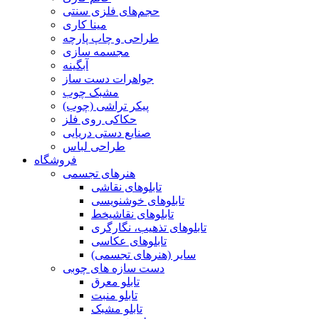
حجم‌های فلزی سنتی
مینا کاری
طراحی و چاپ پارچه
مجسمه سازی
آبگینه
جواهرات دست ساز
مشبک چوب
پیکر تراشی (چوب)
حکاکی روی فلز
صنایع دستی دریایی
طراحی لباس
فروشگاه
هنرهای تجسمی
تابلوهای نقاشی
تابلوهای خوشنویسی
تابلوهای نقاشیخط
تابلوهای تذهیب، نگارگری
تابلوهای عکاسی
سایر (هنرهای تجسمی)
دست سازه های چوبی
تابلو معرق
تابلو منبت
تابلو مشبک