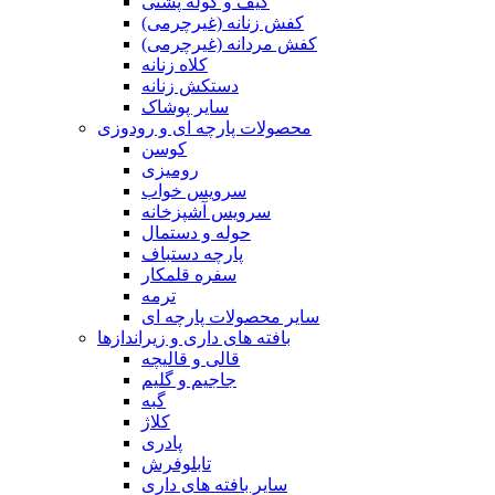
کیف و کوله پشتی
کفش زنانه (غیرچرمی)
کفش مردانه (غیرچرمی)
کلاه زنانه
دستکش زنانه
سایر پوشاک
محصولات پارچه ای و رودوزی
کوسن
رومیزی
سرویس خواب
سرویس آشپزخانه
حوله و دستمال
پارچه دستباف
سفره قلمکار
ترمه
سایر محصولات پارچه ای
بافته های داری و زیراندازها
قالی و قالیچه
جاجیم و گلیم
گبه
کلاژ
پادری
تابلوفرش
سایر بافته های داری