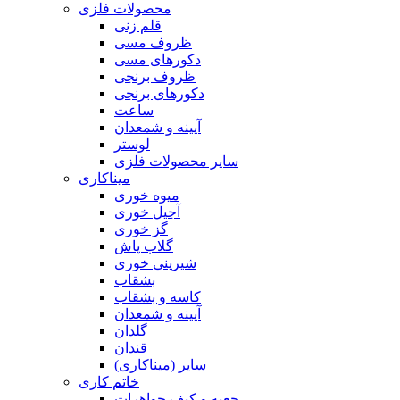
محصولات فلزی
قلم زنی
ظروف مسی
دکورهای مسی
ظروف برنجی
دکورهای برنجی
ساعت
آیینه و شمعدان
لوستر
سایر محصولات فلزی
میناکاری
میوه خوری
آجیل خوری
گز خوری
گلاب پاش
شیرینی خوری
بشقاب
کاسه و بشقاب
آیینه و شمعدان
گلدان
قندان
سایر (میناکاری)
خاتم کاری
جعبه و کیف جواهرات