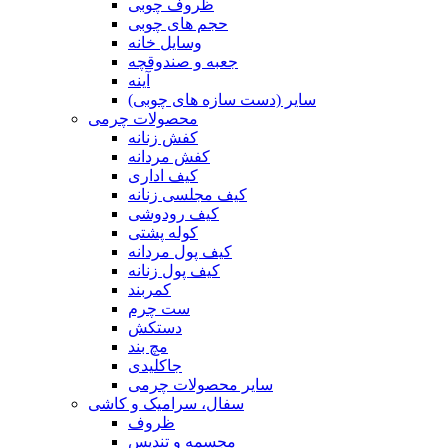
ظروف چوبی
حجم های چوبی
وسایل خانه
جعبه و صندوقچه
آینه
سایر (دست سازه های چوبی)
محصولات چرمی
کفش زنانه
کفش مردانه
کیف اداری
کیف مجلسی زنانه
کیف رودوشی
کوله پشتی
کیف پول مردانه
کیف پول زنانه
کمربند
ست چرم
دستکش
مچ بند
جاکلیدی
سایر محصولات چرمی
سفال، سرامیک و کاشی
ظروف
مجسمه و تندیس