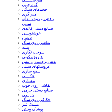
گره چینی
حجم‌های سنگی
مس‌گری
بافتنی‌ و دوخت های
سنتی
صنایع دستی کاغذی
خوشنویسی
تذهیب
نقاشی روی سنگ
پتینه
سوخت نگاری
فیروزه کوبی
نقش برجسته بر مس
عروسکهای سنتی
شمع سازی
عکاسی
معماری
نقاشی روی چوب
صنایع دستی چرمی
خراطی
حکاکی روی سنگ
مشبک فلز
پوشاک سنتی