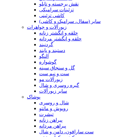
نقش برجسته و تابلو
تزئینات سرامیکی
کاشی تزئینی
سایر (سفال، سرامیک و کاشی)
زیورآلات و جواهرات
حلقه و انگشتر زنانه
حلقه و انگشتر مردانه
گردنبند
دستبند و پابند
النگو
گوشواره
گل و سنجاق سینه
ست و نیم ست
زیورآلات مو
گیره روسری و شال
سایر زیورآلات
پوشاک
شال و روسری
روپوش و مانتو
تیشرت
پیراهن زنانه
پیراهن مردانه
ست سارافون، دامن و شال