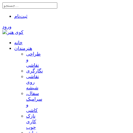
ثبت‌نام
ورود
خانه
هنرمندان
طراحی
و
نقاشی
نگارگری
نقاشی
روی
شیشه
سفال،
سرامیک
و
کاشی
نازک
کاری
چوب
تراش