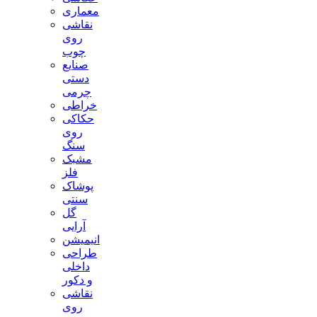
معماری
نقاشی
روی
چوب
صنایع
دستی
چرمی
خراطی
حکاکی
روی
سنگ
مشبک
فلز
پوشاک
سنتی
گل
آرایی
انیمیشن
طراحی
داخلی
و دکور
نقاشی
روی