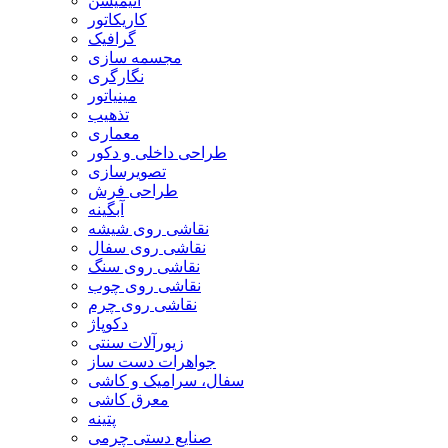
انیمیشن
کاریکاتور
گرافیک
مجسمه سازی
نگارگری
مینیاتور
تذهیب
معماری
طراحی داخلی و دکور
تصویرسازی
طراحی فرش
آبگینه
نقاشی روی شیشه
نقاشی روی سفال
نقاشی روی سنگ
نقاشی روی چوب
نقاشی روی چرم
دکوپاژ
زیورآلات سنتی
جواهرات دست ساز
سفال، سرامیک و کاشی
معرق کاشی
پتینه
صنایع دستی چرمی