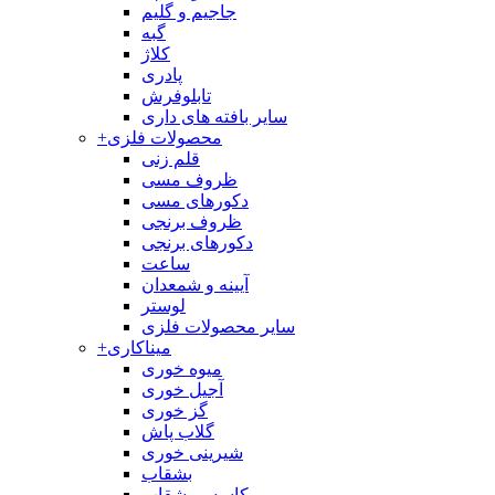
جاجیم و گلیم
گبه
کلاژ
پادری
تابلوفرش
سایر بافته های داری
محصولات فلزی
+
قلم زنی
ظروف مسی
دکورهای مسی
ظروف برنجی
دکورهای برنجی
ساعت
آیینه و شمعدان
لوستر
سایر محصولات فلزی
میناکاری
+
میوه خوری
آجیل خوری
گز خوری
گلاب پاش
شیرینی خوری
بشقاب
کاسه و بشقاب