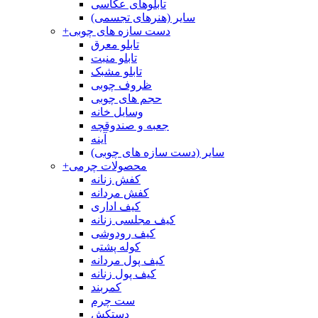
تابلوهای عکاسی
سایر (هنرهای تجسمی)
دست سازه های چوبی
+
تابلو معرق
تابلو منبت
تابلو مشبک
ظروف چوبی
حجم های چوبی
وسایل خانه
جعبه و صندوقچه
آینه
سایر (دست سازه های چوبی)
محصولات چرمی
+
کفش زنانه
کفش مردانه
کیف اداری
کیف مجلسی زنانه
کیف رودوشی
کوله پشتی
کیف پول مردانه
کیف پول زنانه
کمربند
ست چرم
دستکش