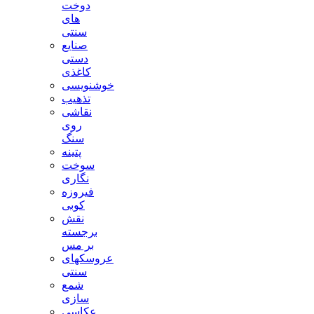
دوخت
های
سنتی
صنایع
دستی
کاغذی
خوشنویسی
تذهیب
نقاشی
روی
سنگ
پتینه
سوخت
نگاری
فیروزه
کوبی
نقش
برجسته
بر مس
عروسکهای
سنتی
شمع
سازی
عکاسی