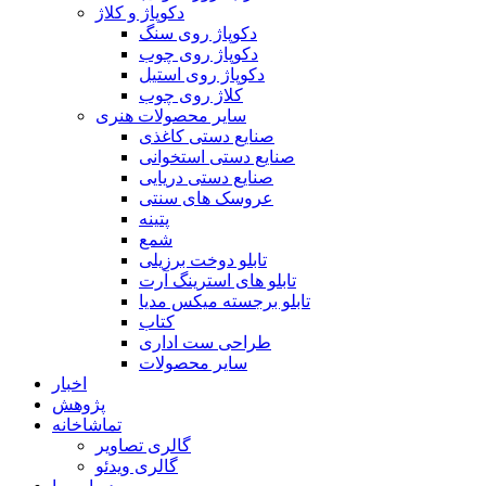
دکوپاژ و کلاژ
دکوپاژ روی سنگ
دکوپاژ روی چوب
دکوپاژ روی استیل
کلاژ روی چوب
سایر محصولات هنری
صنایع دستی کاغذی
صنایع دستی استخوانی
صنایع دستی دریایی
عروسک های سنتی
پتینه
شمع
تابلو دوخت برزیلی
تابلو های استرینگ آرت
تابلو برجسته میکس مدیا
کتاب
طراحی ست اداری
سایر محصولات
اخبار
پژوهش
تماشاخانه
گالری تصاویر
گالری ویدئو