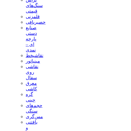
سنگ‌های
قیمتی
قلمزنی
حصیربافی
صنایع
دستی
پارچه
ای –
نمدی
نقاشیخط
مینیاتور
نقاشی
روی
سفال
معرق
کاشی
گره
چینی
حجم‌های
سنگی
مس‌گری
بافتنی‌
و