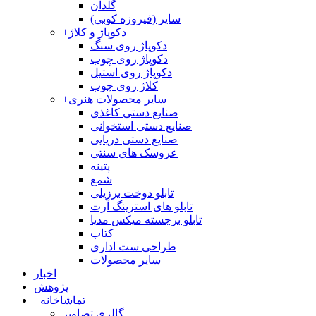
گلدان
سایر (فیروزه کوبی)
دکوپاژ و کلاژ
+
دکوپاژ روی سنگ
دکوپاژ روی چوب
دکوپاژ روی استیل
کلاژ روی چوب
سایر محصولات هنری
+
صنایع دستی کاغذی
صنایع دستی استخوانی
صنایع دستی دریایی
عروسک های سنتی
پتینه
شمع
تابلو دوخت برزیلی
تابلو های استرینگ آرت
تابلو برجسته میکس مدیا
کتاب
طراحی ست اداری
سایر محصولات
اخبار
پژوهش
تماشاخانه
+
گالری تصاویر