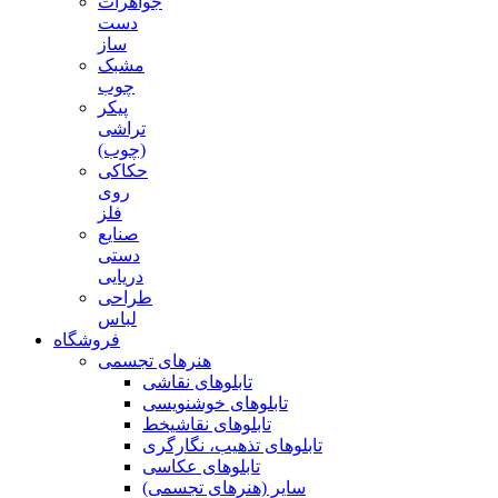
جواهرات
دست
ساز
مشبک
چوب
پیکر
تراشی
(چوب)
حکاکی
روی
فلز
صنایع
دستی
دریایی
طراحی
لباس
فروشگاه
هنرهای تجسمی
تابلوهای نقاشی
تابلوهای خوشنویسی
تابلوهای نقاشیخط
تابلوهای تذهیب، نگارگری
تابلوهای عکاسی
سایر (هنرهای تجسمی)