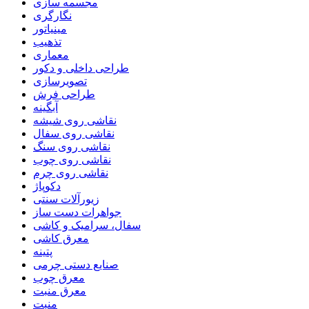
مجسمه سازی
نگارگری
مینیاتور
تذهیب
معماری
طراحی داخلی و دکور
تصویرسازی
طراحی فرش
آبگینه
نقاشی روی شیشه
نقاشی روی سفال
نقاشی روی سنگ
نقاشی روی چوب
نقاشی روی چرم
دکوپاژ
زیورآلات سنتی
جواهرات دست ساز
سفال، سرامیک و کاشی
معرق کاشی
پتینه
صنایع دستی چرمی
معرق چوب
معرق منبت
منبت