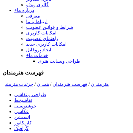
گالری ویدئو
درباره ما
+
معرفی
ارتباط با ما
شرایط و قوانین عضویت
امکانات کاربری
راهنمای عضویت
امکانات کاربری جدید
ایجاد پروفایل
خدمات ما
+
طراحی وبسایت هنری
فهرست هنرمندان
هنرمندان
/
فهرست هنرمندان
/
همدان
/
جزئیات هنرمند
طراحی و نقاشی
نقاشیخط
خوشنویسی
عکاسی
انیمیشن
کاریکاتور
گرافیک