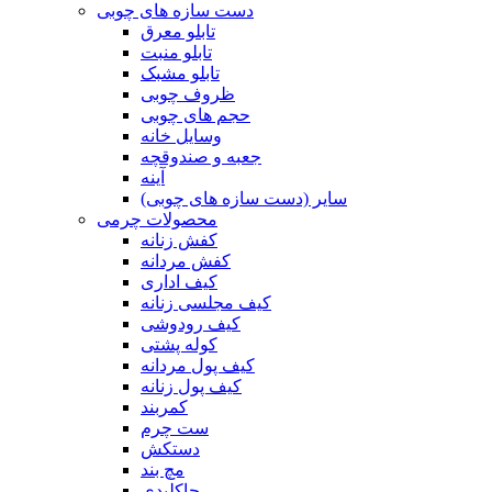
دست سازه های چوبی
تابلو معرق
تابلو منبت
تابلو مشبک
ظروف چوبی
حجم های چوبی
وسایل خانه
جعبه و صندوقچه
آینه
سایر (دست سازه های چوبی)
محصولات چرمی
کفش زنانه
کفش مردانه
کیف اداری
کیف مجلسی زنانه
کیف رودوشی
کوله پشتی
کیف پول مردانه
کیف پول زنانه
کمربند
ست چرم
دستکش
مچ بند
جاکلیدی