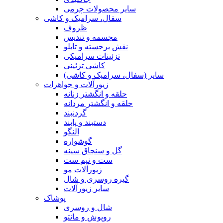
سایر محصولات چرمی
سفال، سرامیک و کاشی
ظروف
مجسمه و تندیس
نقش برجسته و تابلو
تزئینات سرامیکی
کاشی تزئینی
سایر (سفال، سرامیک و کاشی)
زیورآلات و جواهرات
حلقه و انگشتر زنانه
حلقه و انگشتر مردانه
گردنبند
دستبند و پابند
النگو
گوشواره
گل و سنجاق سینه
ست و نیم ست
زیورآلات مو
گیره روسری و شال
سایر زیورآلات
پوشاک
شال و روسری
روپوش و مانتو