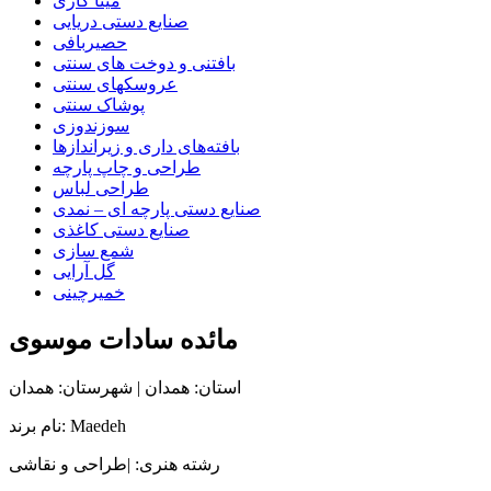
مینا کاری
صنایع دستی دریایی
حصیربافی
بافتنی‌ و دوخت های سنتی
عروسکهای سنتی
پوشاک سنتی
سوزندوزی
بافته‌های داری و زیراندازها
طراحی و چاپ پارچه
طراحی لباس
صنایع دستی پارچه ای – نمدی
صنایع دستی کاغذی
شمع سازی
گل آرایی
خمیرچینی
مائده سادات موسوی
استان: همدان | شهرستان: همدان
نام برند: Maedeh
رشته هنری: |طراحی و نقاشی