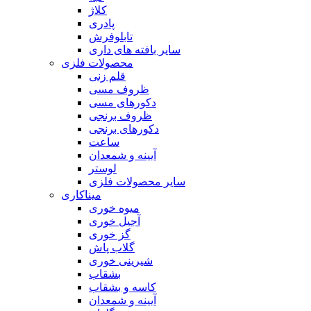
کلاژ
پادری
تابلوفرش
سایر بافته های داری
محصولات فلزی
قلم زنی
ظروف مسی
دکورهای مسی
ظروف برنجی
دکورهای برنجی
ساعت
آیینه و شمعدان
لوستر
سایر محصولات فلزی
میناکاری
میوه خوری
آجیل خوری
گز خوری
گلاب پاش
شیرینی خوری
بشقاب
کاسه و بشقاب
آیینه و شمعدان