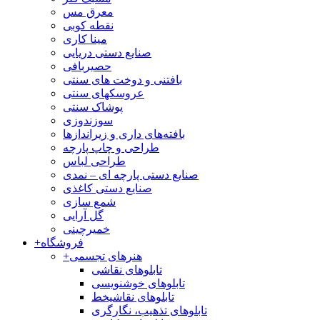
معرق مس
نقطه کوبی
مینا کاری
صنایع دستی دریایی
حصیربافی
بافتنی‌ و دوخت های سنتی
عروسکهای سنتی
پوشاک سنتی
سوزندوزی
بافته‌های داری و زیراندازها
طراحی و چاپ پارچه
طراحی لباس
صنایع دستی پارچه ای – نمدی
صنایع دستی کاغذی
شمع سازی
گل آرایی
خمیرچینی
فروشگاه
+
هنرهای تجسمی
+
تابلوهای نقاشی
تابلوهای خوشنویسی
تابلوهای نقاشیخط
تابلوهای تذهیب، نگارگری