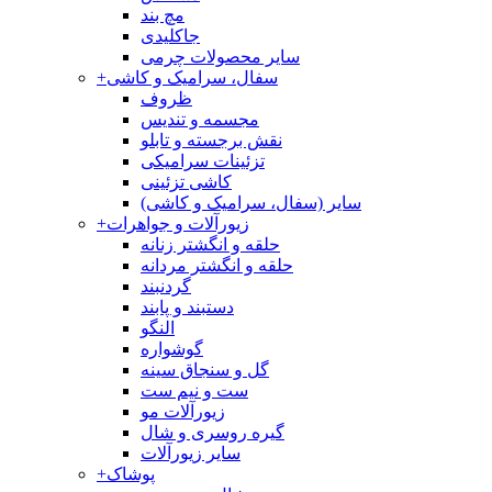
مچ بند
جاکلیدی
سایر محصولات چرمی
سفال، سرامیک و کاشی
+
ظروف
مجسمه و تندیس
نقش برجسته و تابلو
تزئینات سرامیکی
کاشی تزئینی
سایر (سفال، سرامیک و کاشی)
زیورآلات و جواهرات
+
حلقه و انگشتر زنانه
حلقه و انگشتر مردانه
گردنبند
دستبند و پابند
النگو
گوشواره
گل و سنجاق سینه
ست و نیم ست
زیورآلات مو
گیره روسری و شال
سایر زیورآلات
پوشاک
+