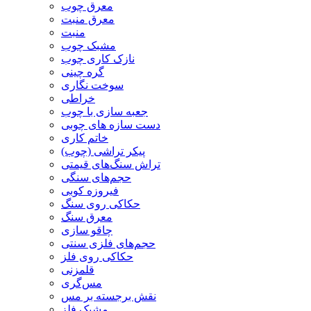
معرق چوب
معرق منبت
منبت
مشبک چوب
نازک کاری چوب
گره چینی
سوخت نگاری
خراطی
جعبه سازی با چوب
دست سازه های چوبی
خاتم کاری
پیکر تراشی (چوب)
تراش سنگ‌های قیمتی
حجم‌های سنگی
فیروزه کوبی
حکاکی روی سنگ
معرق سنگ
چاقو سازی
حجم‌های فلزی سنتی
حکاکی روی فلز
قلمزنی
مس‌گری
نقش برجسته بر مس
مشبک فلز