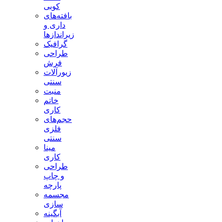
کوبی
بافته‌های
داری و
زیراندازها
گرافیک
طراحی
فرش
زیورآلات
سنتی
منبت
خاتم
کاری
حجم‌های
فلزی
سنتی
مینا
کاری
طراحی
و چاپ
پارچه
مجسمه
سازی
آبگینه