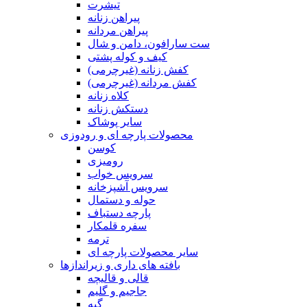
تیشرت
پیراهن زنانه
پیراهن مردانه
ست سارافون، دامن و شال
کیف و کوله پشتی
کفش زنانه (غیرچرمی)
کفش مردانه (غیرچرمی)
کلاه زنانه
دستکش زنانه
سایر پوشاک
محصولات پارچه ای و رودوزی
کوسن
رومیزی
سرویس خواب
سرویس آشپزخانه
حوله و دستمال
پارچه دستباف
سفره قلمکار
ترمه
سایر محصولات پارچه ای
بافته های داری و زیراندازها
قالی و قالیچه
جاجیم و گلیم
گبه