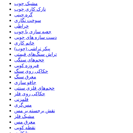
مشبک چوب
نازک کاری چوب
گره چینی
سوخت نگاری
خراطی
جعبه سازی با چوب
دست سازه های چوبی
خاتم کاری
پیکر تراشی (چوب)
تراش سنگ‌های قیمتی
حجم‌های سنگی
فیروزه کوبی
حکاکی روی سنگ
معرق سنگ
چاقو سازی
حجم‌های فلزی سنتی
حکاکی روی فلز
قلمزنی
مس‌گری
نقش برجسته بر مس
مشبک فلز
معرق مس
نقطه کوبی