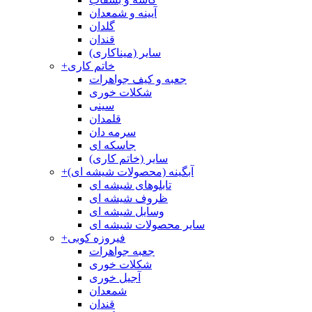
آیینه و شمعدان
گلدان
قندان
سایر (میناکاری)
خاتم کاری
+
جعبه و کیف جواهرات
شکلات خوری
سینی
قلمدان
سرمه دان
جاسکه ای
سایر (خاتم کاری)
آبگینه (محصولات شیشه ای)
+
تابلوهای شیشه ای
ظروف شیشه ای
وسایل شیشه ای
سایر محصولات شیشه ای
فیروزه کوبی
+
جعبه جواهرات
شکلات خوری
آجیل خوری
شمعدان
قندان