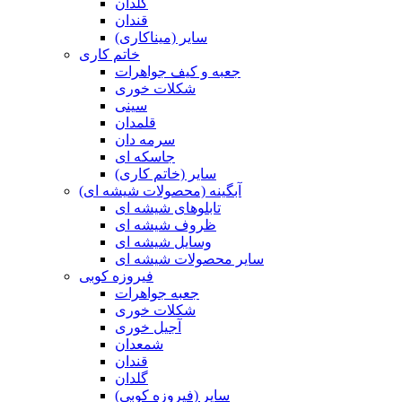
گلدان
قندان
سایر (میناکاری)
خاتم کاری
جعبه و کیف جواهرات
شکلات خوری
سینی
قلمدان
سرمه دان
جاسکه ای
سایر (خاتم کاری)
آبگینه (محصولات شیشه ای)
تابلوهای شیشه ای
ظروف شیشه ای
وسایل شیشه ای
سایر محصولات شیشه ای
فیروزه کوبی
جعبه جواهرات
شکلات خوری
آجیل خوری
شمعدان
قندان
گلدان
سایر (فیروزه کوبی)