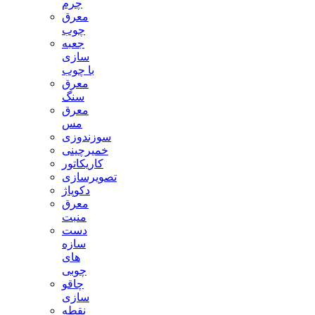
چرم
معرق
چوب
جعبه
سازی
با چوب
معرق
سنگ
معرق
مس
سوزندوزی
خمیرچینی
کاریکاتور
تصویرسازی
دکوپاژ
معرق
منبت
دست
سازه
های
چوبی
چاقو
سازی
نقطه