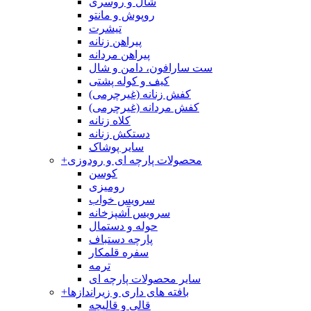
شال و روسری
روپوش و مانتو
تیشرت
پیراهن زنانه
پیراهن مردانه
ست سارافون، دامن و شال
کیف و کوله پشتی
کفش زنانه (غیرچرمی)
کفش مردانه (غیرچرمی)
کلاه زنانه
دستکش زنانه
سایر پوشاک
محصولات پارچه ای و رودوزی
+
کوسن
رومیزی
سرویس خواب
سرویس آشپزخانه
حوله و دستمال
پارچه دستباف
سفره قلمکار
ترمه
سایر محصولات پارچه ای
بافته های داری و زیراندازها
+
قالی و قالیچه