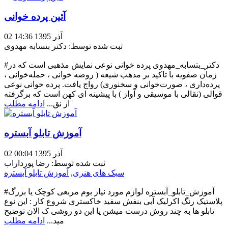
آئین پرده خوانی
02 آذر 1395 14:36
ثبت شده توسط: دکتر بتسابه مهدوی
#دکتر_بتسابه_مهدوی پرده خوانی نوعی نمایش مذهبی است که در
زمان صفویه با تاکید بر مذهب شیعه ( روضه خوانی ، حمله‌خوانی ،
پرده‌داری ، صورت‌خوانی و سخنوری) رواج یافت. پرده خوانی نوعی
قوالی (نقالی با موسیقی و آواز ) با پیشینه ای کهن است که برگرفته
از نق...
ادامه مطلب
آموزش تابلو آبستره
02 آذر 1395 00:04
ثبت شده توسط: رضا پورداراب
سبک های هنری
,
آموزش تابلو آبستره
#آموزش_تابلو_آبستره لوازم مورد نیاز بوم مربعی کوچک یا بزرگ
پلاستیک رنگ اکرلیک آبی بنفش سفید خاکستری شر‌وع کار : این نوع
تابلو ها به چند روش درست میشن یا این دو روشی ک الان توضیح
مید...
ادامه مطلب