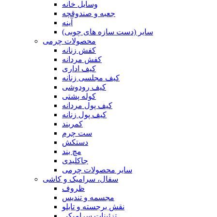
وسایل خانه
جعبه و صندوقچه
آینه
سایر (دست سازه های چوبی)
محصولات چرمی
کفش زنانه
کفش مردانه
کیف اداری
کیف مجلسی زنانه
کیف رودوشی
کوله پشتی
کیف پول مردانه
کیف پول زنانه
کمربند
ست چرم
دستکش
مچ بند
جاکلیدی
سایر محصولات چرمی
سفال، سرامیک و کاشی
ظروف
مجسمه و تندیس
نقش برجسته و تابلو
تزئینات سرامیکی