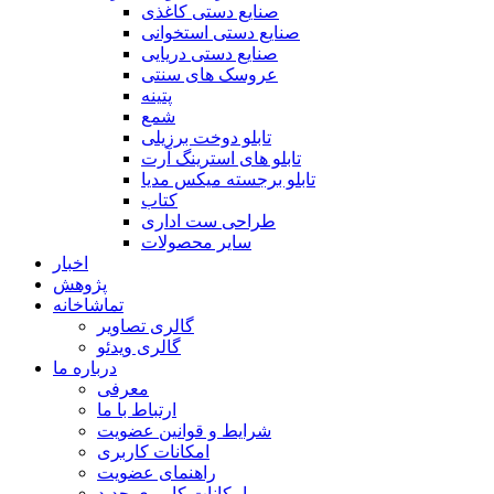
صنایع دستی کاغذی
صنایع دستی استخوانی
صنایع دستی دریایی
عروسک های سنتی
پتینه
شمع
تابلو دوخت برزیلی
تابلو های استرینگ آرت
تابلو برجسته میکس مدیا
کتاب
طراحی ست اداری
سایر محصولات
اخبار
پژوهش
تماشاخانه
گالری تصاویر
گالری ویدئو
درباره ما
معرفی
ارتباط با ما
شرایط و قوانین عضویت
امکانات کاربری
راهنمای عضویت
امکانات کاربری جدید