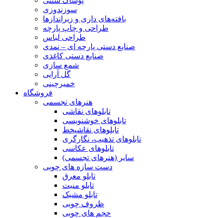
پوشاک سنتی
سوزندوزی
بافته‌های داری و زیراندازها
طراحی و چاپ پارچه
طراحی لباس
صنایع دستی پارچه ای – نمدی
صنایع دستی کاغذی
شمع سازی
گل آرایی
خمیرچینی
فروشگاه
هنرهای تجسمی
تابلوهای نقاشی
تابلوهای خوشنویسی
تابلوهای نقاشیخط
تابلوهای تذهیب، نگارگری
تابلوهای عکاسی
سایر (هنرهای تجسمی)
دست سازه های چوبی
تابلو معرق
تابلو منبت
تابلو مشبک
ظروف چوبی
حجم های چوبی