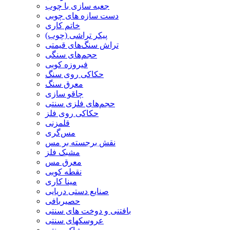
جعبه سازی با چوب
دست سازه های چوبی
خاتم کاری
پیکر تراشی (چوب)
تراش سنگ‌های قیمتی
حجم‌های سنگی
فیروزه کوبی
حکاکی روی سنگ
معرق سنگ
چاقو سازی
حجم‌های فلزی سنتی
حکاکی روی فلز
قلمزنی
مس‌گری
نقش برجسته بر مس
مشبک فلز
معرق مس
نقطه کوبی
مینا کاری
صنایع دستی دریایی
حصیربافی
بافتنی‌ و دوخت های سنتی
عروسکهای سنتی