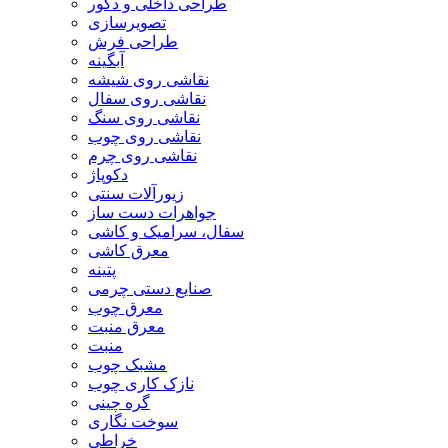
طراحی داخلی و دکور
تصویرسازی
طراحی فرش
آبگینه
نقاشی روی شیشه
نقاشی روی سفال
نقاشی روی سنگ
نقاشی روی چوب
نقاشی روی چرم
دکوپاژ
زیورآلات سنتی
جواهرات دست ساز
سفال، سرامیک و کاشی
معرق کاشی
پتینه
صنایع دستی چرمی
معرق چوب
معرق منبت
منبت
مشبک چوب
نازک کاری چوب
گره چینی
سوخت نگاری
خراطی