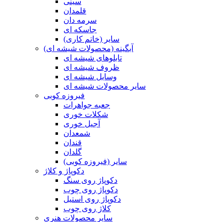
سینی
قلمدان
سرمه دان
جاسکه ای
سایر (خاتم کاری)
آبگینه (محصولات شیشه ای)
تابلوهای شیشه ای
ظروف شیشه ای
وسایل شیشه ای
سایر محصولات شیشه ای
فیروزه کوبی
جعبه جواهرات
شکلات خوری
آجیل خوری
شمعدان
قندان
گلدان
سایر (فیروزه کوبی)
دکوپاژ و کلاژ
دکوپاژ روی سنگ
دکوپاژ روی چوب
دکوپاژ روی استیل
کلاژ روی چوب
سایر محصولات هنری