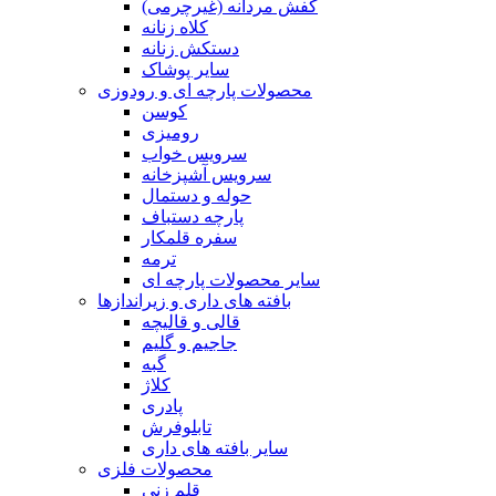
کفش مردانه (غیرچرمی)
کلاه زنانه
دستکش زنانه
سایر پوشاک
محصولات پارچه ای و رودوزی
کوسن
رومیزی
سرویس خواب
سرویس آشپزخانه
حوله و دستمال
پارچه دستباف
سفره قلمکار
ترمه
سایر محصولات پارچه ای
بافته های داری و زیراندازها
قالی و قالیچه
جاجیم و گلیم
گبه
کلاژ
پادری
تابلوفرش
سایر بافته های داری
محصولات فلزی
قلم زنی