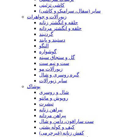
کاشی تزئینی
سایر (سفال، سرامیک و کاشی)
زیورآلات و جواهرات
حلقه و انگشتر زنانه
حلقه و انگشتر مردانه
گردنبند
دستبند و پابند
النگو
گوشواره
گل و سنجاق سینه
ست و نیم ست
زیورآلات مو
گیره روسری و شال
سایر زیورآلات
پوشاک
شال و روسری
روپوش و مانتو
تیشرت
پیراهن زنانه
پیراهن مردانه
ست سارافون، دامن و شال
کیف و کوله پشتی
کفش زنانه (غیرچرمی)