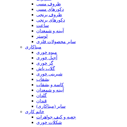
ظروف مسی
دکورهای مسی
ظروف برنجی
دکورهای برنجی
ساعت
آیینه و شمعدان
لوستر
سایر محصولات فلزی
میناکاری
میوه خوری
آجیل خوری
گز خوری
گلاب پاش
شیرینی خوری
بشقاب
کاسه و بشقاب
آیینه و شمعدان
گلدان
قندان
سایر (میناکاری)
خاتم کاری
جعبه و کیف جواهرات
شکلات خوری